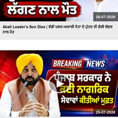
26-07-2026
Akali Leader’s Son Dies | ਵੱਡੀ ਖਬਰ-ਅਕਾਲੀ ਨੇਤਾ ਦੇ ਪੁੱਤਰ ਦੀ ਗੋਲੀ ਲੱਗਣ
ਨਾਲ ਮੌਤ
25-07-2026