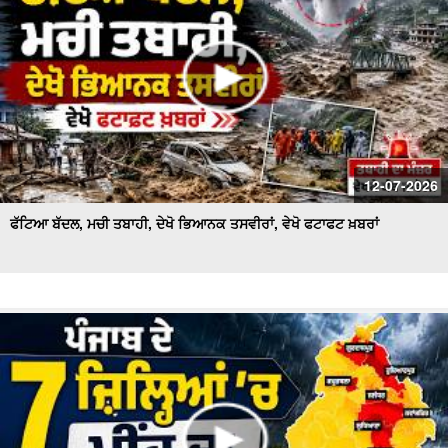
12-07-2026
ਫੱਟਿਆ ਬੱਦਲ, ਮਚੀ ਤਬਾਹੀ, ਦੇਖੋ ਭਿਆਨਕ ਤਸਵੀਰਾਂ, ਵੇਖੋ ਫਟਾਫਟ ਖ਼ਬਰਾਂ