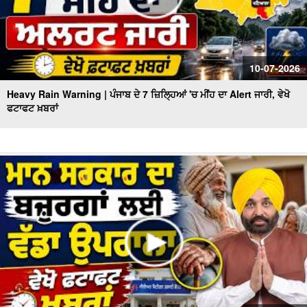
10-07-2026
Heavy Rain Warning | ਪੰਜਾਬ ਦੇ 7 ਜ਼ਿਲ੍ਹਿਆਂ 'ਚ ਮੀਂਹ ਦਾ Alert ਜਾਰੀ, ਵੇਖੋ
ਫਟਾਫਟ ਖ਼ਬਰਾਂ