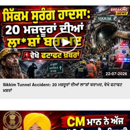
22-07-2026
Sikkim Tunnel Accident: 20 ਮਜ਼ਦੂਰਾਂ ਦੀਆਂ ਲਾ*ਸ਼ਾਂ ਬਰਾਮਦ, ਵੇਖੋ ਫਟਾਫਟ
ਖ਼ਬਰਾਂ