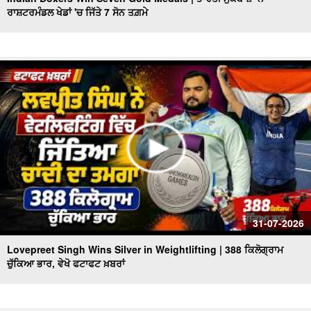
ਰਾਸ਼ਟਰਮੰਡਲ ਖੇਡਾਂ 'ਚ ਜਿੱਤੇ 7 ਸੋਨ ਤਗ਼ਮੇ
Punjab Heatwave Returns | ਪੰਜਾਬ ਵਿਚ ਮੁੜ ਗਰਮੀ ਨੇ ਕੀਤਾ
ਬੁਰਾ ਹਾਲ, 40 Degree ਤੋਂ ਪਾਰ ਪਹੁੰਚਿਆ ਤਾਪਮਾਨ
CM Mann Visits Delhi | ਅੱਜ Dehli ਦਾ ਦੌਰਾ ਕਰਨਗੇ CM
Mann, Punjab State Pavilion ਦਾ ਕਰਨਗੇ ਉਦਘਾਟਨ
ਫੱਟਿਆ ਬੱਦਲ, ਮਚੀ ਤਬਾਹੀ, ਦੇਖੋ ਭਿਆਨਕ ਤਸਵੀਰਾਂ, ਵੇਖੋ ਫਟਾਫਟ
ਖ਼ਬਰਾਂ
Heavy Rain Warning | ਪੰਜਾਬ ਦੇ 7 ਜ਼ਿਲ੍ਹਿਆਂ 'ਚ ਮੀਂਹ ਦਾ Alert
ਜਾਰੀ, ਵੇਖੋ ਫਟਾਫਟ ਖ਼ਬਰਾਂ
ਮਾਨ ਸਰਕਾਰ ਦਾ ਬਜ਼ੁਰਗਾਂ ਲਈ ਵੱਡਾ ਉਪਰਾਲਾ, ਵੇਖੋ ਫਟਾਫਟ ਖ਼ਬਰਾਂ
ਤਾਸ਼ ਦੇ ਪੱਤਿਆਂ ਵਾਂਗ ਢੇਰੀ ਹੋਈ ਬਿਲਡਿੰਗ,2 ਦੀ ਮੌਤ
31-07-2026
Lovepreet Singh Wins Silver in Weightlifting | 388 ਕਿਲੋਗ੍ਰਾਮ
ਚੁੱਕਿਆ ਭਾਰ, ਵੇਖੋ ਫਟਾਫਟ ਖ਼ਬਰਾਂ
Chandigarh Chemist Mu.rd.er Case 'ਚ ਵੱਡੀ ਸਫ਼ਲਤਾ, ਗੋਲਡੀ
ਢਿੱਲੋਂ ਗ੍ਰਿਫ਼ਤਾਰ
Bus-Truck Crash Casualties | ਬੱਸ ਟਰੱਕ ਦੀ ਟੱਕਰ 'ਚ ਜ਼ਿੰਦਾ