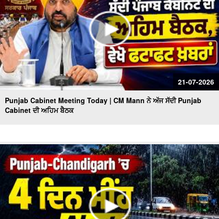
21-07-2026
Punjab Cabinet Meeting Today | CM Mann ਨੇ ਅੱਜ ਸੱਦੀ Punjab
Cabinet ਦੀ ਅਹਿਮ ਬੈਠਕ