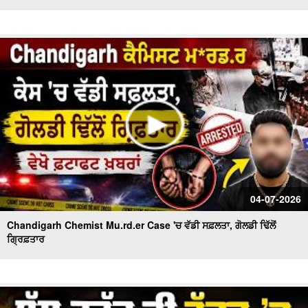
04-07-2026
Chandigarh Chemist Mu.rd.er Case 'ਚ ਵੱਡੀ ਸਫ਼ਲਤਾ, ਗੋਲਡੀ ਢਿੱਲੋਂ
ਗ੍ਰਿਫ਼ਤਾਰ