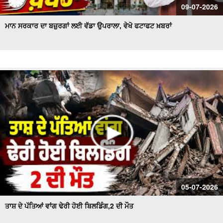
09-07-2026
ਮਾਨ ਸਰਕਾਰ ਦਾ ਬਜ਼ੁਰਗਾਂ ਲਈ ਵੱਡਾ ਉਪਰਾਲਾ, ਵੇਖੋ ਫਟਾਫਟ ਖ਼ਬਰਾਂ
05-07-2026
ਤਾਸ਼ ਦੇ ਪੱਤਿਆਂ ਵਾਂਗ ਢੇਰੀ ਹੋਈ ਬਿਲਡਿੰਗ,2 ਦੀ ਮੌਤ