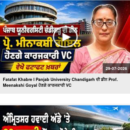
ਸੜ੍ਹੇ 8 ਲੋਕ,21 ਹੋਏ ਜ਼ਖਮੀ
Severe Medical Negligence -ਡੇਢ ਸਾਲ ਦੇ ਮਾਸੂਮ ਦੀਆਂ ਅੱਖਾਂ
'ਚ ਪਾਈ ਖੰਘ ਦੀ ਦਵਾਈ, ਗਈ ਰੋਸ਼ਨੀ
29-07-2026
Fatafat Khabre l Panjab University Chandigarh ਦੀ ਡੀਨ Prof.
Meenakshi Goyal ਹੋਣਗੇ ਕਾਰਜਕਾਰੀ VC