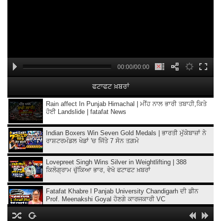
00:00/00:00
ਫਟਾਫਟ ਖ਼ਬਰਾਂ
Rain affect In Punjab Himachal | ਮੀਂਹ ਨਾਲ ਭਾਰੀ ਤਬਾਹੀ,ਕਿਤੇ
ਹੋਈ Landslide | fatafat News
Indian Boxers Win Seven Gold Medals | ਭਾਰਤੀ ਮੁੱਕੇਬਾਜ਼ਾਂ ਨੇ
ਰਾਸ਼ਟਰਮੰਡਲ ਖੇਡਾਂ 'ਚ ਜਿੱਤੇ 7 ਸੋਨ ਤਗ਼ਮੇ
Lovepreet Singh Wins Silver in Weightlifting | 388
ਕਿਲੋਗ੍ਰਾਮ ਚੁੱਕਿਆ ਭਾਰ, ਵੇਖੋ ਫਟਾਫਟ ਖ਼ਬਰਾਂ
Fatafat Khabre l Panjab University Chandigarh ਦੀ ਡੀਨ
Prof. Meenakshi Goyal ਹੋਣਗੇ ਕਾਰਜਕਾਰੀ VC
'Easy Connect' service to start at Amritsar Airport from