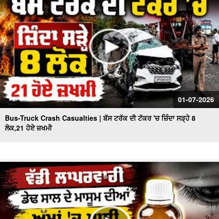
01-07-2026
Bus-Truck Crash Casualties | ਬੱਸ ਟਰੱਕ ਦੀ ਟੱਕਰ 'ਚ ਜ਼ਿੰਦਾ ਸੜ੍ਹੇ 8
ਲੋਕ,21 ਹੋਏ ਜ਼ਖਮੀ