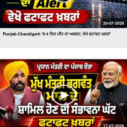
20-07-2026
Punjab-Chandigarh 'ਚ 4 ਦਿਨ ਮੀਂਹ ਦਾ ਅਲਰਟ, ਵੇਖੋ ਫਟਾਫਟ ਖ਼ਬਰਾਂ
17-07-2026