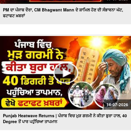
PM ਦਾ ਪੰਜਾਬ ਦੌਰਾ, CM Bhagwant Mann ਦੇ ਸ਼ਾਮਿਲ ਹੋਣ ਦੀ ਸੰਭਾਵਨਾ ਘੱਟ,
ਫਟਾਫਟ ਖ਼ਬਰਾਂ
16-07-2026
Punjab Heatwave Returns | ਪੰਜਾਬ ਵਿਚ ਮੁੜ ਗਰਮੀ ਨੇ ਕੀਤਾ ਬੁਰਾ ਹਾਲ, 40
Degree ਤੋਂ ਪਾਰ ਪਹੁੰਚਿਆ ਤਾਪਮਾਨ