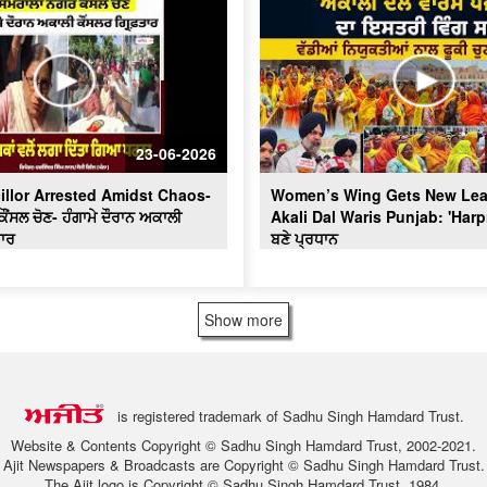
23-06-2026
illor Arrested Amidst Chaos-
Women’s Wing Gets New Lea
ਂਸਲ ਚੋਣ- ਹੰਗਾਮੇ ਦੌਰਾਨ ਅਕਾਲੀ
Akali Dal Waris Punjab: 'Harp
ਤਾਰ
ਬਣੇ ਪ੍ਰਧਾਨ
Show more
is registered trademark of Sadhu Singh Hamdard Trust.
Website & Contents Copyright © Sadhu Singh Hamdard Trust, 2002-2021.
Ajit Newspapers & Broadcasts are Copyright © Sadhu Singh Hamdard Trust.
The Ajit logo is Copyright © Sadhu Singh Hamdard Trust, 1984.