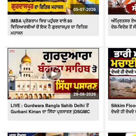
05-07-2026
IMBA ਪ੍ਰੋਗਰਾਮ ਵਿਚ ਪਹੁੰਚਣ ਵਾਲੇ 80
ਅੰਮ੍ਰਿਤਸਰ ਏਅਰ
ਵਿਦਿਆਰਥੀਆਂ ਚੋਂ ਇਕ ਹੈ ਗੁਰਦਾਸਪੁਰ ਦਾ ਰਿਤਿਸ਼
ਦੇਸ਼-ਵਿਦੇਸ਼ ਤੋਂ 
ਮਹਾਜਨ
29-06-2026
LIVE : Gurdwara Bangla Sahib Delhi ਤੋਂ
Sikkim Flood
Gurbani Kirtan ਦਾ ਸਿੱਧਾ ਪ੍ਰਸਾਰਣ |DSGMC
ਦੇਖਦੇ ਹੀ ਦੇਖਦੇ