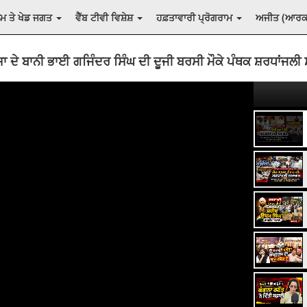
ਲਮ ਤੇ ਖੇਡ ਜਗਤ
ਵੈੱਬ ਟੀਵੀ ਵਿਸ਼ੇਸ਼
ਹਫ਼ਤਾਵਾਰੀ ਪ੍ਰੋਗਰਾਮ
ਅਜੀਤ (ਆਰ
 ਦੇ ਬਾਨੀ ਭਾਈ ਗਜਿੰਦਰ ਸਿੰਘ ਦੀ ਦੂਜੀ ਬਰਸੀ ਮੌਕੇ ਪੰਥਕ ਸ਼ਰਧਾਂਜਲ