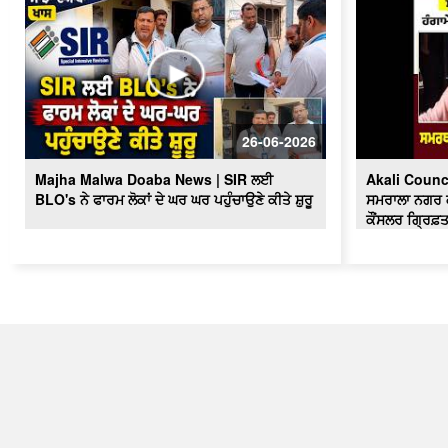
26-06-2026
Majha Malwa Doaba News | SIR ਲਈ
Akali Counc
BLO's ਨੇ ਫਾਰਮ ਲੋਕਾਂ ਦੇ ਘਰ ਘਰ ਪਹੁੰਚਾਉਣੇ ਕੀਤੇ ਸ਼ੁਰੂ
ਸਮਰਾਲਾ ਨਗਰ ਕੌ
ਕੌਂਸਲਰ ਗ੍ਰਿਫ਼