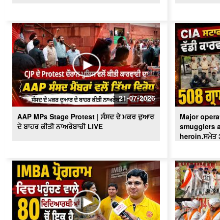
21-07-2026
AAP MPs Stage Protest | ਸੰਸਦ ਦੇ ਮਕਰ ਦੁਆਰ
Major operat
ਦੇ ਬਾਹਰ ਕੀਤੀ ਨਾਅਰੇਬਾਜ਼ੀ LIVE
smugglers a
heroin.ਸਮੇਤ 