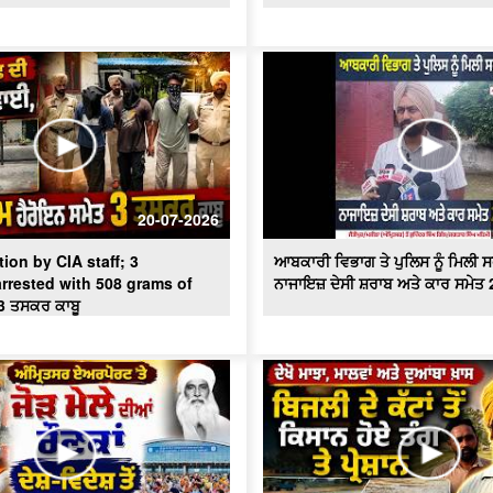
20-07-2026
ion by CIA staff; 3
ਆਬਕਾਰੀ ਵਿਭਾਗ ਤੇ ਪੁਲਿਸ ਨੂੰ ਮਿਲੀ 
rrested with 508 grams of
ਨਾਜਾਇਜ਼ ਦੇਸੀ ਸ਼ਰਾਬ ਅਤੇ ਕਾਰ ਸਮੇਤ 2
3 ਤਸਕਰ ਕਾਬੂ