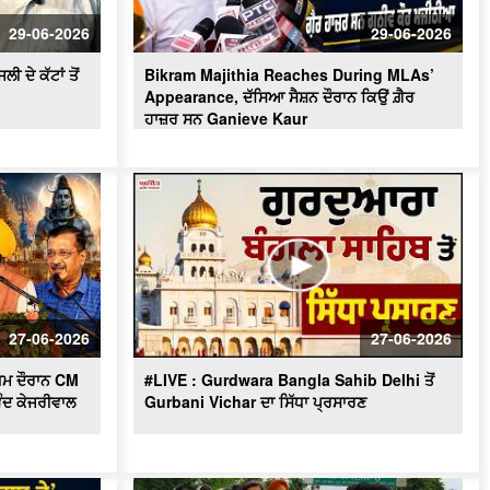
ਦੇਖੋ Majha,Malwa ਅਤੇ Doaba ਖ਼ਾਸ:ਨਗਰ
ਪਿੰਡ ਦੀ ਦਲਦਲ ਬਣੀ ਮੌ.ਤ ਦਾ ਕਾਰਨ! Harjot
29-06-2026
29-06-2026
Kaur Lohtia ਨੇ ਲਿਆ ਜਾਇਜ਼ਾ
ਦੇ ਕੱਟਾਂ ਤੋਂ
Bikram Majithia Reaches During MLAs’
Appearance, ਦੱਸਿਆ ਸੈਸ਼ਨ ਦੌਰਾਨ ਕਿਉਂ ਗ਼ੈਰ
ਹਾਜ਼ਰ ਸਨ Ganieve Kaur
27-06-2026
27-06-2026
ਾਗਮ ਦੌਰਾਨ CM
#LIVE : Gurdwara Bangla Sahib Delhi ਤੋਂ
ੰਦ ਕੇਜਰੀਵਾਲ
Gurbani Vichar ਦਾ ਸਿੱਧਾ ਪ੍ਰਸਾਰਣ