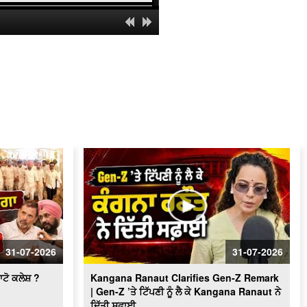
AAP MPs Stage Protest | ਸੰਸਦ ਦੇ
ਮਕਰ ਦੁਆਰ ਦੇ ਬਾਹਰ ਕੀਤੀ ਨਾਅਰੇਬਾਜ਼ੀ
LIVE
Major operation by CIA staff; 3
smugglers arrested with 508 grams of
heroin.ਸਮੇਤ 3 ਤਸਕਰ ਕਾਬੂ
ਆਬਕਾਰੀ ਵਿਭਾਗ ਤੇ ਪੁਲਿਸ ਨੂੰ ਮਿਲੀ ਸਫਲਤਾ,
ਨਾਜਾਇਜ਼ ਦੇਸੀ ਸ਼ਰਾਬ ਅਤੇ ਕਾਰ ਸਮੇਤ 2 ਕਾਬੂ
ਭਾਈ ਜਸਵੰਤ ਸਿੰਘ ਖਾਲੜਾ ਦੀ ਤਸਵੀਰ ਤੇ
ਅਰਦਾਸ ਸਮਾਗਮ ਸੰਬੰਧੀ SGPC ਸਕੱਤਰ
ਬਲਵਿੰਦਰ ਸਿੰਘ ਕਾਹਲਵਾਂ ਵਲੋਂ ਜਾਣਕਾਰੀ
IMBA ਪ੍ਰੋਗਰਾਮ ਵਿਚ ਪਹੁੰਚਣ ਵਾਲੇ 80
ਵਿਦਿਆਰਥੀਆਂ ਚੋਂ ਇਕ ਹੈ ਗੁਰਦਾਸਪੁਰ ਦਾ
ਰਿਤਿਸ਼ ਮਹਾਜਨ
ਅੰਮ੍ਰਿਤਸਰ ਏਅਰਪੋਰਟ 'ਤੇ ਜੋੜ ਮੇਲੇ ਦੀਆਂ
ਰੌਣਕਾਂ, ਦੇਸ਼-ਵਿਦੇਸ਼ ਤੋਂ ਸੰਗਤਾਂ ਨੇ ਭਰੀ ਹਾਜ਼ਰੀ
31-07-2026
31-07-2026
Majha, Malwa and Doaba I ਬਿਜਲੀ ਦੇ
ਕੱਟਾਂ ਤੋਂ ਕਿਸਾਨ ਹੋਏ ਤੰਗ ਅਤੇ ਪ੍ਰੇਸ਼ਾਨ
ਟੋ ਕਲੇਸ਼ ?
Kangana Ranaut Clarifies Gen-Z Remark
| Gen-Z ’ਤੇ ਟਿੱਪਣੀ ਨੂੰ ਲੈ ਕੇ Kangana Ranaut ਨੇ
Bikram Majithia Reaches During
ਦਿੱਤੀ ਸਫ਼ਾਈ