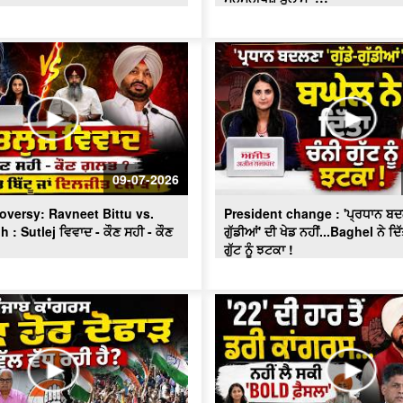
09-07-2026
roversy: Ravneet Bittu vs.
President change : 'ਪ੍ਰਧਾਨ ਬਦਲਣ
h : Sutlej ਵਿਵਾਦ - ਕੌਣ ਸਹੀ - ਕੌਣ
ਗੁੱਡੀਆਂ' ਦੀ ਖੇਡ ਨਹੀਂ...Baghel ਨੇ ਦ
ਗੁੱਟ ਨੂੰ ਝਟਕਾ !