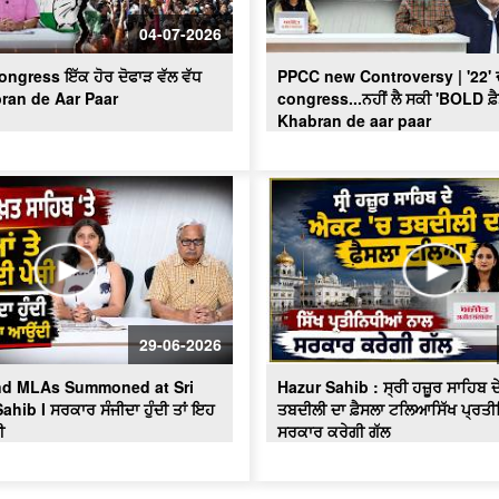
04-07-2026
ngress ਇੱਕ ਹੋਰ ਦੋਫਾੜ ਵੱਲ ਵੱਧ
PPCC new Controversy | '22' ਦੀ
bran de Aar Paar
congress...ਨਹੀਂ ਲੈ ਸਕੀ 'BOLD ਫ਼ੈ
Khabran de aar paar
29-06-2026
and MLAs Summoned at Sri
Hazur Sahib : ਸ੍ਰੀ ਹਜ਼ੂਰ ਸਾਹਿਬ 
hib I ਸਰਕਾਰ ਸੰਜੀਦਾ ਹੁੰਦੀ ਤਾਂ ਇਹ
ਤਬਦੀਲੀ ਦਾ ਫ਼ੈਸਲਾ ਟਲਿਆਸਿੱਖ ਪ੍ਰਤ
ੀ
ਸਰਕਾਰ ਕਰੇਗੀ ਗੱਲ