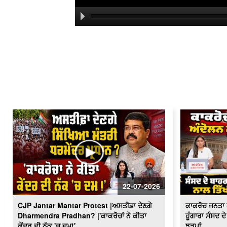
22-07-2026
CJP Jantar Mantar Protest |ਅਸਤੀਫ਼ਾ ਦੇਣਗੇ
ਕਾਕਰੋਚ ਜਨਤਾ ਪ
Dharmendra Pradhan? |'ਕਾਕਰੋਚਾਂ ਨੇ ਕੀਤਾ
ਹੂੰਗਾਰਾ ਸੰਸਦ 
ਕੇਂਦਰ ਦੀ ਨੱਕ 'ਚ ਦਮ!'
ਝੜਪਾਂ