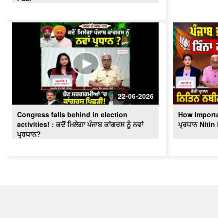
22-06-2026
Congress falls behind in election
How Importa
activities! : ਕਦੋਂ ਮਿਲੇਗਾ ਪੰਜਾਬ ਕਾਂਗਰਸ ਨੂੰ ਨਵਾਂ
ਪ੍ਰਧਾਨ Nitin 
ਪ੍ਰਧਾਨ?