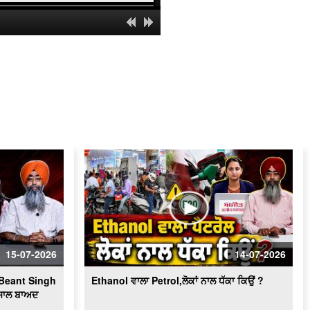
High Command ਨੁਕਰੇ ਲਗਾਵੇਗੀ ਬਾਗੀ
ਕਾਂਗਰਸੀ? Channi ਦੀਆਂ ਸ਼ਰਤਾਂ ਨੇ
ਵਿਗਾੜਿਆ ਖ਼ੇਡ
Sutlej Controversy: Ravneet Bittu vs.
Diljit Dosanjh : Sutlej ਵਿਵਾਦ - ਕੌਣ ਸਹੀ -
ਕੌਣ ਗ਼ਲਤ ?
President change : 'ਪ੍ਰਧਾਨ ਬਦਲਣਾ ਗੁੱਡੇ-
ਗੁੱਡੀਆਂ' ਦੀ ਖੇਡ ਨਹੀਂ...Baghel ਨੇ ਦਿੱਤਾ
Channi ਗੁੱਟ ਨੂੰ ਝਟਕਾ !
‘Sa.tluj’ wil be Re-released? | Diljit
Dosanjh Film | ਨਹੀਂ ਮੁੱਕੇਗਾ Congress ਦਾ
ਕਲੇਸ਼ ?
Punjab Congress Damage Control
|'Sutlej' ਤੋਂ ਕਿਉਂ ਡਰੀ ਸਰਕਾਰ ?
ਕੀ Punjab Congress ਇੱਕ ਹੋਰ ਦੋਫਾੜ ਵੱਲ
ਵੱਧ ਰਹੀ ਹੈ? Khabran de Aar Paar
15-07-2026
14-07-2026
PPCC new Controversy | '22' ਦੀ ਹਾਰ ਤੋਂ
ਡਰੀ congress...ਨਹੀਂ ਲੈ ਸਕੀ 'BOLD
Beant Singh
Ethanol ਵਾਲਾ Petrol,ਲੋਕਾਂ ਨਾਲ ਧੱਕਾ ਕਿਉਂ ?
ਫ਼ੈਸਲਾ' | Khabran de aar paar
 ਸਾਲ ਬਾਅਦ
'Nirvair ' ਦੀ ਮੌ/ਤ ਦਾ ਕੌਣ ਜ਼ਿੰਮੇਵਾਰ ? ਕਦੋਂ