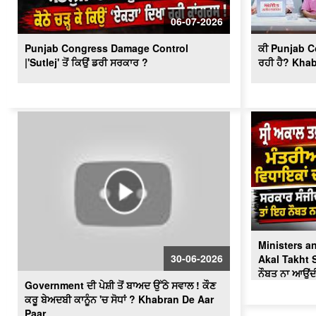
06-07-2026
Punjab Congress Damage Control
ਕੀ Punjab Co
|'Sutlej' ਤੋਂ ਕਿਉਂ ਡਰੀ ਸਰਕਾਰ ?
ਰਹੀ ਹੈ? Kha
Ministers 
30-06-2026
Akal Takht Sa
ਨੌਬਤ ਨਾ ਆਉਂਦ
Government ਦੀ ਪੇਸ਼ੀ ਤੋਂ ਬਾਅਦ ਉੱਠੇ ਸਵਾਲ ! ਕੌਣ
ਕਰੂ ਬੇਅਦਬੀ ਕਾਨੂੰਨ 'ਚ ਸੋਧਾਂ ? Khabran De Aar
Paar