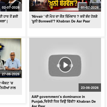
"BJP's masterplan to make inroads in
Punjab!" ਕੀ ਪ੍ਰਧਾਨ ਬਦਲ ਕੇ ਕਾਂਗਰਸ ਦਾ
02-07-2026
01-07-2026
ਕਲੇਸ਼ ਹੋਵੇਗਾ ਖ਼ਤਮ ?
 ਹਾਰ ਤੋਂ ਡਰੀ
'Nirvair ' ਦੀ ਮੌ/ਤ ਦਾ ਕੌਣ ਜ਼ਿੰਮੇਵਾਰ ? ਕਦੋਂ ਬੰਦ ਹੋਣਗੇ
ਸਲਾ' |
'ਖ਼ੂਨੀ Borewell'? Khabran De Aar Paar
27-06-2026
ਦੇ ਐਕਟ ’ਚ
23-06-2026
ੀਨਿਧੀਆਂ ਨਾਲ
AAP government’s dominance in
Punjab,ਵਿਰੋਧੀ ਧਿਰ ਕਿਉਂ ਫਿੱਕੀ? Khabran De
Aar Paar