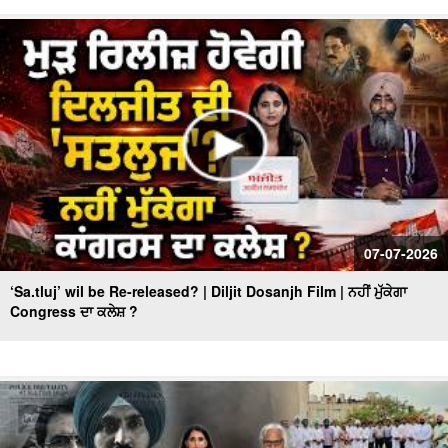
07-07-2026
‘Sa.tluj’ wil be Re-released? | Diljit Dosanjh Film | ਨਹੀਂ ਮੁੱਕੇਗਾ
Congress ਦਾ ਕਲੇਸ਼ ?