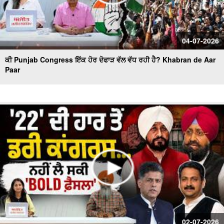
04-07-2026
ਕੀ Punjab Congress ਇੱਕ ਹੋਰ ਦੋਫਾੜ ਵੱਲ ਵੱਧ ਰਹੀ ਹੈ? Khabran de Aar
Paar
02-07-2026