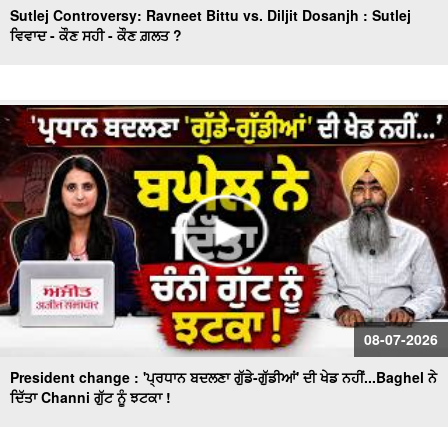
Sutlej Controversy: Ravneet Bittu vs. Diljit Dosanjh : Sutlej
ਵਿਵਾਦ - ਕੌਣ ਸਹੀ - ਕੌਣ ਗ਼ਲਤ ?
08-07-2026
President change : 'ਪ੍ਰਧਾਨ ਬਦਲਣਾ ਗੁੱਡੇ-ਗੁੱਡੀਆਂ' ਦੀ ਖੇਡ ਨਹੀਂ...Baghel ਨੇ
ਦਿੱਤਾ Channi ਗੁੱਟ ਨੂੰ ਝਟਕਾ !