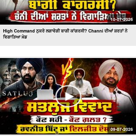
10-07-2026
High Command ਨੁਕਰੇ ਲਗਾਵੇਗੀ ਬਾਗੀ ਕਾਂਗਰਸੀ? Channi ਦੀਆਂ ਸ਼ਰਤਾਂ ਨੇ
ਵਿਗਾੜਿਆ ਖ਼ੇਡ
09-07-2026