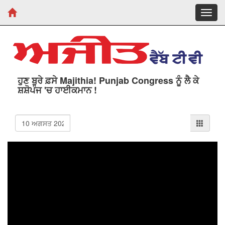
Toggl
navig
ਹੁਣ ਬੁਰੇ ਫ਼ਸੇ Majithia! Punjab Congress ਨੂੰ ਲੈ ਕੇ
ਸ਼ਸ਼ੋਪੰਜ 'ਚ ਹਾਈਕਮਾਨ !