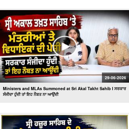
29-06-2026
Ministers and MLAs Summoned at Sri Akal Takht Sahib I ਸਰਕਾਰ
ਸੰਜੀਦਾ ਹੁੰਦੀ ਤਾਂ ਇਹ ਨੌਬਤ ਨਾ ਆਉਂਦੀ