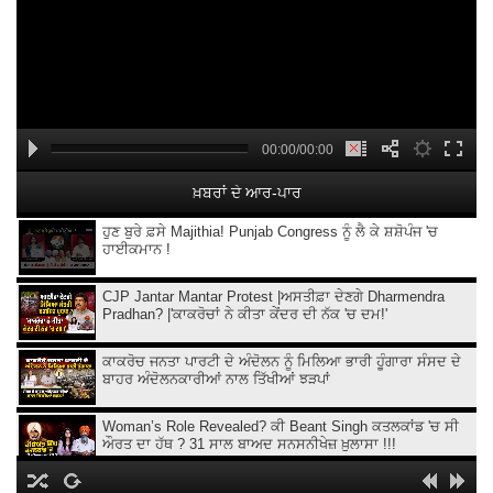
00:00/00:00
ਖ਼ਬਰਾਂ ਦੇ ਆਰ-ਪਾਰ
ਹੁਣ ਬੁਰੇ ਫ਼ਸੇ Majithia! Punjab Congress ਨੂੰ ਲੈ ਕੇ ਸ਼ਸ਼ੋਪੰਜ 'ਚ
ਹਾਈਕਮਾਨ !
CJP Jantar Mantar Protest |ਅਸਤੀਫ਼ਾ ਦੇਣਗੇ Dharmendra
Pradhan? |'ਕਾਕਰੋਚਾਂ ਨੇ ਕੀਤਾ ਕੇਂਦਰ ਦੀ ਨੱਕ 'ਚ ਦਮ!'
ਕਾਕਰੋਚ ਜਨਤਾ ਪਾਰਟੀ ਦੇ ਅੰਦੋਲਨ ਨੂੰ ਮਿਲਿਆ ਭਾਰੀ ਹੂੰਗਾਰਾ ਸੰਸਦ ਦੇ
ਬਾਹਰ ਅੰਦੋਲਨਕਾਰੀਆਂ ਨਾਲ ਤਿੱਖੀਆਂ ਝੜਪਾਂ
Woman’s Role Revealed? ਕੀ Beant Singh ਕਤਲਕਾਂਡ 'ਚ ਸੀ
ਔਰਤ ਦਾ ਹੱਥ ? 31 ਸਾਲ ਬਾਅਦ ਸਨਸਨੀਖੇਜ਼ ਖ਼ੁਲਾਸਾ !!!
Ethanol ਵਾਲਾ Petrol,ਲੋਕਾਂ ਨਾਲ ਧੱਕਾ ਕਿਉਂ ?