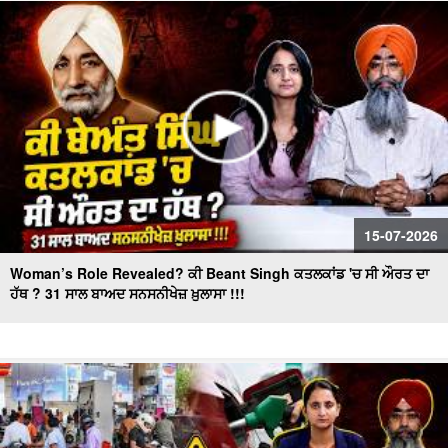
"BJP's masterplan to make inroads in Punjab!" ਕੀ ਪ੍ਰਧਾਨ
ਬਦਲ ਕੇ ਕਾਂਗਰਸ ਦਾ ਕਲੇਸ਼ ਹੋਵੇਗਾ ਖ਼ਤਮ ?
15-07-2026
Woman’s Role Revealed? ਕੀ Beant Singh ਕਤਲਕਾਂਡ 'ਚ ਸੀ ਔਰਤ ਦਾ
ਹੱਥ ? 31 ਸਾਲ ਬਾਅਦ ਸਨਸਨੀਖੇਜ਼ ਖ਼ੁਲਾਸਾ !!!