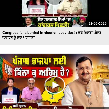
22-06-2026
Congress falls behind in election activities! : ਕਦੋਂ ਮਿਲੇਗਾ ਪੰਜਾਬ
ਕਾਂਗਰਸ ਨੂੰ ਨਵਾਂ ਪ੍ਰਧਾਨ?