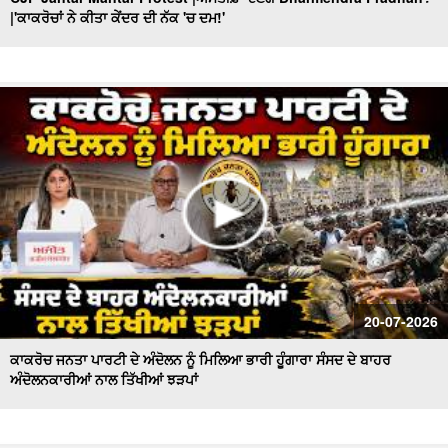
|'ਕਾਕਰੋਚਾਂ ਨੇ ਕੀਤਾ ਕੇਂਦਰ ਦੀ ਨੱਕ 'ਚ ਦਮ!'
'Nirvair ' ਦੀ ਮੌ/ਤ ਦਾ ਕੌਣ ਜ਼ਿੰਮੇਵਾਰ ? ਕਦੋਂ ਬੰਦ ਹੋਣਗੇ 'ਖ਼ੂਨੀ
Borewell'? Khabran De Aar Paar
Government ਦੀ ਪੇਸ਼ੀ ਤੋਂ ਬਾਅਦ ਉੱਠੇ ਸਵਾਲ ! ਕੌਣ ਕਰੂ ਬੇਅਦਬੀ
ਕਾਨੂੰਨ 'ਚ ਸੋਧਾਂ ? Khabran De Aar Paar
Ministers and MLAs Summoned at Sri Akal Takht Sahib
I ਸਰਕਾਰ ਸੰਜੀਦਾ ਹੁੰਦੀ ਤਾਂ ਇਹ ਨੌਬਤ ਨਾ ਆਉਂਦੀ
Hazur Sahib : ਸ੍ਰੀ ਹਜ਼ੂਰ ਸਾਹਿਬ ਦੇ ਐਕਟ ’ਚ ਤਬਦੀਲੀ ਦਾ ਫ਼ੈਸਲਾ
ਟਲਿਆਸਿੱਖ ਪ੍ਰਤੀਨਿਧੀਆਂ ਨਾਲ ਸਰਕਾਰ ਕਰੇਗੀ ਗੱਲ
AAP government’s dominance in Punjab,ਵਿਰੋਧੀ ਧਿਰ ਕਿਉਂ
ਫਿੱਕੀ? Khabran De Aar Paar
Congress falls behind in election activities! : ਕਦੋਂ ਮਿਲੇਗਾ
20-07-2026
ਪੰਜਾਬ ਕਾਂਗਰਸ ਨੂੰ ਨਵਾਂ ਪ੍ਰਧਾਨ?
ਕਾਕਰੋਚ ਜਨਤਾ ਪਾਰਟੀ ਦੇ ਅੰਦੋਲਨ ਨੂੰ ਮਿਲਿਆ ਭਾਰੀ ਹੂੰਗਾਰਾ ਸੰਸਦ ਦੇ ਬਾਹਰ
ਅੰਦੋਲਨਕਾਰੀਆਂ ਨਾਲ ਤਿੱਖੀਆਂ ਝੜਪਾਂ
How Important Is Punjab for BJP? ਕੌਮੀ ਪ੍ਰਧਾਨ Nitin
Nabin ਦਾ ਪਹਿਲਾ ਦੌਰਾ...
Nihang Singhs to Reimpose ‘Khalsa Tax’! ਕਿਥੋਂ ਤੱਕ ਸਹੀ ?