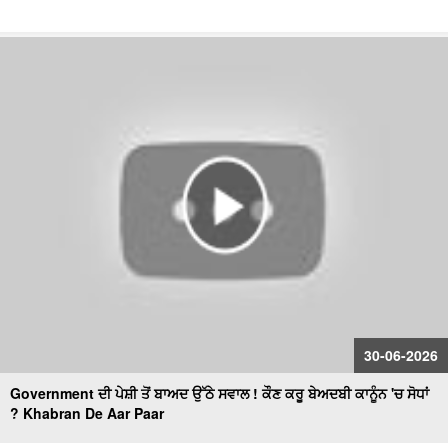
30-06-2026
Government ਦੀ ਪੇਸ਼ੀ ਤੋਂ ਬਾਅਦ ਉੱਠੇ ਸਵਾਲ ! ਕੌਣ ਕਰੂ ਬੇਅਦਬੀ ਕਾਨੂੰਨ 'ਚ ਸੋਧਾਂ
? Khabran De Aar Paar