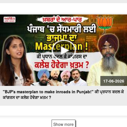
17-06-2026
"BJP's masterplan to make inroads in Punjab!" ਕੀ ਪ੍ਰਧਾਨ ਬਦਲ ਕੇ
ਕਾਂਗਰਸ ਦਾ ਕਲੇਸ਼ ਹੋਵੇਗਾ ਖ਼ਤਮ ?
Show more