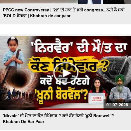
PPCC new Controversy | '22' ਦੀ ਹਾਰ ਤੋਂ ਡਰੀ congress...ਨਹੀਂ ਲੈ ਸਕੀ
'BOLD ਫ਼ੈਸਲਾ' | Khabran de aar paar
01-07-2026
'Nirvair ' ਦੀ ਮੌ/ਤ ਦਾ ਕੌਣ ਜ਼ਿੰਮੇਵਾਰ ? ਕਦੋਂ ਬੰਦ ਹੋਣਗੇ 'ਖ਼ੂਨੀ Borewell'?
Khabran De Aar Paar