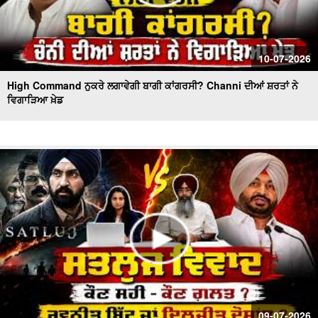
10-07-2026
High Command ਨੁਕਰੇ ਲਗਾਵੇਗੀ ਬਾਗੀ ਕਾਂਗਰਸੀ? Channi ਦੀਆਂ ਸ਼ਰਤਾਂ ਨੇ
ਵਿਗਾੜਿਆ ਖ਼ੇਡ
09-07-2026