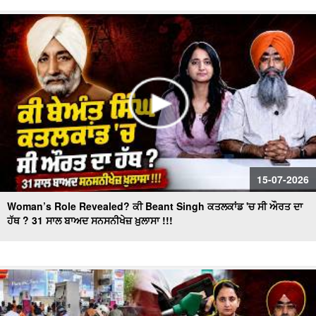
Nihang Singhs to Reimpose ‘Khalsa Tax’! ਕਿਥੋਂ ਤੱਕ ਸਹੀ ?
"BJP's masterplan to make inroads in Punjab!" ਕੀ ਪ੍ਰਧਾਨ
ਬਦਲ ਕੇ ਕਾਂਗਰਸ ਦਾ ਕਲੇਸ਼ ਹੋਵੇਗਾ ਖ਼ਤਮ ?
15-07-2026
Woman’s Role Revealed? ਕੀ Beant Singh ਕਤਲਕਾਂਡ 'ਚ ਸੀ ਔਰਤ ਦਾ
ਹੱਥ ? 31 ਸਾਲ ਬਾਅਦ ਸਨਸਨੀਖੇਜ਼ ਖ਼ੁਲਾਸਾ !!!