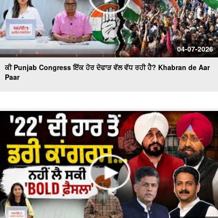
04-07-2026
ਕੀ Punjab Congress ਇੱਕ ਹੋਰ ਦੋਫਾੜ ਵੱਲ ਵੱਧ ਰਹੀ ਹੈ? Khabran de Aar
Paar