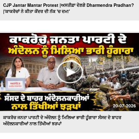
CJP Jantar Mantar Protest |ਅਸਤੀਫ਼ਾ ਦੇਣਗੇ Dharmendra Pradhan?
paar
|'ਕਾਕਰੋਚਾਂ ਨੇ ਕੀਤਾ ਕੇਂਦਰ ਦੀ ਨੱਕ 'ਚ ਦਮ!'
'Nirvair ' ਦੀ ਮੌ/ਤ ਦਾ ਕੌਣ ਜ਼ਿੰਮੇਵਾਰ ? ਕਦੋਂ ਬੰਦ ਹੋਣਗੇ 'ਖ਼ੂਨੀ
Borewell'? Khabran De Aar Paar
Government ਦੀ ਪੇਸ਼ੀ ਤੋਂ ਬਾਅਦ ਉੱਠੇ ਸਵਾਲ ! ਕੌਣ ਕਰੂ ਬੇਅਦਬੀ
ਕਾਨੂੰਨ 'ਚ ਸੋਧਾਂ ? Khabran De Aar Paar
Ministers and MLAs Summoned at Sri Akal Takht Sahib
I ਸਰਕਾਰ ਸੰਜੀਦਾ ਹੁੰਦੀ ਤਾਂ ਇਹ ਨੌਬਤ ਨਾ ਆਉਂਦੀ
Hazur Sahib : ਸ੍ਰੀ ਹਜ਼ੂਰ ਸਾਹਿਬ ਦੇ ਐਕਟ ’ਚ ਤਬਦੀਲੀ ਦਾ ਫ਼ੈਸਲਾ
ਟਲਿਆਸਿੱਖ ਪ੍ਰਤੀਨਿਧੀਆਂ ਨਾਲ ਸਰਕਾਰ ਕਰੇਗੀ ਗੱਲ
AAP government’s dominance in Punjab,ਵਿਰੋਧੀ ਧਿਰ ਕਿਉਂ
ਫਿੱਕੀ? Khabran De Aar Paar
Congress falls behind in election activities! : ਕਦੋਂ ਮਿਲੇਗਾ
20-07-2026
ਪੰਜਾਬ ਕਾਂਗਰਸ ਨੂੰ ਨਵਾਂ ਪ੍ਰਧਾਨ?
ਕਾਕਰੋਚ ਜਨਤਾ ਪਾਰਟੀ ਦੇ ਅੰਦੋਲਨ ਨੂੰ ਮਿਲਿਆ ਭਾਰੀ ਹੂੰਗਾਰਾ ਸੰਸਦ ਦੇ ਬਾਹਰ
ਅੰਦੋਲਨਕਾਰੀਆਂ ਨਾਲ ਤਿੱਖੀਆਂ ਝੜਪਾਂ
How Important Is Punjab for BJP? ਕੌਮੀ ਪ੍ਰਧਾਨ Nitin
Nabin ਦਾ ਪਹਿਲਾ ਦੌਰਾ...