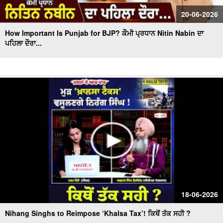
20-06-2026
How Important Is Punjab for BJP? ਕੌਮੀ ਪ੍ਰਧਾਨ Nitin Nabin ਦਾ
ਪਹਿਲਾ ਦੌਰਾ...
18-06-2026
Nihang Singhs to Reimpose ‘Khalsa Tax’! ਕਿਥੋਂ ਤੱਕ ਸਹੀ ?