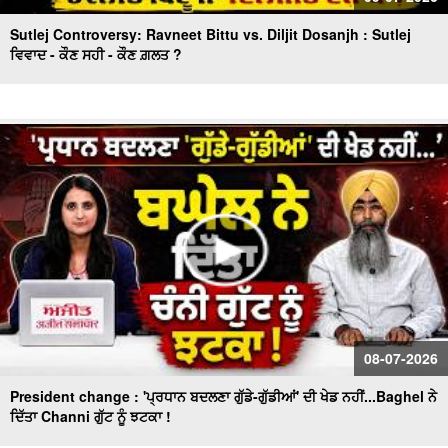
Sutlej Controversy: Ravneet Bittu vs. Diljit Dosanjh : Sutlej
ਵਿਵਾਦ - ਕੌਣ ਸਹੀ - ਕੌਣ ਗ਼ਲਤ ?
08-07-2026
President change : 'ਪ੍ਰਧਾਨ ਬਦਲਣਾ ਗੁੱਡੇ-ਗੁੱਡੀਆਂ' ਦੀ ਖੇਡ ਨਹੀਂ...Baghel ਨੇ
ਦਿੱਤਾ Channi ਗੁੱਟ ਨੂੰ ਝਟਕਾ !