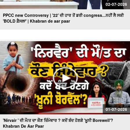
02-07-2026
PPCC new Controversy | '22' ਦੀ ਹਾਰ ਤੋਂ ਡਰੀ congress...ਨਹੀਂ ਲੈ ਸਕੀ
'BOLD ਫ਼ੈਸਲਾ' | Khabran de aar paar
01-07-2026
'Nirvair ' ਦੀ ਮੌ/ਤ ਦਾ ਕੌਣ ਜ਼ਿੰਮੇਵਾਰ ? ਕਦੋਂ ਬੰਦ ਹੋਣਗੇ 'ਖ਼ੂਨੀ Borewell'?
Khabran De Aar Paar