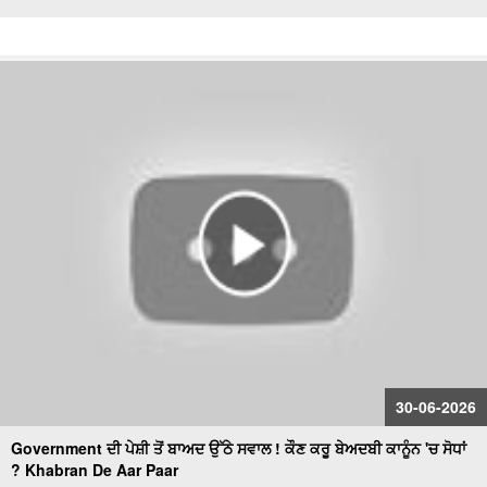
30-06-2026
Government ਦੀ ਪੇਸ਼ੀ ਤੋਂ ਬਾਅਦ ਉੱਠੇ ਸਵਾਲ ! ਕੌਣ ਕਰੂ ਬੇਅਦਬੀ ਕਾਨੂੰਨ 'ਚ ਸੋਧਾਂ
? Khabran De Aar Paar