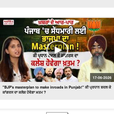
17-06-2026
"BJP's masterplan to make inroads in Punjab!" ਕੀ ਪ੍ਰਧਾਨ ਬਦਲ ਕੇ
ਕਾਂਗਰਸ ਦਾ ਕਲੇਸ਼ ਹੋਵੇਗਾ ਖ਼ਤਮ ?