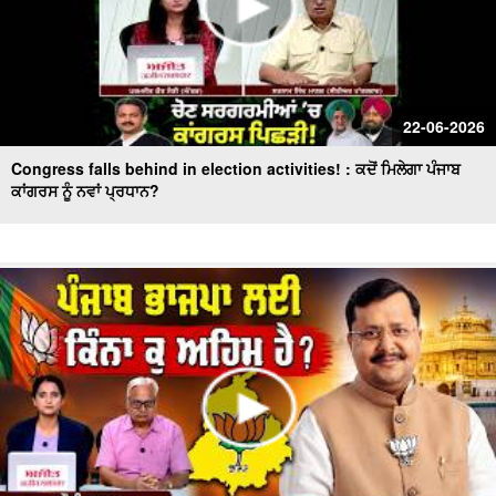
22-06-2026
Congress falls behind in election activities! : ਕਦੋਂ ਮਿਲੇਗਾ ਪੰਜਾਬ
ਕਾਂਗਰਸ ਨੂੰ ਨਵਾਂ ਪ੍ਰਧਾਨ?