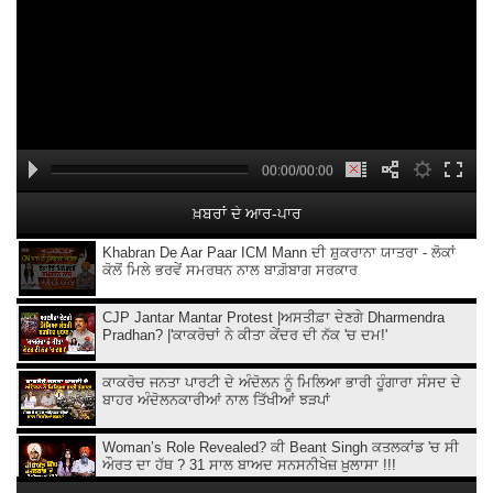
00:00/00:00
ਖ਼ਬਰਾਂ ਦੇ ਆਰ-ਪਾਰ
Khabran De Aar Paar ICM Mann ਦੀ ਸ਼ੁਕਰਾਨਾ ਯਾਤਰਾ - ਲੋਕਾਂ
ਕੋਲੋਂ ਮਿਲੇ ਭਰਵੇਂ ਸਮਰਥਨ ਨਾਲ ਬਾਗ਼ੋਬਾਗ ਸਰਕਾਰ
CJP Jantar Mantar Protest |ਅਸਤੀਫ਼ਾ ਦੇਣਗੇ Dharmendra
Pradhan? |'ਕਾਕਰੋਚਾਂ ਨੇ ਕੀਤਾ ਕੇਂਦਰ ਦੀ ਨੱਕ 'ਚ ਦਮ!'
ਕਾਕਰੋਚ ਜਨਤਾ ਪਾਰਟੀ ਦੇ ਅੰਦੋਲਨ ਨੂੰ ਮਿਲਿਆ ਭਾਰੀ ਹੂੰਗਾਰਾ ਸੰਸਦ ਦੇ
ਬਾਹਰ ਅੰਦੋਲਨਕਾਰੀਆਂ ਨਾਲ ਤਿੱਖੀਆਂ ਝੜਪਾਂ
Woman’s Role Revealed? ਕੀ Beant Singh ਕਤਲਕਾਂਡ 'ਚ ਸੀ
ਔਰਤ ਦਾ ਹੱਥ ? 31 ਸਾਲ ਬਾਅਦ ਸਨਸਨੀਖੇਜ਼ ਖ਼ੁਲਾਸਾ !!!