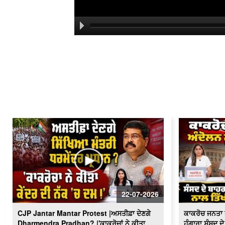
22-07-2026
CJP Jantar Mantar Protest |ਅਸਤੀਫ਼ਾ ਦੇਣਗੇ
ਕਾਕਰੋਚ ਜਨਤਾ ਪ
Dharmendra Pradhan? |'ਕਾਕਰੋਚਾਂ ਨੇ ਕੀਤਾ
ਹੂੰਗਾਰਾ ਸੰਸਦ 