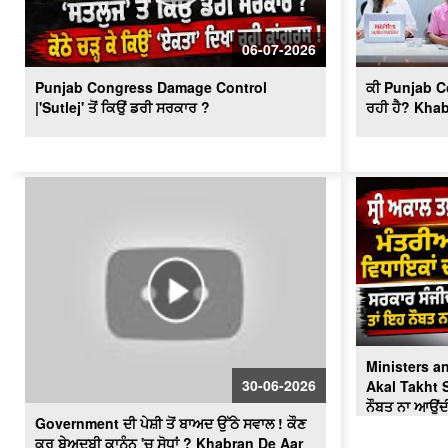
06-07-2026
Punjab Congress Damage Control
ਕੀ Punjab Co
|'Sutlej' ਤੋਂ ਕਿਉਂ ਡਰੀ ਸਰਕਾਰ ?
ਰਹੀ ਹੈ? Kha
Ministers 
30-06-2026
Akal Takht Sa
ਨੌਬਤ ਨਾ ਆਉਂਦ
Government ਦੀ ਪੇਸ਼ੀ ਤੋਂ ਬਾਅਦ ਉੱਠੇ ਸਵਾਲ ! ਕੌਣ
ਕਰੂ ਬੇਅਦਬੀ ਕਾਨੂੰਨ 'ਚ ਸੋਧਾਂ ? Khabran De Aar