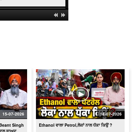
High Command ਨੁਕਰੇ ਲਗਾਵੇਗੀ ਬਾਗੀ
ਕਾਂਗਰਸੀ? Channi ਦੀਆਂ ਸ਼ਰਤਾਂ ਨੇ
ਵਿਗਾੜਿਆ ਖ਼ੇਡ
Sutlej Controversy: Ravneet Bittu vs.
Diljit Dosanjh : Sutlej ਵਿਵਾਦ - ਕੌਣ ਸਹੀ -
ਕੌਣ ਗ਼ਲਤ ?
President change : 'ਪ੍ਰਧਾਨ ਬਦਲਣਾ ਗੁੱਡੇ-
ਗੁੱਡੀਆਂ' ਦੀ ਖੇਡ ਨਹੀਂ...Baghel ਨੇ ਦਿੱਤਾ
Channi ਗੁੱਟ ਨੂੰ ਝਟਕਾ !
‘Sa.tluj’ wil be Re-released? | Diljit
Dosanjh Film | ਨਹੀਂ ਮੁੱਕੇਗਾ Congress ਦਾ
ਕਲੇਸ਼ ?
Punjab Congress Damage Control
|'Sutlej' ਤੋਂ ਕਿਉਂ ਡਰੀ ਸਰਕਾਰ ?
ਕੀ Punjab Congress ਇੱਕ ਹੋਰ ਦੋਫਾੜ ਵੱਲ
ਵੱਧ ਰਹੀ ਹੈ? Khabran de Aar Paar
15-07-2026
14-07-2026
PPCC new Controversy | '22' ਦੀ ਹਾਰ ਤੋਂ
ਡਰੀ congress...ਨਹੀਂ ਲੈ ਸਕੀ 'BOLD
Beant Singh
Ethanol ਵਾਲਾ Petrol,ਲੋਕਾਂ ਨਾਲ ਧੱਕਾ ਕਿਉਂ ?
ਫ਼ੈਸਲਾ' | Khabran de aar paar
 ਸਾਲ ਬਾਅਦ