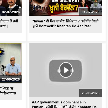
"BJP's masterplan to make inroads in
Punjab!" ਕੀ ਪ੍ਰਧਾਨ ਬਦਲ ਕੇ ਕਾਂਗਰਸ ਦਾ
02-07-2026
01-07-2026
ਕਲੇਸ਼ ਹੋਵੇਗਾ ਖ਼ਤਮ ?
 ਹਾਰ ਤੋਂ ਡਰੀ
'Nirvair ' ਦੀ ਮੌ/ਤ ਦਾ ਕੌਣ ਜ਼ਿੰਮੇਵਾਰ ? ਕਦੋਂ ਬੰਦ ਹੋਣਗੇ
ਸਲਾ' |
'ਖ਼ੂਨੀ Borewell'? Khabran De Aar Paar
27-06-2026
ਦੇ ਐਕਟ ’ਚ
23-06-2026
ੀਨਿਧੀਆਂ ਨਾਲ
AAP government’s dominance in
Punjab,ਵਿਰੋਧੀ ਧਿਰ ਕਿਉਂ ਫਿੱਕੀ? Khabran De