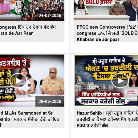
04-07-2026
ngress ਇੱਕ ਹੋਰ ਦੋਫਾੜ ਵੱਲ ਵੱਧ
PPCC new Controversy | '22' ਦੀ
bran de Aar Paar
congress...ਨਹੀਂ ਲੈ ਸਕੀ 'BOLD ਫ਼ੈ
Khabran de aar paar
29-06-2026
and MLAs Summoned at Sri
Hazur Sahib : ਸ੍ਰੀ ਹਜ਼ੂਰ ਸਾਹਿਬ 
hib I ਸਰਕਾਰ ਸੰਜੀਦਾ ਹੁੰਦੀ ਤਾਂ ਇਹ
ਤਬਦੀਲੀ ਦਾ ਫ਼ੈਸਲਾ ਟਲਿਆਸਿੱਖ ਪ੍ਰਤ
ੀ
ਸਰਕਾਰ ਕਰੇਗੀ ਗੱਲ