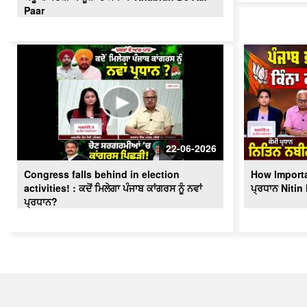
Paar
22-06-2026
Congress falls behind in election
How Importa
activities! : ਕਦੋਂ ਮਿਲੇਗਾ ਪੰਜਾਬ ਕਾਂਗਰਸ ਨੂੰ ਨਵਾਂ
ਪ੍ਰਧਾਨ Nitin 
ਪ੍ਰਧਾਨ?