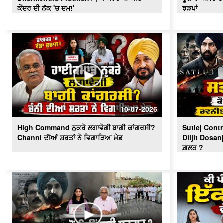
ਕੇਂਦਰ ਦੀ ਨੱਕ 'ਚ ਦਮ!'
ਝੜਪਾਂ
10-07-2026
High Command ਨੁਕਰੇ ਲਗਾਵੇਗੀ ਬਾਗੀ ਕਾਂਗਰਸੀ?
Sutlej Cont
Channi ਦੀਆਂ ਸ਼ਰਤਾਂ ਨੇ ਵਿਗਾੜਿਆ ਖ਼ੇਡ
Diljit Dosanj
ਗ਼ਲਤ ?