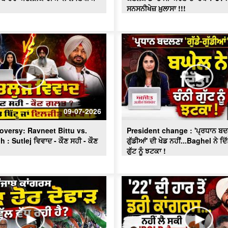
ਸਨਸਨੀਖੇਜ਼ ਖ਼ੁਲਾਸਾ !!!
09-07-2026
roversy: Ravneet Bittu vs.
President change : 'ਪ੍ਰਧਾਨ ਬਦਲਣ
h : Sutlej ਵਿਵਾਦ - ਕੌਣ ਸਹੀ - ਕੌਣ
ਗੁੱਡੀਆਂ' ਦੀ ਖੇਡ ਨਹੀਂ...Baghel ਨੇ ਦ
ਗੁੱਟ ਨੂੰ ਝਟਕਾ !