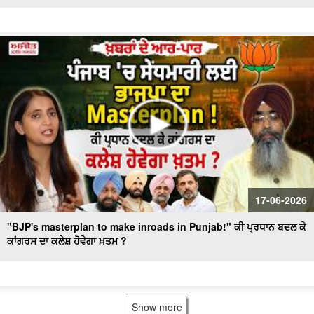
17-06-2026
"BJP's masterplan to make inroads in Punjab!" ਕੀ ਪ੍ਰਧਾਨ ਬਦਲ ਕੇ
ਕਾਂਗਰਸ ਦਾ ਕਲੇਸ਼ ਹੋਵੇਗਾ ਖ਼ਤਮ ?
Show more