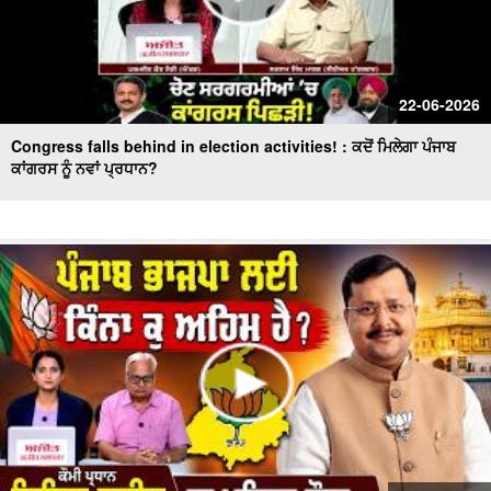
22-06-2026
Congress falls behind in election activities! : ਕਦੋਂ ਮਿਲੇਗਾ ਪੰਜਾਬ
ਕਾਂਗਰਸ ਨੂੰ ਨਵਾਂ ਪ੍ਰਧਾਨ?