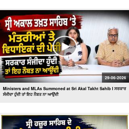
29-06-2026
Ministers and MLAs Summoned at Sri Akal Takht Sahib I ਸਰਕਾਰ
ਸੰਜੀਦਾ ਹੁੰਦੀ ਤਾਂ ਇਹ ਨੌਬਤ ਨਾ ਆਉਂਦੀ