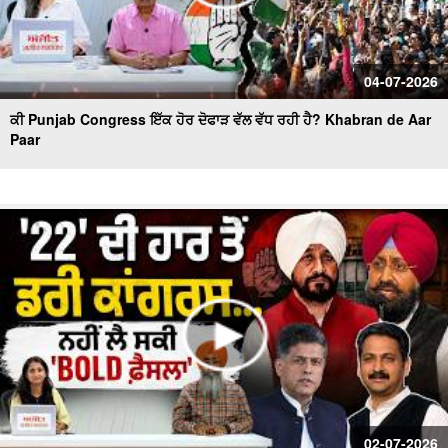
04-07-2026
ਕੀ Punjab Congress ਇੱਕ ਹੋਰ ਦੋਫਾੜ ਵੱਲ ਵੱਧ ਰਹੀ ਹੈ? Khabran de Aar
Paar
02-07-2026