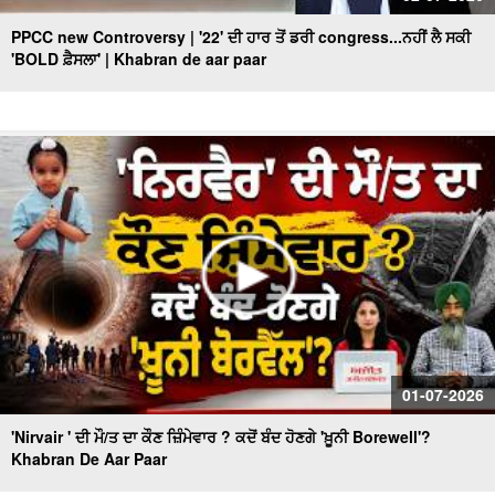
PPCC new Controversy | '22' ਦੀ ਹਾਰ ਤੋਂ ਡਰੀ congress...ਨਹੀਂ ਲੈ ਸਕੀ
'BOLD ਫ਼ੈਸਲਾ' | Khabran de aar paar
01-07-2026
'Nirvair ' ਦੀ ਮੌ/ਤ ਦਾ ਕੌਣ ਜ਼ਿੰਮੇਵਾਰ ? ਕਦੋਂ ਬੰਦ ਹੋਣਗੇ 'ਖ਼ੂਨੀ Borewell'?
Khabran De Aar Paar