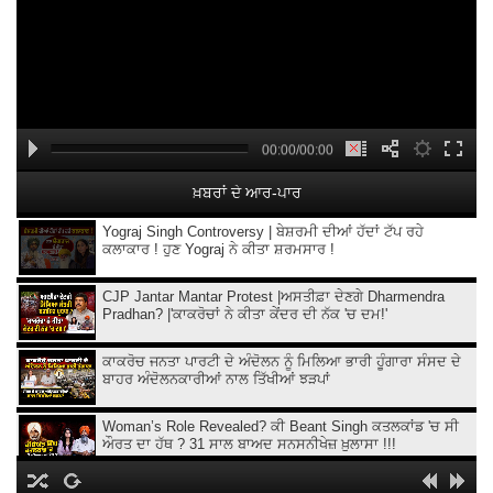
00:00/00:00
ਖ਼ਬਰਾਂ ਦੇ ਆਰ-ਪਾਰ
Yograj Singh Controversy | ਬੇਸ਼ਰਮੀ ਦੀਆਂ ਹੱਦਾਂ ਟੱਪ ਰਹੇ
ਕਲਾਕਾਰ ! ਹੁਣ Yograj ਨੇ ਕੀਤਾ ਸ਼ਰਮਸਾਰ !
CJP Jantar Mantar Protest |ਅਸਤੀਫ਼ਾ ਦੇਣਗੇ Dharmendra
Pradhan? |'ਕਾਕਰੋਚਾਂ ਨੇ ਕੀਤਾ ਕੇਂਦਰ ਦੀ ਨੱਕ 'ਚ ਦਮ!'
ਕਾਕਰੋਚ ਜਨਤਾ ਪਾਰਟੀ ਦੇ ਅੰਦੋਲਨ ਨੂੰ ਮਿਲਿਆ ਭਾਰੀ ਹੂੰਗਾਰਾ ਸੰਸਦ ਦੇ
ਬਾਹਰ ਅੰਦੋਲਨਕਾਰੀਆਂ ਨਾਲ ਤਿੱਖੀਆਂ ਝੜਪਾਂ
Woman’s Role Revealed? ਕੀ Beant Singh ਕਤਲਕਾਂਡ 'ਚ ਸੀ
ਔਰਤ ਦਾ ਹੱਥ ? 31 ਸਾਲ ਬਾਅਦ ਸਨਸਨੀਖੇਜ਼ ਖ਼ੁਲਾਸਾ !!!
Ethanol ਵਾਲਾ Petrol,ਲੋਕਾਂ ਨਾਲ ਧੱਕਾ ਕਿਉਂ ?