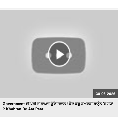
30-06-2026
Government ਦੀ ਪੇਸ਼ੀ ਤੋਂ ਬਾਅਦ ਉੱਠੇ ਸਵਾਲ ! ਕੌਣ ਕਰੂ ਬੇਅਦਬੀ ਕਾਨੂੰਨ 'ਚ ਸੋਧਾਂ
? Khabran De Aar Paar