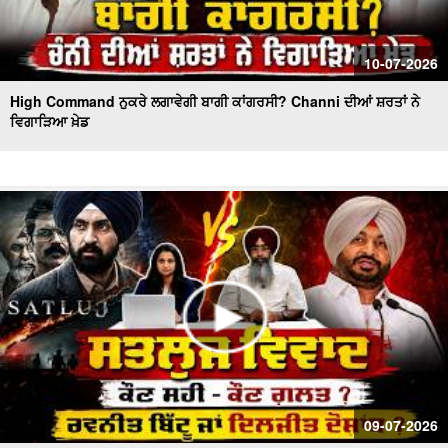
10-07-2026
High Command ਨੁਕਰੇ ਲਗਾਵੇਗੀ ਬਾਗੀ ਕਾਂਗਰਸੀ? Channi ਦੀਆਂ ਸ਼ਰਤਾਂ ਨੇ
ਵਿਗਾੜਿਆ ਖ਼ੇਡ
09-07-2026