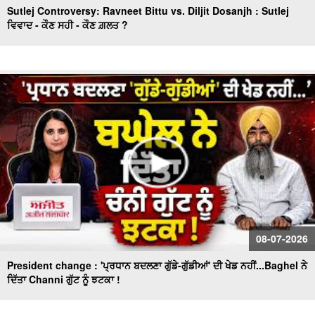
Sutlej Controversy: Ravneet Bittu vs. Diljit Dosanjh : Sutlej
ਵਿਵਾਦ - ਕੌਣ ਸਹੀ - ਕੌਣ ਗ਼ਲਤ ?
08-07-2026
President change : 'ਪ੍ਰਧਾਨ ਬਦਲਣਾ ਗੁੱਡੇ-ਗੁੱਡੀਆਂ' ਦੀ ਖੇਡ ਨਹੀਂ...Baghel ਨੇ
ਦਿੱਤਾ Channi ਗੁੱਟ ਨੂੰ ਝਟਕਾ !