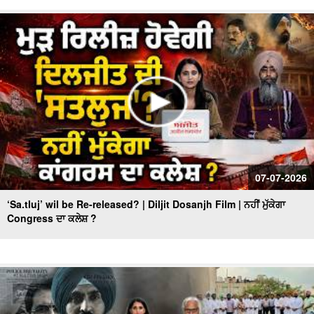
07-07-2026
‘Sa.tluj’ wil be Re-released? | Diljit Dosanjh Film | ਨਹੀਂ ਮੁੱਕੇਗਾ
Congress ਦਾ ਕਲੇਸ਼ ?