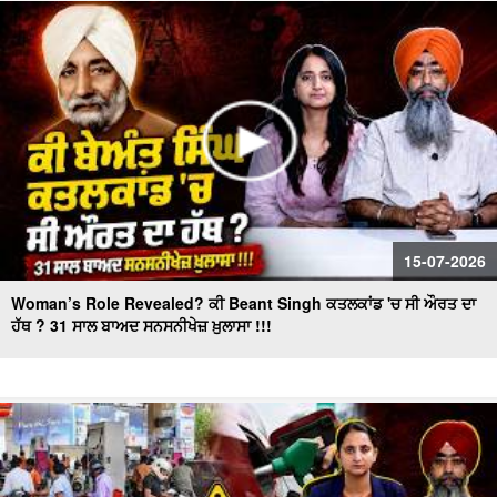
"BJP's masterplan to make inroads in Punjab!" ਕੀ ਪ੍ਰਧਾਨ
ਬਦਲ ਕੇ ਕਾਂਗਰਸ ਦਾ ਕਲੇਸ਼ ਹੋਵੇਗਾ ਖ਼ਤਮ ?
15-07-2026
Woman’s Role Revealed? ਕੀ Beant Singh ਕਤਲਕਾਂਡ 'ਚ ਸੀ ਔਰਤ ਦਾ
ਹੱਥ ? 31 ਸਾਲ ਬਾਅਦ ਸਨਸਨੀਖੇਜ਼ ਖ਼ੁਲਾਸਾ !!!