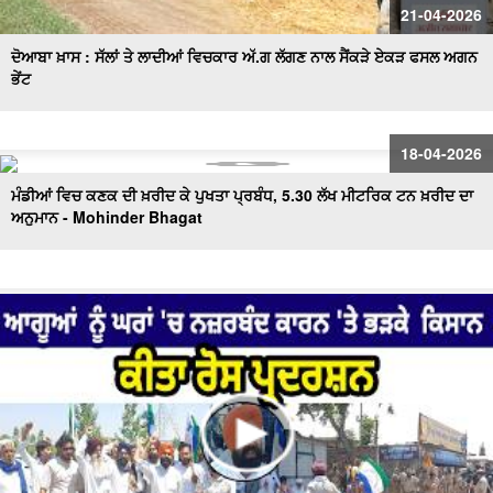
21-04-2026
ਦੋਆਬਾ ਖ਼ਾਸ : ਸੱਲਾਂ ਤੇ ਲਾਦੀਆਂ ਵਿਚਕਾਰ ਅੱ.ਗ ਲੱਗਣ ਨਾਲ ਸੈਂਕੜੇ ਏਕੜ ਫਸਲ ਅਗਨ
ਭੇਂਟ
18-04-2026
ਮੰਡੀਆਂ ਵਿਚ ਕਣਕ ਦੀ ਖ਼ਰੀਦ ਕੇ ਪੁਖਤਾ ਪ੍ਰਬੰਧ, 5.30 ਲੱਖ ਮੀਟਰਿਕ ਟਨ ਖ਼ਰੀਦ ਦਾ
ਅਨੁਮਾਨ - Mohinder Bhagat