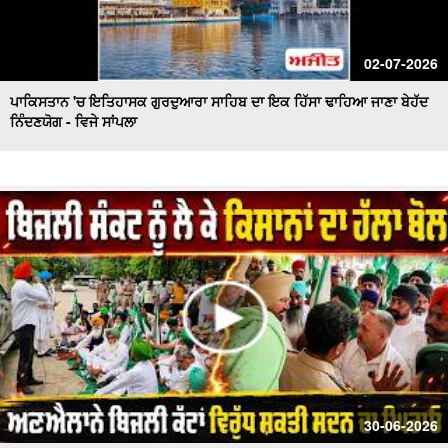
02-07-2026
ਪਾਕਿਸਤਾਨ 'ਚ ਇਤਿਹਾਸਕ ਗੁਰਦੁਆਰਾ ਸਾਹਿਬ ਦਾ ਇਕ ਹਿੱਸਾ ਢਾਹਿਆ ਜਾਣਾ ਬੇਹੱਦ
ਨਿੰਦਣਯੋਗ - ਵਿਜੇ ਸਾਂਪਲਾ
30-06-2026