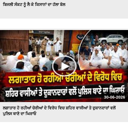
ਬਿਜਲੀ ਸੰਕਟ ਨੂੰ ਲੈ ਕੇ ਕਿਸਾਨਾਂ ਦਾ ਹੱਲਾ ਬੋਲ
30-06-2026
ਲਗਾਤਾਰ ਹੋ ਰਹੀਆਂ ਚੋਰੀਆਂ ਦੇ ਵਿਰੋਧ ਵਿਚ ਸ਼ਹਿਰ ਵਾਸੀਆਂ ਤੇ ਦੁਕਾਨਦਾਰਾਂ ਵਲੋਂ
ਪੁਲਿਸ ਥਾਣੇ ਦਾ ਘਿਰਾਓ