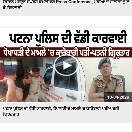
ਕਿਸਾਨ ਮਜ਼ਦੂਰ ਸੰਘਰਸ਼ ਕਮੇਟੀ ਵਲੋਂ Press Conference, ਮੰਡੀਆਂ ਦੇ ਹਾਲਾਤਾਂ ਨੂੰ ਲੈ
ਕੇ ਚਿਤਾਵਨੀ
13-04-2026
ਪਟਨਾ ਪੁਲਿਸ ਦੀ ਵੱਡੀ ਕਾਰਵਾਈ, ਧੋਖਾਧੜੀ ਦੇ ਮਾਮਲੇ 'ਚ ਕਾਰੋਬਾਰੀ ਪਤੀ-ਪਤਨੀ
ਗ੍ਰਿਫ਼ਤਾਰ