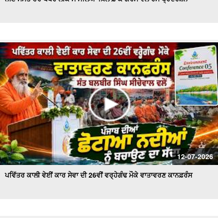
ਪੰਜ ਤੱਤਾ ਚ ਵਿਲੀਨ ਹੋਇਆ ਗੋਪੀ ਨਿੱਝਰ, ਪਿਤਾ ਨੇ ਦਿਖਾਈ ਚਿਖਾ ਨੂੰ
ਅਗਨੀ
ਵੋਟਰ ਸੂਚੀਆਂ 'ਚ ਗੜਬੜੀਆਂ ਨੂੰ ਲੈ ਕੇ ਤੀਕਸ਼ਨ ਸੂਦ ਵਲੋਂ ਡੀਸੀ ਨੂੰ ਮੰਗ
ਪੱਤਰ
ਦੋਆਬਾ ਖ਼ਾਸ - ਕੁਦਰਤ ਨਾਲ ਵਿਰੋਧ ਮਨੁੱਖ ਲਈ ਖ਼ਤਰਨਾਕ : ਸੰਤ
ਸੀਚੇਵਾਲ
ਐਚ.ਪੀ.ਗੈਸ ਟੈਂਕਰ ਨੇ ਲਈ ਇਕ ਵਿਅਕਤੀ ਦੀ ਜਾਨ , ਪਰਿਵਾਰ ਦਾ ਰੋ-
ਰੋ ਬੁਰਾ ਹਾਲ
ਦੋਆਬਾ ਖ਼ਾਸ : ਸੱਲਾਂ ਤੇ ਲਾਦੀਆਂ ਵਿਚਕਾਰ ਅੱ.ਗ ਲੱਗਣ ਨਾਲ ਸੈਂਕੜੇ
ਏਕੜ ਫਸਲ ਅਗਨ ਭੇਂਟ
ਮੰਡੀਆਂ ਵਿਚ ਕਣਕ ਦੀ ਖ਼ਰੀਦ ਕੇ ਪੁਖਤਾ ਪ੍ਰਬੰਧ, 5.30 ਲੱਖ ਮੀਟਰਿਕ
12-07-2026
ਟਨ ਖ਼ਰੀਦ ਦਾ ਅਨੁਮਾਨ - Mohinder Bhagat
ਪਵਿੱਤਰ ਕਾਲੀ ਵੇਈਂ ਕਾਰ ਸੇਵਾ ਦੀ 26ਵੀਂ ਵਰ੍ਹੇਗੰਢ ਮੌਕੇ ਵਾਤਾਵਰਣ ਕਾਨਫ਼ਰੰਸ
ਆਗੂਆਂ ਨੂੰ ਘਰਾਂ 'ਚ ਨਜ਼ਰਬੰਦ ਕਾਰਨ 'ਤੇ ਭੜਕੇ ਕਿਸਾਨ , ਕੀਤਾ ਰੋਸ
ਪ੍ਰਦਰਸ਼ਨ
ਕਿਸਾਨ ਮਜ਼ਦੂਰ ਸੰਘਰਸ਼ ਕਮੇਟੀ ਵਲੋਂ Press Conference, ਮੰਡੀਆਂ