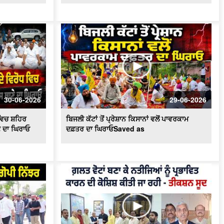
ਸੂਦ ਵਲੋਂ ਡੀਸੀ ਨੂੰ ਮੰਗ ਪੱਤਰ
ਟਰਾਂਸਫਾਰਮਰ ਵਿਚ ਸ਼ਾਰਟ ਸਰਕਟ ਹੋਣ ਕਾਰਨ
ਲੱਗੀ ਭਿਆਨਕ ਅੱਗ
ਦੋਆਬਾ ਖ਼ਾਸ - ਕੁਦਰਤ ਨਾਲ ਵਿਰੋਧ ਮਨੁੱਖ ਲਈ
ਖ਼ਤਰਨਾਕ : ਸੰਤ ਸੀਚੇਵਾਲ
ਐਚ.ਪੀ.ਗੈਸ ਟੈਂਕਰ ਨੇ ਲਈ ਇਕ ਵਿਅਕਤੀ ਦੀ
ਜਾਨ , ਪਰਿਵਾਰ ਦਾ ਰੋ-ਰੋ ਬੁਰਾ ਹਾਲ
30-06-2026
29-06-2026
ਦੋਆਬਾ ਖ਼ਾਸ : ਸੱਲਾਂ ਤੇ ਲਾਦੀਆਂ ਵਿਚਕਾਰ
ਵਿਚ ਸ਼ਹਿਰ
ਬਿਜਲੀ ਕੱਟਾਂ ਤੋਂ ਪ੍ਰੇਸ਼ਾਨ ਕਿਸਾਨਾਂ ਵਲੋਂ ਪਾਵਰਕਾਮ
ਅੱ.ਗ ਲੱਗਣ ਨਾਲ ਸੈਂਕੜੇ ਏਕੜ ਫਸਲ ਅਗਨ
ਭੇਂਟ
ਣੇ ਦਾ ਘਿਰਾਓ
ਦਫ਼ਤਰ ਦਾ ਘਿਰਾਓSaved as
ਮੰਡੀਆਂ ਵਿਚ ਕਣਕ ਦੀ ਖ਼ਰੀਦ ਕੇ ਪੁਖਤਾ
ਪ੍ਰਬੰਧ, 5.30 ਲੱਖ ਮੀਟਰਿਕ ਟਨ ਖ਼ਰੀਦ ਦਾ
ਅਨੁਮਾਨ - Mohinder Bhagat
ਆਗੂਆਂ ਨੂੰ ਘਰਾਂ 'ਚ ਨਜ਼ਰਬੰਦ ਕਾਰਨ 'ਤੇ ਭੜਕੇ
ਕਿਸਾਨ , ਕੀਤਾ ਰੋਸ ਪ੍ਰਦਰਸ਼ਨ
ਕਿਸਾਨ ਮਜ਼ਦੂਰ ਸੰਘਰਸ਼ ਕਮੇਟੀ ਵਲੋਂ Press
Conference, ਮੰਡੀਆਂ ਦੇ ਹਾਲਾਤਾਂ ਨੂੰ ਲੈ ਕੇ
ਚਿਤਾਵਨੀ