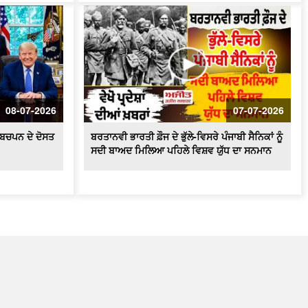
08-07-2026
07-07-2026
ੇ ਬਚਪਨ ਦੇ ਦੋਸਤ
ਬਰਤਾਨਵੀ ਭਾਰਤੀ ਫ਼ੌਜ ਦੇ ਭੁੱਲੇ-ਵਿਸਰੇ ਪੰਜਾਬੀ ਸੈਨਿਕਾਂ ਨੂੰ
ਸਦੀ ਬਾਅਦ ਮਿਲਿਆ ਪਹਿਲੇ ਵਿਸ਼ਵ ਯੁੱਧ ਦਾ ਸਨਮਾਨ