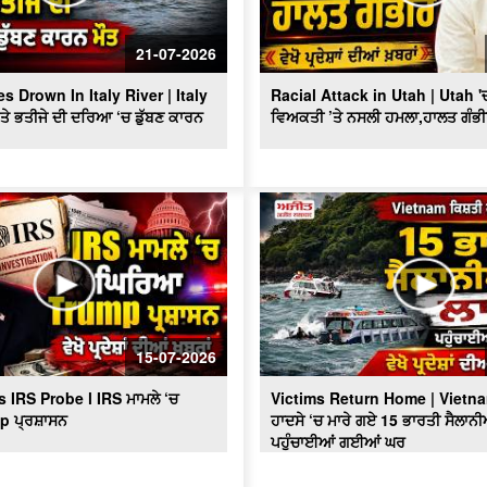
21-07-2026
s Drown In Italy River | Italy
Racial Attack in Utah | Utah 'ਚ
 ਤੇ ਭਤੀਜੇ ਦੀ ਦਰਿਆ ‘ਚ ਡੁੱਬਣ ਕਾਰਨ
ਵਿਅਕਤੀ ’ਤੇ ਨਸਲੀ ਹਮਲਾ,ਹਾਲਤ ਗੰਭ
15-07-2026
IRS Probe l IRS ਮਾਮਲੇ ‘ਚ
Victims Return Home | Vietn
p ਪ੍ਰਸ਼ਾਸਨ
ਹਾਦਸੇ ‘ਚ ਮਾਰੇ ਗਏ 15 ਭਾਰਤੀ ਸੈਲਾਨੀ
ਪਹੁੰਚਾਈਆਂ ਗਈਆਂ ਘਰ