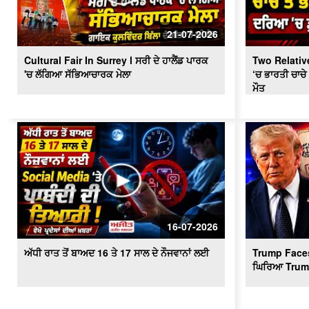
21-07-2026
Cultural Fair In Surrey l ਸਰੀ ਦੇ ਹਾਲੈਂਡ ਪਾਰਕ
Two Relative
'ਚ ਲੱਗਿਆ ਸੱਭਿਆਚਾਰਕ ਮੇਲਾ
‘ਚ ਭਾਰਤੀ ਚਾਚੇ
ਮੌਤ
16-07-2026
ਅੱਧੀ ਰਾਤ ਤੋਂ ਬਾਅਦ 16 ਤੇ 17 ਸਾਲ ਦੇ ਨੌਜਵਾਨਾਂ ਲਈ
Trump Faces 
ਘਿਰਿਆ Trum