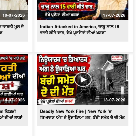
ਬਰਤਾਨਵੀ ਭਾਰਤੀ ਫ਼ੌਜ ਦੇ ਭੁੱਲੇ-ਵਿਸਰੇ ਪੰਜਾਬੀ
ਸੈਨਿਕਾਂ ਨੂੰ ਸਦੀ ਬਾਅਦ ਮਿਲਿਆ ਪਹਿਲੇ ਵਿਸ਼ਵ
19-07-2026
17-07-2026
ਯੁੱਧ ਦਾ ਸਨਮਾਨ
 ਭਾਰਤੀ ਮੂਲ ਦੇ
Indian Attacked in America, ਚਾਕੂ ਨਾਲ 15
ੀਰ
ਵਾਰੀ ਕੀਤੇ ਵਾਰ, ਵੇਖੋ ਪ੍ਰਦੇਸਾਂ ਦੀਆਂ ਖ਼ਬਰਾਂ
14-07-2026
13-07-2026
am ਕਿਸ਼ਤੀ
Deadly New York Fire | New York 'ਚ
ਆਂ ਦੀਆਂ ਲਾਸ਼ਾਂ
ਭਿਆਨਕ ਅੱਗ ਨੇ ਉਜਾੜਿਆ ਘਰ, ਬੱਚੀ ਸਮੇਤ ਦੋ ਦੀ ਮੌਤ