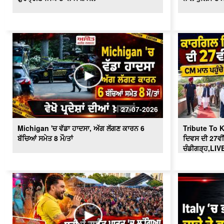
27-07-2026
Michigan 'ਚ ਵੱਡਾ ਹਾਦਸਾ, ਅੱਗ ਲੱਗਣ ਕਾਰਨ 6
Tribute To K
ਬੱਚਿਆਂ ਸਮੇਤ 8 ਮੌ/ਤਾਂ
ਦਿਵਸ ਦੀ 27ਵੀਂ
ਚੰਡੀਗੜ੍ਹ,LIV