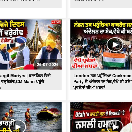
26-07-2026
argil Martyrs | ਕਾਰਗਿਲ ਵਿਜੇ
London ਤਕ ਪਹੁੰਚਿਆ Cockroac
 ਵਰ੍ਹੇਗੰਢ,CM Mann ਪਹੁੰਚੇ
Party ਦੇ ਅੰਦੋਲਨ ਦਾ ਸੇਕ,ਵੇਖੋ ਕੀ ਬਣੇ 
E
ਪ੍ਰਦੇਸਾਂ ਦੀਆਂ ਖ਼ਬਰਾਂ