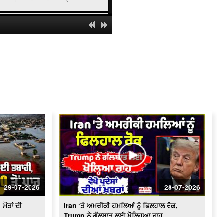
Michigan 'ਚ ਵੱਡਾ ਹਾਦਸਾ, ਅੱਗ ਲੱਗਣ ਕਾਰਨ
6 ਬੱਚਿਆਂ ਸਮੇਤ 8 ਮੌ/ਤਾਂ
Tribute To Kargil Martyrs | ਕਾਰਗਿਲ
ਵਿਜੇ ਦਿਵਸ ਦੀ 27ਵੀਂ ਵਰ੍ਹੇਗੰਢ,CM Mann
ਪਹੁੰਚੇ ਚੰਡੀਗੜ੍ਹ,LIVE
London ਤਕ ਪਹੁੰਚਿਆ Cockroach Janta
Party ਦੇ ਅੰਦੋਲਨ ਦਾ ਸੇਕ,ਵੇਖੋ ਕੀ ਬਣੇ
ਹਾਲਾਤ, ਵੇਖੋ ਪ੍ਰਦੇਸਾਂ ਦੀਆਂ ਖ਼ਬਰਾਂ
Deadly Floods Hit Afghanistan | 20
ਲੋਕਾਂ ਦੀ ਮੌਤ, 100 ਤੋਂ ਵੱਧ ਲਾਪਤਾ
Cultural Fair In Surrey l ਸਰੀ ਦੇ ਹਾਲੈਂਡ
ਪਾਰਕ 'ਚ ਲੱਗਿਆ ਸੱਭਿਆਚਾਰਕ ਮੇਲਾ
Two Relatives Drown In Italy River |
Italy ‘ਚ ਭਾਰਤੀ ਚਾਚੇ ਤੇ ਭਤੀਜੇ ਦੀ ਦਰਿਆ ‘ਚ
ਡੁੱਬਣ ਕਾਰਨ ਮੌਤ
29-07-2026
28-07-2026
Racial Attack in Utah | Utah 'ਚ ਭਾਰਤੀ
ਮੂਲ ਦੇ ਵਿਅਕਤੀ ’ਤੇ ਨਸਲੀ ਹਮਲਾ,ਹਾਲਤ
ਮੌਤਾਂ ਦੀ
Iran ‘ਤੇ ਅਮਰੀਕੀ ਹਮਲਿਆਂ ਨੂੰ ਫਿਲਹਾਲ ਰੋਕ,
ਗੰਭੀਰ
Trump ਨੇ ਗੱਲਬਾਤ ਲਈ ਖੋਲ੍ਹਿਆ ਰਾਹ