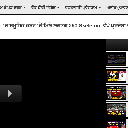
ਲਮ ਤੇ ਖੇਡ ਜਗਤ
ਵੈੱਬ ਟੀਵੀ ਵਿਸ਼ੇਸ਼
ਹਫ਼ਤਾਵਾਰੀ ਪ੍ਰੋਗਰਾਮ
ਅਜੀਤ (ਆਰ
 ‘ਚ ਸਮੂਹਿਕ ਕਬਰ ‘ਚੋਂ ਮਿਲੇ ਲਗਭਗ 250 Skeleton, ਵੇਖੋ ਪ੍ਰਦੇਸਾਂ