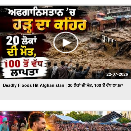
22-07-2026
Deadly Floods Hit Afghanistan | 20 ਲੋਕਾਂ ਦੀ ਮੌਤ, 100 ਤੋਂ ਵੱਧ ਲਾਪਤਾ