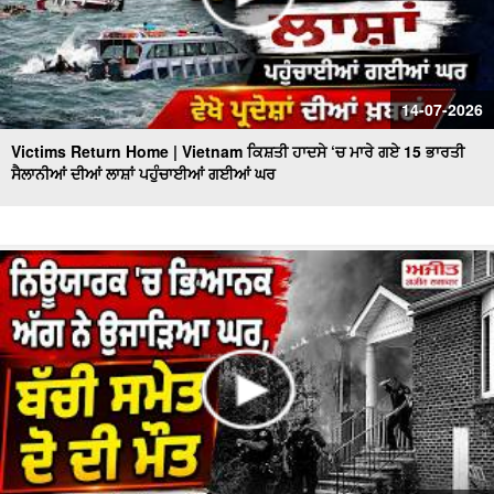
14-07-2026
Victims Return Home | Vietnam ਕਿਸ਼ਤੀ ਹਾਦਸੇ ‘ਚ ਮਾਰੇ ਗਏ 15 ਭਾਰਤੀ
ਸੈਲਾਨੀਆਂ ਦੀਆਂ ਲਾਸ਼ਾਂ ਪਹੁੰਚਾਈਆਂ ਗਈਆਂ ਘਰ