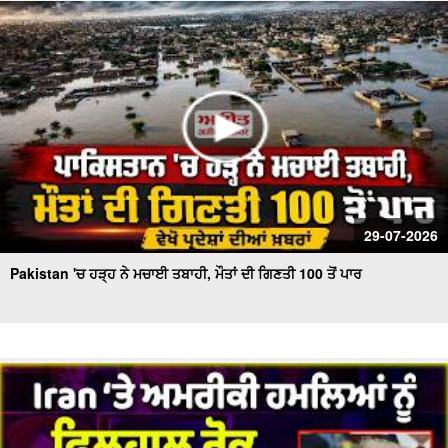
ਮੰਗ !
ਬਰਤਾਨਵੀ ਭਾਰਤੀ ਫ਼ੌਜ ਦੇ ਭੁੱਲੇ-ਵਿਸਰੇ ਪੰਜਾਬੀ ਸੈਨਿਕਾਂ ਨੂੰ ਸਦੀ ਬਾਅਦ
ਮਿਲਿਆ ਪਹਿਲੇ ਵਿਸ਼ਵ ਯੁੱਧ ਦਾ ਸਨਮਾਨ
29-07-2026
Pakistan 'ਚ ਹੜ੍ਹ ਨੇ ਮਚਾਈ ਤਬਾਹੀ, ਮੌਤਾਂ ਦੀ ਗਿਣਤੀ 100 ਤੋਂ ਪਾਰ