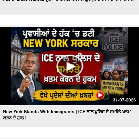
Indian Attacked in America, ਚਾਕੂ ਨਾਲ 15 ਵਾਰੀ ਕੀਤੇ ਵਾਰ,
ਵੇਖੋ ਪ੍ਰਦੇਸਾਂ ਦੀਆਂ ਖ਼ਬਰਾਂ
ਅੱਧੀ ਰਾਤ ਤੋਂ ਬਾਅਦ 16 ਤੇ 17 ਸਾਲ ਦੇ ਨੌਜਵਾਨਾਂ ਲਈ
Trump Faces IRS Probe l IRS ਮਾਮਲੇ ‘ਚ ਘਿਰਿਆ Trump
ਪ੍ਰਸ਼ਾਸਨ
Victims Return Home | Vietnam ਕਿਸ਼ਤੀ ਹਾਦਸੇ ‘ਚ ਮਾਰੇ ਗਏ
15 ਭਾਰਤੀ ਸੈਲਾਨੀਆਂ ਦੀਆਂ ਲਾਸ਼ਾਂ ਪਹੁੰਚਾਈਆਂ ਗਈਆਂ ਘਰ
Deadly New York Fire | New York 'ਚ ਭਿਆਨਕ ਅੱਗ ਨੇ
ਉਜਾੜਿਆ ਘਰ, ਬੱਚੀ ਸਮੇਤ ਦੋ ਦੀ ਮੌਤ
U.S.-Iran ਟਕਰਾਅ ਨੇ ਮੁੜ ਹਿਲਾਇਆ ਤੇਲ ਬਾਜ਼ਾਰ
31-07-2026
New York Stands With Immigrants | ICE ਨਾਲ ਪੁਲਿਸ ਦੇ ਸਮਝੌਤੇ ਖ਼ਤਮ
ਕਰਨ ਦੇ ਹੁਕਮ
Maryland Terrible Incident | ਘਰ 'ਚੋਂ ਮਿਲੀਆਂ ਨਾਬਾਲਿਗ ਭੈਣ-
ਭਰਾ ਦੀਆਂ ਗੋ.ਲੀਆਂ ਲੱਗੀਆਂ ਲਾ.ਸ਼ਾਂ | des Pardes
Midterm ਚੋਣਾਂ ਤੋਂ ਪਹਿਲਾਂ Trump ਦੇ ਬਚਪਨ ਦੇ ਦੋਸਤ ਨੇ ਰੱਖ'ਤੀ ਵੱਡੀ