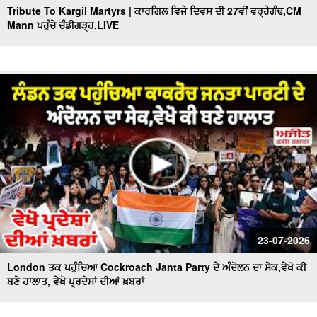
Tribute To Kargil Martyrs | ਕਾਰਗਿਲ ਵਿਜੇ ਦਿਵਸ ਦੀ 27ਵੀਂ ਵਰ੍ਹੇਗੰਢ,CM
Mann ਪਹੁੰਚੇ ਚੰਡੀਗੜ੍ਹ,LIVE
23-07-2026
London ਤਕ ਪਹੁੰਚਿਆ Cockroach Janta Party ਦੇ ਅੰਦੋਲਨ ਦਾ ਸੇਕ,ਵੇਖੋ ਕੀ
ਬਣੇ ਹਾਲਾਤ, ਵੇਖੋ ਪ੍ਰਦੇਸਾਂ ਦੀਆਂ ਖ਼ਬਰਾਂ