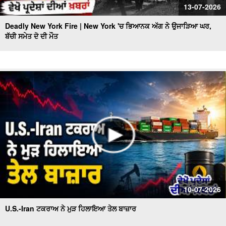
13-07-2026
Deadly New York Fire | New York 'ਚ ਭਿਆਨਕ ਅੱਗ ਨੇ ਉਜਾੜਿਆ ਘਰ,
ਬੱਚੀ ਸਮੇਤ ਦੋ ਦੀ ਮੌਤ
10-07-2026
U.S.-Iran ਟਕਰਾਅ ਨੇ ਮੁੜ ਹਿਲਾਇਆ ਤੇਲ ਬਾਜ਼ਾਰ