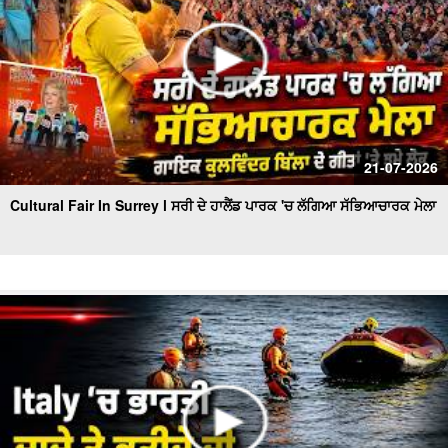
21-07-2026
Cultural Fair In Surrey l ਸਰੀ ਦੇ ਹਾਲੈਂਡ ਪਾਰਕ 'ਚ ਲੱਗਿਆ ਸੱਭਿਆਚਾਰਕ ਮੇਲਾ