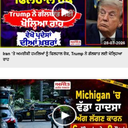
28-07-2026
Iran ‘ਤੇ ਅਮਰੀਕੀ ਹਮਲਿਆਂ ਨੂੰ ਫਿਲਹਾਲ ਰੋਕ, Trump ਨੇ ਗੱਲਬਾਤ ਲਈ ਖੋਲ੍ਹਿਆ
ਰਾਹ