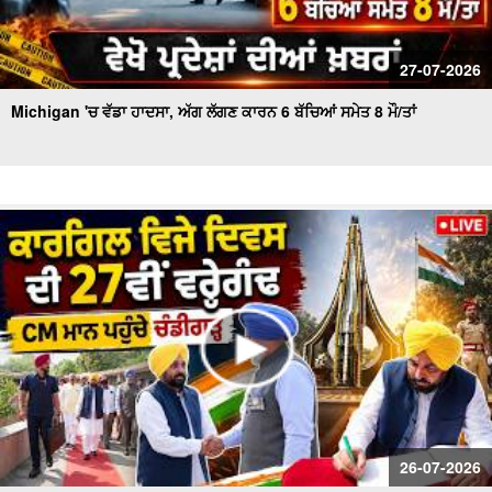
27-07-2026
Michigan 'ਚ ਵੱਡਾ ਹਾਦਸਾ, ਅੱਗ ਲੱਗਣ ਕਾਰਨ 6 ਬੱਚਿਆਂ ਸਮੇਤ 8 ਮੌ/ਤਾਂ
26-07-2026