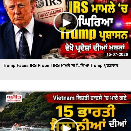
15-07-2026
Trump Faces IRS Probe l IRS ਮਾਮਲੇ ‘ਚ ਘਿਰਿਆ Trump ਪ੍ਰਸ਼ਾਸਨ