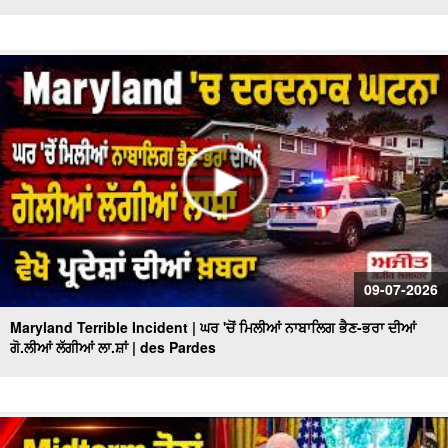
09-07-2026
Maryland Terrible Incident | ਘਰ 'ਚੋਂ ਮਿਲੀਆਂ ਨਾਬਾਲਿਗ ਭੈਣ-ਭਰਾ ਦੀਆਂ
ਗੋ.ਲੀਆਂ ਲੱਗੀਆਂ ਲਾ.ਸ਼ਾਂ | des Pardes