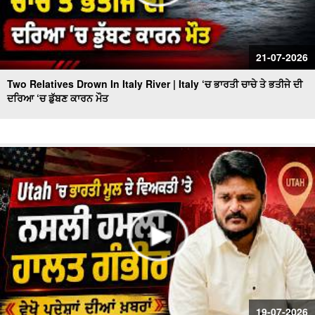
21-07-2026
Two Relatives Drown In Italy River | Italy ‘ਚ ਭਾਰਤੀ ਚਾਚੇ ਤੇ ਭਤੀਜੇ ਦੀ
ਦਰਿਆ ‘ਚ ਡੁੱਬਣ ਕਾਰਨ ਮੌਤ
19-07-2026