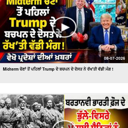
08-07-2026
Midterm ਚੋਣਾਂ ਤੋਂ ਪਹਿਲਾਂ Trump ਦੇ ਬਚਪਨ ਦੇ ਦੋਸਤ ਨੇ ਰੱਖ'ਤੀ ਵੱਡੀ ਮੰਗ !