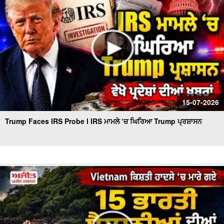
15-07-2026
Trump Faces IRS Probe l IRS ਮਾਮਲੇ ‘ਚ ਘਿਰਿਆ Trump ਪ੍ਰਸ਼ਾਸਨ