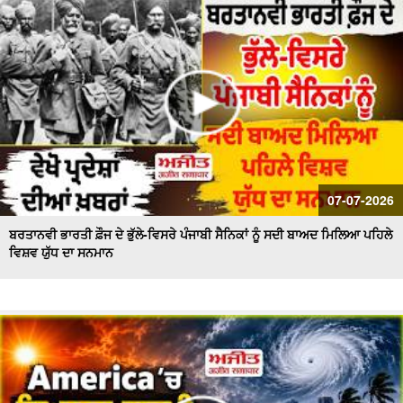
07-07-2026
ਬਰਤਾਨਵੀ ਭਾਰਤੀ ਫ਼ੌਜ ਦੇ ਭੁੱਲੇ-ਵਿਸਰੇ ਪੰਜਾਬੀ ਸੈਨਿਕਾਂ ਨੂੰ ਸਦੀ ਬਾਅਦ ਮਿਲਿਆ ਪਹਿਲੇ
ਵਿਸ਼ਵ ਯੁੱਧ ਦਾ ਸਨਮਾਨ