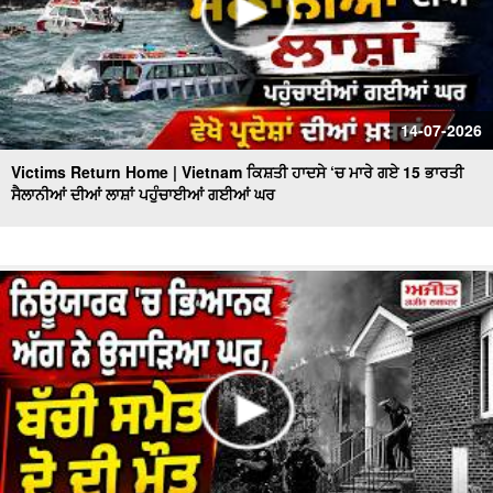
14-07-2026
Victims Return Home | Vietnam ਕਿਸ਼ਤੀ ਹਾਦਸੇ ‘ਚ ਮਾਰੇ ਗਏ 15 ਭਾਰਤੀ
ਸੈਲਾਨੀਆਂ ਦੀਆਂ ਲਾਸ਼ਾਂ ਪਹੁੰਚਾਈਆਂ ਗਈਆਂ ਘਰ