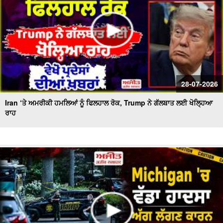
28-07-2026
Iran ‘ਤੇ ਅਮਰੀਕੀ ਹਮਲਿਆਂ ਨੂੰ ਫਿਲਹਾਲ ਰੋਕ, Trump ਨੇ ਗੱਲਬਾਤ ਲਈ ਖੋਲ੍ਹਿਆ
ਰਾਹ