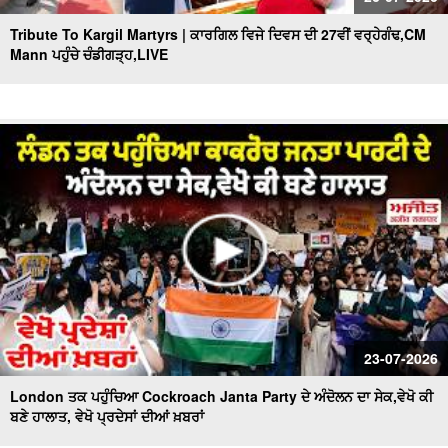
Tribute To Kargil Martyrs | ਕਾਰਗਿਲ ਵਿਜੇ ਦਿਵਸ ਦੀ 27ਵੀਂ ਵਰ੍ਹੇਗੰਢ,CM
Mann ਪਹੁੰਚੇ ਚੰਡੀਗੜ੍ਹ,LIVE
23-07-2026
London ਤਕ ਪਹੁੰਚਿਆ Cockroach Janta Party ਦੇ ਅੰਦੋਲਨ ਦਾ ਸੇਕ,ਵੇਖੋ ਕੀ
ਬਣੇ ਹਾਲਾਤ, ਵੇਖੋ ਪ੍ਰਦੇਸਾਂ ਦੀਆਂ ਖ਼ਬਰਾਂ