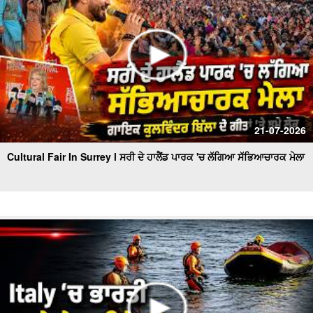
21-07-2026
Cultural Fair In Surrey l ਸਰੀ ਦੇ ਹਾਲੈਂਡ ਪਾਰਕ 'ਚ ਲੱਗਿਆ ਸੱਭਿਆਚਾਰਕ ਮੇਲਾ