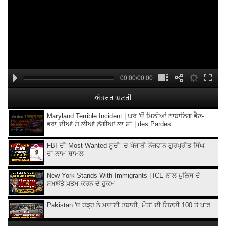
00:00/00:00
ਅੰਤਰਰਾਸ਼ਟਰੀ
Maryland Terrible Incident | ਘਰ 'ਚੋਂ ਮਿਲੀਆਂ ਨਾਬਾਲਿਗ ਭੈਣ-
ਭਰਾ ਦੀਆਂ ਗੋ.ਲੀਆਂ ਲੱਗੀਆਂ ਲਾ.ਸ਼ਾਂ | des Pardes
FBI ਦੀ Most Wanted ਸੂਚੀ ‘ਚ ਪੰਜਾਬੀ ਨੌਜਵਾਨ ਗੁਰਪ੍ਰੀਤ ਸਿੰਘ
ਦਾ ਨਾਮ ਸ਼ਾਮਲ
New York Stands With Immigrants | ICE ਨਾਲ ਪੁਲਿਸ ਦੇ
ਸਮਝੌਤੇ ਖ਼ਤਮ ਕਰਨ ਦੇ ਹੁਕਮ
Pakistan 'ਚ ਹੜ੍ਹ ਨੇ ਮਚਾਈ ਤਬਾਹੀ, ਮੌਤਾਂ ਦੀ ਗਿਣਤੀ 100 ਤੋਂ ਪਾਰ