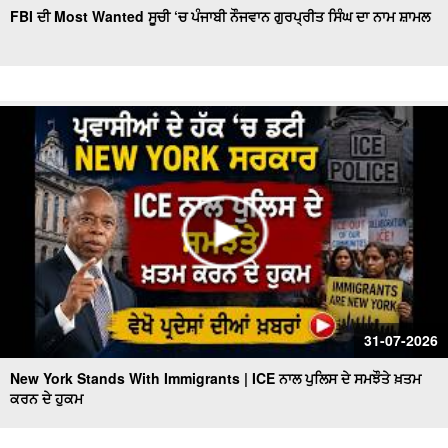
FBI ਦੀ Most Wanted ਸੂਚੀ ‘ਚ ਪੰਜਾਬੀ ਨੌਜਵਾਨ ਗੁਰਪ੍ਰੀਤ ਸਿੰਘ ਦਾ ਨਾਮ ਸ਼ਾਮਲ
Indian Attacked in America, ਚਾਕੂ ਨਾਲ 15 ਵਾਰੀ ਕੀਤੇ ਵਾਰ,
ਵੇਖੋ ਪ੍ਰਦੇਸਾਂ ਦੀਆਂ ਖ਼ਬਰਾਂ
ਅੱਧੀ ਰਾਤ ਤੋਂ ਬਾਅਦ 16 ਤੇ 17 ਸਾਲ ਦੇ ਨੌਜਵਾਨਾਂ ਲਈ
Trump Faces IRS Probe l IRS ਮਾਮਲੇ ‘ਚ ਘਿਰਿਆ Trump
ਪ੍ਰਸ਼ਾਸਨ
Victims Return Home | Vietnam ਕਿਸ਼ਤੀ ਹਾਦਸੇ ‘ਚ ਮਾਰੇ ਗਏ
15 ਭਾਰਤੀ ਸੈਲਾਨੀਆਂ ਦੀਆਂ ਲਾਸ਼ਾਂ ਪਹੁੰਚਾਈਆਂ ਗਈਆਂ ਘਰ
Deadly New York Fire | New York 'ਚ ਭਿਆਨਕ ਅੱਗ ਨੇ
ਉਜਾੜਿਆ ਘਰ, ਬੱਚੀ ਸਮੇਤ ਦੋ ਦੀ ਮੌਤ
U.S.-Iran ਟਕਰਾਅ ਨੇ ਮੁੜ ਹਿਲਾਇਆ ਤੇਲ ਬਾਜ਼ਾਰ
31-07-2026
New York Stands With Immigrants | ICE ਨਾਲ ਪੁਲਿਸ ਦੇ ਸਮਝੌਤੇ ਖ਼ਤਮ
ਕਰਨ ਦੇ ਹੁਕਮ
Midterm ਚੋਣਾਂ ਤੋਂ ਪਹਿਲਾਂ Trump ਦੇ ਬਚਪਨ ਦੇ ਦੋਸਤ ਨੇ ਰੱਖ'ਤੀ ਵੱਡੀ
ਮੰਗ !