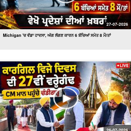
27-07-2026
Michigan 'ਚ ਵੱਡਾ ਹਾਦਸਾ, ਅੱਗ ਲੱਗਣ ਕਾਰਨ 6 ਬੱਚਿਆਂ ਸਮੇਤ 8 ਮੌ/ਤਾਂ
26-07-2026