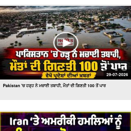
ਬਰਤਾਨਵੀ ਭਾਰਤੀ ਫ਼ੌਜ ਦੇ ਭੁੱਲੇ-ਵਿਸਰੇ ਪੰਜਾਬੀ ਸੈਨਿਕਾਂ ਨੂੰ ਸਦੀ ਬਾਅਦ
ਮਿਲਿਆ ਪਹਿਲੇ ਵਿਸ਼ਵ ਯੁੱਧ ਦਾ ਸਨਮਾਨ
Extreme Heat And Storms | America ‘ਚ ਭਿਆਨਕ ਗਰਮੀ
ਅਤੇ ਤੂਫ਼ਾਨਾਂ ਦਾ ਕਹਿਰ
29-07-2026
Pakistan 'ਚ ਹੜ੍ਹ ਨੇ ਮਚਾਈ ਤਬਾਹੀ, ਮੌਤਾਂ ਦੀ ਗਿਣਤੀ 100 ਤੋਂ ਪਾਰ