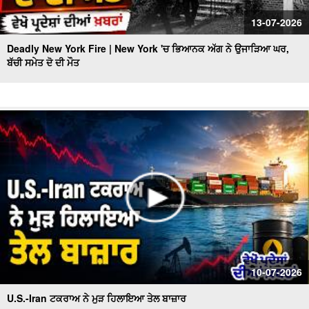
13-07-2026
Deadly New York Fire | New York 'ਚ ਭਿਆਨਕ ਅੱਗ ਨੇ ਉਜਾੜਿਆ ਘਰ,
ਬੱਚੀ ਸਮੇਤ ਦੋ ਦੀ ਮੌਤ
10-07-2026
U.S.-Iran ਟਕਰਾਅ ਨੇ ਮੁੜ ਹਿਲਾਇਆ ਤੇਲ ਬਾਜ਼ਾਰ