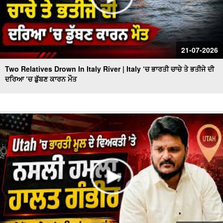
21-07-2026
Two Relatives Drown In Italy River | Italy ‘ਚ ਭਾਰਤੀ ਚਾਚੇ ਤੇ ਭਤੀਜੇ ਦੀ
ਦਰਿਆ ‘ਚ ਡੁੱਬਣ ਕਾਰਨ ਮੌਤ