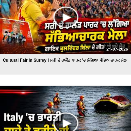
21-07-2026
Cultural Fair In Surrey l ਸਰੀ ਦੇ ਹਾਲੈਂਡ ਪਾਰਕ 'ਚ ਲੱਗਿਆ ਸੱਭਿਆਚਾਰਕ ਮੇਲਾ