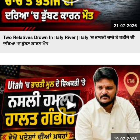
21-07-2026
Two Relatives Drown In Italy River | Italy ‘ਚ ਭਾਰਤੀ ਚਾਚੇ ਤੇ ਭਤੀਜੇ ਦੀ
ਦਰਿਆ ‘ਚ ਡੁੱਬਣ ਕਾਰਨ ਮੌਤ
19-07-2026