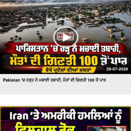
ਮਿਲਿਆ ਪਹਿਲੇ ਵਿਸ਼ਵ ਯੁੱਧ ਦਾ ਸਨਮਾਨ
Extreme Heat And Storms | America ‘ਚ ਭਿਆਨਕ ਗਰਮੀ
ਅਤੇ ਤੂਫ਼ਾਨਾਂ ਦਾ ਕਹਿਰ
29-07-2026
Pakistan 'ਚ ਹੜ੍ਹ ਨੇ ਮਚਾਈ ਤਬਾਹੀ, ਮੌਤਾਂ ਦੀ ਗਿਣਤੀ 100 ਤੋਂ ਪਾਰ