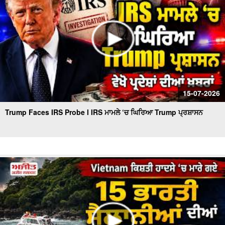
15-07-2026
Trump Faces IRS Probe l IRS ਮਾਮਲੇ ‘ਚ ਘਿਰਿਆ Trump ਪ੍ਰਸ਼ਾਸਨ