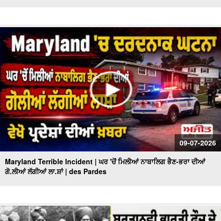
09-07-2026
Maryland Terrible Incident | ਘਰ 'ਚੋਂ ਮਿਲੀਆਂ ਨਾਬਾਲਿਗ ਭੈਣ-ਭਰਾ ਦੀਆਂ
ਗੋ.ਲੀਆਂ ਲੱਗੀਆਂ ਲਾ.ਸ਼ਾਂ | des Pardes