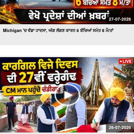
27-07-2026
Michigan 'ਚ ਵੱਡਾ ਹਾਦਸਾ, ਅੱਗ ਲੱਗਣ ਕਾਰਨ 6 ਬੱਚਿਆਂ ਸਮੇਤ 8 ਮੌ/ਤਾਂ
26-07-2026