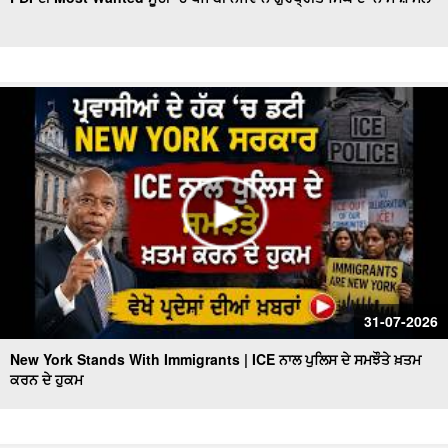
Indian Attacked in America, ਚਾਕੂ ਨਾਲ 15 ਵਾਰੀ ਕੀਤੇ ਵਾਰ,
ਵੇਖੋ ਪ੍ਰਦੇਸਾਂ ਦੀਆਂ ਖ਼ਬਰਾਂ
ਅੱਧੀ ਰਾਤ ਤੋਂ ਬਾਅਦ 16 ਤੇ 17 ਸਾਲ ਦੇ ਨੌਜਵਾਨਾਂ ਲਈ
Trump Faces IRS Probe l IRS ਮਾਮਲੇ ‘ਚ ਘਿਰਿਆ Trump
ਪ੍ਰਸ਼ਾਸਨ
Victims Return Home | Vietnam ਕਿਸ਼ਤੀ ਹਾਦਸੇ ‘ਚ ਮਾਰੇ ਗਏ
15 ਭਾਰਤੀ ਸੈਲਾਨੀਆਂ ਦੀਆਂ ਲਾਸ਼ਾਂ ਪਹੁੰਚਾਈਆਂ ਗਈਆਂ ਘਰ
Deadly New York Fire | New York 'ਚ ਭਿਆਨਕ ਅੱਗ ਨੇ
ਉਜਾੜਿਆ ਘਰ, ਬੱਚੀ ਸਮੇਤ ਦੋ ਦੀ ਮੌਤ
U.S.-Iran ਟਕਰਾਅ ਨੇ ਮੁੜ ਹਿਲਾਇਆ ਤੇਲ ਬਾਜ਼ਾਰ
31-07-2026
New York Stands With Immigrants | ICE ਨਾਲ ਪੁਲਿਸ ਦੇ ਸਮਝੌਤੇ ਖ਼ਤਮ
ਕਰਨ ਦੇ ਹੁਕਮ
Maryland Terrible Incident | ਘਰ 'ਚੋਂ ਮਿਲੀਆਂ ਨਾਬਾਲਿਗ ਭੈਣ-
ਭਰਾ ਦੀਆਂ ਗੋ.ਲੀਆਂ ਲੱਗੀਆਂ ਲਾ.ਸ਼ਾਂ | des Pardes
ਬਰਤਾਨਵੀ ਭਾਰਤੀ ਫ਼ੌਜ ਦੇ ਭੁੱਲੇ-ਵਿਸਰੇ ਪੰਜਾਬੀ ਸੈਨਿਕਾਂ ਨੂੰ ਸਦੀ ਬਾਅਦ