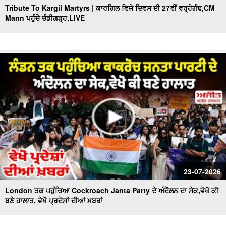
Tribute To Kargil Martyrs | ਕਾਰਗਿਲ ਵਿਜੇ ਦਿਵਸ ਦੀ 27ਵੀਂ ਵਰ੍ਹੇਗੰਢ,CM
Mann ਪਹੁੰਚੇ ਚੰਡੀਗੜ੍ਹ,LIVE
23-07-2026
London ਤਕ ਪਹੁੰਚਿਆ Cockroach Janta Party ਦੇ ਅੰਦੋਲਨ ਦਾ ਸੇਕ,ਵੇਖੋ ਕੀ
ਬਣੇ ਹਾਲਾਤ, ਵੇਖੋ ਪ੍ਰਦੇਸਾਂ ਦੀਆਂ ਖ਼ਬਰਾਂ