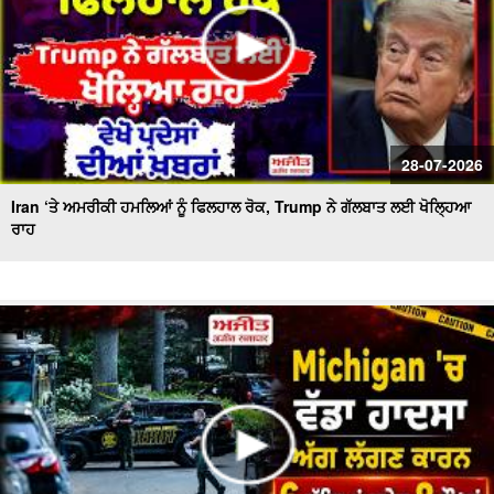
28-07-2026
Iran ‘ਤੇ ਅਮਰੀਕੀ ਹਮਲਿਆਂ ਨੂੰ ਫਿਲਹਾਲ ਰੋਕ, Trump ਨੇ ਗੱਲਬਾਤ ਲਈ ਖੋਲ੍ਹਿਆ
ਰਾਹ