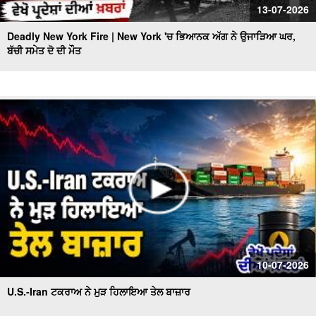
13-07-2026
Deadly New York Fire | New York 'ਚ ਭਿਆਨਕ ਅੱਗ ਨੇ ਉਜਾੜਿਆ ਘਰ,
ਬੱਚੀ ਸਮੇਤ ਦੋ ਦੀ ਮੌਤ
10-07-2026
U.S.-Iran ਟਕਰਾਅ ਨੇ ਮੁੜ ਹਿਲਾਇਆ ਤੇਲ ਬਾਜ਼ਾਰ