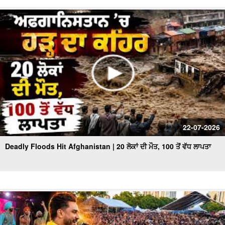
22-07-2026
Deadly Floods Hit Afghanistan | 20 ਲੋਕਾਂ ਦੀ ਮੌਤ, 100 ਤੋਂ ਵੱਧ ਲਾਪਤਾ