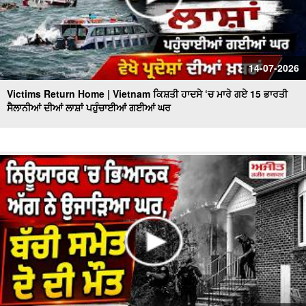
14-07-2026
Victims Return Home | Vietnam ਕਿਸ਼ਤੀ ਹਾਦਸੇ ‘ਚ ਮਾਰੇ ਗਏ 15 ਭਾਰਤੀ
ਸੈਲਾਨੀਆਂ ਦੀਆਂ ਲਾਸ਼ਾਂ ਪਹੁੰਚਾਈਆਂ ਗਈਆਂ ਘਰ