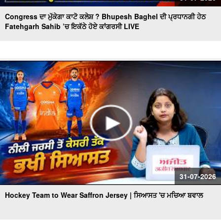
Congress ਦਾ ਮੁੱਕੇਗਾ ਕਾਟੋ ਕਲੇਸ਼ ? Bhupesh Baghel ਦੀ ਪ੍ਰਧਾਨਗੀ ਹੇਠ
Fatehgarh Sahib ’ਚ ਇਕੱਠੇ ਹੋਏ ਕਾਂਗਰਸੀ LIVE
31-07-2026
Hockey Team to Wear Saffron Jersey | ਸਿਆਸਤ 'ਚ ਮਚਿਆ ਬਵਾਲ