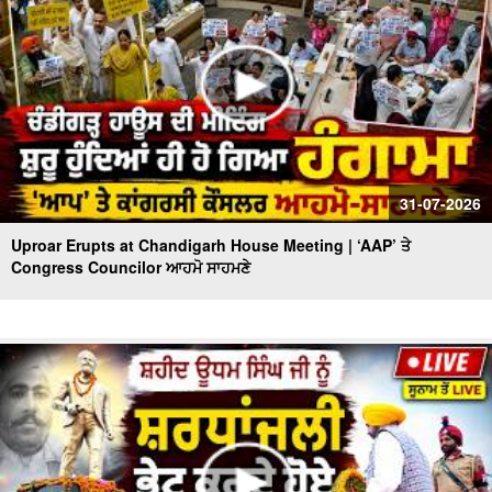
31-07-2026
Uproar Erupts at Chandigarh House Meeting | ‘AAP’ ਤੇ
Congress Councilor ਆਹਮੋ ਸਾਹਮਣੇ