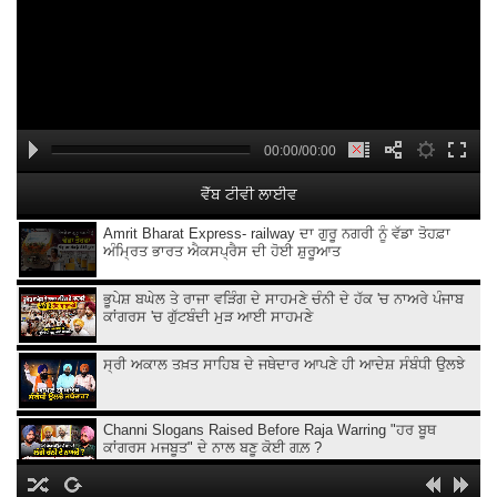
00:00/00:00
ਵੈੱਬ ਟੀਵੀ ਲਾਈਵ
Amrit Bharat Express- railway ਦਾ ਗੁਰੂ ਨਗਰੀ ਨੂੰ ਵੱਡਾ ਤੋਹਫ਼ਾ
ਅੰਮ੍ਰਿਤ ਭਾਰਤ ਐਕਸਪ੍ਰੈਸ ਦੀ ਹੋਈ ਸ਼ੁਰੂਆਤ
ਭੂਪੇਸ਼ ਬਘੇਲ ਤੇ ਰਾਜਾ ਵੜਿੰਗ ਦੇ ਸਾਹਮਣੇ ਚੰਨੀ ਦੇ ਹੱਕ 'ਚ ਨਾਅਰੇ ਪੰਜਾਬ
ਕਾਂਗਰਸ 'ਚ ਗੁੱਟਬੰਦੀ ਮੁੜ ਆਈ ਸਾਹਮਣੇ
ਸ੍ਰੀ ਅਕਾਲ ਤਖ਼ਤ ਸਾਹਿਬ ਦੇ ਜਥੇਦਾਰ ਆਪਣੇ ਹੀ ਆਦੇਸ਼ ਸੰਬੰਧੀ ਉਲਝੇ
Channi Slogans Raised Before Raja Warring "ਹਰ ਬੂਥ
ਕਾਂਗਰਸ ਮਜਬੂਤ" ਦੇ ਨਾਲ ਬਣੂ ਕੋਈ ਗਲ਼ ?
Batala ਗ੍ਰਨੇ.ਡ ਹਮਲੇ 'ਤੇ Sukhjinder Randhawa ਦਾ ਵੱਡਾ