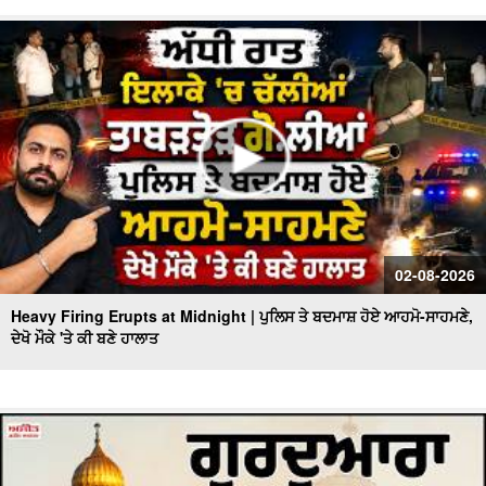
02-08-2026
Heavy Firing Erupts at Midnight | ਪੁਲਿਸ ਤੇ ਬਦਮਾਸ਼ ਹੋਏ ਆਹਮੋ-ਸਾਹਮਣੇ,
ਦੇਖੋ ਮੌਕੇ 'ਤੇ ਕੀ ਬਣੇ ਹਾਲਾਤ