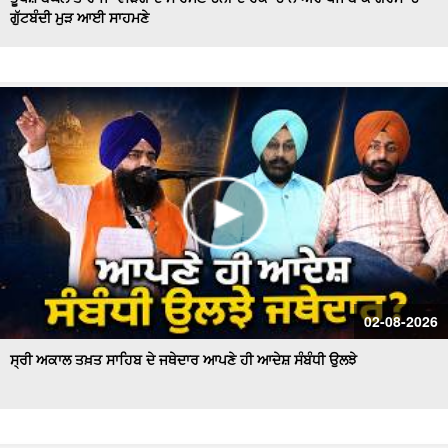
ਗੁੱਟਬੰਦੀ ਮੁੜ ਆਈ ਸਾਹਮਣੇ
Hockey Team to Wear Saffron Jersey | ਸਿਆਸਤ 'ਚ ਮਚਿਆ
ਬਵਾਲ
CM Mann LIVE | ਸੁਨਾਮ ਵਿਖੇ ਵਿਕਾਸ ਕਾਰਜਾਂ ਦਾ ਉਦਘਾਟਨ ਕਰਦੇ
ਸਮੇਂ
Uproar Erupts at Chandigarh House Meeting | ‘AAP’ ਤੇ
Congress Councilor ਆਹਮੋ ਸਾਹਮਣੇ
CM Bhagwant Mann Pays Tribute to Shaheed Udham
Singh, ਸੁਨਾਮ ਤੋਂ Live
SAD Delegation Meets Punjab Governor | Sukhbir Singh
Badal ਦੀ ਅਗਵਾਈ ਹੇਠ Akali Dal ਦਾ ਵਫ਼ਦ
ਖਾਲਸਾ ਮਾਰਚ ਦੌਰਾਨ LIVE ਹੋਏ ਜਥੇਦਾਰ Giani Kuldeep Singh
02-08-2026
Gadgaj
ਸ੍ਰੀ ਅਕਾਲ ਤਖ਼ਤ ਸਾਹਿਬ ਦੇ ਜਥੇਦਾਰ ਆਪਣੇ ਹੀ ਆਦੇਸ਼ ਸੰਬੰਧੀ ਉਲਝੇ
Pappu Yadav’s Unique Protest Outside Parliament |
Ayodhya ਰਾਮ ਮੰਦਰ ਚੋਰੀ ਮਾਮਲੇ
Day 10 of Monsoon Session, ਕਾਰਵਾਈ ਸ਼ੁਰੂ