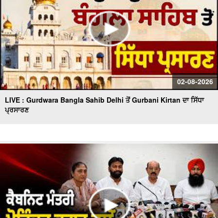
02-08-2026
LIVE : Gurdwara Bangla Sahib Delhi ਤੋਂ Gurbani Kirtan ਦਾ ਸਿੱਧਾ
ਪ੍ਰਸਾਰਣ