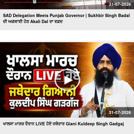
31-07-2026
SAD Delegation Meets Punjab Governor | Sukhbir Singh Badal
ਦੀ ਅਗਵਾਈ ਹੇਠ Akali Dal ਦਾ ਵਫ਼ਦ
31-07-2026
ਖਾਲਸਾ ਮਾਰਚ ਦੌਰਾਨ LIVE ਹੋਏ ਜਥੇਦਾਰ Giani Kuldeep Singh Gadgaj