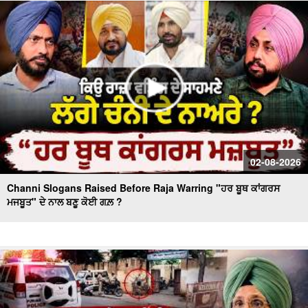
Massive Blast in Coal Mine | 32 ਮਜ਼ਦੂਰਾਂ ਦੀ ਮੌ.ਤ
02-08-2026
Channi Slogans Raised Before Raja Warring "ਹਰ ਬੂਥ ਕਾਂਗਰਸ
ਮਜਬੂਤ" ਦੇ ਨਾਲ ਬਣੂ ਕੋਈ ਗਲ਼ ?