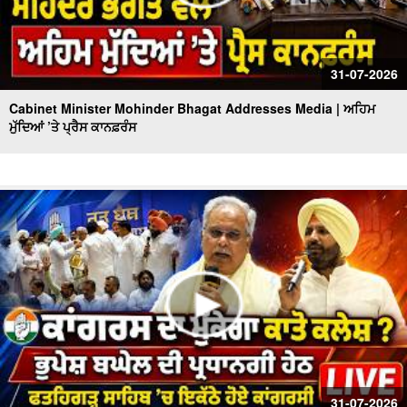
31-07-2026
Cabinet Minister Mohinder Bhagat Addresses Media | ਅਹਿਮ
ਮੁੱਦਿਆਂ ’ਤੇ ਪ੍ਰੈਸ ਕਾਨਫ਼ਰੰਸ
31-07-2026