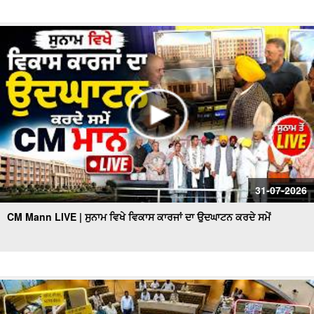
31-07-2026
CM Mann LIVE | ਸੁਨਾਮ ਵਿਖੇ ਵਿਕਾਸ ਕਾਰਜਾਂ ਦਾ ਉਦਘਾਟਨ ਕਰਦੇ ਸਮੇਂ