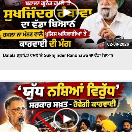
02-08-2026
Batala ਗ੍ਰਨੇ.ਡ ਹਮਲੇ 'ਤੇ Sukhjinder Randhawa ਦਾ ਵੱਡਾ ਬਿਆਨ