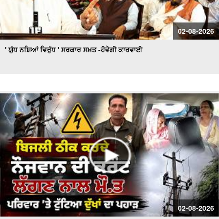
02-08-2026
' ਯੁੱਧ ਨਸ਼ਿਆਂ ਵਿਰੁੱਧ ' ਸਰਕਾਰ ਸਖ਼ਤ -ਹੋਵੇਗੀ ਕਾਰਵਾਈ
02-08-2026