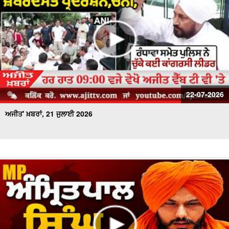
22-07-2026
ਅਜੀਤ' ਖ਼ਬਰਾਂ, 21 ਜੁਲਾਈ 2026