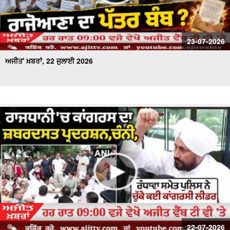
23-07-2026
ਅਜੀਤ' ਖ਼ਬਰਾਂ, 22 ਜੁਲਾਈ 2026
22-07-2026