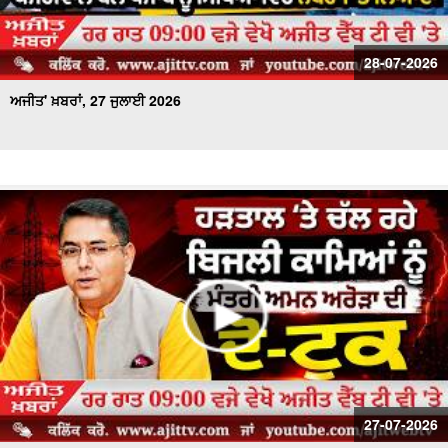
28-07-2026
ਅਜੀਤ' ਖ਼ਬਰਾਂ, 27 ਜੁਲਾਈ 2026
27-07-2026