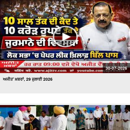
30-07-2026
ਅਜੀਤ' ਖ਼ਬਰਾਂ, 29 ਜੁਲਾਈ 2026