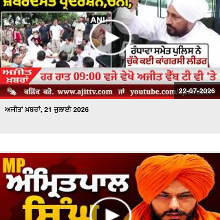
22-07-2026
ਅਜੀਤ' ਖ਼ਬਰਾਂ, 21 ਜੁਲਾਈ 2026