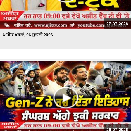
27-07-2026
ਅਜੀਤ' ਖ਼ਬਰਾਂ, 26 ਜੁਲਾਈ 2026
26-07-2026