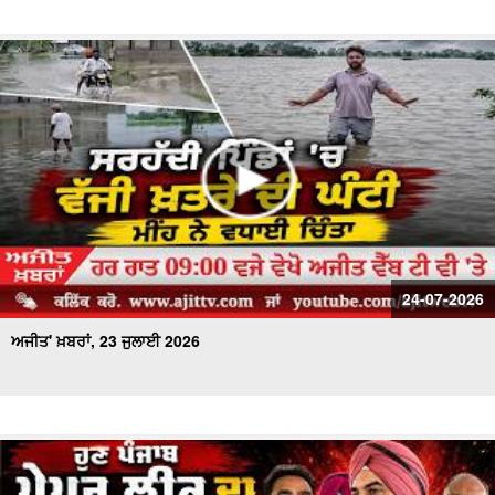
24-07-2026
ਅਜੀਤ' ਖ਼ਬਰਾਂ, 23 ਜੁਲਾਈ 2026