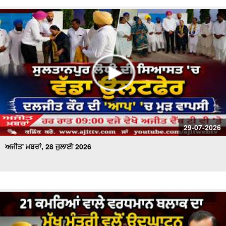
29-07-2026
ਅਜੀਤ' ਖ਼ਬਰਾਂ, 28 ਜੁਲਾਈ 2026