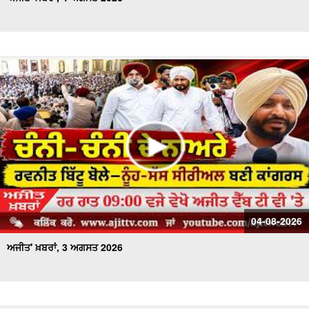
04-08-2026
ਅਜੀਤ' ਖ਼ਬਰਾਂ, 3 ਅਗਸਤ 2026