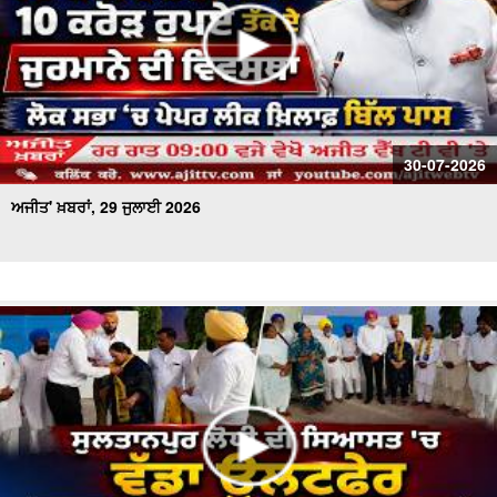
30-07-2026
ਅਜੀਤ' ਖ਼ਬਰਾਂ, 29 ਜੁਲਾਈ 2026