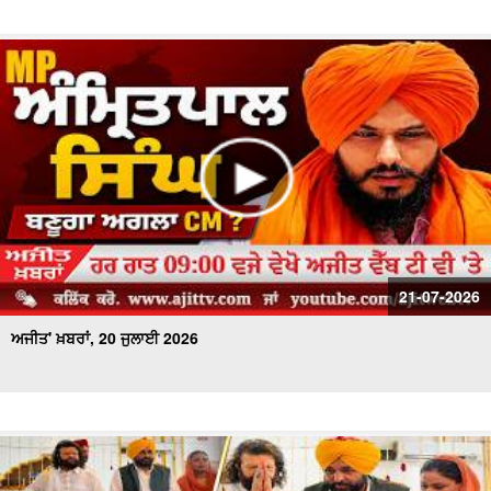
21-07-2026
ਅਜੀਤ' ਖ਼ਬਰਾਂ, 20 ਜੁਲਾਈ 2026