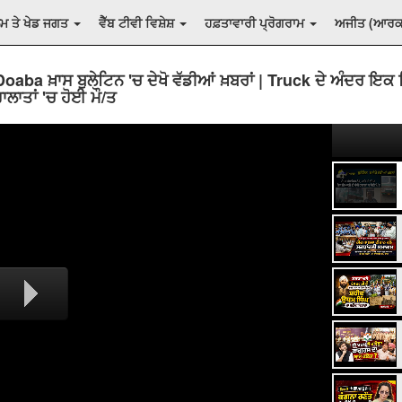
ਲਮ ਤੇ ਖੇਡ ਜਗਤ
ਵੈੱਬ ਟੀਵੀ ਵਿਸ਼ੇਸ਼
ਹਫ਼ਤਾਵਾਰੀ ਪ੍ਰੋਗਰਾਮ
ਅਜੀਤ (ਆਰ
oaba ਖ਼ਾਸ ਬੁਲੇਟਿਨ 'ਚ ਦੇਖੋ ਵੱਡੀਆਂ ਖ਼ਬਰਾਂ | Truck ਦੇ ਅੰਦਰ ਇਕ
ਹਾਲਾਤਾਂ 'ਚ ਹੋਈ ਮੌ/ਤ