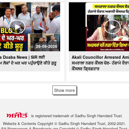
26-06-2026
a Doaba News | SIR ਲਈ
Akali Councillor Arrested Am
ਲੋਕਾਂ ਦੇ ਘਰ ਘਰ ਪਹੁੰਚਾਉਣੇ ਕੀਤੇ ਸ਼ੁਰੂ
ਸਮਰਾਲਾ ਨਗਰ ਕੌਂਸਲ ਚੋਣ- ਹੰਗਾਮੇ ਦੌ
ਕੌਂਸਲਰ ਗ੍ਰਿਫ਼ਤਾਰ
Show more
is registered trademark of Sadhu Singh Hamdard Trust.
Website & Contents Copyright © Sadhu Singh Hamdard Trust, 2002-2021.
Ajit Newspapers & Broadcasts are Copyright © Sadhu Singh Hamdard Trust.