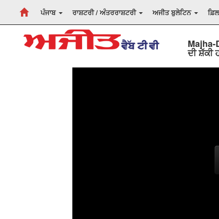
ਪੰਜਾਬ
ਰਾਸ਼ਟਰੀ / ਅੰਤਰਰਾਸ਼ਟਰੀ
ਅਜੀਤ ਬੁਲੇਟਿਨ
ਫ਼ਿ
Majha-D
ਦੀ ਸ਼ੱਕੀ 