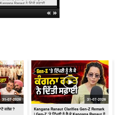
Kangana Ranaut ਨੇ ਦਿੱਤੀ ਸਫ਼ਾਈ
AAP MPs Stage Protest | ਸੰਸਦ ਦੇ
ਮਕਰ ਦੁਆਰ ਦੇ ਬਾਹਰ ਕੀਤੀ ਨਾਅਰੇਬਾਜ਼ੀ
LIVE
Major operation by CIA staff; 3
smugglers arrested with 508 grams of
heroin.ਸਮੇਤ 3 ਤਸਕਰ ਕਾਬੂ
ਆਬਕਾਰੀ ਵਿਭਾਗ ਤੇ ਪੁਲਿਸ ਨੂੰ ਮਿਲੀ ਸਫਲਤਾ,
ਨਾਜਾਇਜ਼ ਦੇਸੀ ਸ਼ਰਾਬ ਅਤੇ ਕਾਰ ਸਮੇਤ 2 ਕਾਬੂ
ਭਾਈ ਜਸਵੰਤ ਸਿੰਘ ਖਾਲੜਾ ਦੀ ਤਸਵੀਰ ਤੇ
ਅਰਦਾਸ ਸਮਾਗਮ ਸੰਬੰਧੀ SGPC ਸਕੱਤਰ
ਬਲਵਿੰਦਰ ਸਿੰਘ ਕਾਹਲਵਾਂ ਵਲੋਂ ਜਾਣਕਾਰੀ
IMBA ਪ੍ਰੋਗਰਾਮ ਵਿਚ ਪਹੁੰਚਣ ਵਾਲੇ 80
ਵਿਦਿਆਰਥੀਆਂ ਚੋਂ ਇਕ ਹੈ ਗੁਰਦਾਸਪੁਰ ਦਾ
ਰਿਤਿਸ਼ ਮਹਾਜਨ
ਦਲ ਖ਼ਾਲਸਾ ਦੇ ਬਾਨੀ ਭਾਈ ਗਜਿੰਦਰ ਸਿੰਘ ਦੀ
ਦੂਜੀ ਬਰਸੀ ਮੌਕੇ ਪੰਥਕ ਸ਼ਰਧਾਂਜਲੀ ਸਮਾਗਮ
31-07-2026
31-07-2026
ਅੰਮ੍ਰਿਤਸਰ ਏਅਰਪੋਰਟ 'ਤੇ ਜੋੜ ਮੇਲੇ ਦੀਆਂ
ਰੌਣਕਾਂ, ਦੇਸ਼-ਵਿਦੇਸ਼ ਤੋਂ ਸੰਗਤਾਂ ਨੇ ਭਰੀ ਹਾਜ਼ਰੀ
ਟੋ ਕਲੇਸ਼ ?
Kangana Ranaut Clarifies Gen-Z Remark
| Gen-Z ’ਤੇ ਟਿੱਪਣੀ ਨੂੰ ਲੈ ਕੇ Kangana Ranaut ਨੇ