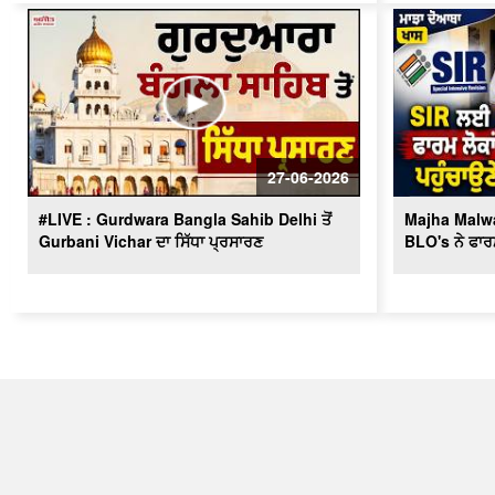
27-06-2026
#LIVE : Gurdwara Bangla Sahib Delhi ਤੋਂ
Majha Malw
Gurbani Vichar ਦਾ ਸਿੱਧਾ ਪ੍ਰਸਾਰਣ
BLO's ਨੇ ਫਾਰਮ 