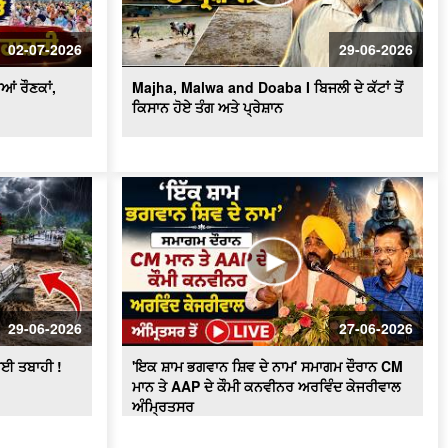
ਦੌਰਾਨ ਅਕਾਲੀ ਕੌਂਸਲਰ ਗ੍ਰਿਫ਼ਤਾਰ
Women’s Wing Gets New Leadership
in Akali Dal Waris Punjab: 'Harpreet
02-07-2026
29-06-2026
Kaur ਬਣੇ ਪ੍ਰਧਾਨ
ਆਂ ਰੌਣਕਾਂ,
Majha, Malwa and Doaba I ਬਿਜਲੀ ਦੇ ਕੱਟਾਂ ਤੋਂ
ਕਿਸਾਨ ਹੋਏ ਤੰਗ ਅਤੇ ਪ੍ਰੇਸ਼ਾਨ
29-06-2026
27-06-2026
ਾਈ ਤਬਾਹੀ !
'ਇਕ ਸ਼ਾਮ ਭਗਵਾਨ ਸ਼ਿਵ ਦੇ ਨਾਮ' ਸਮਾਗਮ ਦੌਰਾਨ CM
ਮਾਨ ਤੇ AAP ਦੇ ਕੌਮੀ ਕਨਵੀਨਰ ਅਰਵਿੰਦ ਕੇਜਰੀਵਾਲ
ਅੰਮ੍ਰਿਤਸਰ