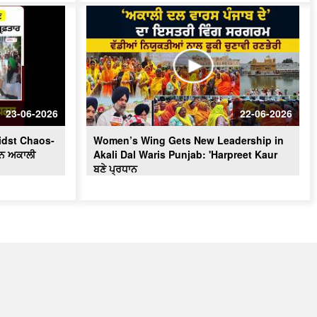
23-06-2026
22-06-2026
idst Chaos-
Women’s Wing Gets New Leadership in
ਰਾਨ ਅਕਾਲੀ
Akali Dal Waris Punjab: 'Harpreet Kaur
ਬਣੇ ਪ੍ਰਧਾਨ