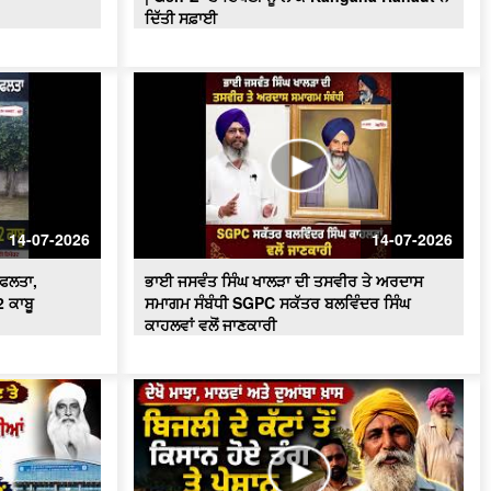
Majha, Malwa and Doaba I ਬਿਜਲੀ ਦੇ
ਦਿੱਤੀ ਸਫ਼ਾਈ
ਕੱਟਾਂ ਤੋਂ ਕਿਸਾਨ ਹੋਏ ਤੰਗ ਅਤੇ ਪ੍ਰੇਸ਼ਾਨ
Bikram Majithia Reaches During
MLAs’ Appearance, ਦੱਸਿਆ ਸੈਸ਼ਨ ਦੌਰਾਨ
ਕਿਉਂ ਗ਼ੈਰ ਹਾਜ਼ਰ ਸਨ Ganieve Kaur
LIVE : Gurdwara Bangla Sahib Delhi
ਤੋਂ Gurbani Kirtan ਦਾ ਸਿੱਧਾ ਪ੍ਰਸਾਰਣ
|DSGMC
Sikkim Floods | ਭਾਰੀ ਮੀਂਹ ਨੇ ਮਚਾਈ
ਤਬਾਹੀ ! ਦੇਖਦੇ ਹੀ ਦੇਖਦੇ ਪਾਣੀ 'ਚ ਰੁੜਿਆ ਪੁਲ
14-07-2026
14-07-2026
'ਇਕ ਸ਼ਾਮ ਭਗਵਾਨ ਸ਼ਿਵ ਦੇ ਨਾਮ' ਸਮਾਗਮ
ਸਫਲਤਾ,
ਭਾਈ ਜਸਵੰਤ ਸਿੰਘ ਖਾਲੜਾ ਦੀ ਤਸਵੀਰ ਤੇ ਅਰਦਾਸ
ਦੌਰਾਨ CM ਮਾਨ ਤੇ AAP ਦੇ ਕੌਮੀ ਕਨਵੀਨਰ
ਅਰਵਿੰਦ ਕੇਜਰੀਵਾਲ ਅੰਮ੍ਰਿਤਸਰ
 ਕਾਬੂ
ਸਮਾਗਮ ਸੰਬੰਧੀ SGPC ਸਕੱਤਰ ਬਲਵਿੰਦਰ ਸਿੰਘ
ਕਾਹਲਵਾਂ ਵਲੋਂ ਜਾਣਕਾਰੀ
#LIVE : Gurdwara Bangla Sahib Delhi
ਤੋਂ Gurbani Vichar ਦਾ ਸਿੱਧਾ ਪ੍ਰਸਾਰਣ
Majha Malwa Doaba News | SIR ਲਈ
BLO's ਨੇ ਫਾਰਮ ਲੋਕਾਂ ਦੇ ਘਰ ਘਰ ਪਹੁੰਚਾਉਣੇ
ਕੀਤੇ ਸ਼ੁਰੂ
Akali Councillor Arrested Amidst
Chaos- ਸਮਰਾਲਾ ਨਗਰ ਕੌਂਸਲ ਚੋਣ- ਹੰਗਾਮੇ