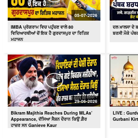
05-07-2026
IMBA ਪ੍ਰੋਗਰਾਮ ਵਿਚ ਪਹੁੰਚਣ ਵਾਲੇ 80
ਦਲ ਖ਼ਾਲਸਾ ਦੇ ਬ
ਵਿਦਿਆਰਥੀਆਂ ਚੋਂ ਇਕ ਹੈ ਗੁਰਦਾਸਪੁਰ ਦਾ ਰਿਤਿਸ਼
ਬਰਸੀ ਮੌਕੇ ਪੰ
ਮਹਾਜਨ
29-06-2026
Bikram Majithia Reaches During MLAs’
LIVE : Gurdw
Appearance, ਦੱਸਿਆ ਸੈਸ਼ਨ ਦੌਰਾਨ ਕਿਉਂ ਗ਼ੈਰ
Gurbani Kir
ਹਾਜ਼ਰ ਸਨ Ganieve Kaur