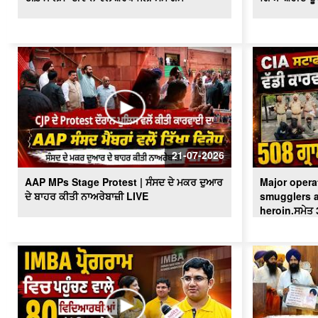
21-07-2026
AAP MPs Stage Protest | ਸੰਸਦ ਦੇ ਮਕਰ ਦੁਆਰ
Major operat
ਦੇ ਬਾਹਰ ਕੀਤੀ ਨਾਅਰੇਬਾਜ਼ੀ LIVE
smugglers a
heroin.ਸਮੇਤ 