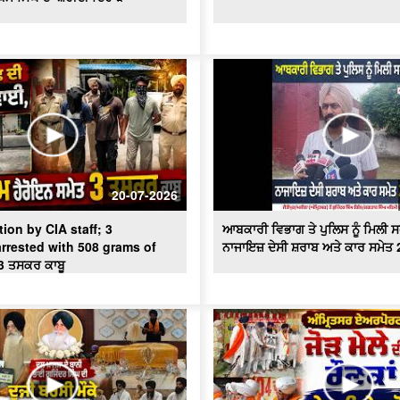
20-07-2026
ion by CIA staff; 3
ਆਬਕਾਰੀ ਵਿਭਾਗ ਤੇ ਪੁਲਿਸ ਨੂੰ ਮਿਲੀ 
rrested with 508 grams of
ਨਾਜਾਇਜ਼ ਦੇਸੀ ਸ਼ਰਾਬ ਅਤੇ ਕਾਰ ਸਮੇਤ 2
3 ਤਸਕਰ ਕਾਬੂ