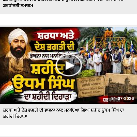
ਸ਼ਰਧਾਂਜਲੀ ਸਮਾਗਮ
Majha, Malwa and Doaba I ਬਿਜਲੀ ਦੇ ਕੱਟਾਂ ਤੋਂ ਕਿਸਾਨ ਹੋਏ ਤੰਗ
ਅਤੇ ਪ੍ਰੇਸ਼ਾਨ
Bikram Majithia Reaches During MLAs’ Appearance,
ਦੱਸਿਆ ਸੈਸ਼ਨ ਦੌਰਾਨ ਕਿਉਂ ਗ਼ੈਰ ਹਾਜ਼ਰ ਸਨ Ganieve Kaur
LIVE : Gurdwara Bangla Sahib Delhi ਤੋਂ Gurbani Kirtan ਦਾ
ਸਿੱਧਾ ਪ੍ਰਸਾਰਣ |DSGMC
Sikkim Floods | ਭਾਰੀ ਮੀਂਹ ਨੇ ਮਚਾਈ ਤਬਾਹੀ ! ਦੇਖਦੇ ਹੀ ਦੇਖਦੇ
ਪਾਣੀ 'ਚ ਰੁੜਿਆ ਪੁਲ
'ਇਕ ਸ਼ਾਮ ਭਗਵਾਨ ਸ਼ਿਵ ਦੇ ਨਾਮ' ਸਮਾਗਮ ਦੌਰਾਨ CM ਮਾਨ ਤੇ AAP
ਦੇ ਕੌਮੀ ਕਨਵੀਨਰ ਅਰਵਿੰਦ ਕੇਜਰੀਵਾਲ ਅੰਮ੍ਰਿਤਸਰ
#LIVE : Gurdwara Bangla Sahib Delhi ਤੋਂ Gurbani Vichar
31-07-2026
ਦਾ ਸਿੱਧਾ ਪ੍ਰਸਾਰਣ
ਸ਼ਰਧਾ ਅਤੇ ਦੇਸ਼ ਭਗਤੀ ਦੀ ਭਾਵਨਾ ਨਾਲ ਮਨਾਇਆ ਗਿਆ ਸ਼ਹੀਦ ਊਧਮ ਸਿੰਘ ਦਾ
ਸ਼ਹੀਦੀ ਦਿਹਾੜਾ
Majha Malwa Doaba News | SIR ਲਈ BLO's ਨੇ ਫਾਰਮ ਲੋਕਾਂ
ਦੇ ਘਰ ਘਰ ਪਹੁੰਚਾਉਣੇ ਕੀਤੇ ਸ਼ੁਰੂ
Akali Councillor Arrested Amidst Chaos- ਸਮਰਾਲਾ ਨਗਰ