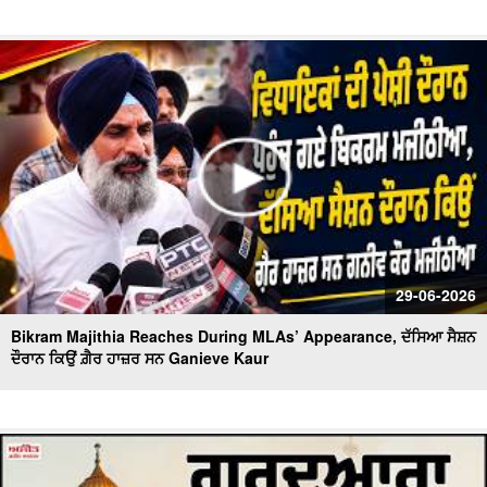
29-06-2026
Bikram Majithia Reaches During MLAs’ Appearance, ਦੱਸਿਆ ਸੈਸ਼ਨ
ਦੌਰਾਨ ਕਿਉਂ ਗ਼ੈਰ ਹਾਜ਼ਰ ਸਨ Ganieve Kaur