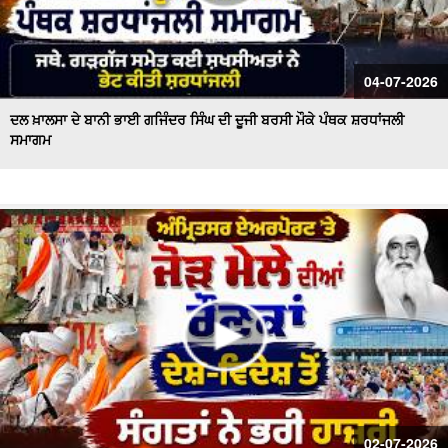
04-07-2026
ਦਲ ਖ਼ਾਲਸਾ ਦੇ ਬਾਨੀ ਭਾਈ ਗਜਿੰਦਰ ਸਿੰਘ ਦੀ ਦੂਜੀ ਬਰਸੀ ਮੌਕੇ ਪੰਥਕ ਸ਼ਰਧਾਂਜਲੀ
ਸਮਾਗਮ
02-07-2026