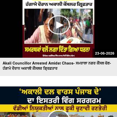
23-06-2026
Akali Councillor Arrested Amidst Chaos- ਸਮਰਾਲਾ ਨਗਰ ਕੌਂਸਲ ਚੋਣ-
ਹੰਗਾਮੇ ਦੌਰਾਨ ਅਕਾਲੀ ਕੌਂਸਲਰ ਗ੍ਰਿਫ਼ਤਾਰ