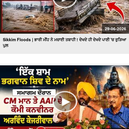
29-06-2026
Sikkim Floods | ਭਾਰੀ ਮੀਂਹ ਨੇ ਮਚਾਈ ਤਬਾਹੀ ! ਦੇਖਦੇ ਹੀ ਦੇਖਦੇ ਪਾਣੀ 'ਚ ਰੁੜਿਆ
ਪੁਲ