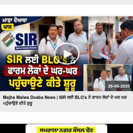
26-06-2026
Majha Malwa Doaba News | SIR ਲਈ BLO's ਨੇ ਫਾਰਮ ਲੋਕਾਂ ਦੇ ਘਰ ਘਰ
ਪਹੁੰਚਾਉਣੇ ਕੀਤੇ ਸ਼ੁਰੂ