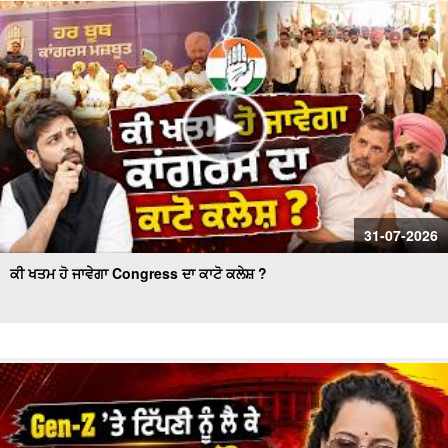
ਕੌਂਸਲ ਚੋਣ- ਹੰਗਾਮੇ ਦੌਰਾਨ ਅਕਾਲੀ ਕੌਂਸਲਰ ਗ੍ਰਿਫ਼ਤਾਰ
Women’s Wing Gets New Leadership in Akali Dal Waris
Punjab: 'Harpreet Kaur ਬਣੇ ਪ੍ਰਧਾਨ
31-07-2026
ਕੀ ਖਤਮ ਹੋ ਜਾਵੇਗਾ Congress ਦਾ ਕਾਟੋ ਕਲੇਸ਼ ?