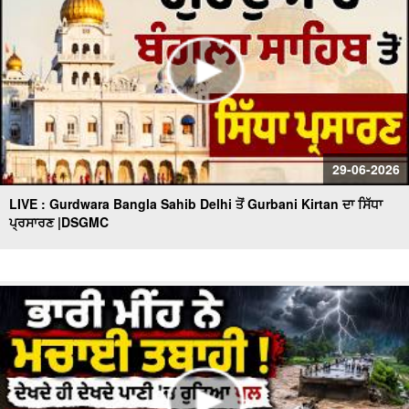
29-06-2026
LIVE : Gurdwara Bangla Sahib Delhi ਤੋਂ Gurbani Kirtan ਦਾ ਸਿੱਧਾ
ਪ੍ਰਸਾਰਣ |DSGMC