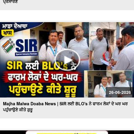
ਪ੍ਰਸਾਰਣ
26-06-2026
Majha Malwa Doaba News | SIR ਲਈ BLO's ਨੇ ਫਾਰਮ ਲੋਕਾਂ ਦੇ ਘਰ ਘਰ
ਪਹੁੰਚਾਉਣੇ ਕੀਤੇ ਸ਼ੁਰੂ