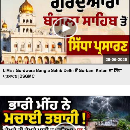
29-06-2026
LIVE : Gurdwara Bangla Sahib Delhi ਤੋਂ Gurbani Kirtan ਦਾ ਸਿੱਧਾ
ਪ੍ਰਸਾਰਣ |DSGMC