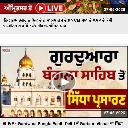
27-06-2026
'ਇਕ ਸ਼ਾਮ ਭਗਵਾਨ ਸ਼ਿਵ ਦੇ ਨਾਮ' ਸਮਾਗਮ ਦੌਰਾਨ CM ਮਾਨ ਤੇ AAP ਦੇ ਕੌਮੀ
ਕਨਵੀਨਰ ਅਰਵਿੰਦ ਕੇਜਰੀਵਾਲ ਅੰਮ੍ਰਿਤਸਰ
27-06-2026
#LIVE : Gurdwara Bangla Sahib Delhi ਤੋਂ Gurbani Vichar ਦਾ ਸਿੱਧਾ