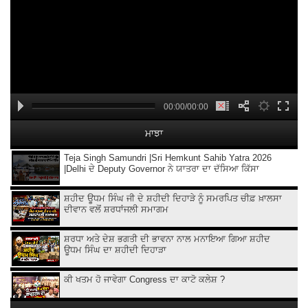
00:00/00:00
ਮਾਝਾ
Teja Singh Samundri |Sri Hemkunt Sahib Yatra 2026
|Delhi ਦੇ Deputy Governor ਨੇ ਯਾਤਰਾ ਦਾ ਦੱਸਿਆ ਕਿੱਸਾ
ਸ਼ਹੀਦ ਊਧਮ ਸਿੰਘ ਜੀ ਦੇ ਸ਼ਹੀਦੀ ਦਿਹਾੜੇ ਨੂੰ ਸਮਰਪਿਤ ਚੀਫ਼ ਖ਼ਾਲਸਾ
ਦੀਵਾਨ ਵਲੋਂ ਸ਼ਰਧਾਂਜਲੀ ਸਮਾਗਮ
ਸ਼ਰਧਾ ਅਤੇ ਦੇਸ਼ ਭਗਤੀ ਦੀ ਭਾਵਨਾ ਨਾਲ ਮਨਾਇਆ ਗਿਆ ਸ਼ਹੀਦ
ਊਧਮ ਸਿੰਘ ਦਾ ਸ਼ਹੀਦੀ ਦਿਹਾੜਾ
ਕੀ ਖਤਮ ਹੋ ਜਾਵੇਗਾ Congress ਦਾ ਕਾਟੋ ਕਲੇਸ਼ ?