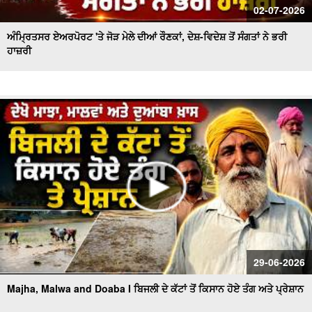
02-07-2026
ਅੰਮ੍ਰਿਤਸਰ ਏਅਰਪੋਰਟ 'ਤੇ ਜੋੜ ਮੇਲੇ ਦੀਆਂ ਰੌਣਕਾਂ, ਦੇਸ਼-ਵਿਦੇਸ਼ ਤੋਂ ਸੰਗਤਾਂ ਨੇ ਭਰੀ
ਹਾਜ਼ਰੀ
29-06-2026
Majha, Malwa and Doaba I ਬਿਜਲੀ ਦੇ ਕੱਟਾਂ ਤੋਂ ਕਿਸਾਨ ਹੋਏ ਤੰਗ ਅਤੇ ਪ੍ਰੇਸ਼ਾਨ