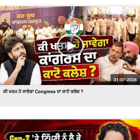
Akali Councillor Arrested Amidst Chaos- ਸਮਰਾਲਾ ਨਗਰ
ਕੌਂਸਲ ਚੋਣ- ਹੰਗਾਮੇ ਦੌਰਾਨ ਅਕਾਲੀ ਕੌਂਸਲਰ ਗ੍ਰਿਫ਼ਤਾਰ
Women’s Wing Gets New Leadership in Akali Dal Waris
Punjab: 'Harpreet Kaur ਬਣੇ ਪ੍ਰਧਾਨ
31-07-2026
ਕੀ ਖਤਮ ਹੋ ਜਾਵੇਗਾ Congress ਦਾ ਕਾਟੋ ਕਲੇਸ਼ ?