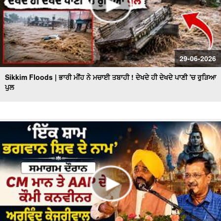
29-06-2026
Sikkim Floods | ਭਾਰੀ ਮੀਂਹ ਨੇ ਮਚਾਈ ਤਬਾਹੀ ! ਦੇਖਦੇ ਹੀ ਦੇਖਦੇ ਪਾਣੀ 'ਚ ਰੁੜਿਆ
ਪੁਲ