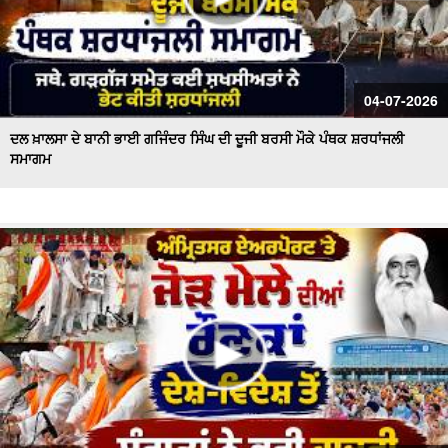
04-07-2026
ਦਲ ਖ਼ਾਲਸਾ ਦੇ ਬਾਨੀ ਭਾਈ ਗਜਿੰਦਰ ਸਿੰਘ ਦੀ ਦੂਜੀ ਬਰਸੀ ਮੌਕੇ ਪੰਥਕ ਸ਼ਰਧਾਂਜਲੀ
ਸਮਾਗਮ