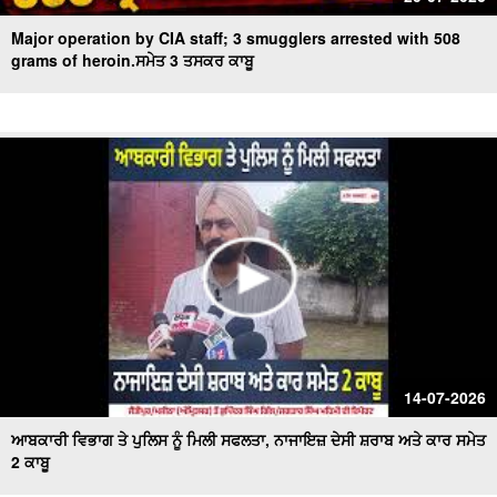
Major operation by CIA staff; 3 smugglers arrested with 508
grams of heroin.ਸਮੇਤ 3 ਤਸਕਰ ਕਾਬੂ
14-07-2026
ਆਬਕਾਰੀ ਵਿਭਾਗ ਤੇ ਪੁਲਿਸ ਨੂੰ ਮਿਲੀ ਸਫਲਤਾ, ਨਾਜਾਇਜ਼ ਦੇਸੀ ਸ਼ਰਾਬ ਅਤੇ ਕਾਰ ਸਮੇਤ
2 ਕਾਬੂ