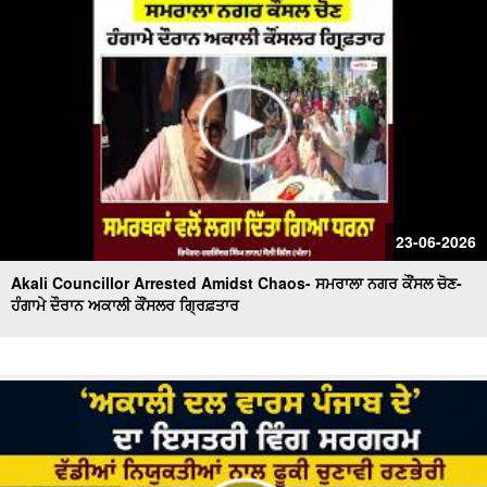
23-06-2026
Akali Councillor Arrested Amidst Chaos- ਸਮਰਾਲਾ ਨਗਰ ਕੌਂਸਲ ਚੋਣ-
ਹੰਗਾਮੇ ਦੌਰਾਨ ਅਕਾਲੀ ਕੌਂਸਲਰ ਗ੍ਰਿਫ਼ਤਾਰ