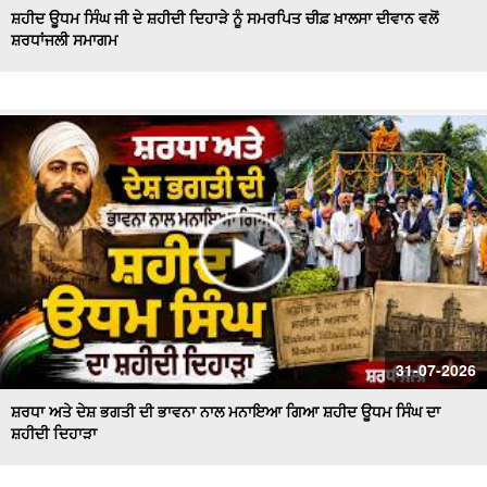
ਸ਼ਹੀਦ ਊਧਮ ਸਿੰਘ ਜੀ ਦੇ ਸ਼ਹੀਦੀ ਦਿਹਾੜੇ ਨੂੰ ਸਮਰਪਿਤ ਚੀਫ਼ ਖ਼ਾਲਸਾ ਦੀਵਾਨ ਵਲੋਂ
ਸ਼ਰਧਾਂਜਲੀ ਸਮਾਗਮ
Majha, Malwa and Doaba I ਬਿਜਲੀ ਦੇ ਕੱਟਾਂ ਤੋਂ ਕਿਸਾਨ ਹੋਏ ਤੰਗ
ਅਤੇ ਪ੍ਰੇਸ਼ਾਨ
Bikram Majithia Reaches During MLAs’ Appearance,
ਦੱਸਿਆ ਸੈਸ਼ਨ ਦੌਰਾਨ ਕਿਉਂ ਗ਼ੈਰ ਹਾਜ਼ਰ ਸਨ Ganieve Kaur
LIVE : Gurdwara Bangla Sahib Delhi ਤੋਂ Gurbani Kirtan ਦਾ
ਸਿੱਧਾ ਪ੍ਰਸਾਰਣ |DSGMC
Sikkim Floods | ਭਾਰੀ ਮੀਂਹ ਨੇ ਮਚਾਈ ਤਬਾਹੀ ! ਦੇਖਦੇ ਹੀ ਦੇਖਦੇ
ਪਾਣੀ 'ਚ ਰੁੜਿਆ ਪੁਲ
'ਇਕ ਸ਼ਾਮ ਭਗਵਾਨ ਸ਼ਿਵ ਦੇ ਨਾਮ' ਸਮਾਗਮ ਦੌਰਾਨ CM ਮਾਨ ਤੇ AAP
ਦੇ ਕੌਮੀ ਕਨਵੀਨਰ ਅਰਵਿੰਦ ਕੇਜਰੀਵਾਲ ਅੰਮ੍ਰਿਤਸਰ
#LIVE : Gurdwara Bangla Sahib Delhi ਤੋਂ Gurbani Vichar
31-07-2026
ਦਾ ਸਿੱਧਾ ਪ੍ਰਸਾਰਣ
ਸ਼ਰਧਾ ਅਤੇ ਦੇਸ਼ ਭਗਤੀ ਦੀ ਭਾਵਨਾ ਨਾਲ ਮਨਾਇਆ ਗਿਆ ਸ਼ਹੀਦ ਊਧਮ ਸਿੰਘ ਦਾ
ਸ਼ਹੀਦੀ ਦਿਹਾੜਾ
Majha Malwa Doaba News | SIR ਲਈ BLO's ਨੇ ਫਾਰਮ ਲੋਕਾਂ
ਦੇ ਘਰ ਘਰ ਪਹੁੰਚਾਉਣੇ ਕੀਤੇ ਸ਼ੁਰੂ