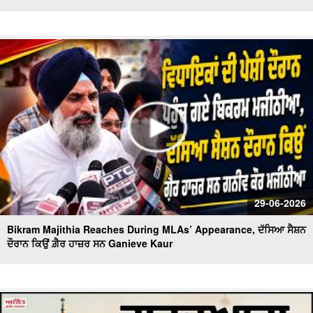
29-06-2026
Bikram Majithia Reaches During MLAs’ Appearance, ਦੱਸਿਆ ਸੈਸ਼ਨ
ਦੌਰਾਨ ਕਿਉਂ ਗ਼ੈਰ ਹਾਜ਼ਰ ਸਨ Ganieve Kaur