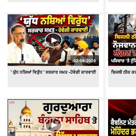
02-08-2026
' ਯੁੱਧ ਨਸ਼ਿਆਂ ਵਿਰੁੱਧ ' ਸਰਕਾਰ ਸਖ਼ਤ -ਹੋਵੇਗੀ ਕਾਰਵਾਈ
ਬਿਜਲੀ ਠੀਕ ਕਰ