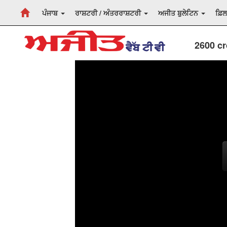
ਪੰਜਾਬ
ਰਾਸ਼ਟਰੀ / ਅੰਤਰਰਾਸ਼ਟਰੀ
ਅਜੀਤ ਬੁਲੇਟਿਨ
ਫ਼ਿ
2600 cr