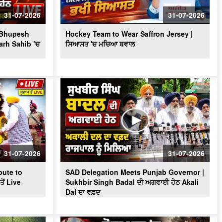
Massive Blast in Coal Mine | 32
ਮਜ਼ਦੂਰਾਂ ਦੀ ਮੌ.ਤ
31-07-2026
31-07-2026
? Bhupesh
Hockey Team to Wear Saffron Jersey |
arh Sahib ’ਚ
ਸਿਆਸਤ 'ਚ ਮਚਿਆ ਬਵਾਲ
31-07-2026
31-07-2026
ute to
SAD Delegation Meets Punjab Governor |
ੋਂ Live
Sukhbir Singh Badal ਦੀ ਅਗਵਾਈ ਹੇਠ Akali
Dal ਦਾ ਵਫ਼ਦ