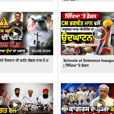
02-08-2026
ਦੇ ਨੌਜਵਾਨ ਦੀ ਕਰੰਟ ਲੱਗਣ ਨਾਲ ਮੌ.ਤ
Schools of Eminence Inaugu
| ਸਿੱਖਿਆ 'ਤੇ ਫ਼ੋਕਸ