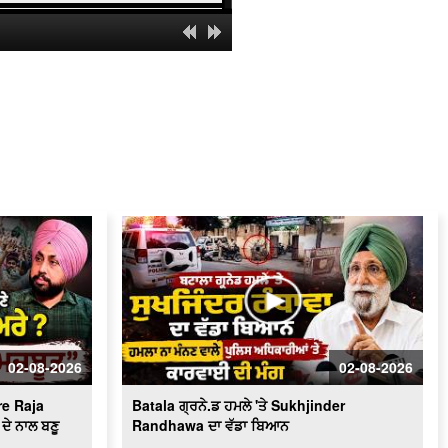
' ਯੁੱਧ ਨਸ਼ਿਆਂ ਵਿਰੁੱਧ ' ਸਰਕਾਰ ਸਖ਼ਤ -ਹੋਵੇਗੀ
ਕਾਰਵਾਈ
ਬਿਜਲੀ ਠੀਕ ਕਰਦੇ ਨੌਜਵਾਨ ਦੀ ਕਰੰਟ ਲੱਗਣ
ਨਾਲ ਮੌ.ਤ
Schools of Eminence Inaugurated by
CM | ਸਿੱਖਿਆ 'ਤੇ ਫ਼ੋਕਸ
Heavy Firing Erupts at Midnight |
ਪੁਲਿਸ ਤੇ ਬਦਮਾਸ਼ ਹੋਏ ਆਹਮੋ-ਸਾਹਮਣੇ, ਦੇਖੋ
ਮੌਕੇ 'ਤੇ ਕੀ ਬਣੇ ਹਾਲਾਤ
LIVE : Gurdwara Bangla Sahib Delhi
ਤੋਂ Gurbani Kirtan ਦਾ ਸਿੱਧਾ ਪ੍ਰਸਾਰਣ
Cabinet Minister Mohinder Bhagat
Addresses Media | ਅਹਿਮ ਮੁੱਦਿਆਂ ’ਤੇ
ਪ੍ਰੈਸ ਕਾਨਫ਼ਰੰਸ
02-08-2026
02-08-2026
Congress ਦਾ ਮੁੱਕੇਗਾ ਕਾਟੋ ਕਲੇਸ਼ ?
Bhupesh Baghel ਦੀ ਪ੍ਰਧਾਨਗੀ ਹੇਠ
e Raja
Batala ਗ੍ਰਨੇ.ਡ ਹਮਲੇ 'ਤੇ Sukhjinder
Fatehgarh Sahib ’ਚ ਇਕੱਠੇ ਹੋਏ ਕਾਂਗਰਸੀ
LIVE
ਦੇ ਨਾਲ ਬਣੂ
Randhawa ਦਾ ਵੱਡਾ ਬਿਆਨ
Hockey Team to Wear Saffron Jersey