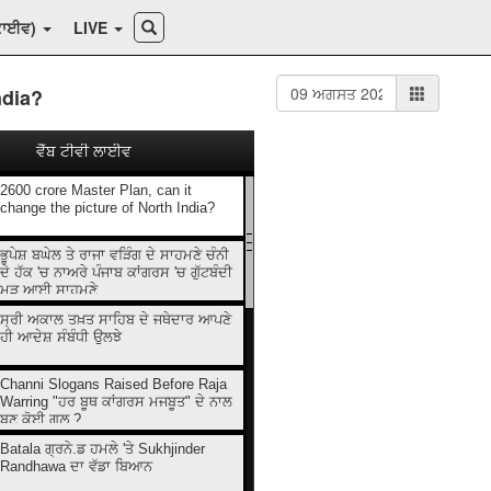
ਕਾਈਵ)
LIVE
ndia?
ਵੈੱਬ ਟੀਵੀ ਲਾਈਵ
2600 crore Master Plan, can it
change the picture of North India?
ਭੂਪੇਸ਼ ਬਘੇਲ ਤੇ ਰਾਜਾ ਵੜਿੰਗ ਦੇ ਸਾਹਮਣੇ ਚੰਨੀ
ਦੇ ਹੱਕ 'ਚ ਨਾਅਰੇ ਪੰਜਾਬ ਕਾਂਗਰਸ 'ਚ ਗੁੱਟਬੰਦੀ
ਮੁੜ ਆਈ ਸਾਹਮਣੇ
ਸ੍ਰੀ ਅਕਾਲ ਤਖ਼ਤ ਸਾਹਿਬ ਦੇ ਜਥੇਦਾਰ ਆਪਣੇ
ਹੀ ਆਦੇਸ਼ ਸੰਬੰਧੀ ਉਲਝੇ
Channi Slogans Raised Before Raja
Warring "ਹਰ ਬੂਥ ਕਾਂਗਰਸ ਮਜਬੂਤ" ਦੇ ਨਾਲ
ਬਣੂ ਕੋਈ ਗਲ਼ ?
Batala ਗ੍ਰਨੇ.ਡ ਹਮਲੇ 'ਤੇ Sukhjinder
Randhawa ਦਾ ਵੱਡਾ ਬਿਆਨ