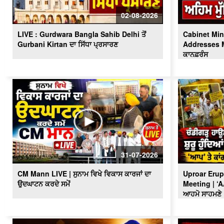
02-08-2026
LIVE : Gurdwara Bangla Sahib Delhi ਤੋਂ
Cabinet Min
Gurbani Kirtan ਦਾ ਸਿੱਧਾ ਪ੍ਰਸਾਰਣ
Addresses Me
ਕਾਨਫ਼ਰੰਸ
31-07-2026
CM Mann LIVE | ਸੁਨਾਮ ਵਿਖੇ ਵਿਕਾਸ ਕਾਰਜਾਂ ਦਾ
Uproar Erup
ਉਦਘਾਟਨ ਕਰਦੇ ਸਮੇਂ
Meeting | ‘
ਆਹਮੋ ਸਾਹਮਣੇ