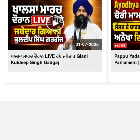
31-07-2026
ਖਾਲਸਾ ਮਾਰਚ ਦੌਰਾਨ LIVE ਹੋਏ ਜਥੇਦਾਰ Giani
Pappu Yadav
Kuldeep Singh Gadgaj
Parliament |