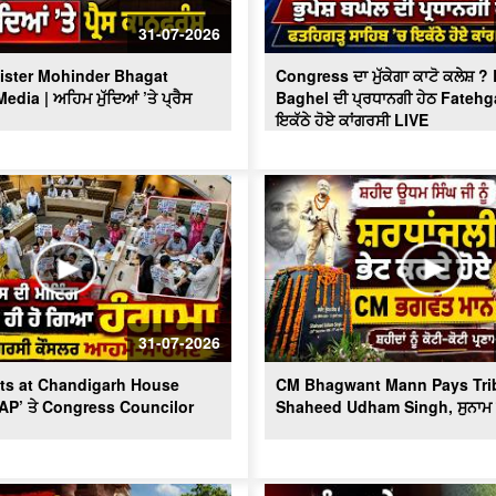
31-07-2026
ister Mohinder Bhagat
Congress ਦਾ ਮੁੱਕੇਗਾ ਕਾਟੋ ਕਲੇਸ਼ 
dia | ਅਹਿਮ ਮੁੱਦਿਆਂ ’ਤੇ ਪ੍ਰੈਸ
Baghel ਦੀ ਪ੍ਰਧਾਨਗੀ ਹੇਠ Fatehg
ਇਕੱਠੇ ਹੋਏ ਕਾਂਗਰਸੀ LIVE
31-07-2026
ts at Chandigarh House
CM Bhagwant Mann Pays Trib
AAP’ ਤੇ Congress Councilor
Shaheed Udham Singh, ਸੁਨਾਮ ਤ