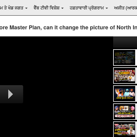
ਲਮ ਤੇ ਖੇਡ ਜਗਤ
ਵੈੱਬ ਟੀਵੀ ਵਿਸ਼ੇਸ਼
ਹਫ਼ਤਾਵਾਰੀ ਪ੍ਰੋਗਰਾਮ
ਅਜੀਤ (ਆਰ
ore Master Plan, can it change the picture of North I