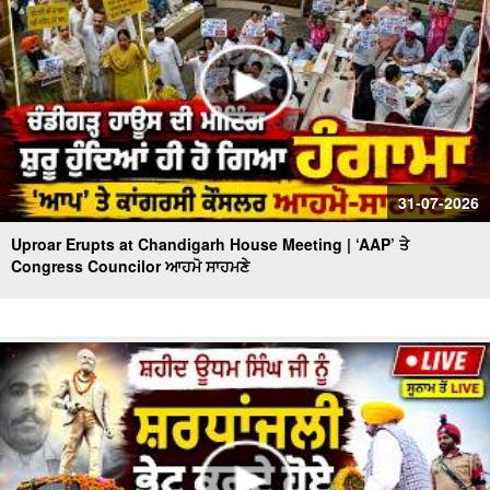
31-07-2026
Uproar Erupts at Chandigarh House Meeting | ‘AAP’ ਤੇ
Congress Councilor ਆਹਮੋ ਸਾਹਮਣੇ