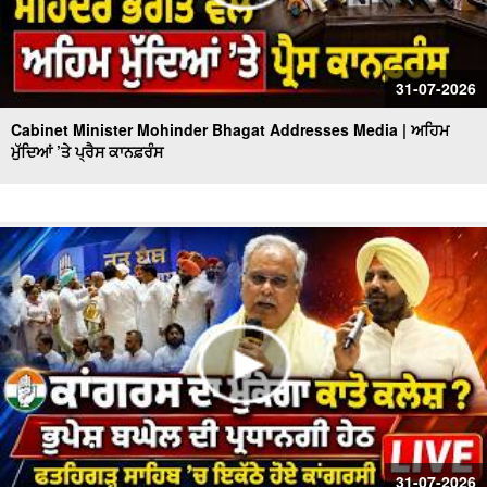
31-07-2026
Cabinet Minister Mohinder Bhagat Addresses Media | ਅਹਿਮ
ਮੁੱਦਿਆਂ ’ਤੇ ਪ੍ਰੈਸ ਕਾਨਫ਼ਰੰਸ
31-07-2026