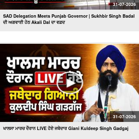
31-07-2026
SAD Delegation Meets Punjab Governor | Sukhbir Singh Badal
ਦੀ ਅਗਵਾਈ ਹੇਠ Akali Dal ਦਾ ਵਫ਼ਦ
31-07-2026
ਖਾਲਸਾ ਮਾਰਚ ਦੌਰਾਨ LIVE ਹੋਏ ਜਥੇਦਾਰ Giani Kuldeep Singh Gadgaj