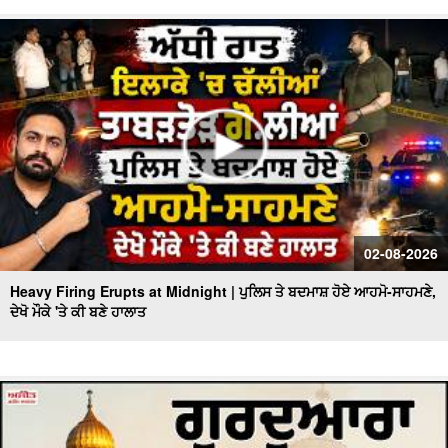
02-08-2026
Heavy Firing Erupts at Midnight | ਪੁਲਿਸ ਤੇ ਬਦਮਾਸ਼ ਹੋਏ ਆਹਮੋ-ਸਾਹਮਣੇ,
ਦੇਖੋ ਮੌਕੇ 'ਤੇ ਕੀ ਬਣੇ ਹਾਲਾਤ