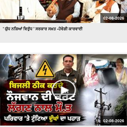
02-08-2026
' ਯੁੱਧ ਨਸ਼ਿਆਂ ਵਿਰੁੱਧ ' ਸਰਕਾਰ ਸਖ਼ਤ -ਹੋਵੇਗੀ ਕਾਰਵਾਈ
02-08-2026