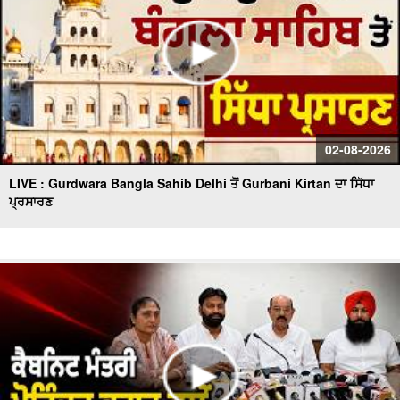
02-08-2026
LIVE : Gurdwara Bangla Sahib Delhi ਤੋਂ Gurbani Kirtan ਦਾ ਸਿੱਧਾ
ਪ੍ਰਸਾਰਣ