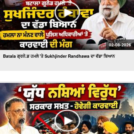
02-08-2026
Batala ਗ੍ਰਨੇ.ਡ ਹਮਲੇ 'ਤੇ Sukhjinder Randhawa ਦਾ ਵੱਡਾ ਬਿਆਨ