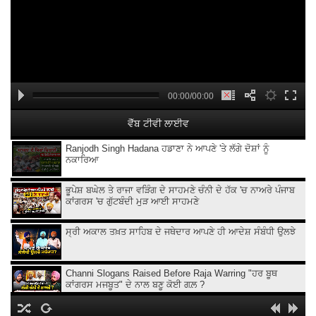
00:00/00:00
ਵੈੱਬ ਟੀਵੀ ਲਾਈਵ
Ranjodh Singh Hadana ਹਡਾਣਾ ਨੇ ਆਪਣੇ 'ਤੇ ਲੱਗੇ ਦੋਸ਼ਾਂ ਨੂੰ
ਨਕਾਰਿਆ
ਭੂਪੇਸ਼ ਬਘੇਲ ਤੇ ਰਾਜਾ ਵੜਿੰਗ ਦੇ ਸਾਹਮਣੇ ਚੰਨੀ ਦੇ ਹੱਕ 'ਚ ਨਾਅਰੇ ਪੰਜਾਬ
ਕਾਂਗਰਸ 'ਚ ਗੁੱਟਬੰਦੀ ਮੁੜ ਆਈ ਸਾਹਮਣੇ
ਸ੍ਰੀ ਅਕਾਲ ਤਖ਼ਤ ਸਾਹਿਬ ਦੇ ਜਥੇਦਾਰ ਆਪਣੇ ਹੀ ਆਦੇਸ਼ ਸੰਬੰਧੀ ਉਲਝੇ
Channi Slogans Raised Before Raja Warring "ਹਰ ਬੂਥ
ਕਾਂਗਰਸ ਮਜਬੂਤ" ਦੇ ਨਾਲ ਬਣੂ ਕੋਈ ਗਲ਼ ?
Batala ਗ੍ਰਨੇ.ਡ ਹਮਲੇ 'ਤੇ Sukhjinder Randhawa ਦਾ ਵੱਡਾ