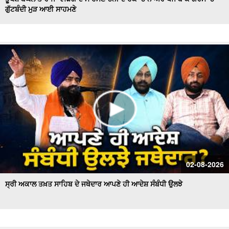
ਗੁੱਟਬੰਦੀ ਮੁੜ ਆਈ ਸਾਹਮਣੇ
Hockey Team to Wear Saffron Jersey | ਸਿਆਸਤ 'ਚ ਮਚਿਆ
ਬਵਾਲ
CM Mann LIVE | ਸੁਨਾਮ ਵਿਖੇ ਵਿਕਾਸ ਕਾਰਜਾਂ ਦਾ ਉਦਘਾਟਨ ਕਰਦੇ
ਸਮੇਂ
Uproar Erupts at Chandigarh House Meeting | ‘AAP’ ਤੇ
Congress Councilor ਆਹਮੋ ਸਾਹਮਣੇ
CM Bhagwant Mann Pays Tribute to Shaheed Udham
Singh, ਸੁਨਾਮ ਤੋਂ Live
SAD Delegation Meets Punjab Governor | Sukhbir Singh
Badal ਦੀ ਅਗਵਾਈ ਹੇਠ Akali Dal ਦਾ ਵਫ਼ਦ
ਖਾਲਸਾ ਮਾਰਚ ਦੌਰਾਨ LIVE ਹੋਏ ਜਥੇਦਾਰ Giani Kuldeep Singh
02-08-2026
Gadgaj
ਸ੍ਰੀ ਅਕਾਲ ਤਖ਼ਤ ਸਾਹਿਬ ਦੇ ਜਥੇਦਾਰ ਆਪਣੇ ਹੀ ਆਦੇਸ਼ ਸੰਬੰਧੀ ਉਲਝੇ
Pappu Yadav’s Unique Protest Outside Parliament |
Ayodhya ਰਾਮ ਮੰਦਰ ਚੋਰੀ ਮਾਮਲੇ
Day 10 of Monsoon Session, ਕਾਰਵਾਈ ਸ਼ੁਰੂ