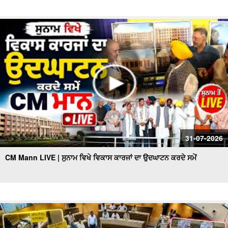
31-07-2026
CM Mann LIVE | ਸੁਨਾਮ ਵਿਖੇ ਵਿਕਾਸ ਕਾਰਜਾਂ ਦਾ ਉਦਘਾਟਨ ਕਰਦੇ ਸਮੇਂ