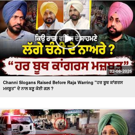
Massive Blast in Coal Mine | 32 ਮਜ਼ਦੂਰਾਂ ਦੀ ਮੌ.ਤ
02-08-2026
Channi Slogans Raised Before Raja Warring "ਹਰ ਬੂਥ ਕਾਂਗਰਸ
ਮਜਬੂਤ" ਦੇ ਨਾਲ ਬਣੂ ਕੋਈ ਗਲ਼ ?