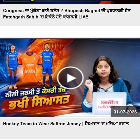
Congress ਦਾ ਮੁੱਕੇਗਾ ਕਾਟੋ ਕਲੇਸ਼ ? Bhupesh Baghel ਦੀ ਪ੍ਰਧਾਨਗੀ ਹੇਠ
Fatehgarh Sahib ’ਚ ਇਕੱਠੇ ਹੋਏ ਕਾਂਗਰਸੀ LIVE
31-07-2026
Hockey Team to Wear Saffron Jersey | ਸਿਆਸਤ 'ਚ ਮਚਿਆ ਬਵਾਲ