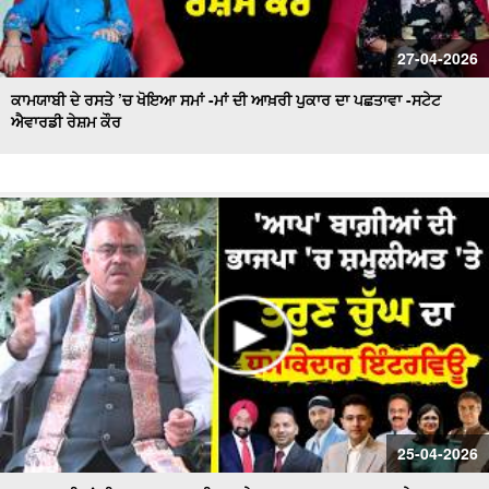
27-04-2026
ਕਾਮਯਾਬੀ ਦੇ ਰਸਤੇ ’ਚ ਖੋਇਆ ਸਮਾਂ -ਮਾਂ ਦੀ ਆਖ਼ਰੀ ਪੁਕਾਰ ਦਾ ਪਛਤਾਵਾ -ਸਟੇਟ
ਐਵਾਰਡੀ ਰੇਸ਼ਮ ਕੌਰ
25-04-2026