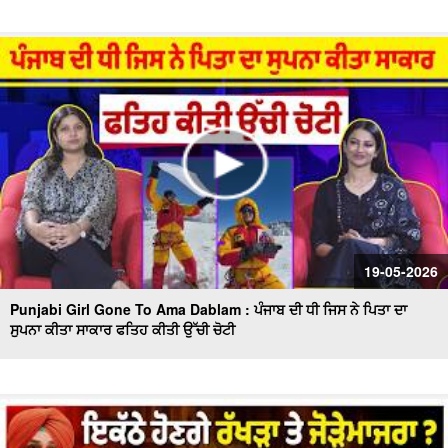
19-05-2026
Punjabi Girl Gone To Ama Dablam : ਪੰਜਾਬ ਦੀ ਧੀ ਜਿਸ ਨੇ ਪਿਤਾ ਦਾ
ਸੁਪਨਾ ਕੀਤਾ ਸਾਕਾਰ ਫਤਿਹ ਕੀਤੀ ਉੱਚੀ ਚੋਟੀ