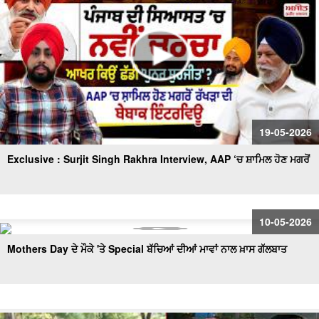
19-05-2026
Exclusive : Surjit Singh Rakhra Interview, AAP ‘ਚ ਸ਼ਾਮਿਲ ਹੋਣ ਮਗਰੋਂ
10-05-2026
Mothers Day ਦੇ ਮੌਕੇ 'ਤੇ Special ਬੱਚਿਆਂ ਦੀਆਂ ਮਾਵਾਂ ਨਾਲ ਖ਼ਾਸ ਗੱਲਬਾਤ