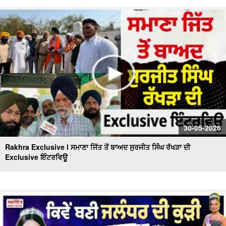
30-05-2026
Rakhra Exclusive l ਸਮਾਣਾ ਜਿੱਤ ਤੋਂ ਬਾਅਦ ਸੁਰਜੀਤ ਸਿੰਘ ਰੱਖੜਾ ਦੀ
Exclusive ਇੰਟਰਵਿਊ