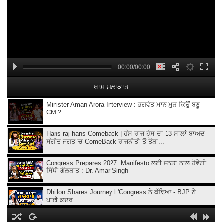
00:00/00:00
ਖਾਸ ਮੁਲਾਕਾਤ
Minister Aman Arora Interview : ਭਗਵੰਤ ਮਾਨ ਮੁੜ ਕਿਉਂ ਬਣੂ
CM ?
Hans raj hans Comeback | ਹੰਸ ਰਾਜ ਹੰਸ ਦਾ 13 ਸਾਲਾਂ ਬਾਅਦ
ਸੰਗੀਤ ਜਗਤ 'ਚ ComeBack ਰਾਜਨੀਤੀ ਤੋਂ ਤੌਬਾ...
Congress Prepares 2027: Manifesto ਲਈ ਜਨਤਾ ਨਾਲ ਹੋਵੇਗੀ
ਸਿੱਧੀ ਗੱਲਬਾਤ : Dr. Amar Singh
Dhillon Shares Journey l 'Congress ਨੇ ਕੱਢਿਆ - BJP ਨੇ
ਪਾਈ ਕਦਰ
KMV College Director Atima Sharma Podcast | 140