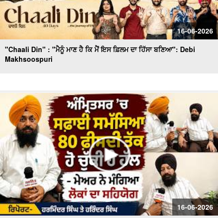
16-06-2026
"Chaali Din" : "ਮੈਨੂੰ ਮਾਣ ਹੈ ਕਿ ਮੈਂ ਇਸ ਫ਼ਿਲਮ ਦਾ ਹਿੱਸਾ ਬਣਿਆ": Debi
Makhsoospuri
16-06-2026