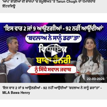
'ਆਪ' ਬਾਗ਼ੀਆਂ ਦੀ ਭਾਜਪਾ 'ਚ ਸ਼ਮੂਲੀਅਤ 'ਤੇ Tarun Chugh ਦਾ ਧਮਾਕੇਦਾਰ
ਇੰਟਰਵਿਊ
22-03-2026
'ਇਸ ਵਾਰ 2 ਜਾਂ 9 ਆਉਣਗੀਆਂ - 92 ਨਹੀਂ ਆਉਂਦੀਆਂ' 'ਬਦਲਾਅ ਨੇ ਸਾਨੂੰ ਡਰਾ'ਤਾ' -
MLA Bawa Henry