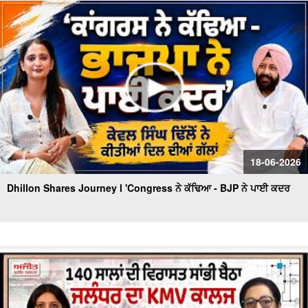
ਧਮਾਕੇਦਾਰ ਇੰਟਰਵਿਊ
'ਇਸ ਵਾਰ 2 ਜਾਂ 9 ਆਉਣਗੀਆਂ - 92 ਨਹੀਂ ਆਉਂਦੀਆਂ' 'ਬਦਲਾਅ ਨੇ
ਸਾਨੂੰ ਡਰਾ'ਤਾ' - MLA Bawa Henry
18-06-2026
Dhillon Shares Journey l 'Congress ਨੇ ਕੱਢਿਆ - BJP ਨੇ ਪਾਈ ਕਦਰ