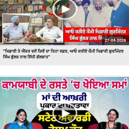
27-04-2026
"ਖਿਡਾਰੀ ਤੇ ਐਂਕਰ ਵਜੋਂ ਕਿਵੇਂ ਦਾ ਰਿਹਾ ਸਫ਼ਰ, ਆਓ ਕਰੀਏ ਕੌਮੀ ਖਿਡਾਰੀ ਗੁਰਮਿੰਦਰ
ਸਿੰਘ ਭੁੱਲਰ ਨਾਲ ਸਿੱਧੀ ਗੱਲਬਾਤ"