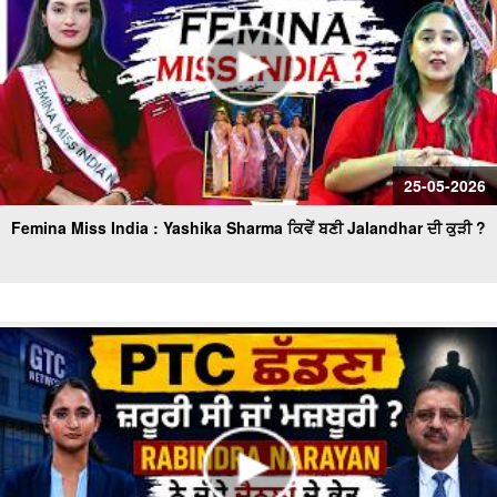
25-05-2026
Femina Miss India : Yashika Sharma ਕਿਵੇਂ ਬਣੀ Jalandhar ਦੀ ਕੁੜੀ ?