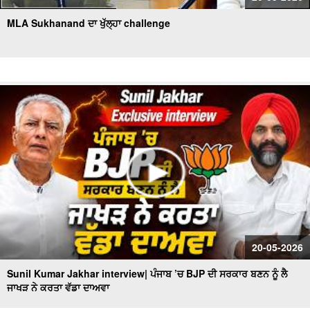
MLA Sukhanand ਦਾ ਖੁੱਲ੍ਹਾ challenge
20-05-2026
Sunil Kumar Jakhar interview| ਪੰਜਾਬ ’ਚ BJP ਦੀ ਸਰਕਾਰ ਬਣਨ ਨੂੰ ਲੈ
ਜਾਖੜ ਨੇ ਕਰਤਾ ਵੱਡਾ ਦਾਅਵਾ