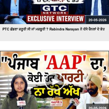
20-05-2026
PTC ਛੱਡਣਾ ਜ਼ਰੂਰੀ ਸੀ ਜਾਂ ਮਜ਼ਬੂਰੀ ? Rabindra Narayan ਨੇ ਦੱਸੇ ਚੈਨਲਾਂ ਦੇ ਭੇਤ
20-05-2026