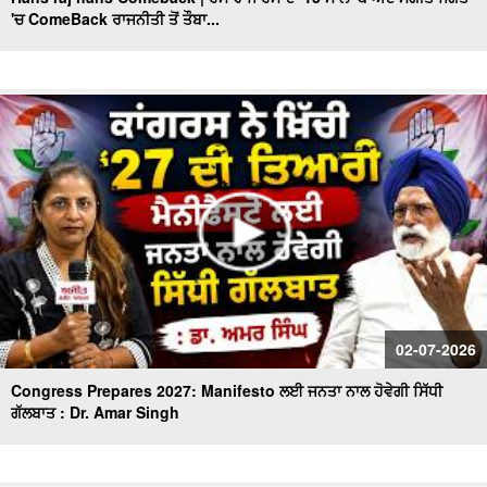
'ਚ ComeBack ਰਾਜਨੀਤੀ ਤੋਂ ਤੌਬਾ...
Sunil Kumar Jakhar interview| ਪੰਜਾਬ ’ਚ BJP ਦੀ ਸਰਕਾਰ
ਬਣਨ ਨੂੰ ਲੈ ਜਾਖੜ ਨੇ ਕਰਤਾ ਵੱਡਾ ਦਾਅਵਾ
Punjabi Girl Gone To Ama Dablam : ਪੰਜਾਬ ਦੀ ਧੀ ਜਿਸ ਨੇ
ਪਿਤਾ ਦਾ ਸੁਪਨਾ ਕੀਤਾ ਸਾਕਾਰ ਫਤਿਹ ਕੀਤੀ ਉੱਚੀ ਚੋਟੀ
Exclusive : Surjit Singh Rakhra Interview, AAP ‘ਚ ਸ਼ਾਮਿਲ
ਹੋਣ ਮਗਰੋਂ
Mothers Day ਦੇ ਮੌਕੇ 'ਤੇ Special ਬੱਚਿਆਂ ਦੀਆਂ ਮਾਵਾਂ ਨਾਲ ਖ਼ਾਸ
ਗੱਲਬਾਤ
Punjab BJP ਦੀ Senior leadership ਦੀ DGP Gaurav Yadav
ਨਾਲ ਮੁਲਾਕਾਤ
"ਖਿਡਾਰੀ ਤੇ ਐਂਕਰ ਵਜੋਂ ਕਿਵੇਂ ਦਾ ਰਿਹਾ ਸਫ਼ਰ, ਆਓ ਕਰੀਏ ਕੌਮੀ
02-07-2026
ਖਿਡਾਰੀ ਗੁਰਮਿੰਦਰ ਸਿੰਘ ਭੁੱਲਰ ਨਾਲ ਸਿੱਧੀ ਗੱਲਬਾਤ"
Congress Prepares 2027: Manifesto ਲਈ ਜਨਤਾ ਨਾਲ ਹੋਵੇਗੀ ਸਿੱਧੀ
ਗੱਲਬਾਤ : Dr. Amar Singh
ਕਾਮਯਾਬੀ ਦੇ ਰਸਤੇ ’ਚ ਖੋਇਆ ਸਮਾਂ -ਮਾਂ ਦੀ ਆਖ਼ਰੀ ਪੁਕਾਰ ਦਾ
ਪਛਤਾਵਾ -ਸਟੇਟ ਐਵਾਰਡੀ ਰੇਸ਼ਮ ਕੌਰ
'ਆਪ' ਬਾਗ਼ੀਆਂ ਦੀ ਭਾਜਪਾ 'ਚ ਸ਼ਮੂਲੀਅਤ 'ਤੇ Tarun Chugh ਦਾ