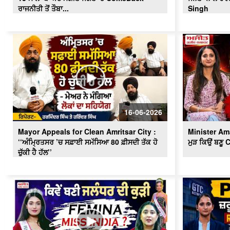
ਰਾਜਨੀਤੀ ਤੋਂ ਤੌਬਾ...
Singh
16-06-2026
Mayor Appeals for Clean Amritsar City :
Minister Am
‘‘ਅੰਮ੍ਰਿਤਸਰ ’ਚ ਸਫ਼ਾਈ ਸਮੱਸਿਆ 80 ਫ਼ੀਸਦੀ ਤੱਕ ਹੋ
ਮੁੜ ਕਿਉਂ ਬਣੂ
ਚੁੱਕੀ ਹੈ ਹੱਲ’’