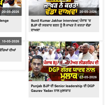
'ਇਸ ਵਾਰ 2 ਜਾਂ 9 ਆਉਣਗੀਆਂ - 92 ਨਹੀਂ
ਆਉਂਦੀਆਂ' 'ਬਦਲਾਅ ਨੇ ਸਾਨੂੰ ਡਰਾ'ਤਾ' - MLA
20-05-2026
20-05-2026
Bawa Henry
llenge
Sunil Kumar Jakhar interview| ਪੰਜਾਬ ’ਚ
BJP ਦੀ ਸਰਕਾਰ ਬਣਨ ਨੂੰ ਲੈ ਜਾਖੜ ਨੇ ਕਰਤਾ ਵੱਡਾ
ਦਾਅਵਾ
10-05-2026
ਬੱਚਿਆਂ ਦੀਆਂ
07-05-2026
Punjab BJP ਦੀ Senior leadership ਦੀ DGP
Gaurav Yadav ਨਾਲ ਮੁਲਾਕਾਤ