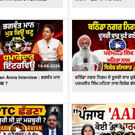
14-06-2026
an Arora Interview : ਭਗਵੰਤ ਮਾਨ
ਬਠਿੰਡਾ ਨਗਰ ਨਿਗਮ ਦੇ ਦੂਸਰੀ ਵਾਰ ਚੁ
 CM ?
ਪਦਮਜੀਤ ਸਿੰਘ ਮਹਿਤਾ ਨਾਲ ਵਿਸ਼ੇਸ਼ ਗੱ