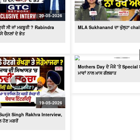
20-05-2026
ੂਰੀ ਸੀ ਜਾਂ ਮਜ਼ਬੂਰੀ ? Rabindra
MLA Sukhanand ਦਾ ਖੁੱਲ੍ਹਾ cha
ੇ ਚੈਨਲਾਂ ਦੇ ਭੇਤ
Mothers Day ਦੇ ਮੌਕੇ 'ਤੇ Special 
ਮਾਵਾਂ ਨਾਲ ਖ਼ਾਸ ਗੱਲਬਾਤ
19-05-2026
Surjit Singh Rakhra Interview,
 ਹੋਣ ਮਗਰੋਂ