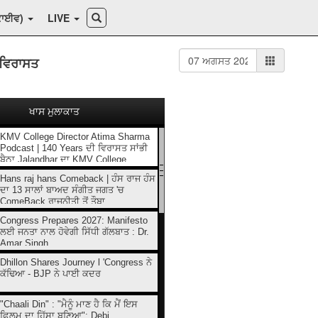
ਕਾਈਵ)
LIVE
 ਵਿਰਾਸਤ
ਖਾਸ ਮੁਲਾਕਾਤ
KMV College Director Atima Sharma
Podcast | 140 Years ਦੀ ਵਿਰਾਸਤ ਸਾਂਭੀ
ਬੈਠਾ Jalandhar ਦਾ KMV College
Hans raj hans Comeback | ਹੰਸ ਰਾਜ ਹੰਸ
ਦਾ 13 ਸਾਲਾਂ ਬਾਅਦ ਸੰਗੀਤ ਜਗਤ 'ਚ
ComeBack ਰਾਜਨੀਤੀ ਤੋਂ ਤੌਬਾ...
Congress Prepares 2027: Manifesto
ਲਈ ਜਨਤਾ ਨਾਲ ਹੋਵੇਗੀ ਸਿੱਧੀ ਗੱਲਬਾਤ : Dr.
Amar Singh
Dhillon Shares Journey l 'Congress ਨੇ
ਕੱਢਿਆ - BJP ਨੇ ਪਾਈ ਕਦਰ
"Chaali Din" : "ਮੈਨੂੰ ਮਾਣ ਹੈ ਕਿ ਮੈਂ ਇਸ
ਫ਼ਿਲਮ ਦਾ ਹਿੱਸਾ ਬਣਿਆ": Debi