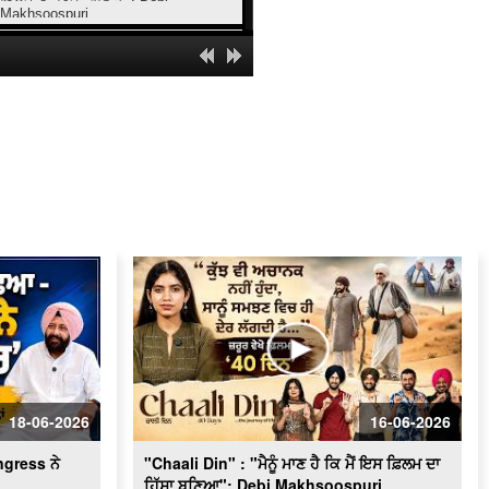
Makhsoospuri
Mayor Appeals for Clean Amritsar
City : ‘‘ਅੰਮ੍ਰਿਤਸਰ ’ਚ ਸਫ਼ਾਈ ਸਮੱਸਿਆ 80
ਫ਼ੀਸਦੀ ਤੱਕ ਹੋ ਚੁੱਕੀ ਹੈ ਹੱਲ’’
Minister Aman Arora Interview : ਭਗਵੰਤ
ਮਾਨ ਮੁੜ ਕਿਉਂ ਬਣੂ CM ?
ਬਠਿੰਡਾ ਨਗਰ ਨਿਗਮ ਦੇ ਦੂਸਰੀ ਵਾਰ ਚੁਣੇ ਗਏ
ਮੇਅਰ ਪਦਮਜੀਤ ਸਿੰਘ ਮਹਿਤਾ ਨਾਲ ਵਿਸ਼ੇਸ਼
ਗੱਲਬਾਤ
Rakhra Exclusive l ਸਮਾਣਾ ਜਿੱਤ ਤੋਂ ਬਾਅਦ
ਸੁਰਜੀਤ ਸਿੰਘ ਰੱਖੜਾ ਦੀ Exclusive
ਇੰਟਰਵਿਊ
Femina Miss India : Yashika Sharma
ਕਿਵੇਂ ਬਣੀ Jalandhar ਦੀ ਕੁੜੀ ?
PTC ਛੱਡਣਾ ਜ਼ਰੂਰੀ ਸੀ ਜਾਂ ਮਜ਼ਬੂਰੀ ?
Rabindra Narayan ਨੇ ਦੱਸੇ ਚੈਨਲਾਂ ਦੇ ਭੇਤ
18-06-2026
16-06-2026
MLA Sukhanand ਦਾ ਖੁੱਲ੍ਹਾ challenge
ngress ਨੇ
"Chaali Din" : "ਮੈਨੂੰ ਮਾਣ ਹੈ ਕਿ ਮੈਂ ਇਸ ਫ਼ਿਲਮ ਦਾ
ਹਿੱਸਾ ਬਣਿਆ": Debi Makhsoospuri