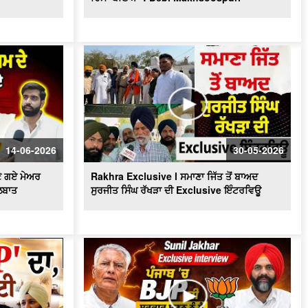
Sunil Kumar Jakhar interview| ਪੰਜਾਬ ’ਚ
BJP ਦੀ ਸਰਕਾਰ ਬਣਨ ਨੂੰ ਲੈ ਜਾਖੜ ਨੇ ਕਰਤਾ
ਵੱਡਾ ਦਾਅਵਾ
Punjabi Girl Gone To Ama Dablam :
ਪੰਜਾਬ ਦੀ ਧੀ ਜਿਸ ਨੇ ਪਿਤਾ ਦਾ ਸੁਪਨਾ ਕੀਤਾ
ਸਾਕਾਰ ਫਤਿਹ ਕੀਤੀ ਉੱਚੀ ਚੋਟੀ
Exclusive : Surjit Singh Rakhra
Interview, AAP ‘ਚ ਸ਼ਾਮਿਲ ਹੋਣ ਮਗਰੋਂ
Mothers Day ਦੇ ਮੌਕੇ 'ਤੇ Special ਬੱਚਿਆਂ
ਦੀਆਂ ਮਾਵਾਂ ਨਾਲ ਖ਼ਾਸ ਗੱਲਬਾਤ
14-06-2026
30-05-2026
Punjab BJP ਦੀ Senior leadership ਦੀ
ਣੇ ਗਏ ਮੇਅਰ
Rakhra Exclusive l ਸਮਾਣਾ ਜਿੱਤ ਤੋਂ ਬਾਅਦ
DGP Gaurav Yadav ਨਾਲ ਮੁਲਾਕਾਤ
ਲਬਾਤ
ਸੁਰਜੀਤ ਸਿੰਘ ਰੱਖੜਾ ਦੀ Exclusive ਇੰਟਰਵਿਊ
"ਖਿਡਾਰੀ ਤੇ ਐਂਕਰ ਵਜੋਂ ਕਿਵੇਂ ਦਾ ਰਿਹਾ ਸਫ਼ਰ,
ਆਓ ਕਰੀਏ ਕੌਮੀ ਖਿਡਾਰੀ ਗੁਰਮਿੰਦਰ ਸਿੰਘ
ਭੁੱਲਰ ਨਾਲ ਸਿੱਧੀ ਗੱਲਬਾਤ"
ਕਾਮਯਾਬੀ ਦੇ ਰਸਤੇ ’ਚ ਖੋਇਆ ਸਮਾਂ -ਮਾਂ ਦੀ
ਆਖ਼ਰੀ ਪੁਕਾਰ ਦਾ ਪਛਤਾਵਾ -ਸਟੇਟ ਐਵਾਰਡੀ
ਰੇਸ਼ਮ ਕੌਰ
'ਆਪ' ਬਾਗ਼ੀਆਂ ਦੀ ਭਾਜਪਾ 'ਚ ਸ਼ਮੂਲੀਅਤ 'ਤੇ
Tarun Chugh ਦਾ ਧਮਾਕੇਦਾਰ ਇੰਟਰਵਿਊ