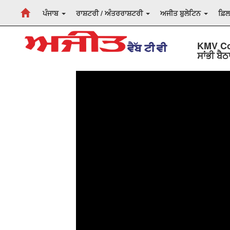
ਪੰਜਾਬ
ਰਾਸ਼ਟਰੀ / ਅੰਤਰਰਾਸ਼ਟਰੀ
ਅਜੀਤ ਬੁਲੇਟਿਨ
ਫ਼ਿ
KMV Col
ਸਾਂਭੀ ਬ