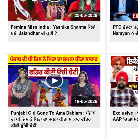
25-05-2026
Femina Miss India : Yashika Sharma ਕਿਵੇਂ
PTC ਛੱਡਣਾ ਜ਼ਰ
ਬਣੀ Jalandhar ਦੀ ਕੁੜੀ ?
Narayan ਨੇ ਦੱਸ
19-05-2026
Punjabi Girl Gone To Ama Dablam : ਪੰਜਾਬ
Exclusive : 
ਦੀ ਧੀ ਜਿਸ ਨੇ ਪਿਤਾ ਦਾ ਸੁਪਨਾ ਕੀਤਾ ਸਾਕਾਰ ਫਤਿਹ
AAP ‘ਚ ਸ਼ਾਮਿਲ
ਕੀਤੀ ਉੱਚੀ ਚੋਟੀ