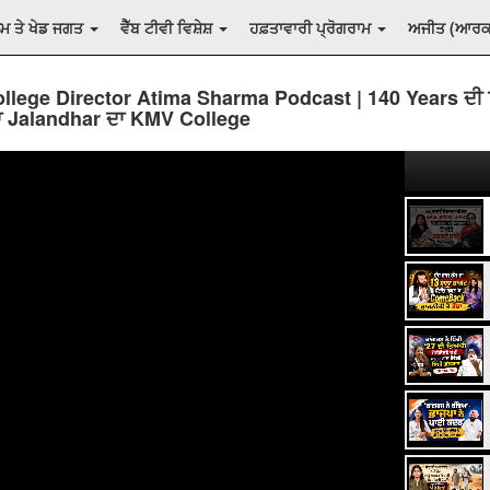
ਲਮ ਤੇ ਖੇਡ ਜਗਤ
ਵੈੱਬ ਟੀਵੀ ਵਿਸ਼ੇਸ਼
ਹਫ਼ਤਾਵਾਰੀ ਪ੍ਰੋਗਰਾਮ
ਅਜੀਤ (ਆਰ
lege Director Atima Sharma Podcast | 140 Years ਦੀ
ੈਠਾ Jalandhar ਦਾ KMV College