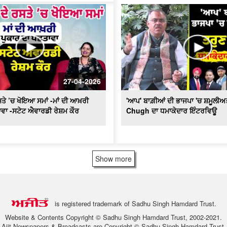
27-04-2026
ਤੇ ’ਚ ਖੋਇਆ ਸਮਾਂ -ਮਾਂ ਦੀ ਆਖ਼ਰੀ
'ਆਪ' ਬਾਗ਼ੀਆਂ ਦੀ ਭਾਜਪਾ 'ਚ ਸ਼ਮੂਲੀਅ
ਵਾ -ਸਟੇਟ ਐਵਾਰਡੀ ਰੇਸ਼ਮ ਕੌਰ
Chugh ਦਾ ਧਮਾਕੇਦਾਰ ਇੰਟਰਵਿਊ
Show more
is registered trademark of Sadhu Singh Hamdard Trust.
Website & Contents Copyright © Sadhu Singh Hamdard Trust, 2002-2021.
Ajit Newspapers & Broadcasts are Copyright © Sadhu Singh Hamdard Trust.