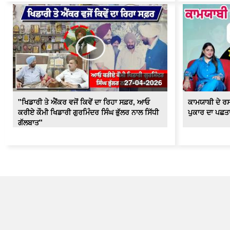
27-04-2026
"ਖਿਡਾਰੀ ਤੇ ਐਂਕਰ ਵਜੋਂ ਕਿਵੇਂ ਦਾ ਰਿਹਾ ਸਫ਼ਰ, ਆਓ
ਕਾਮਯਾਬੀ ਦੇ ਰਸ
ਕਰੀਏ ਕੌਮੀ ਖਿਡਾਰੀ ਗੁਰਮਿੰਦਰ ਸਿੰਘ ਭੁੱਲਰ ਨਾਲ ਸਿੱਧੀ
ਪੁਕਾਰ ਦਾ ਪਛਤਾ
ਗੱਲਬਾਤ"