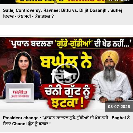
Sutlej Controversy: Ravneet Bittu vs. Diljit Dosanjh : Sutlej
ਵਿਵਾਦ - ਕੌਣ ਸਹੀ - ਕੌਣ ਗ਼ਲਤ ?
08-07-2026
President change : 'ਪ੍ਰਧਾਨ ਬਦਲਣਾ ਗੁੱਡੇ-ਗੁੱਡੀਆਂ' ਦੀ ਖੇਡ ਨਹੀਂ...Baghel ਨੇ
ਦਿੱਤਾ Channi ਗੁੱਟ ਨੂੰ ਝਟਕਾ !