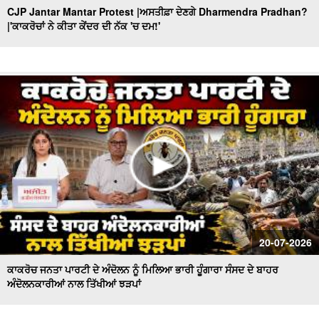
CJP Jantar Mantar Protest |ਅਸਤੀਫ਼ਾ ਦੇਣਗੇ Dharmendra Pradhan?
|'ਕਾਕਰੋਚਾਂ ਨੇ ਕੀਤਾ ਕੇਂਦਰ ਦੀ ਨੱਕ 'ਚ ਦਮ!'
Government ਦੀ ਪੇਸ਼ੀ ਤੋਂ ਬਾਅਦ ਉੱਠੇ ਸਵਾਲ ! ਕੌਣ ਕਰੂ ਬੇਅਦਬੀ
ਕਾਨੂੰਨ 'ਚ ਸੋਧਾਂ ? Khabran De Aar Paar
Ministers and MLAs Summoned at Sri Akal Takht Sahib
I ਸਰਕਾਰ ਸੰਜੀਦਾ ਹੁੰਦੀ ਤਾਂ ਇਹ ਨੌਬਤ ਨਾ ਆਉਂਦੀ
Hazur Sahib : ਸ੍ਰੀ ਹਜ਼ੂਰ ਸਾਹਿਬ ਦੇ ਐਕਟ ’ਚ ਤਬਦੀਲੀ ਦਾ ਫ਼ੈਸਲਾ
ਟਲਿਆਸਿੱਖ ਪ੍ਰਤੀਨਿਧੀਆਂ ਨਾਲ ਸਰਕਾਰ ਕਰੇਗੀ ਗੱਲ
AAP government’s dominance in Punjab,ਵਿਰੋਧੀ ਧਿਰ ਕਿਉਂ
ਫਿੱਕੀ? Khabran De Aar Paar
Congress falls behind in election activities! : ਕਦੋਂ ਮਿਲੇਗਾ
ਪੰਜਾਬ ਕਾਂਗਰਸ ਨੂੰ ਨਵਾਂ ਪ੍ਰਧਾਨ?
How Important Is Punjab for BJP? ਕੌਮੀ ਪ੍ਰਧਾਨ Nitin
20-07-2026
Nabin ਦਾ ਪਹਿਲਾ ਦੌਰਾ...
ਕਾਕਰੋਚ ਜਨਤਾ ਪਾਰਟੀ ਦੇ ਅੰਦੋਲਨ ਨੂੰ ਮਿਲਿਆ ਭਾਰੀ ਹੂੰਗਾਰਾ ਸੰਸਦ ਦੇ ਬਾਹਰ
ਅੰਦੋਲਨਕਾਰੀਆਂ ਨਾਲ ਤਿੱਖੀਆਂ ਝੜਪਾਂ
Nihang Singhs to Reimpose ‘Khalsa Tax’! ਕਿਥੋਂ ਤੱਕ ਸਹੀ ?