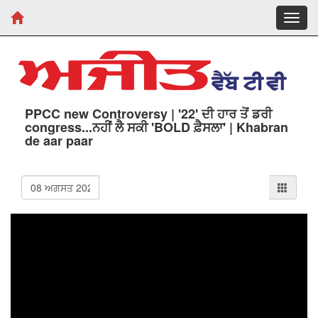
Toggl
navig
PPCC new Controversy | '22' ਦੀ ਹਾਰ ਤੋਂ ਡਰੀ
congress...ਨਹੀਂ ਲੈ ਸਕੀ 'BOLD ਫ਼ੈਸਲਾ' | Khabran
de aar paar