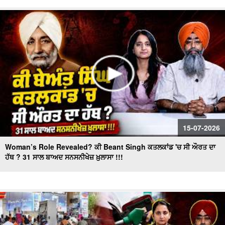
"BJP's masterplan to make inroads in Punjab!" ਕੀ ਪ੍ਰਧਾਨ
ਬਦਲ ਕੇ ਕਾਂਗਰਸ ਦਾ ਕਲੇਸ਼ ਹੋਵੇਗਾ ਖ਼ਤਮ ?
Survey Shakes Congress High Command,ਬਦਲੇਗੀ
leadership?
15-07-2026
Woman’s Role Revealed? ਕੀ Beant Singh ਕਤਲਕਾਂਡ 'ਚ ਸੀ ਔਰਤ ਦਾ
ਹੱਥ ? 31 ਸਾਲ ਬਾਅਦ ਸਨਸਨੀਖੇਜ਼ ਖ਼ੁਲਾਸਾ !!!