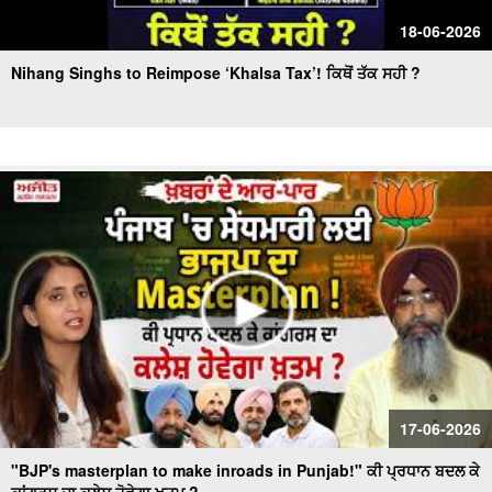
18-06-2026
Nihang Singhs to Reimpose ‘Khalsa Tax’! ਕਿਥੋਂ ਤੱਕ ਸਹੀ ?
17-06-2026
"BJP's masterplan to make inroads in Punjab!" ਕੀ ਪ੍ਰਧਾਨ ਬਦਲ ਕੇ