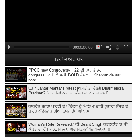
00:00/00:00
ਖ਼ਬਰਾਂ ਦੇ ਆਰ-ਪਾਰ
PPCC new Controversy | '22' ਦੀ ਹਾਰ ਤੋਂ ਡਰੀ
congress...ਨਹੀਂ ਲੈ ਸਕੀ 'BOLD ਫ਼ੈਸਲਾ' | Khabran de aar
paar
CJP Jantar Mantar Protest |ਅਸਤੀਫ਼ਾ ਦੇਣਗੇ Dharmendra
Pradhan? |'ਕਾਕਰੋਚਾਂ ਨੇ ਕੀਤਾ ਕੇਂਦਰ ਦੀ ਨੱਕ 'ਚ ਦਮ!'
ਕਾਕਰੋਚ ਜਨਤਾ ਪਾਰਟੀ ਦੇ ਅੰਦੋਲਨ ਨੂੰ ਮਿਲਿਆ ਭਾਰੀ ਹੂੰਗਾਰਾ ਸੰਸਦ ਦੇ
ਬਾਹਰ ਅੰਦੋਲਨਕਾਰੀਆਂ ਨਾਲ ਤਿੱਖੀਆਂ ਝੜਪਾਂ
Woman’s Role Revealed? ਕੀ Beant Singh ਕਤਲਕਾਂਡ 'ਚ ਸੀ
ਔਰਤ ਦਾ ਹੱਥ ? 31 ਸਾਲ ਬਾਅਦ ਸਨਸਨੀਖੇਜ਼ ਖ਼ੁਲਾਸਾ !!!