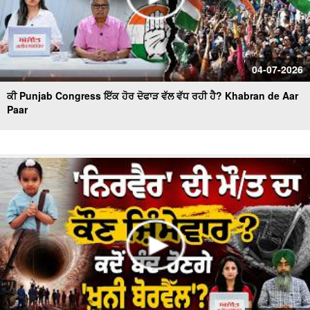
04-07-2026
ਕੀ Punjab Congress ਇੱਕ ਹੋਰ ਦੋਫਾੜ ਵੱਲ ਵੱਧ ਰਹੀ ਹੈ? Khabran de Aar
Paar