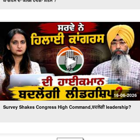
ਕਾਂਗਰਸ ਦਾ ਕਲੇਸ਼ ਹੋਵੇਗਾ ਖ਼ਤਮ ?
16-06-2026
Survey Shakes Congress High Command,ਬਦਲੇਗੀ leadership?