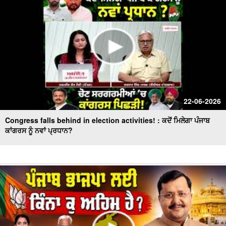
22-06-2026
Congress falls behind in election activities! : ਕਦੋਂ ਮਿਲੇਗਾ ਪੰਜਾਬ
ਕਾਂਗਰਸ ਨੂੰ ਨਵਾਂ ਪ੍ਰਧਾਨ?