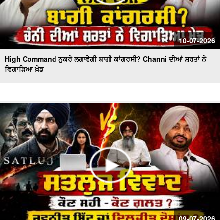
10-07-2026
High Command ਨੁਕਰੇ ਲਗਾਵੇਗੀ ਬਾਗੀ ਕਾਂਗਰਸੀ? Channi ਦੀਆਂ ਸ਼ਰਤਾਂ ਨੇ
ਵਿਗਾੜਿਆ ਖ਼ੇਡ
09-07-2026