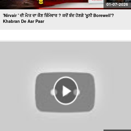
01-07-2026
'Nirvair ' ਦੀ ਮੌ/ਤ ਦਾ ਕੌਣ ਜ਼ਿੰਮੇਵਾਰ ? ਕਦੋਂ ਬੰਦ ਹੋਣਗੇ 'ਖ਼ੂਨੀ Borewell'?
Khabran De Aar Paar