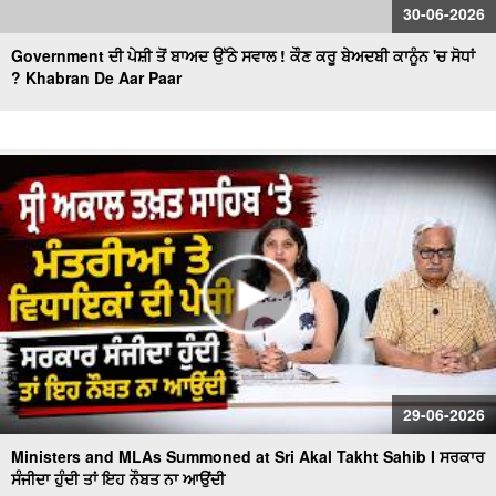
30-06-2026
Government ਦੀ ਪੇਸ਼ੀ ਤੋਂ ਬਾਅਦ ਉੱਠੇ ਸਵਾਲ ! ਕੌਣ ਕਰੂ ਬੇਅਦਬੀ ਕਾਨੂੰਨ 'ਚ ਸੋਧਾਂ
? Khabran De Aar Paar
29-06-2026
Ministers and MLAs Summoned at Sri Akal Takht Sahib I ਸਰਕਾਰ
ਸੰਜੀਦਾ ਹੁੰਦੀ ਤਾਂ ਇਹ ਨੌਬਤ ਨਾ ਆਉਂਦੀ