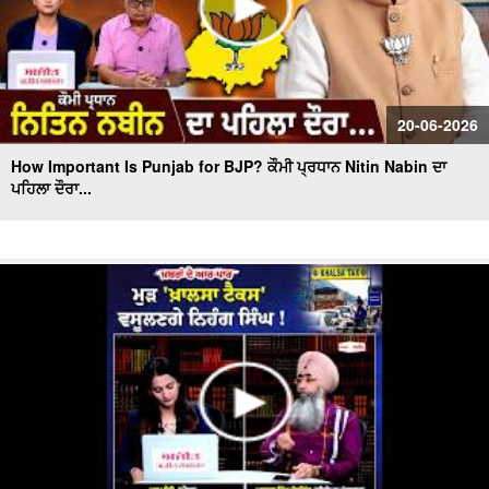
20-06-2026
How Important Is Punjab for BJP? ਕੌਮੀ ਪ੍ਰਧਾਨ Nitin Nabin ਦਾ
ਪਹਿਲਾ ਦੌਰਾ...