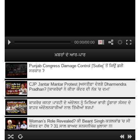
00:00/00:00
ਖ਼ਬਰਾਂ ਦੇ ਆਰ-ਪਾਰ
Punjab Congress Damage Control |'Sutlej' ਤੋਂ ਕਿਉਂ ਡਰੀ
ਸਰਕਾਰ ?
CJP Jantar Mantar Protest |ਅਸਤੀਫ਼ਾ ਦੇਣਗੇ Dharmendra
Pradhan? |'ਕਾਕਰੋਚਾਂ ਨੇ ਕੀਤਾ ਕੇਂਦਰ ਦੀ ਨੱਕ 'ਚ ਦਮ!'
ਕਾਕਰੋਚ ਜਨਤਾ ਪਾਰਟੀ ਦੇ ਅੰਦੋਲਨ ਨੂੰ ਮਿਲਿਆ ਭਾਰੀ ਹੂੰਗਾਰਾ ਸੰਸਦ ਦੇ
ਬਾਹਰ ਅੰਦੋਲਨਕਾਰੀਆਂ ਨਾਲ ਤਿੱਖੀਆਂ ਝੜਪਾਂ
Woman’s Role Revealed? ਕੀ Beant Singh ਕਤਲਕਾਂਡ 'ਚ ਸੀ
ਔਰਤ ਦਾ ਹੱਥ ? 31 ਸਾਲ ਬਾਅਦ ਸਨਸਨੀਖੇਜ਼ ਖ਼ੁਲਾਸਾ !!!
Ethanol ਵਾਲਾ Petrol,ਲੋਕਾਂ ਨਾਲ ਧੱਕਾ ਕਿਉਂ ?