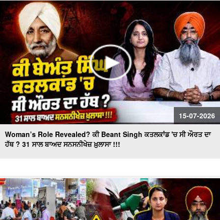
ਬਦਲ ਕੇ ਕਾਂਗਰਸ ਦਾ ਕਲੇਸ਼ ਹੋਵੇਗਾ ਖ਼ਤਮ ?
Survey Shakes Congress High Command,ਬਦਲੇਗੀ
leadership?
15-07-2026
Woman’s Role Revealed? ਕੀ Beant Singh ਕਤਲਕਾਂਡ 'ਚ ਸੀ ਔਰਤ ਦਾ
ਹੱਥ ? 31 ਸਾਲ ਬਾਅਦ ਸਨਸਨੀਖੇਜ਼ ਖ਼ੁਲਾਸਾ !!!