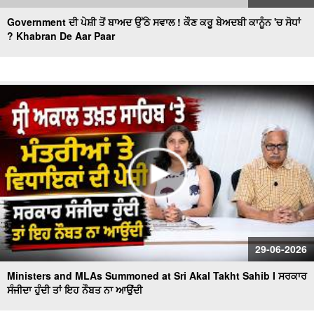
Government ਦੀ ਪੇਸ਼ੀ ਤੋਂ ਬਾਅਦ ਉੱਠੇ ਸਵਾਲ ! ਕੌਣ ਕਰੂ ਬੇਅਦਬੀ ਕਾਨੂੰਨ 'ਚ ਸੋਧਾਂ
? Khabran De Aar Paar
29-06-2026
Ministers and MLAs Summoned at Sri Akal Takht Sahib I ਸਰਕਾਰ
ਸੰਜੀਦਾ ਹੁੰਦੀ ਤਾਂ ਇਹ ਨੌਬਤ ਨਾ ਆਉਂਦੀ