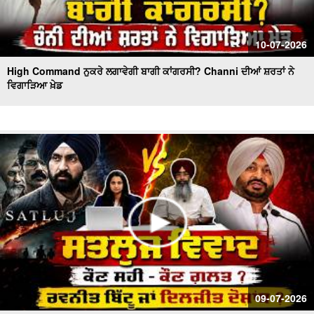
10-07-2026
High Command ਨੁਕਰੇ ਲਗਾਵੇਗੀ ਬਾਗੀ ਕਾਂਗਰਸੀ? Channi ਦੀਆਂ ਸ਼ਰਤਾਂ ਨੇ
ਵਿਗਾੜਿਆ ਖ਼ੇਡ
09-07-2026