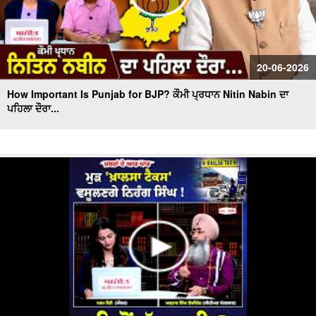
20-06-2026
How Important Is Punjab for BJP? ਕੌਮੀ ਪ੍ਰਧਾਨ Nitin Nabin ਦਾ
ਪਹਿਲਾ ਦੌਰਾ...