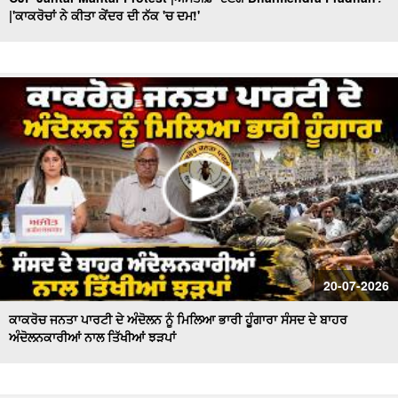
|'ਕਾਕਰੋਚਾਂ ਨੇ ਕੀਤਾ ਕੇਂਦਰ ਦੀ ਨੱਕ 'ਚ ਦਮ!'
Government ਦੀ ਪੇਸ਼ੀ ਤੋਂ ਬਾਅਦ ਉੱਠੇ ਸਵਾਲ ! ਕੌਣ ਕਰੂ ਬੇਅਦਬੀ
ਕਾਨੂੰਨ 'ਚ ਸੋਧਾਂ ? Khabran De Aar Paar
Ministers and MLAs Summoned at Sri Akal Takht Sahib
I ਸਰਕਾਰ ਸੰਜੀਦਾ ਹੁੰਦੀ ਤਾਂ ਇਹ ਨੌਬਤ ਨਾ ਆਉਂਦੀ
Hazur Sahib : ਸ੍ਰੀ ਹਜ਼ੂਰ ਸਾਹਿਬ ਦੇ ਐਕਟ ’ਚ ਤਬਦੀਲੀ ਦਾ ਫ਼ੈਸਲਾ
ਟਲਿਆਸਿੱਖ ਪ੍ਰਤੀਨਿਧੀਆਂ ਨਾਲ ਸਰਕਾਰ ਕਰੇਗੀ ਗੱਲ
AAP government’s dominance in Punjab,ਵਿਰੋਧੀ ਧਿਰ ਕਿਉਂ
ਫਿੱਕੀ? Khabran De Aar Paar
Congress falls behind in election activities! : ਕਦੋਂ ਮਿਲੇਗਾ
ਪੰਜਾਬ ਕਾਂਗਰਸ ਨੂੰ ਨਵਾਂ ਪ੍ਰਧਾਨ?
How Important Is Punjab for BJP? ਕੌਮੀ ਪ੍ਰਧਾਨ Nitin
20-07-2026
Nabin ਦਾ ਪਹਿਲਾ ਦੌਰਾ...
ਕਾਕਰੋਚ ਜਨਤਾ ਪਾਰਟੀ ਦੇ ਅੰਦੋਲਨ ਨੂੰ ਮਿਲਿਆ ਭਾਰੀ ਹੂੰਗਾਰਾ ਸੰਸਦ ਦੇ ਬਾਹਰ
ਅੰਦੋਲਨਕਾਰੀਆਂ ਨਾਲ ਤਿੱਖੀਆਂ ਝੜਪਾਂ
Nihang Singhs to Reimpose ‘Khalsa Tax’! ਕਿਥੋਂ ਤੱਕ ਸਹੀ ?
"BJP's masterplan to make inroads in Punjab!" ਕੀ ਪ੍ਰਧਾਨ