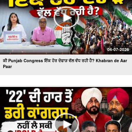
04-07-2026
ਕੀ Punjab Congress ਇੱਕ ਹੋਰ ਦੋਫਾੜ ਵੱਲ ਵੱਧ ਰਹੀ ਹੈ? Khabran de Aar
Paar