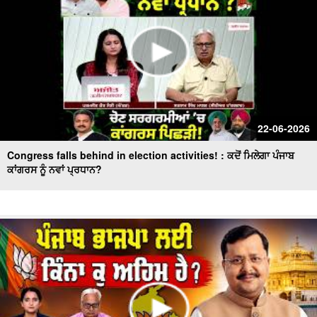
22-06-2026
Congress falls behind in election activities! : ਕਦੋਂ ਮਿਲੇਗਾ ਪੰਜਾਬ
ਕਾਂਗਰਸ ਨੂੰ ਨਵਾਂ ਪ੍ਰਧਾਨ?