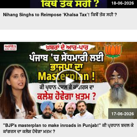
18-06-2026
Nihang Singhs to Reimpose ‘Khalsa Tax’! ਕਿਥੋਂ ਤੱਕ ਸਹੀ ?
17-06-2026
"BJP's masterplan to make inroads in Punjab!" ਕੀ ਪ੍ਰਧਾਨ ਬਦਲ ਕੇ
ਕਾਂਗਰਸ ਦਾ ਕਲੇਸ਼ ਹੋਵੇਗਾ ਖ਼ਤਮ ?