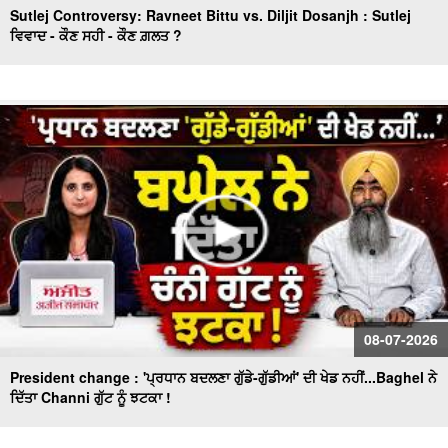
Sutlej Controversy: Ravneet Bittu vs. Diljit Dosanjh : Sutlej
ਵਿਵਾਦ - ਕੌਣ ਸਹੀ - ਕੌਣ ਗ਼ਲਤ ?
08-07-2026
President change : 'ਪ੍ਰਧਾਨ ਬਦਲਣਾ ਗੁੱਡੇ-ਗੁੱਡੀਆਂ' ਦੀ ਖੇਡ ਨਹੀਂ...Baghel ਨੇ
ਦਿੱਤਾ Channi ਗੁੱਟ ਨੂੰ ਝਟਕਾ !