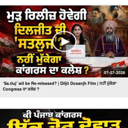
07-07-2026
‘Sa.tluj’ wil be Re-released? | Diljit Dosanjh Film | ਨਹੀਂ ਮੁੱਕੇਗਾ
Congress ਦਾ ਕਲੇਸ਼ ?