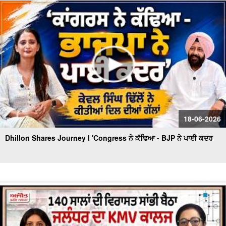
ਪਛਤਾਵਾ -ਸਟੇਟ ਐਵਾਰਡੀ ਰੇਸ਼ਮ ਕੌਰ
'ਆਪ' ਬਾਗ਼ੀਆਂ ਦੀ ਭਾਜਪਾ 'ਚ ਸ਼ਮੂਲੀਅਤ 'ਤੇ Tarun Chugh ਦਾ
ਧਮਾਕੇਦਾਰ ਇੰਟਰਵਿਊ
18-06-2026
Dhillon Shares Journey l 'Congress ਨੇ ਕੱਢਿਆ - BJP ਨੇ ਪਾਈ ਕਦਰ