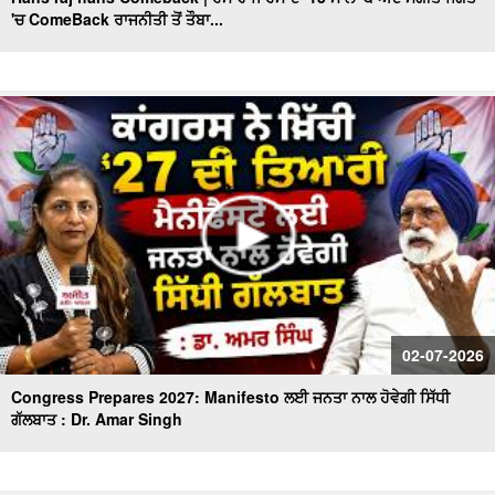
'ਚ ComeBack ਰਾਜਨੀਤੀ ਤੋਂ ਤੌਬਾ...
MLA Sukhanand ਦਾ ਖੁੱਲ੍ਹਾ challenge
Sunil Kumar Jakhar interview| ਪੰਜਾਬ ’ਚ BJP ਦੀ ਸਰਕਾਰ
ਬਣਨ ਨੂੰ ਲੈ ਜਾਖੜ ਨੇ ਕਰਤਾ ਵੱਡਾ ਦਾਅਵਾ
Punjabi Girl Gone To Ama Dablam : ਪੰਜਾਬ ਦੀ ਧੀ ਜਿਸ ਨੇ
ਪਿਤਾ ਦਾ ਸੁਪਨਾ ਕੀਤਾ ਸਾਕਾਰ ਫਤਿਹ ਕੀਤੀ ਉੱਚੀ ਚੋਟੀ
Exclusive : Surjit Singh Rakhra Interview, AAP ‘ਚ ਸ਼ਾਮਿਲ
ਹੋਣ ਮਗਰੋਂ
Mothers Day ਦੇ ਮੌਕੇ 'ਤੇ Special ਬੱਚਿਆਂ ਦੀਆਂ ਮਾਵਾਂ ਨਾਲ ਖ਼ਾਸ
ਗੱਲਬਾਤ
Punjab BJP ਦੀ Senior leadership ਦੀ DGP Gaurav Yadav
02-07-2026
ਨਾਲ ਮੁਲਾਕਾਤ
Congress Prepares 2027: Manifesto ਲਈ ਜਨਤਾ ਨਾਲ ਹੋਵੇਗੀ ਸਿੱਧੀ
ਗੱਲਬਾਤ : Dr. Amar Singh
"ਖਿਡਾਰੀ ਤੇ ਐਂਕਰ ਵਜੋਂ ਕਿਵੇਂ ਦਾ ਰਿਹਾ ਸਫ਼ਰ, ਆਓ ਕਰੀਏ ਕੌਮੀ
ਖਿਡਾਰੀ ਗੁਰਮਿੰਦਰ ਸਿੰਘ ਭੁੱਲਰ ਨਾਲ ਸਿੱਧੀ ਗੱਲਬਾਤ"
ਕਾਮਯਾਬੀ ਦੇ ਰਸਤੇ ’ਚ ਖੋਇਆ ਸਮਾਂ -ਮਾਂ ਦੀ ਆਖ਼ਰੀ ਪੁਕਾਰ ਦਾ