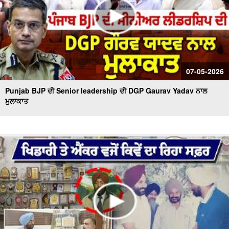
07-05-2026
Punjab BJP ਦੀ Senior leadership ਦੀ DGP Gaurav Yadav ਨਾਲ
ਮੁਲਾਕਾਤ