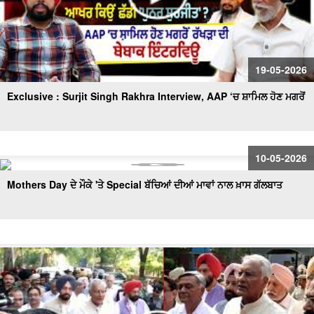
19-05-2026
Exclusive : Surjit Singh Rakhra Interview, AAP ‘ਚ ਸ਼ਾਮਿਲ ਹੋਣ ਮਗਰੋਂ
10-05-2026
Mothers Day ਦੇ ਮੌਕੇ 'ਤੇ Special ਬੱਚਿਆਂ ਦੀਆਂ ਮਾਵਾਂ ਨਾਲ ਖ਼ਾਸ ਗੱਲਬਾਤ