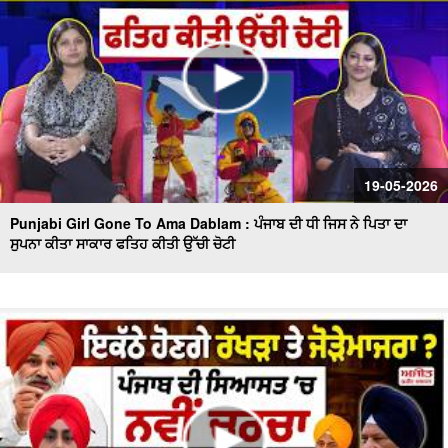
19-05-2026
Punjabi Girl Gone To Ama Dablam : ਪੰਜਾਬ ਦੀ ਧੀ ਜਿਸ ਨੇ ਪਿਤਾ ਦਾ
ਸੁਪਨਾ ਕੀਤਾ ਸਾਕਾਰ ਫਤਿਹ ਕੀਤੀ ਉੱਚੀ ਚੋਟੀ