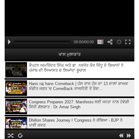
00:00/00:00
ਖਾਸ ਮੁਲਾਕਾਤ
ਕੈਪਟਨ ਅਮਰਿੰਦਰ ਸਿੰਘ ਅਤੇ ਡਾ. ਨਵਜੋਤ ਕੌਰ ਸਿੱਧੂ ਦੇ ਬਿਆਨਾਂ ਨੇ
ਪੰਜਾਬ ਦੀ ਸਿਆਸਤ ਚ ਲਿਆਂਦਾ ਭੂਚਾਲ
Hans raj hans Comeback | ਹੰਸ ਰਾਜ ਹੰਸ ਦਾ 13 ਸਾਲਾਂ ਬਾਅਦ
ਸੰਗੀਤ ਜਗਤ 'ਚ ComeBack ਰਾਜਨੀਤੀ ਤੋਂ ਤੌਬਾ...
Congress Prepares 2027: Manifesto ਲਈ ਜਨਤਾ ਨਾਲ ਹੋਵੇਗੀ
ਸਿੱਧੀ ਗੱਲਬਾਤ : Dr. Amar Singh
Dhillon Shares Journey l 'Congress ਨੇ ਕੱਢਿਆ - BJP ਨੇ
ਪਾਈ ਕਦਰ
KMV College Director Atima Sharma Podcast | 140