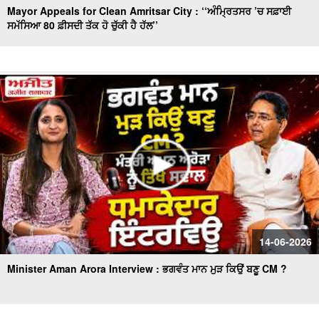
Mayor Appeals for Clean Amritsar City : ‘‘ਅੰਮ੍ਰਿਤਸਰ ’ਚ ਸਫ਼ਾਈ
ਸਮੱਸਿਆ 80 ਫ਼ੀਸਦੀ ਤੱਕ ਹੋ ਚੁੱਕੀ ਹੈ ਹੱਲ’’
14-06-2026
Minister Aman Arora Interview : ਭਗਵੰਤ ਮਾਨ ਮੁੜ ਕਿਉਂ ਬਣੂ CM ?