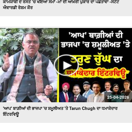
ਕਾਮਯਾਬੀ ਦੇ ਰਸਤੇ ’ਚ ਖੋਇਆ ਸਮਾਂ -ਮਾਂ ਦੀ ਆਖ਼ਰੀ ਪੁਕਾਰ ਦਾ ਪਛਤਾਵਾ -ਸਟੇਟ
ਐਵਾਰਡੀ ਰੇਸ਼ਮ ਕੌਰ
25-04-2026
'ਆਪ' ਬਾਗ਼ੀਆਂ ਦੀ ਭਾਜਪਾ 'ਚ ਸ਼ਮੂਲੀਅਤ 'ਤੇ Tarun Chugh ਦਾ ਧਮਾਕੇਦਾਰ
ਇੰਟਰਵਿਊ