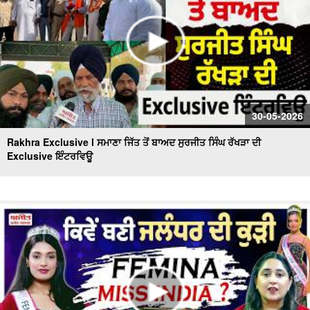
30-05-2026
Rakhra Exclusive l ਸਮਾਣਾ ਜਿੱਤ ਤੋਂ ਬਾਅਦ ਸੁਰਜੀਤ ਸਿੰਘ ਰੱਖੜਾ ਦੀ
Exclusive ਇੰਟਰਵਿਊ