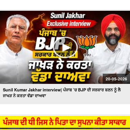
20-05-2026
Sunil Kumar Jakhar interview| ਪੰਜਾਬ ’ਚ BJP ਦੀ ਸਰਕਾਰ ਬਣਨ ਨੂੰ ਲੈ
ਜਾਖੜ ਨੇ ਕਰਤਾ ਵੱਡਾ ਦਾਅਵਾ