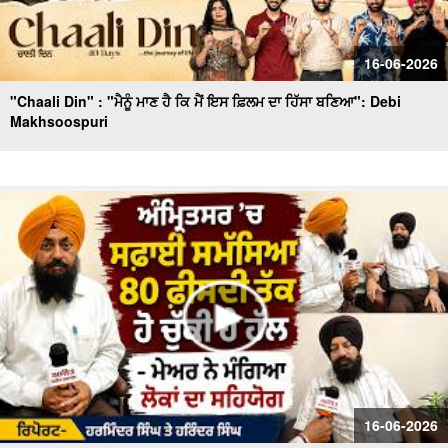
16-06-2026
"Chaali Din" : "ਮੈਨੂੰ ਮਾਣ ਹੈ ਕਿ ਮੈਂ ਇਸ ਫ਼ਿਲਮ ਦਾ ਹਿੱਸਾ ਬਣਿਆ": Debi
Makhsoospuri
16-06-2026