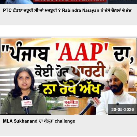
PTC ਛੱਡਣਾ ਜ਼ਰੂਰੀ ਸੀ ਜਾਂ ਮਜ਼ਬੂਰੀ ? Rabindra Narayan ਨੇ ਦੱਸੇ ਚੈਨਲਾਂ ਦੇ ਭੇਤ
20-05-2026
MLA Sukhanand ਦਾ ਖੁੱਲ੍ਹਾ challenge