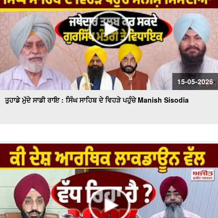
15-05-2026
ਤੁਹਾਡੇ ਮੁੱਦੇ ਸਾਡੀ ਰਾਇ : ਸਿੰਘ ਸਾਹਿਬ ਦੇ ਵਿਹੜੇ ਪਹੁੰਚੇ Manish Sisodia