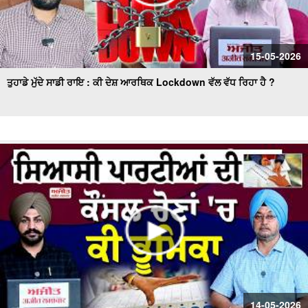
15-05-2026
ਤੁਹਾਡੇ ਮੁੱਦੇ ਸਾਡੀ ਰਾਇ : ਕੀ ਦੇਸ਼ ਆਰਥਿਕ Lockdown ਵੱਲ ਵੱਧ ਰਿਹਾ ਹੈ ?
14-05-2026