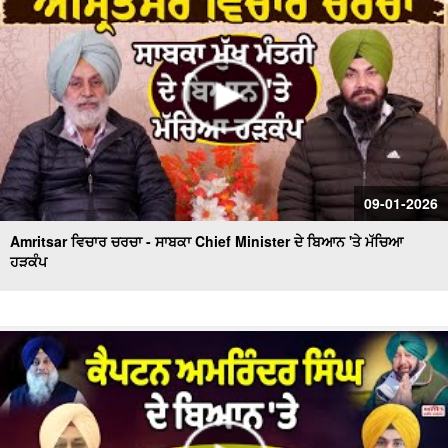
09-01-2026
Amritsar ਵਿਚਾਰ ਚਰਚਾ - ਸਾਬਕਾ Chief Minister ਦੇ ਬਿਆਨ 'ਤੇ ਮੱਚਿਆ
ਹੜਕੰਪ