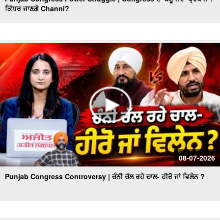
ਕਿੱਧਰ ਜਾਣਗੇ Channi?
ਨਿਮਰ ਹੋਈ ਸਰਕਾਰ ਦਾ ਕਿਹੜਾ ਹੋਵੇਗਾ ਅਗਲਾ ਪੈਂਤੜਾ, ਜਮ੍ਹਾਂ
ਕਰਵਾਉਣੇ ਪੈਣਗੇ ਅੰਮ੍ਰਿਤ ਛਕਣ ਦੇ ਸਰਟੀਫਿਕੇਟ
Congress ਕੱਟੇਗੀ ਕਈਆਂ ਦੀ ਟਿਕਟ,Leadership ਨਹੀਂ ਬਣਾ ਸਕੇਗੀ
ਆਪਣੇ ਲਾਡਲਿਆਂ ਨੂੰ ਉਮੀਦਵਾਰ
ਸਿਆਸਤ 'ਚ re - entry !, ਹੁਣ ਬਣੂ Sidhu CM ?
ਬਿਨ੍ਹਾਂ ‘ਸਨਮਾਨ’ ਦੇ ਦੁਨੀਆ ਤੋਂ ਰੁਖ਼ਸਤ ਹੋ ਗਏ ਸਿੱਖ ਪੂਰਾ ਨਾ ਹੋ
ਸਕਿਆ ਸ੍ਰੀ ਅਕਾਲ ਤਖ਼ਤ ਸਾਹਿਬ ਦਾ ਫ਼ੈਸਲਾ
ਵਿਚਾਰ ਚਰਚਾ ਅੰਮ੍ਰਿਤਸਰ - ਕਾਰਜਕਾਰੀ’ ਰਹੇਗਾ ਸ੍ਰੀ ਹਰਿਮੰਦਰ
ਸਾਹਿਬ ਦਾ ਹੈੱਡ ਗ੍ਰੰਥੀ !
ਅੰਮ੍ਰਿਤਸਰ ਵਿਚਾਰ ਚਰਚਾ: ਮੁੱਖ ਮੰਤਰੀ ਨੇ ਨਿਭਾਈ ਮਰਿਆਦਾ ਸ੍ਰੀ
08-07-2026
ਹਰਿਮੰਦਰ ਸਾਹਿਬ ਤੋਂ ਵਾਇਰਲ ਵੀਡਿਉ ਦਾ ਸੱਚ !
Punjab Congress Controversy | ਚੰਨੀ ਚੱਲ ਰਹੇ ਚਾਲ- ਹੀਰੋ ਜਾਂ ਵਿਲੇਨ ?
ਕੀ ਮੁੱਖ ਮੰਤਰੀ ਭਗਵੰਤ ਮਾਨ ਦੀ ਪੇਸ਼ੀ ਦੌਰਾਨ ਲਾਈਵ ਹੋਵੇਗੀ ਸਾਰੀ
ਕਾਰਵਾਈ ?
Amritsar ਵਿਚਾਰ ਚਰਚਾ - ਸਾਬਕਾ Chief Minister ਦੇ ਬਿਆਨ 'ਤੇ