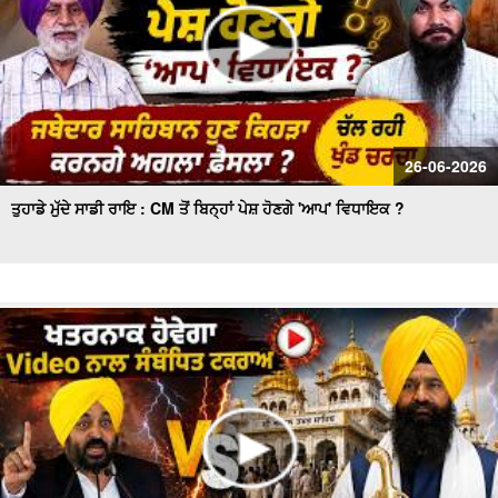
26-06-2026
ਤੁਹਾਡੇ ਮੁੱਦੇ ਸਾਡੀ ਰਾਇ : CM ਤੋਂ ਬਿਨ੍ਹਾਂ ਪੇਸ਼ ਹੋਣਗੇ 'ਆਪ' ਵਿਧਾਇਕ ?