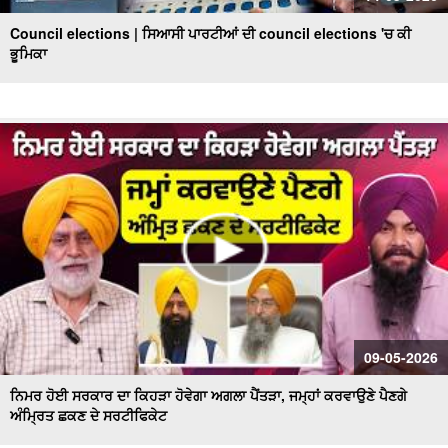
Council elections | ਸਿਆਸੀ ਪਾਰਟੀਆਂ ਦੀ council elections 'ਚ ਕੀ
ਭੂਮਿਕਾ
09-05-2026
ਨਿਮਰ ਹੋਈ ਸਰਕਾਰ ਦਾ ਕਿਹੜਾ ਹੋਵੇਗਾ ਅਗਲਾ ਪੈਂਤੜਾ, ਜਮ੍ਹਾਂ ਕਰਵਾਉਣੇ ਪੈਣਗੇ
ਅੰਮ੍ਰਿਤ ਛਕਣ ਦੇ ਸਰਟੀਫਿਕੇਟ