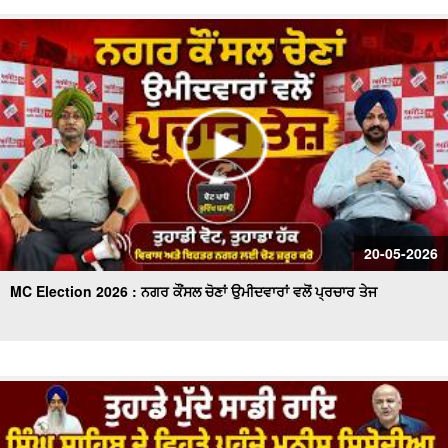
20-05-2026
MC Election 2026 : ਨਗਰ ਕੌਂਸਲ ਚੋਣਾਂ ਉਮੀਦਵਾਰਾਂ ਵਲੋਂ ਪ੍ਰਚਾਰ ਤੇਜ