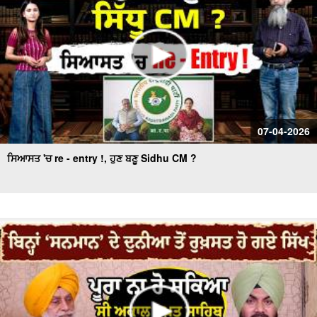
07-04-2026
ਸਿਆਸਤ 'ਚ re - entry !, ਹੁਣ ਬਣੂ Sidhu CM ?