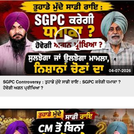
ਮੱਚਿਆ ਹੜਕੰਪ
ਕੈਪਟਨ ਅਮਰਿੰਦਰ ਸਿੰਘ ਦੇ ਬਿਆਨ 'ਤੇ ਸੁਖਬੀਰ ਸਿੰਘ ਬਾਦਲ ਚੁੱਪ ਕਿਉਂ
? ਕਾਂਗਰਸ ਵਿਚ ਸ਼ਾਮਿਲ ਹੋਣ ਦਾ ਸੱਚ !!
04-07-2026
SGPC Controversy : ਤੁਹਾਡੇ ਮੁੱਦੇ ਸਾਡੀ ਰਾਇ : SGPC ਕਰੇਗੀ ਧਮਾਕਾ ?
ਹੋਵੇਗੀ ਅਗਨ ਪ੍ਰੀਖਿਆ ?