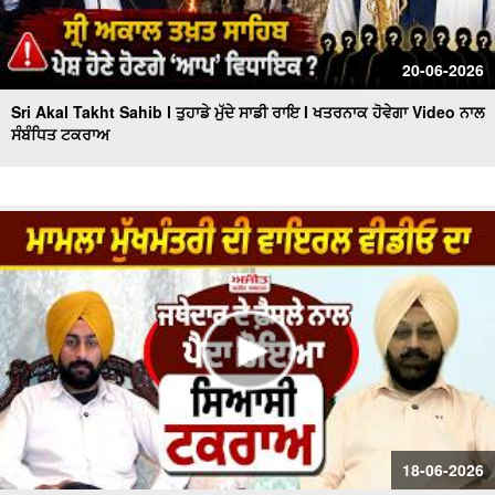
20-06-2026
Sri Akal Takht Sahib l ਤੁਹਾਡੇ ਮੁੱਦੇ ਸਾਡੀ ਰਾਇ l ਖਤਰਨਾਕ ਹੋਵੇਗਾ Video ਨਾਲ
ਸੰਬੰਧਿਤ ਟਕਰਾਅ
18-06-2026