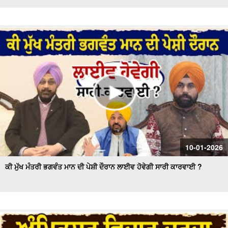
10-01-2026
ਕੀ ਮੁੱਖ ਮੰਤਰੀ ਭਗਵੰਤ ਮਾਨ ਦੀ ਪੇਸ਼ੀ ਦੌਰਾਨ ਲਾਈਵ ਹੋਵੇਗੀ ਸਾਰੀ ਕਾਰਵਾਈ ?