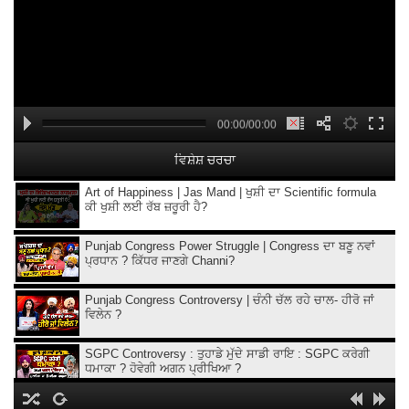
00:00/00:00
ਵਿਸ਼ੇਸ਼ ਚਰਚਾ
Art of Happiness | Jas Mand | ਖੁਸ਼ੀ ਦਾ Scientific formula
ਕੀ ਖੁਸ਼ੀ ਲਈ ਰੱਬ ਜ਼ਰੂਰੀ ਹੈ?
Punjab Congress Power Struggle | Congress ਦਾ ਬਣੂ ਨਵਾਂ
ਪ੍ਰਧਾਨ ? ਕਿੱਧਰ ਜਾਣਗੇ Channi?
Punjab Congress Controversy | ਚੰਨੀ ਚੱਲ ਰਹੇ ਚਾਲ- ਹੀਰੋ ਜਾਂ
ਵਿਲੇਨ ?
SGPC Controversy : ਤੁਹਾਡੇ ਮੁੱਦੇ ਸਾਡੀ ਰਾਇ : SGPC ਕਰੇਗੀ
ਧਮਾਕਾ ? ਹੋਵੇਗੀ ਅਗਨ ਪ੍ਰੀਖਿਆ ?
ਤੁਹਾਡੇ ਮੁੱਦੇ ਸਾਡੀ ਰਾਇ : CM ਤੋਂ ਬਿਨ੍ਹਾਂ ਪੇਸ਼ ਹੋਣਗੇ 'ਆਪ' ਵਿਧਾਇਕ ?