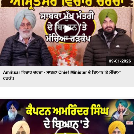
09-01-2026
Amritsar ਵਿਚਾਰ ਚਰਚਾ - ਸਾਬਕਾ Chief Minister ਦੇ ਬਿਆਨ 'ਤੇ ਮੱਚਿਆ
ਹੜਕੰਪ