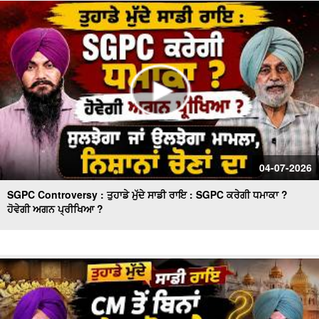
ਮੱਚਿਆ ਹੜਕੰਪ
ਕੈਪਟਨ ਅਮਰਿੰਦਰ ਸਿੰਘ ਦੇ ਬਿਆਨ 'ਤੇ ਸੁਖਬੀਰ ਸਿੰਘ ਬਾਦਲ ਚੁੱਪ ਕਿਉਂ
? ਕਾਂਗਰਸ ਵਿਚ ਸ਼ਾਮਿਲ ਹੋਣ ਦਾ ਸੱਚ !!
04-07-2026
SGPC Controversy : ਤੁਹਾਡੇ ਮੁੱਦੇ ਸਾਡੀ ਰਾਇ : SGPC ਕਰੇਗੀ ਧਮਾਕਾ ?
ਹੋਵੇਗੀ ਅਗਨ ਪ੍ਰੀਖਿਆ ?