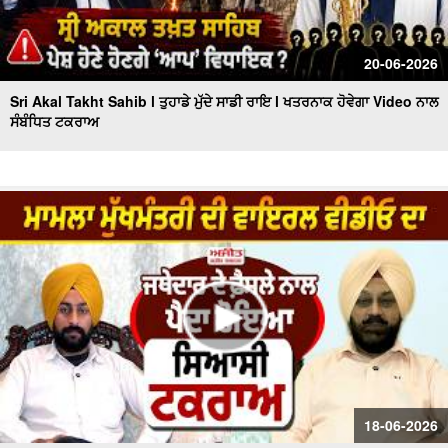
20-06-2026
Sri Akal Takht Sahib l ਤੁਹਾਡੇ ਮੁੱਦੇ ਸਾਡੀ ਰਾਇ l ਖਤਰਨਾਕ ਹੋਵੇਗਾ Video ਨਾਲ
ਸੰਬੰਧਿਤ ਟਕਰਾਅ
18-06-2026