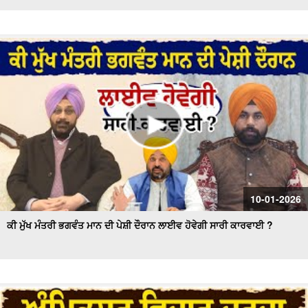
10-01-2026
ਕੀ ਮੁੱਖ ਮੰਤਰੀ ਭਗਵੰਤ ਮਾਨ ਦੀ ਪੇਸ਼ੀ ਦੌਰਾਨ ਲਾਈਵ ਹੋਵੇਗੀ ਸਾਰੀ ਕਾਰਵਾਈ ?