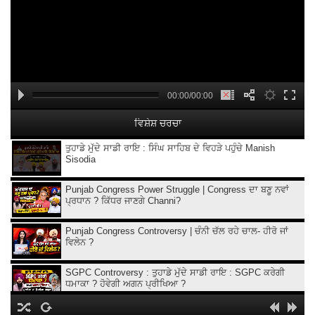
00:00/00:00
ਵਿਸ਼ੇਸ਼ ਚਰਚਾ
ਤੁਹਾਡੇ ਮੁੱਦੇ ਸਾਡੀ ਰਾਇ : ਸਿੰਘ ਸਾਹਿਬ ਦੇ ਵਿਹੜੇ ਪਹੁੰਚੇ Manish
Sisodia
Punjab Congress Power Struggle | Congress ਦਾ ਬਣੂ ਨਵਾਂ
ਪ੍ਰਧਾਨ ? ਕਿੱਧਰ ਜਾਣਗੇ Channi?
Punjab Congress Controversy | ਚੰਨੀ ਚੱਲ ਰਹੇ ਚਾਲ- ਹੀਰੋ ਜਾਂ
ਵਿਲੇਨ ?
SGPC Controversy : ਤੁਹਾਡੇ ਮੁੱਦੇ ਸਾਡੀ ਰਾਇ : SGPC ਕਰੇਗੀ
ਧਮਾਕਾ ? ਹੋਵੇਗੀ ਅਗਨ ਪ੍ਰੀਖਿਆ ?
ਤੁਹਾਡੇ ਮੁੱਦੇ ਸਾਡੀ ਰਾਇ : CM ਤੋਂ ਬਿਨ੍ਹਾਂ ਪੇਸ਼ ਹੋਣਗੇ 'ਆਪ' ਵਿਧਾਇਕ ?