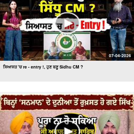
07-04-2026
ਸਿਆਸਤ 'ਚ re - entry !, ਹੁਣ ਬਣੂ Sidhu CM ?