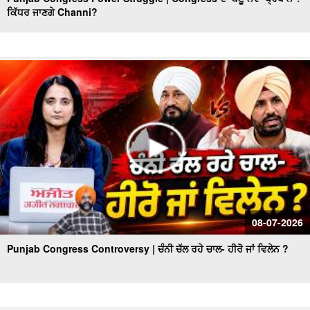
ਕਿੱਧਰ ਜਾਣਗੇ Channi?
ਨਿਮਰ ਹੋਈ ਸਰਕਾਰ ਦਾ ਕਿਹੜਾ ਹੋਵੇਗਾ ਅਗਲਾ ਪੈਂਤੜਾ, ਜਮ੍ਹਾਂ
ਕਰਵਾਉਣੇ ਪੈਣਗੇ ਅੰਮ੍ਰਿਤ ਛਕਣ ਦੇ ਸਰਟੀਫਿਕੇਟ
Congress ਕੱਟੇਗੀ ਕਈਆਂ ਦੀ ਟਿਕਟ,Leadership ਨਹੀਂ ਬਣਾ ਸਕੇਗੀ
ਆਪਣੇ ਲਾਡਲਿਆਂ ਨੂੰ ਉਮੀਦਵਾਰ
ਸਿਆਸਤ 'ਚ re - entry !, ਹੁਣ ਬਣੂ Sidhu CM ?
ਬਿਨ੍ਹਾਂ ‘ਸਨਮਾਨ’ ਦੇ ਦੁਨੀਆ ਤੋਂ ਰੁਖ਼ਸਤ ਹੋ ਗਏ ਸਿੱਖ ਪੂਰਾ ਨਾ ਹੋ
ਸਕਿਆ ਸ੍ਰੀ ਅਕਾਲ ਤਖ਼ਤ ਸਾਹਿਬ ਦਾ ਫ਼ੈਸਲਾ
ਵਿਚਾਰ ਚਰਚਾ ਅੰਮ੍ਰਿਤਸਰ - ਕਾਰਜਕਾਰੀ’ ਰਹੇਗਾ ਸ੍ਰੀ ਹਰਿਮੰਦਰ
ਸਾਹਿਬ ਦਾ ਹੈੱਡ ਗ੍ਰੰਥੀ !
ਅੰਮ੍ਰਿਤਸਰ ਵਿਚਾਰ ਚਰਚਾ: ਮੁੱਖ ਮੰਤਰੀ ਨੇ ਨਿਭਾਈ ਮਰਿਆਦਾ ਸ੍ਰੀ
08-07-2026
ਹਰਿਮੰਦਰ ਸਾਹਿਬ ਤੋਂ ਵਾਇਰਲ ਵੀਡਿਉ ਦਾ ਸੱਚ !
Punjab Congress Controversy | ਚੰਨੀ ਚੱਲ ਰਹੇ ਚਾਲ- ਹੀਰੋ ਜਾਂ ਵਿਲੇਨ ?
ਕੀ ਮੁੱਖ ਮੰਤਰੀ ਭਗਵੰਤ ਮਾਨ ਦੀ ਪੇਸ਼ੀ ਦੌਰਾਨ ਲਾਈਵ ਹੋਵੇਗੀ ਸਾਰੀ
ਕਾਰਵਾਈ ?
Amritsar ਵਿਚਾਰ ਚਰਚਾ - ਸਾਬਕਾ Chief Minister ਦੇ ਬਿਆਨ 'ਤੇ