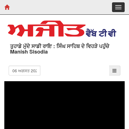
Toggl
navig
ਤੁਹਾਡੇ ਮੁੱਦੇ ਸਾਡੀ ਰਾਇ : ਸਿੰਘ ਸਾਹਿਬ ਦੇ ਵਿਹੜੇ ਪਹੁੰਚੇ
Manish Sisodia