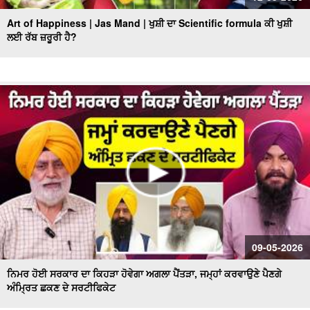
Art of Happiness | Jas Mand | ਖੁਸ਼ੀ ਦਾ Scientific formula ਕੀ ਖੁਸ਼ੀ
ਲਈ ਰੱਬ ਜ਼ਰੂਰੀ ਹੈ?
09-05-2026
ਨਿਮਰ ਹੋਈ ਸਰਕਾਰ ਦਾ ਕਿਹੜਾ ਹੋਵੇਗਾ ਅਗਲਾ ਪੈਂਤੜਾ, ਜਮ੍ਹਾਂ ਕਰਵਾਉਣੇ ਪੈਣਗੇ
ਅੰਮ੍ਰਿਤ ਛਕਣ ਦੇ ਸਰਟੀਫਿਕੇਟ