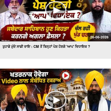
26-06-2026
ਤੁਹਾਡੇ ਮੁੱਦੇ ਸਾਡੀ ਰਾਇ : CM ਤੋਂ ਬਿਨ੍ਹਾਂ ਪੇਸ਼ ਹੋਣਗੇ 'ਆਪ' ਵਿਧਾਇਕ ?