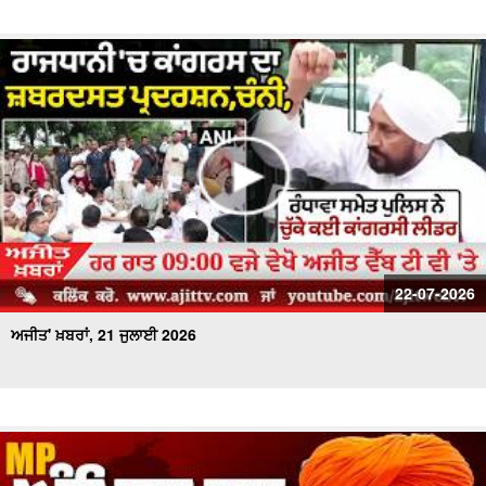
22-07-2026
ਅਜੀਤ' ਖ਼ਬਰਾਂ, 21 ਜੁਲਾਈ 2026