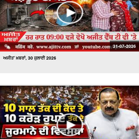
31-07-2026
ਅਜੀਤ' ਖ਼ਬਰਾਂ, 30 ਜੁਲਾਈ 2026