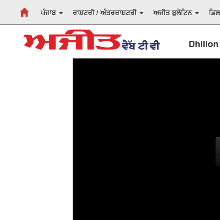
ਪੰਜਾਬ
ਰਾਸ਼ਟਰੀ / ਅੰਤਰਰਾਸ਼ਟਰੀ
ਅਜੀਤ ਬੁਲੇਟਿਨ
ਫ਼ਿ
Dhillon