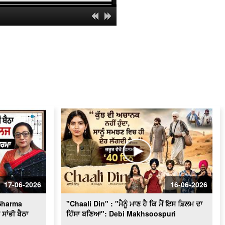
Mayor Appeals for Clean Amritsar
City : ‘‘ਅੰਮ੍ਰਿਤਸਰ ’ਚ ਸਫ਼ਾਈ ਸਮੱਸਿਆ 80
ਫ਼ੀਸਦੀ ਤੱਕ ਹੋ ਚੁੱਕੀ ਹੈ ਹੱਲ’’
Minister Aman Arora Interview : ਭਗਵੰਤ
ਮਾਨ ਮੁੜ ਕਿਉਂ ਬਣੂ CM ?
ਬਠਿੰਡਾ ਨਗਰ ਨਿਗਮ ਦੇ ਦੂਸਰੀ ਵਾਰ ਚੁਣੇ ਗਏ
ਮੇਅਰ ਪਦਮਜੀਤ ਸਿੰਘ ਮਹਿਤਾ ਨਾਲ ਵਿਸ਼ੇਸ਼
ਗੱਲਬਾਤ
Rakhra Exclusive l ਸਮਾਣਾ ਜਿੱਤ ਤੋਂ ਬਾਅਦ
ਸੁਰਜੀਤ ਸਿੰਘ ਰੱਖੜਾ ਦੀ Exclusive
ਇੰਟਰਵਿਊ
Femina Miss India : Yashika Sharma
ਕਿਵੇਂ ਬਣੀ Jalandhar ਦੀ ਕੁੜੀ ?
PTC ਛੱਡਣਾ ਜ਼ਰੂਰੀ ਸੀ ਜਾਂ ਮਜ਼ਬੂਰੀ ?
Rabindra Narayan ਨੇ ਦੱਸੇ ਚੈਨਲਾਂ ਦੇ ਭੇਤ
17-06-2026
16-06-2026
MLA Sukhanand ਦਾ ਖੁੱਲ੍ਹਾ challenge
Sharma
"Chaali Din" : "ਮੈਨੂੰ ਮਾਣ ਹੈ ਕਿ ਮੈਂ ਇਸ ਫ਼ਿਲਮ ਦਾ
ਾਂਭੀ ਬੈਠਾ
ਹਿੱਸਾ ਬਣਿਆ": Debi Makhsoospuri
Sunil Kumar Jakhar interview| ਪੰਜਾਬ ’ਚ