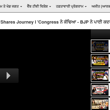
ਲਮ ਤੇ ਖੇਡ ਜਗਤ
ਵੈੱਬ ਟੀਵੀ ਵਿਸ਼ੇਸ਼
ਹਫ਼ਤਾਵਾਰੀ ਪ੍ਰੋਗਰਾਮ
ਅਜੀਤ (ਆਰ
 Shares Journey l 'Congress ਨੇ ਕੱਢਿਆ - BJP ਨੇ ਪਾਈ ਕਦ