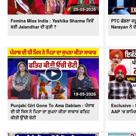
25-05-2026
Femina Miss India : Yashika Sharma ਕਿਵੇਂ
PTC ਛੱਡਣਾ ਜ਼ਰ
ਬਣੀ Jalandhar ਦੀ ਕੁੜੀ ?
Narayan ਨੇ ਦੱਸ
19-05-2026
Punjabi Girl Gone To Ama Dablam : ਪੰਜਾਬ
Exclusive : 
ਦੀ ਧੀ ਜਿਸ ਨੇ ਪਿਤਾ ਦਾ ਸੁਪਨਾ ਕੀਤਾ ਸਾਕਾਰ ਫਤਿਹ
AAP ‘ਚ ਸ਼ਾਮਿਲ
ਕੀਤੀ ਉੱਚੀ ਚੋਟੀ