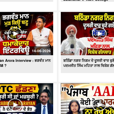
14-06-2026
an Arora Interview : ਭਗਵੰਤ ਮਾਨ
ਬਠਿੰਡਾ ਨਗਰ ਨਿਗਮ ਦੇ ਦੂਸਰੀ ਵਾਰ ਚੁ
 CM ?
ਪਦਮਜੀਤ ਸਿੰਘ ਮਹਿਤਾ ਨਾਲ ਵਿਸ਼ੇਸ਼ ਗੱ