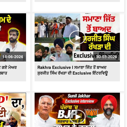
BJP ਦੀ ਸਰਕਾਰ ਬਣਨ ਨੂੰ ਲੈ ਜਾਖੜ ਨੇ ਕਰਤਾ
ਵੱਡਾ ਦਾਅਵਾ
Punjabi Girl Gone To Ama Dablam :
ਪੰਜਾਬ ਦੀ ਧੀ ਜਿਸ ਨੇ ਪਿਤਾ ਦਾ ਸੁਪਨਾ ਕੀਤਾ
ਸਾਕਾਰ ਫਤਿਹ ਕੀਤੀ ਉੱਚੀ ਚੋਟੀ
Exclusive : Surjit Singh Rakhra
Interview, AAP ‘ਚ ਸ਼ਾਮਿਲ ਹੋਣ ਮਗਰੋਂ
Mothers Day ਦੇ ਮੌਕੇ 'ਤੇ Special ਬੱਚਿਆਂ
ਦੀਆਂ ਮਾਵਾਂ ਨਾਲ ਖ਼ਾਸ ਗੱਲਬਾਤ
14-06-2026
30-05-2026
Punjab BJP ਦੀ Senior leadership ਦੀ
ਣੇ ਗਏ ਮੇਅਰ
Rakhra Exclusive l ਸਮਾਣਾ ਜਿੱਤ ਤੋਂ ਬਾਅਦ
DGP Gaurav Yadav ਨਾਲ ਮੁਲਾਕਾਤ
ਲਬਾਤ
ਸੁਰਜੀਤ ਸਿੰਘ ਰੱਖੜਾ ਦੀ Exclusive ਇੰਟਰਵਿਊ
"ਖਿਡਾਰੀ ਤੇ ਐਂਕਰ ਵਜੋਂ ਕਿਵੇਂ ਦਾ ਰਿਹਾ ਸਫ਼ਰ,
ਆਓ ਕਰੀਏ ਕੌਮੀ ਖਿਡਾਰੀ ਗੁਰਮਿੰਦਰ ਸਿੰਘ
ਭੁੱਲਰ ਨਾਲ ਸਿੱਧੀ ਗੱਲਬਾਤ"
ਕਾਮਯਾਬੀ ਦੇ ਰਸਤੇ ’ਚ ਖੋਇਆ ਸਮਾਂ -ਮਾਂ ਦੀ
ਆਖ਼ਰੀ ਪੁਕਾਰ ਦਾ ਪਛਤਾਵਾ -ਸਟੇਟ ਐਵਾਰਡੀ
ਰੇਸ਼ਮ ਕੌਰ
'ਆਪ' ਬਾਗ਼ੀਆਂ ਦੀ ਭਾਜਪਾ 'ਚ ਸ਼ਮੂਲੀਅਤ 'ਤੇ
Tarun Chugh ਦਾ ਧਮਾਕੇਦਾਰ ਇੰਟਰਵਿਊ