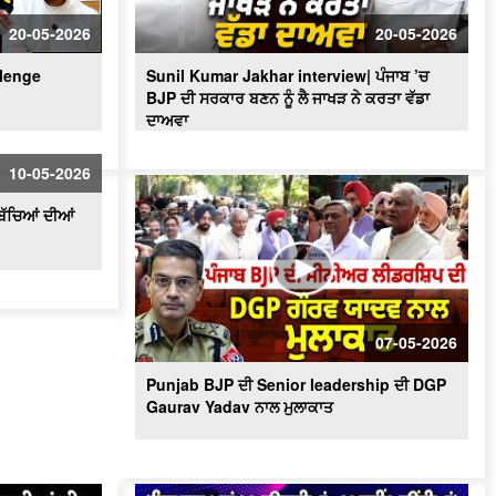
'ਇਸ ਵਾਰ 2 ਜਾਂ 9 ਆਉਣਗੀਆਂ - 92 ਨਹੀਂ
ਆਉਂਦੀਆਂ' 'ਬਦਲਾਅ ਨੇ ਸਾਨੂੰ ਡਰਾ'ਤਾ' - MLA
20-05-2026
20-05-2026
Bawa Henry
llenge
Sunil Kumar Jakhar interview| ਪੰਜਾਬ ’ਚ
BJP ਦੀ ਸਰਕਾਰ ਬਣਨ ਨੂੰ ਲੈ ਜਾਖੜ ਨੇ ਕਰਤਾ ਵੱਡਾ
ਦਾਅਵਾ
10-05-2026
ਬੱਚਿਆਂ ਦੀਆਂ
07-05-2026
Punjab BJP ਦੀ Senior leadership ਦੀ DGP
Gaurav Yadav ਨਾਲ ਮੁਲਾਕਾਤ