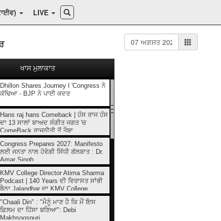
ਕਾਈਵ)
LIVE
ਰ
ਖਾਸ ਮੁਲਾਕਾਤ
Dhillon Shares Journey l 'Congress ਨੇ
ਕੱਢਿਆ - BJP ਨੇ ਪਾਈ ਕਦਰ
Hans raj hans Comeback | ਹੰਸ ਰਾਜ ਹੰਸ
ਦਾ 13 ਸਾਲਾਂ ਬਾਅਦ ਸੰਗੀਤ ਜਗਤ 'ਚ
ComeBack ਰਾਜਨੀਤੀ ਤੋਂ ਤੌਬਾ...
Congress Prepares 2027: Manifesto
ਲਈ ਜਨਤਾ ਨਾਲ ਹੋਵੇਗੀ ਸਿੱਧੀ ਗੱਲਬਾਤ : Dr.
Amar Singh
KMV College Director Atima Sharma
Podcast | 140 Years ਦੀ ਵਿਰਾਸਤ ਸਾਂਭੀ
ਬੈਠਾ Jalandhar ਦਾ KMV College
"Chaali Din" : "ਮੈਨੂੰ ਮਾਣ ਹੈ ਕਿ ਮੈਂ ਇਸ
ਫ਼ਿਲਮ ਦਾ ਹਿੱਸਾ ਬਣਿਆ": Debi
Makhsoospuri