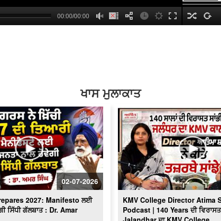
00:00/00:00
hd2160
hd1440
hd1080
hd720
large
medium
small
tiny
no source
no source
no source
no source
no source
no source
no source
no source
no source
no source
2
1.5
1.25
normal
0.5
ਖਾਸ ਮੁਲਾਕਾਤ
0.25
02-07-2026
repares 2027: Manifesto ਲਈ
KMV College Director Atima 
ਗੀ ਸਿੱਧੀ ਗੱਲਬਾਤ : Dr. Amar
Podcast | 140 Years ਦੀ ਵਿਰਾਸਤ ਸ
Jalandhar ਦਾ KMV College