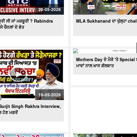
20-05-2026
ੂਰੀ ਸੀ ਜਾਂ ਮਜ਼ਬੂਰੀ ? Rabindra
MLA Sukhanand ਦਾ ਖੁੱਲ੍ਹਾ cha
ੇ ਚੈਨਲਾਂ ਦੇ ਭੇਤ
Mothers Day ਦੇ ਮੌਕੇ 'ਤੇ Special 
ਮਾਵਾਂ ਨਾਲ ਖ਼ਾਸ ਗੱਲਬਾਤ
19-05-2026
Surjit Singh Rakhra Interview,
 ਹੋਣ ਮਗਰੋਂ