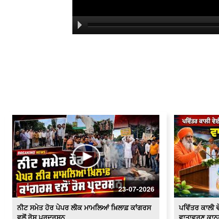
23-07-2026
ਨੀਟ ਸਮੇਤ ਹੋਰ ਪੇਪਰ ਲੀਕ ਮਾਮਲਿਆਂ ਖ਼ਿਲਾਫ਼ ਕਾਂਗਰਸ
ਪਵਿੱਤਰ ਕਾਲੀ ਵੇ
ਵਲੋਂ ਰੋਸ ਪ੍ਰਦਰਸ਼ਨ
ਵਾਤਾਵਰਣ ਕਾਨ