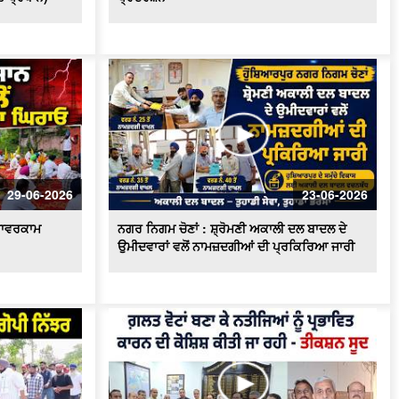
ਵੋਟਰ ਸੂਚੀਆਂ 'ਚ ਗੜਬੜੀਆਂ ਨੂੰ ਲੈ ਕੇ ਤੀਕਸ਼ਨ
ਸੂਦ ਵਲੋਂ ਡੀਸੀ ਨੂੰ ਮੰਗ ਪੱਤਰ
ਟਰਾਂਸਫਾਰਮਰ ਵਿਚ ਸ਼ਾਰਟ ਸਰਕਟ ਹੋਣ ਕਾਰਨ
ਲੱਗੀ ਭਿਆਨਕ ਅੱਗ
ਦੋਆਬਾ ਖ਼ਾਸ - ਕੁਦਰਤ ਨਾਲ ਵਿਰੋਧ ਮਨੁੱਖ ਲਈ
ਖ਼ਤਰਨਾਕ : ਸੰਤ ਸੀਚੇਵਾਲ
ਐਚ.ਪੀ.ਗੈਸ ਟੈਂਕਰ ਨੇ ਲਈ ਇਕ ਵਿਅਕਤੀ ਦੀ
ਜਾਨ , ਪਰਿਵਾਰ ਦਾ ਰੋ-ਰੋ ਬੁਰਾ ਹਾਲ
29-06-2026
23-06-2026
ਦੋਆਬਾ ਖ਼ਾਸ : ਸੱਲਾਂ ਤੇ ਲਾਦੀਆਂ ਵਿਚਕਾਰ
ਂ ਪਾਵਰਕਾਮ
ਨਗਰ ਨਿਗਮ ਚੋਣਾਂ : ਸ਼੍ਰੋਮਣੀ ਅਕਾਲੀ ਦਲ ਬਾਦਲ ਦੇ
ਅੱ.ਗ ਲੱਗਣ ਨਾਲ ਸੈਂਕੜੇ ਏਕੜ ਫਸਲ ਅਗਨ
ਭੇਂਟ
ਉਮੀਦਵਾਰਾਂ ਵਲੋਂ ਨਾਮਜ਼ਦਗੀਆਂ ਦੀ ਪ੍ਰਕਿਰਿਆ ਜਾਰੀ
ਮੰਡੀਆਂ ਵਿਚ ਕਣਕ ਦੀ ਖ਼ਰੀਦ ਕੇ ਪੁਖਤਾ
ਪ੍ਰਬੰਧ, 5.30 ਲੱਖ ਮੀਟਰਿਕ ਟਨ ਖ਼ਰੀਦ ਦਾ
ਅਨੁਮਾਨ - Mohinder Bhagat
ਆਗੂਆਂ ਨੂੰ ਘਰਾਂ 'ਚ ਨਜ਼ਰਬੰਦ ਕਾਰਨ 'ਤੇ ਭੜਕੇ
ਕਿਸਾਨ , ਕੀਤਾ ਰੋਸ ਪ੍ਰਦਰਸ਼ਨ
ਕਿਸਾਨ ਮਜ਼ਦੂਰ ਸੰਘਰਸ਼ ਕਮੇਟੀ ਵਲੋਂ Press
Conference, ਮੰਡੀਆਂ ਦੇ ਹਾਲਾਤਾਂ ਨੂੰ ਲੈ ਕੇ