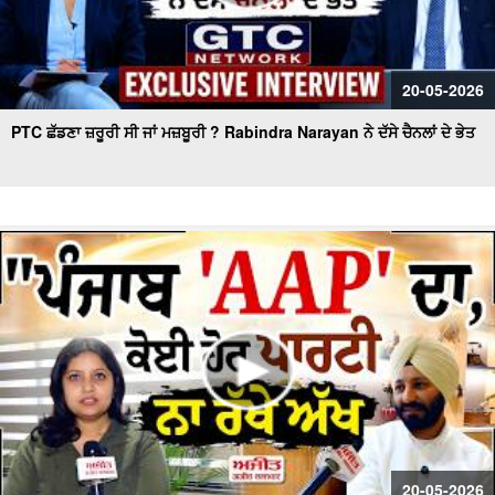
20-05-2026
PTC ਛੱਡਣਾ ਜ਼ਰੂਰੀ ਸੀ ਜਾਂ ਮਜ਼ਬੂਰੀ ? Rabindra Narayan ਨੇ ਦੱਸੇ ਚੈਨਲਾਂ ਦੇ ਭੇਤ
20-05-2026