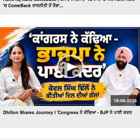
'ਚ ComeBack ਰਾਜਨੀਤੀ ਤੋਂ ਤੌਬਾ...
Sunil Kumar Jakhar interview| ਪੰਜਾਬ ’ਚ BJP ਦੀ ਸਰਕਾਰ
ਬਣਨ ਨੂੰ ਲੈ ਜਾਖੜ ਨੇ ਕਰਤਾ ਵੱਡਾ ਦਾਅਵਾ
Punjabi Girl Gone To Ama Dablam : ਪੰਜਾਬ ਦੀ ਧੀ ਜਿਸ ਨੇ
ਪਿਤਾ ਦਾ ਸੁਪਨਾ ਕੀਤਾ ਸਾਕਾਰ ਫਤਿਹ ਕੀਤੀ ਉੱਚੀ ਚੋਟੀ
Exclusive : Surjit Singh Rakhra Interview, AAP ‘ਚ ਸ਼ਾਮਿਲ
ਹੋਣ ਮਗਰੋਂ
Mothers Day ਦੇ ਮੌਕੇ 'ਤੇ Special ਬੱਚਿਆਂ ਦੀਆਂ ਮਾਵਾਂ ਨਾਲ ਖ਼ਾਸ
ਗੱਲਬਾਤ
Punjab BJP ਦੀ Senior leadership ਦੀ DGP Gaurav Yadav
ਨਾਲ ਮੁਲਾਕਾਤ
"ਖਿਡਾਰੀ ਤੇ ਐਂਕਰ ਵਜੋਂ ਕਿਵੇਂ ਦਾ ਰਿਹਾ ਸਫ਼ਰ, ਆਓ ਕਰੀਏ ਕੌਮੀ
18-06-2026
ਖਿਡਾਰੀ ਗੁਰਮਿੰਦਰ ਸਿੰਘ ਭੁੱਲਰ ਨਾਲ ਸਿੱਧੀ ਗੱਲਬਾਤ"
Dhillon Shares Journey l 'Congress ਨੇ ਕੱਢਿਆ - BJP ਨੇ ਪਾਈ ਕਦਰ
ਕਾਮਯਾਬੀ ਦੇ ਰਸਤੇ ’ਚ ਖੋਇਆ ਸਮਾਂ -ਮਾਂ ਦੀ ਆਖ਼ਰੀ ਪੁਕਾਰ ਦਾ
ਪਛਤਾਵਾ -ਸਟੇਟ ਐਵਾਰਡੀ ਰੇਸ਼ਮ ਕੌਰ
'ਆਪ' ਬਾਗ਼ੀਆਂ ਦੀ ਭਾਜਪਾ 'ਚ ਸ਼ਮੂਲੀਅਤ 'ਤੇ Tarun Chugh ਦਾ