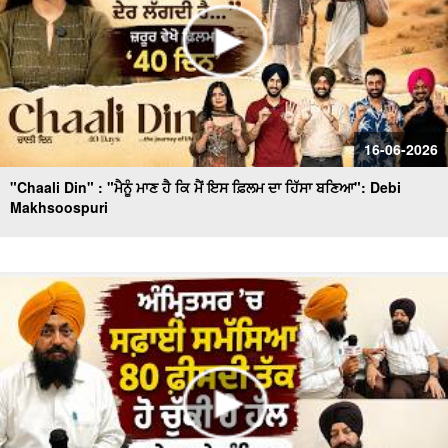
16-06-2026
"Chaali Din" : "ਮੈਨੂੰ ਮਾਣ ਹੈ ਕਿ ਮੈਂ ਇਸ ਫ਼ਿਲਮ ਦਾ ਹਿੱਸਾ ਬਣਿਆ": Debi
Makhsoospuri