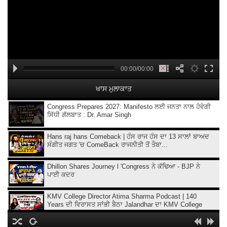
00:00/00:00
ਖਾਸ ਮੁਲਾਕਾਤ
Congress Prepares 2027: Manifesto ਲਈ ਜਨਤਾ ਨਾਲ ਹੋਵੇਗੀ
ਸਿੱਧੀ ਗੱਲਬਾਤ : Dr. Amar Singh
Hans raj hans Comeback | ਹੰਸ ਰਾਜ ਹੰਸ ਦਾ 13 ਸਾਲਾਂ ਬਾਅਦ
ਸੰਗੀਤ ਜਗਤ 'ਚ ComeBack ਰਾਜਨੀਤੀ ਤੋਂ ਤੌਬਾ...
Dhillon Shares Journey l 'Congress ਨੇ ਕੱਢਿਆ - BJP ਨੇ
ਪਾਈ ਕਦਰ
KMV College Director Atima Sharma Podcast | 140
Years ਦੀ ਵਿਰਾਸਤ ਸਾਂਭੀ ਬੈਠਾ Jalandhar ਦਾ KMV College
"Chaali Din" : "ਮੈਨੂੰ ਮਾਣ ਹੈ ਕਿ ਮੈਂ ਇਸ ਫ਼ਿਲਮ ਦਾ ਹਿੱਸਾ ਬਣਿਆ":