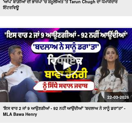
'ਆਪ' ਬਾਗ਼ੀਆਂ ਦੀ ਭਾਜਪਾ 'ਚ ਸ਼ਮੂਲੀਅਤ 'ਤੇ Tarun Chugh ਦਾ ਧਮਾਕੇਦਾਰ
ਇੰਟਰਵਿਊ
22-03-2026
'ਇਸ ਵਾਰ 2 ਜਾਂ 9 ਆਉਣਗੀਆਂ - 92 ਨਹੀਂ ਆਉਂਦੀਆਂ' 'ਬਦਲਾਅ ਨੇ ਸਾਨੂੰ ਡਰਾ'ਤਾ' -
MLA Bawa Henry