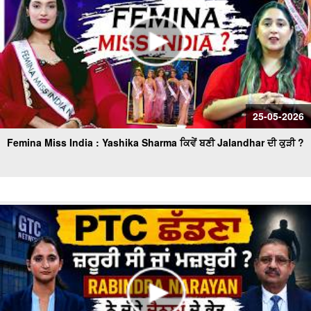
25-05-2026
Femina Miss India : Yashika Sharma ਕਿਵੇਂ ਬਣੀ Jalandhar ਦੀ ਕੁੜੀ ?