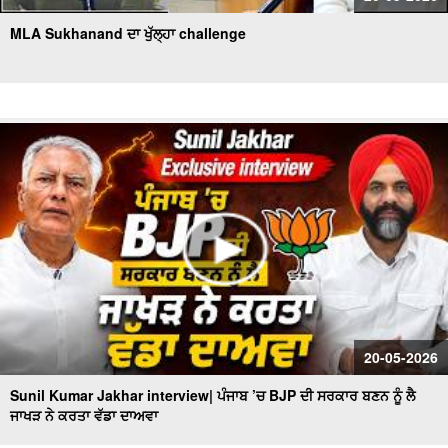
MLA Sukhanand ਦਾ ਖੁੱਲ੍ਹਾ challenge
20-05-2026
Sunil Kumar Jakhar interview| ਪੰਜਾਬ ’ਚ BJP ਦੀ ਸਰਕਾਰ ਬਣਨ ਨੂੰ ਲੈ
ਜਾਖੜ ਨੇ ਕਰਤਾ ਵੱਡਾ ਦਾਅਵਾ