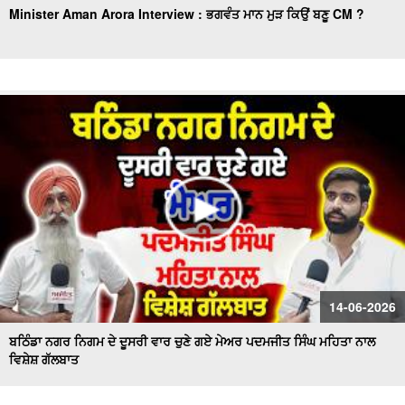
Minister Aman Arora Interview : ਭਗਵੰਤ ਮਾਨ ਮੁੜ ਕਿਉਂ ਬਣੂ CM ?
14-06-2026
ਬਠਿੰਡਾ ਨਗਰ ਨਿਗਮ ਦੇ ਦੂਸਰੀ ਵਾਰ ਚੁਣੇ ਗਏ ਮੇਅਰ ਪਦਮਜੀਤ ਸਿੰਘ ਮਹਿਤਾ ਨਾਲ
ਵਿਸ਼ੇਸ਼ ਗੱਲਬਾਤ