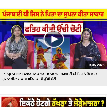
19-05-2026
Punjabi Girl Gone To Ama Dablam : ਪੰਜਾਬ ਦੀ ਧੀ ਜਿਸ ਨੇ ਪਿਤਾ ਦਾ
ਸੁਪਨਾ ਕੀਤਾ ਸਾਕਾਰ ਫਤਿਹ ਕੀਤੀ ਉੱਚੀ ਚੋਟੀ