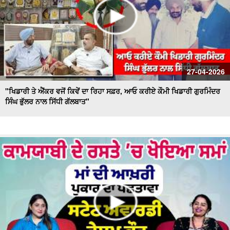
27-04-2026
"ਖਿਡਾਰੀ ਤੇ ਐਂਕਰ ਵਜੋਂ ਕਿਵੇਂ ਦਾ ਰਿਹਾ ਸਫ਼ਰ, ਆਓ ਕਰੀਏ ਕੌਮੀ ਖਿਡਾਰੀ ਗੁਰਮਿੰਦਰ
ਸਿੰਘ ਭੁੱਲਰ ਨਾਲ ਸਿੱਧੀ ਗੱਲਬਾਤ"