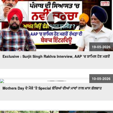
19-05-2026
Exclusive : Surjit Singh Rakhra Interview, AAP ‘ਚ ਸ਼ਾਮਿਲ ਹੋਣ ਮਗਰੋਂ
10-05-2026
Mothers Day ਦੇ ਮੌਕੇ 'ਤੇ Special ਬੱਚਿਆਂ ਦੀਆਂ ਮਾਵਾਂ ਨਾਲ ਖ਼ਾਸ ਗੱਲਬਾਤ