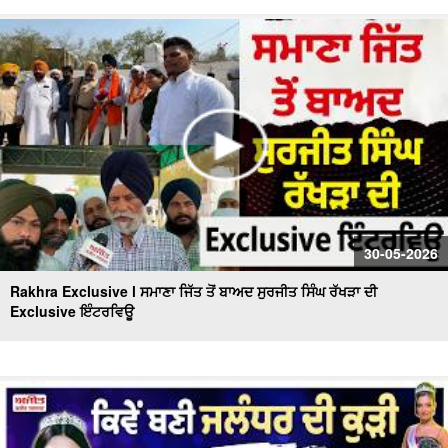
30-05-2026
Rakhra Exclusive l ਸਮਾਣਾ ਜਿੱਤ ਤੋਂ ਬਾਅਦ ਸੁਰਜੀਤ ਸਿੰਘ ਰੱਖੜਾ ਦੀ
Exclusive ਇੰਟਰਵਿਊ