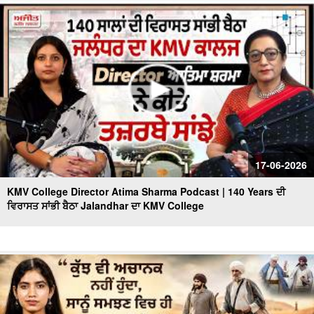
ਧਮਾਕੇਦਾਰ ਇੰਟਰਵਿਊ
'ਇਸ ਵਾਰ 2 ਜਾਂ 9 ਆਉਣਗੀਆਂ - 92 ਨਹੀਂ ਆਉਂਦੀਆਂ' 'ਬਦਲਾਅ ਨੇ
ਸਾਨੂੰ ਡਰਾ'ਤਾ' - MLA Bawa Henry
17-06-2026
KMV College Director Atima Sharma Podcast | 140 Years ਦੀ
ਵਿਰਾਸਤ ਸਾਂਭੀ ਬੈਠਾ Jalandhar ਦਾ KMV College