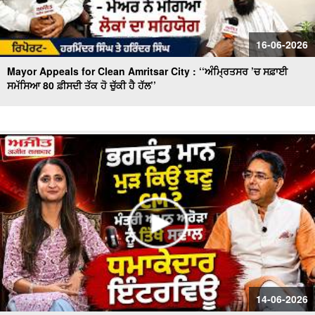
16-06-2026
Mayor Appeals for Clean Amritsar City : ‘‘ਅੰਮ੍ਰਿਤਸਰ ’ਚ ਸਫ਼ਾਈ
ਸਮੱਸਿਆ 80 ਫ਼ੀਸਦੀ ਤੱਕ ਹੋ ਚੁੱਕੀ ਹੈ ਹੱਲ’’
14-06-2026