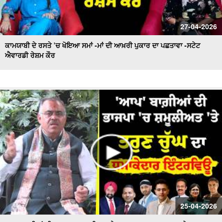
27-04-2026
ਕਾਮਯਾਬੀ ਦੇ ਰਸਤੇ ’ਚ ਖੋਇਆ ਸਮਾਂ -ਮਾਂ ਦੀ ਆਖ਼ਰੀ ਪੁਕਾਰ ਦਾ ਪਛਤਾਵਾ -ਸਟੇਟ
ਐਵਾਰਡੀ ਰੇਸ਼ਮ ਕੌਰ
25-04-2026