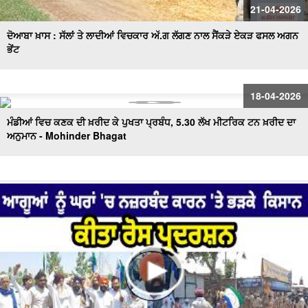
21-04-2026
ਦੋਆਬਾ ਖ਼ਾਸ : ਸੱਲਾਂ ਤੇ ਲਾਦੀਆਂ ਵਿਚਕਾਰ ਅੱ.ਗ ਲੱਗਣ ਨਾਲ ਸੈਂਕੜੇ ਏਕੜ ਫਸਲ ਅਗਨ
ਭੇਂਟ
18-04-2026
ਮੰਡੀਆਂ ਵਿਚ ਕਣਕ ਦੀ ਖ਼ਰੀਦ ਕੇ ਪੁਖਤਾ ਪ੍ਰਬੰਧ, 5.30 ਲੱਖ ਮੀਟਰਿਕ ਟਨ ਖ਼ਰੀਦ ਦਾ
ਅਨੁਮਾਨ - Mohinder Bhagat