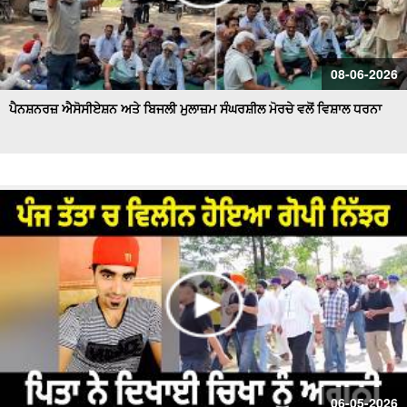
08-06-2026
ਪੈਨਸ਼ਨਰਜ਼ ਐਸੋਸੀਏਸ਼ਨ ਅਤੇ ਬਿਜਲੀ ਮੁਲਾਜ਼ਮ ਸੰਘਰਸ਼ੀਲ ਮੋਰਚੇ ਵਲੋਂ ਵਿਸ਼ਾਲ ਧਰਨਾ
06-05-2026