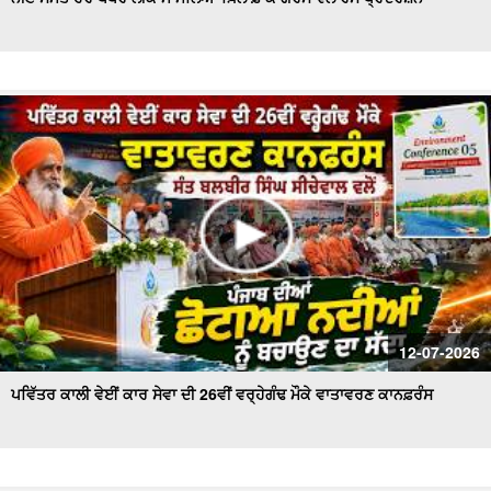
ਵੋਟਰ ਸੂਚੀਆਂ 'ਚ ਗੜਬੜੀਆਂ ਨੂੰ ਲੈ ਕੇ ਤੀਕਸ਼ਨ ਸੂਦ ਵਲੋਂ ਡੀਸੀ ਨੂੰ ਮੰਗ
ਪੱਤਰ
ਟਰਾਂਸਫਾਰਮਰ ਵਿਚ ਸ਼ਾਰਟ ਸਰਕਟ ਹੋਣ ਕਾਰਨ ਲੱਗੀ ਭਿਆਨਕ ਅੱਗ
ਦੋਆਬਾ ਖ਼ਾਸ - ਕੁਦਰਤ ਨਾਲ ਵਿਰੋਧ ਮਨੁੱਖ ਲਈ ਖ਼ਤਰਨਾਕ : ਸੰਤ
ਸੀਚੇਵਾਲ
ਐਚ.ਪੀ.ਗੈਸ ਟੈਂਕਰ ਨੇ ਲਈ ਇਕ ਵਿਅਕਤੀ ਦੀ ਜਾਨ , ਪਰਿਵਾਰ ਦਾ ਰੋ-
ਰੋ ਬੁਰਾ ਹਾਲ
ਦੋਆਬਾ ਖ਼ਾਸ : ਸੱਲਾਂ ਤੇ ਲਾਦੀਆਂ ਵਿਚਕਾਰ ਅੱ.ਗ ਲੱਗਣ ਨਾਲ ਸੈਂਕੜੇ
ਏਕੜ ਫਸਲ ਅਗਨ ਭੇਂਟ
ਮੰਡੀਆਂ ਵਿਚ ਕਣਕ ਦੀ ਖ਼ਰੀਦ ਕੇ ਪੁਖਤਾ ਪ੍ਰਬੰਧ, 5.30 ਲੱਖ ਮੀਟਰਿਕ
12-07-2026
ਟਨ ਖ਼ਰੀਦ ਦਾ ਅਨੁਮਾਨ - Mohinder Bhagat
ਪਵਿੱਤਰ ਕਾਲੀ ਵੇਈਂ ਕਾਰ ਸੇਵਾ ਦੀ 26ਵੀਂ ਵਰ੍ਹੇਗੰਢ ਮੌਕੇ ਵਾਤਾਵਰਣ ਕਾਨਫ਼ਰੰਸ
ਆਗੂਆਂ ਨੂੰ ਘਰਾਂ 'ਚ ਨਜ਼ਰਬੰਦ ਕਾਰਨ 'ਤੇ ਭੜਕੇ ਕਿਸਾਨ , ਕੀਤਾ ਰੋਸ
ਪ੍ਰਦਰਸ਼ਨ
ਕਿਸਾਨ ਮਜ਼ਦੂਰ ਸੰਘਰਸ਼ ਕਮੇਟੀ ਵਲੋਂ Press Conference, ਮੰਡੀਆਂ