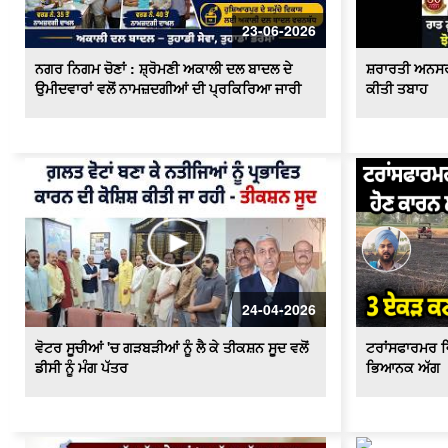
23-06-2026
ਨਗਰ ਨਿਗਮ ਚੋਣਾਂ : ਸ਼੍ਰੋਮਣੀ ਅਕਾਲੀ ਦਲ ਬਾਦਲ ਦੇ
ਸ਼ਰਾਰਤੀ ਅਨਸਰਾ
ਉਮੀਦਵਾਰਾਂ ਵਲੋਂ ਨਾਮਜ਼ਦਗੀਆਂ ਦੀ ਪ੍ਰਕਿਰਿਆ ਜਾਰੀ
ਕੀਤੀ ਤਬਾਹ
24-04-2026
ਵੋਟਰ ਸੂਚੀਆਂ 'ਚ ਗੜਬੜੀਆਂ ਨੂੰ ਲੈ ਕੇ ਤੀਕਸ਼ਨ ਸੂਦ ਵਲੋਂ
ਟਰਾਂਸਫਾਰਮਰ ਵ
ਡੀਸੀ ਨੂੰ ਮੰਗ ਪੱਤਰ
ਭਿਆਨਕ ਅੱਗ