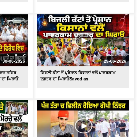
ਨੇ ਦਿਖਾਈ ਚਿਖਾ ਨੂੰ ਅਗਨੀ
ਵੋਟਰ ਸੂਚੀਆਂ 'ਚ ਗੜਬੜੀਆਂ ਨੂੰ ਲੈ ਕੇ ਤੀਕਸ਼ਨ
ਸੂਦ ਵਲੋਂ ਡੀਸੀ ਨੂੰ ਮੰਗ ਪੱਤਰ
ਟਰਾਂਸਫਾਰਮਰ ਵਿਚ ਸ਼ਾਰਟ ਸਰਕਟ ਹੋਣ ਕਾਰਨ
ਲੱਗੀ ਭਿਆਨਕ ਅੱਗ
ਦੋਆਬਾ ਖ਼ਾਸ - ਕੁਦਰਤ ਨਾਲ ਵਿਰੋਧ ਮਨੁੱਖ ਲਈ
ਖ਼ਤਰਨਾਕ : ਸੰਤ ਸੀਚੇਵਾਲ
30-06-2026
29-06-2026
ਐਚ.ਪੀ.ਗੈਸ ਟੈਂਕਰ ਨੇ ਲਈ ਇਕ ਵਿਅਕਤੀ ਦੀ
ਵਿਚ ਸ਼ਹਿਰ
ਬਿਜਲੀ ਕੱਟਾਂ ਤੋਂ ਪ੍ਰੇਸ਼ਾਨ ਕਿਸਾਨਾਂ ਵਲੋਂ ਪਾਵਰਕਾਮ
ਜਾਨ , ਪਰਿਵਾਰ ਦਾ ਰੋ-ਰੋ ਬੁਰਾ ਹਾਲ
ਣੇ ਦਾ ਘਿਰਾਓ
ਦਫ਼ਤਰ ਦਾ ਘਿਰਾਓSaved as
ਦੋਆਬਾ ਖ਼ਾਸ : ਸੱਲਾਂ ਤੇ ਲਾਦੀਆਂ ਵਿਚਕਾਰ
ਅੱ.ਗ ਲੱਗਣ ਨਾਲ ਸੈਂਕੜੇ ਏਕੜ ਫਸਲ ਅਗਨ
ਭੇਂਟ
ਮੰਡੀਆਂ ਵਿਚ ਕਣਕ ਦੀ ਖ਼ਰੀਦ ਕੇ ਪੁਖਤਾ
ਪ੍ਰਬੰਧ, 5.30 ਲੱਖ ਮੀਟਰਿਕ ਟਨ ਖ਼ਰੀਦ ਦਾ
ਅਨੁਮਾਨ - Mohinder Bhagat
ਆਗੂਆਂ ਨੂੰ ਘਰਾਂ 'ਚ ਨਜ਼ਰਬੰਦ ਕਾਰਨ 'ਤੇ ਭੜਕੇ
ਕਿਸਾਨ , ਕੀਤਾ ਰੋਸ ਪ੍ਰਦਰਸ਼ਨ