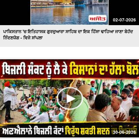
02-07-2026
ਪਾਕਿਸਤਾਨ 'ਚ ਇਤਿਹਾਸਕ ਗੁਰਦੁਆਰਾ ਸਾਹਿਬ ਦਾ ਇਕ ਹਿੱਸਾ ਢਾਹਿਆ ਜਾਣਾ ਬੇਹੱਦ
ਨਿੰਦਣਯੋਗ - ਵਿਜੇ ਸਾਂਪਲਾ
30-06-2026