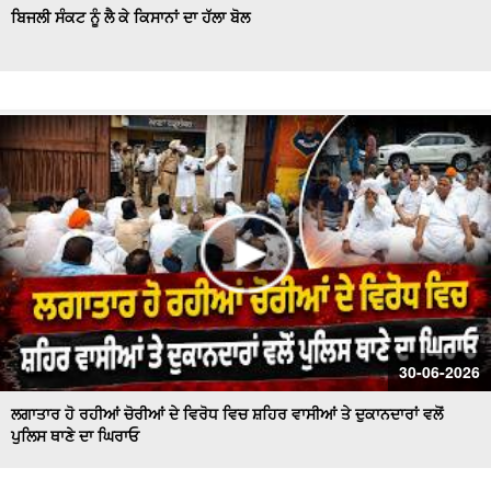
ਬਿਜਲੀ ਸੰਕਟ ਨੂੰ ਲੈ ਕੇ ਕਿਸਾਨਾਂ ਦਾ ਹੱਲਾ ਬੋਲ
30-06-2026
ਲਗਾਤਾਰ ਹੋ ਰਹੀਆਂ ਚੋਰੀਆਂ ਦੇ ਵਿਰੋਧ ਵਿਚ ਸ਼ਹਿਰ ਵਾਸੀਆਂ ਤੇ ਦੁਕਾਨਦਾਰਾਂ ਵਲੋਂ
ਪੁਲਿਸ ਥਾਣੇ ਦਾ ਘਿਰਾਓ