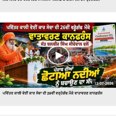
ਪੰਜ ਤੱਤਾ ਚ ਵਿਲੀਨ ਹੋਇਆ ਗੋਪੀ ਨਿੱਝਰ, ਪਿਤਾ ਨੇ ਦਿਖਾਈ ਚਿਖਾ ਨੂੰ
ਅਗਨੀ
ਵੋਟਰ ਸੂਚੀਆਂ 'ਚ ਗੜਬੜੀਆਂ ਨੂੰ ਲੈ ਕੇ ਤੀਕਸ਼ਨ ਸੂਦ ਵਲੋਂ ਡੀਸੀ ਨੂੰ ਮੰਗ
ਪੱਤਰ
ਟਰਾਂਸਫਾਰਮਰ ਵਿਚ ਸ਼ਾਰਟ ਸਰਕਟ ਹੋਣ ਕਾਰਨ ਲੱਗੀ ਭਿਆਨਕ ਅੱਗ
ਦੋਆਬਾ ਖ਼ਾਸ - ਕੁਦਰਤ ਨਾਲ ਵਿਰੋਧ ਮਨੁੱਖ ਲਈ ਖ਼ਤਰਨਾਕ : ਸੰਤ
ਸੀਚੇਵਾਲ
ਐਚ.ਪੀ.ਗੈਸ ਟੈਂਕਰ ਨੇ ਲਈ ਇਕ ਵਿਅਕਤੀ ਦੀ ਜਾਨ , ਪਰਿਵਾਰ ਦਾ ਰੋ-
ਰੋ ਬੁਰਾ ਹਾਲ
ਦੋਆਬਾ ਖ਼ਾਸ : ਸੱਲਾਂ ਤੇ ਲਾਦੀਆਂ ਵਿਚਕਾਰ ਅੱ.ਗ ਲੱਗਣ ਨਾਲ ਸੈਂਕੜੇ
12-07-2026
ਏਕੜ ਫਸਲ ਅਗਨ ਭੇਂਟ
ਪਵਿੱਤਰ ਕਾਲੀ ਵੇਈਂ ਕਾਰ ਸੇਵਾ ਦੀ 26ਵੀਂ ਵਰ੍ਹੇਗੰਢ ਮੌਕੇ ਵਾਤਾਵਰਣ ਕਾਨਫ਼ਰੰਸ
ਮੰਡੀਆਂ ਵਿਚ ਕਣਕ ਦੀ ਖ਼ਰੀਦ ਕੇ ਪੁਖਤਾ ਪ੍ਰਬੰਧ, 5.30 ਲੱਖ ਮੀਟਰਿਕ
ਟਨ ਖ਼ਰੀਦ ਦਾ ਅਨੁਮਾਨ - Mohinder Bhagat
ਆਗੂਆਂ ਨੂੰ ਘਰਾਂ 'ਚ ਨਜ਼ਰਬੰਦ ਕਾਰਨ 'ਤੇ ਭੜਕੇ ਕਿਸਾਨ , ਕੀਤਾ ਰੋਸ