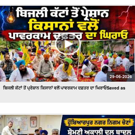
29-06-2026
ਬਿਜਲੀ ਕੱਟਾਂ ਤੋਂ ਪ੍ਰੇਸ਼ਾਨ ਕਿਸਾਨਾਂ ਵਲੋਂ ਪਾਵਰਕਾਮ ਦਫ਼ਤਰ ਦਾ ਘਿਰਾਓSaved as