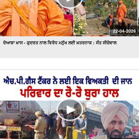
22-04-2026
ਦੋਆਬਾ ਖ਼ਾਸ - ਕੁਦਰਤ ਨਾਲ ਵਿਰੋਧ ਮਨੁੱਖ ਲਈ ਖ਼ਤਰਨਾਕ : ਸੰਤ ਸੀਚੇਵਾਲ