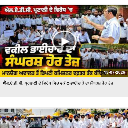
13-07-2026
ਐਲ.ਏ.ਡੀ.ਸੀ. ਪ੍ਰਣਾਲੀ ਦੇ ਵਿਰੋਧ ਵਿਚ ਵਕੀਲ ਭਾਈਚਾਰੇ ਦਾ ਸੰਘਰਸ਼ ਹੋਰ ਤੇਜ਼