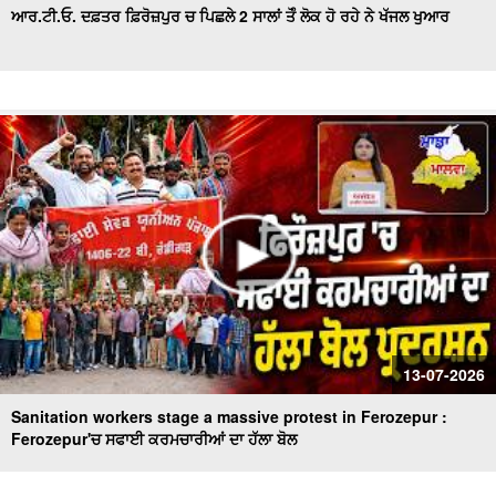
ਆਰ.ਟੀ.ਓ. ਦਫ਼ਤਰ ਫ਼ਿਰੋਜ਼ਪੁਰ ਚ ਪਿਛਲੇ 2 ਸਾਲਾਂ ਤੋੰ ਲੋਕ ਹੋ ਰਹੇ ਨੇ ਖੱਜਲ ਖੁਆਰ
13-07-2026
Sanitation workers stage a massive protest in Ferozepur :
Ferozepur'ਚ ਸਫਾਈ ਕਰਮਚਾਰੀਆਂ ਦਾ ਹੱਲਾ ਬੋਲ