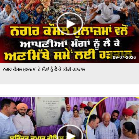
09-07-2026
ਨਗਰ ਕੌਸਲ ਮੁਲਾਜ਼ਮਾਂ ਨੇ ਮੰਗਾਂ ਨੂੰ ਲੈ ਕੇ ਕੀਤੀ ਹੜਤਾਲ