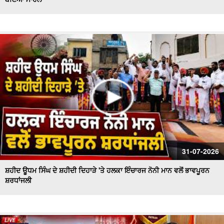
Sanitation workers stage a massive protest in Ferozepur
: Ferozepur'ਚ ਸਫਾਈ ਕਰਮਚਾਰੀਆਂ ਦਾ ਹੱਲਾ ਬੋਲ
ਐਲ.ਏ.ਡੀ.ਸੀ. ਪ੍ਰਣਾਲੀ ਦੇ ਵਿਰੋਧ ਵਿਚ ਵਕੀਲ ਭਾਈਚਾਰੇ ਦਾ ਸੰਘਰਸ਼
ਹੋਰ ਤੇਜ਼
ਫ਼ਿਲਮ 'ਸਤਲੁਜ' 'ਤੇ ਪਾਬੰਦੀ ਦੇ ਵਿਰੋਧ ਵਿਚ ਐੱਸ.ਜੀ.ਪੀ.ਸੀ ਅਤੇ
ਸ਼੍ਰੋਮਣੀ ਅਕਾਲੀ ਦਲ (ਬ) ਵਲੋਂ ਵਿਸ਼ਾਲ ਰੋਸ ਮਾਰਚ
ਸ਼ਾਮਲਾਟ ਜ਼ਮੀਨ 'ਤੇ ਕਬਜ਼ੇ ਦੀ ਕੋਸ਼ਿਸ਼, ਪੰਚਾਇਤ ਨੇ ਕੀਤੀ ਕਾਰਵਾਈ ਦੀ
ਮੰਗ
ਸ਼੍ਰੋਮਣੀ ਅਕਾਲੀ ਦਲ (ਬ) ਵਲੋਂ 'ਬਦਲੇਗਾ ਖਰੜ, ਬੋਲੇਗਾ ਖਰੜ' ਮੁਹਿੰਮ
ਦੀ ਸ਼ੁਰੂਆਤ
ਸਫ਼ਾਈ ਸੇਵਕਾਂ ਦੀ ਸੂਬਾ ਪੱਧਰੀ ਹੜਤਾਲ ਦੁਬਾਰਾ ਸ਼ੁਰੂ
31-07-2026
ਸ਼ਹੀਦ ਊਧਮ ਸਿੰਘ ਦੇ ਸ਼ਹੀਦੀ ਦਿਹਾੜੇ 'ਤੇ ਹਲਕਾ ਇੰਚਾਰਜ ਨੋਨੀ ਮਾਨ ਵਲੋਂ ਭਾਵਪੂਰਨ
ਸ਼ਰਧਾਂਜਲੀ
ਚੋਰਾਂ ਨੇ ਐਨ.ਆਰ.ਆਈ ਪਰਿਵਾਰ ਦੇ ਘਰ ਨੂੰ ਬਣਾਇਆ ਨਿਸ਼ਾਨਾ
ਨਗਰ ਕੌਸਲ ਮੁਲਾਜ਼ਮਾਂ ਨੇ ਮੰਗਾਂ ਨੂੰ ਲੈ ਕੇ ਕੀਤੀ ਹੜਤਾਲ