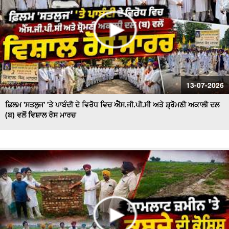
13-07-2026
ਫ਼ਿਲਮ 'ਸਤਲੁਜ' 'ਤੇ ਪਾਬੰਦੀ ਦੇ ਵਿਰੋਧ ਵਿਚ ਐੱਸ.ਜੀ.ਪੀ.ਸੀ ਅਤੇ ਸ਼੍ਰੋਮਣੀ ਅਕਾਲੀ ਦਲ
(ਬ) ਵਲੋਂ ਵਿਸ਼ਾਲ ਰੋਸ ਮਾਰਚ