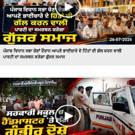
26-07-2026
ਪੰਜਾਬ ਵਿਧਾਨ ਸਭਾ ਚੋਣਾਂ ਦੌਰਾਨ ਆਪਣੇ ਭਾਈਚਾਰੇ ਦੇ ਹਿੱਤਾਂ ਦੀ ਗੱਲ ਕਰਨ ਵਾਲੀ
ਪਾਰਟੀ ਦਾ ਸਮਰਥਨ ਕਰੇਗਾ ਗੁੱਜਰ ਸਮਾਜ