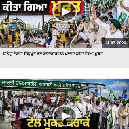
14-07-2026
ਬੀਕੇਯੂ ਏਕਤਾ ਸਿੱਧੂਪੁਰ ਵਲੋਂ ਕਾਲਾਝਾੜ ਟੋਲ ਪਲਾਜ਼ਾ ਕੀਤਾ ਗਿਆ ਮੁਫ਼ਤ