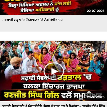
22-07-2026
ਸਰਕਾਰੀ ਸਕੂਲ 'ਚ ਹੈੱਡਮਾਸਟਰ 'ਤੇ ਲੱਗੇ ਗੰਭੀਰ ਦੋਸ਼
20-07-2026
ਸਫ਼ਾਈ ਸੇਵਕਾਂ ਦੀਆਂ ਮੰਗਾਂ ਸੰਬੰਧੀ ਪੰਜਾਬ ਦੇ ਰਾਜਪਾਲ ਨੂੰ ਮਿਲਾਂਗਾ - ਰਣਜੀਤ ਸਿੰਘ ਗਿੱਲ