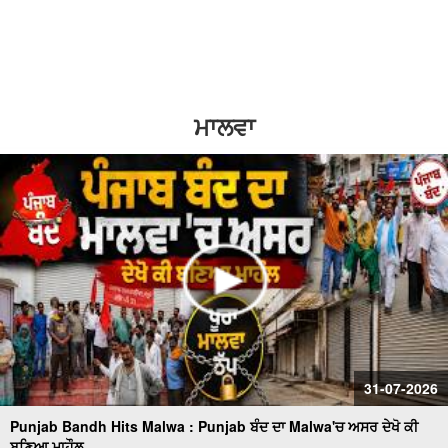
2
1.5
ਸਰਕਾਰੀ ਸਕੂਲ 'ਚ ਹੈੱਡਮਾਸਟਰ 'ਤੇ ਲੱਗੇ ਗੰਭੀਰ ਦੋਸ਼
1.25
normal
ਸਫ਼ਾਈ ਸੇਵਕਾਂ ਦੀਆਂ ਮੰਗਾਂ ਸੰਬੰਧੀ ਪੰਜਾਬ ਦੇ ਰਾਜਪਾਲ ਨੂੰ ਮਿਲਾਂਗਾ -
0.5
ਰਣਜੀਤ ਸਿੰਘ ਗਿੱਲ (ਹਲਕਾ ਇੰਚਾਰਜ ਭਾਜਪਾ)
ਮਾਲਵਾ
0.25
ਸਫ਼ਾਈ ਸੇਵਕਾਂ ਵਲੋਂ ਹੜਤਾਲ ਲਗਾਤਾਰ ਜਾਰੀ, ਸ਼ਹਿਰ ਵਿਚ ਲੱਗੇ ਗੰਦਗੀ
ਦੇ ਢੇਰ
100 ਤੋਂ ਵੱਧ ਔਰਤਾਂ ਆਮ ਆਦਮੀ ਪਾਰਟੀ ਵਿਚ ਸ਼ਾਮਿਲ
ਬੀਕੇਯੂ ਏਕਤਾ ਸਿੱਧੂਪੁਰ ਵਲੋਂ ਕਾਲਾਝਾੜ ਟੋਲ ਪਲਾਜ਼ਾ ਕੀਤਾ ਗਿਆ ਮੁਫ਼ਤ
ਟੋਲ ਮੁਕਤ ਕਰਾਕੇ ਕਿਸਾਨਾਂ ਵਲੋਂ ਭਾਗੂ ਮਾਜਰਾ ਤੇ ਬਜਹੇੜੀ ਟੋਲ ਪਲਾਜ਼ੇ 'ਤੇ
ਧਰਨਾ
31-07-2026
ਆਰ.ਟੀ.ਓ. ਦਫ਼ਤਰ ਫ਼ਿਰੋਜ਼ਪੁਰ ਚ ਪਿਛਲੇ 2 ਸਾਲਾਂ ਤੋੰ ਲੋਕ ਹੋ ਰਹੇ ਨੇ
ਖੱਜਲ ਖੁਆਰ
Punjab Bandh Hits Malwa : Punjab ਬੰਦ ਦਾ Malwa'ਚ ਅਸਰ ਦੇਖੋ ਕੀ
ਬਣਿਆ ਮਾਹੌਲ