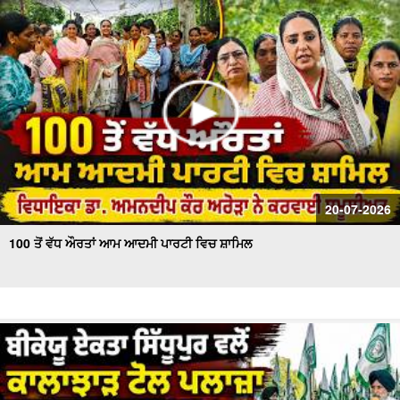
20-07-2026
100 ਤੋਂ ਵੱਧ ਔਰਤਾਂ ਆਮ ਆਦਮੀ ਪਾਰਟੀ ਵਿਚ ਸ਼ਾਮਿਲ