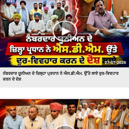
ਪਾਣੀ ਦੀ ਸੁਚੱਜੀ ਵਰਤੋਂ ਨੂੰ ਯਕੀਨੀ ਬਣਾਇਆ ਜਾਵੇਗਾ - ਬਰਿੰਦਰ ਕੁਮਾਰ
ਗੋਇਲ
27-07-2026
ਨੰਬਰਦਾਰ ਯੂਨੀਅਨ ਦੇ ਜ਼ਿਲ੍ਹਾ ਪ੍ਰਧਾਨ ਨੇ ਐਸ.ਡੀ.ਐਮ. ਉੱਤੇ ਲਾਏ ਦੁਰ-ਵਿਵਹਾਰ
ਕਰਨ ਦੇ ਦੋਸ਼