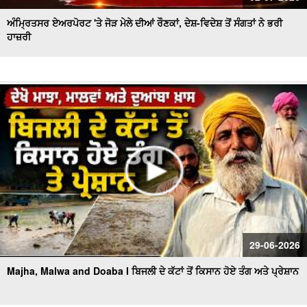
ਅੰਮ੍ਰਿਤਸਰ ਏਅਰਪੋਰਟ 'ਤੇ ਜੋੜ ਮੇਲੇ ਦੀਆਂ ਰੌਣਕਾਂ, ਦੇਸ਼-ਵਿਦੇਸ਼ ਤੋਂ ਸੰਗਤਾਂ ਨੇ ਭਰੀ
ਹਾਜ਼ਰੀ
29-06-2026
Majha, Malwa and Doaba I ਬਿਜਲੀ ਦੇ ਕੱਟਾਂ ਤੋਂ ਕਿਸਾਨ ਹੋਏ ਤੰਗ ਅਤੇ ਪ੍ਰੇਸ਼ਾਨ