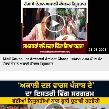
23-06-2026
Akali Councillor Arrested Amidst Chaos- ਸਮਰਾਲਾ ਨਗਰ ਕੌਂਸਲ ਚੋਣ-
ਹੰਗਾਮੇ ਦੌਰਾਨ ਅਕਾਲੀ ਕੌਂਸਲਰ ਗ੍ਰਿਫ਼ਤਾਰ