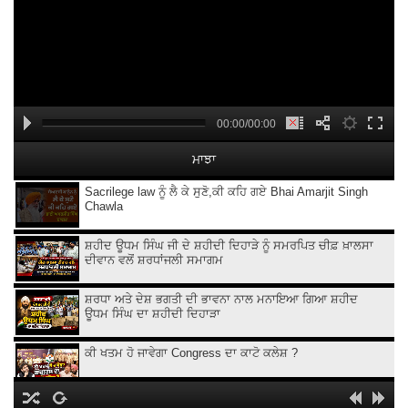
00:00/00:00
ਮਾਝਾ
Sacrilege law ਨੂੰ ਲੈ ਕੇ ਸੁਣੋ,ਕੀ ਕਹਿ ਗਏ Bhai Amarjit Singh
Chawla
ਸ਼ਹੀਦ ਊਧਮ ਸਿੰਘ ਜੀ ਦੇ ਸ਼ਹੀਦੀ ਦਿਹਾੜੇ ਨੂੰ ਸਮਰਪਿਤ ਚੀਫ਼ ਖ਼ਾਲਸਾ
ਦੀਵਾਨ ਵਲੋਂ ਸ਼ਰਧਾਂਜਲੀ ਸਮਾਗਮ
ਸ਼ਰਧਾ ਅਤੇ ਦੇਸ਼ ਭਗਤੀ ਦੀ ਭਾਵਨਾ ਨਾਲ ਮਨਾਇਆ ਗਿਆ ਸ਼ਹੀਦ
ਊਧਮ ਸਿੰਘ ਦਾ ਸ਼ਹੀਦੀ ਦਿਹਾੜਾ
ਕੀ ਖਤਮ ਹੋ ਜਾਵੇਗਾ Congress ਦਾ ਕਾਟੋ ਕਲੇਸ਼ ?
Kangana Ranaut Clarifies Gen-Z Remark | Gen-Z ’ਤੇ