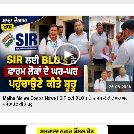
26-06-2026
Majha Malwa Doaba News | SIR ਲਈ BLO's ਨੇ ਫਾਰਮ ਲੋਕਾਂ ਦੇ ਘਰ ਘਰ
ਪਹੁੰਚਾਉਣੇ ਕੀਤੇ ਸ਼ੁਰੂ