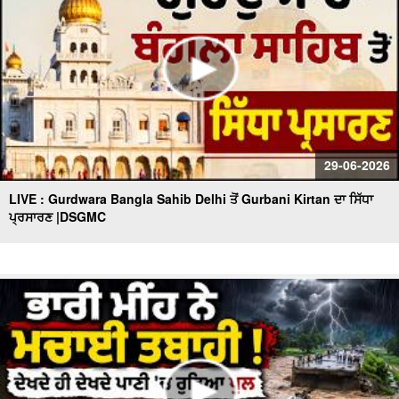
29-06-2026
LIVE : Gurdwara Bangla Sahib Delhi ਤੋਂ Gurbani Kirtan ਦਾ ਸਿੱਧਾ
ਪ੍ਰਸਾਰਣ |DSGMC