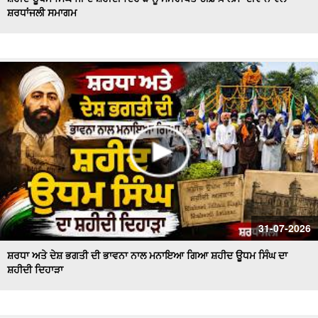
ਸ਼ਰਧਾਂਜਲੀ ਸਮਾਗਮ
Majha, Malwa and Doaba I ਬਿਜਲੀ ਦੇ ਕੱਟਾਂ ਤੋਂ ਕਿਸਾਨ ਹੋਏ ਤੰਗ
ਅਤੇ ਪ੍ਰੇਸ਼ਾਨ
Bikram Majithia Reaches During MLAs’ Appearance,
ਦੱਸਿਆ ਸੈਸ਼ਨ ਦੌਰਾਨ ਕਿਉਂ ਗ਼ੈਰ ਹਾਜ਼ਰ ਸਨ Ganieve Kaur
LIVE : Gurdwara Bangla Sahib Delhi ਤੋਂ Gurbani Kirtan ਦਾ
ਸਿੱਧਾ ਪ੍ਰਸਾਰਣ |DSGMC
Sikkim Floods | ਭਾਰੀ ਮੀਂਹ ਨੇ ਮਚਾਈ ਤਬਾਹੀ ! ਦੇਖਦੇ ਹੀ ਦੇਖਦੇ
ਪਾਣੀ 'ਚ ਰੁੜਿਆ ਪੁਲ
'ਇਕ ਸ਼ਾਮ ਭਗਵਾਨ ਸ਼ਿਵ ਦੇ ਨਾਮ' ਸਮਾਗਮ ਦੌਰਾਨ CM ਮਾਨ ਤੇ AAP
ਦੇ ਕੌਮੀ ਕਨਵੀਨਰ ਅਰਵਿੰਦ ਕੇਜਰੀਵਾਲ ਅੰਮ੍ਰਿਤਸਰ
#LIVE : Gurdwara Bangla Sahib Delhi ਤੋਂ Gurbani Vichar
31-07-2026
ਦਾ ਸਿੱਧਾ ਪ੍ਰਸਾਰਣ
ਸ਼ਰਧਾ ਅਤੇ ਦੇਸ਼ ਭਗਤੀ ਦੀ ਭਾਵਨਾ ਨਾਲ ਮਨਾਇਆ ਗਿਆ ਸ਼ਹੀਦ ਊਧਮ ਸਿੰਘ ਦਾ
ਸ਼ਹੀਦੀ ਦਿਹਾੜਾ
Majha Malwa Doaba News | SIR ਲਈ BLO's ਨੇ ਫਾਰਮ ਲੋਕਾਂ
ਦੇ ਘਰ ਘਰ ਪਹੁੰਚਾਉਣੇ ਕੀਤੇ ਸ਼ੁਰੂ
Akali Councillor Arrested Amidst Chaos- ਸਮਰਾਲਾ ਨਗਰ