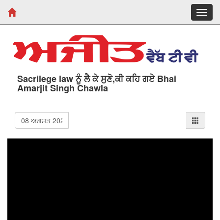
Toggl
navig
Sacrilege law ਨੂੰ ਲੈ ਕੇ ਸੁਣੋ,ਕੀ ਕਹਿ ਗਏ Bhai
Amarjit Singh Chawla