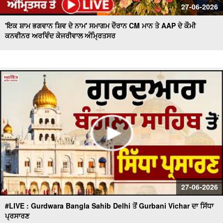
27-06-2026
'ਇਕ ਸ਼ਾਮ ਭਗਵਾਨ ਸ਼ਿਵ ਦੇ ਨਾਮ' ਸਮਾਗਮ ਦੌਰਾਨ CM ਮਾਨ ਤੇ AAP ਦੇ ਕੌਮੀ
ਕਨਵੀਨਰ ਅਰਵਿੰਦ ਕੇਜਰੀਵਾਲ ਅੰਮ੍ਰਿਤਸਰ
27-06-2026
#LIVE : Gurdwara Bangla Sahib Delhi ਤੋਂ Gurbani Vichar ਦਾ ਸਿੱਧਾ
ਪ੍ਰਸਾਰਣ