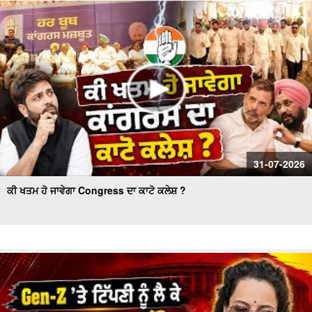
ਕੌਂਸਲ ਚੋਣ- ਹੰਗਾਮੇ ਦੌਰਾਨ ਅਕਾਲੀ ਕੌਂਸਲਰ ਗ੍ਰਿਫ਼ਤਾਰ
Women’s Wing Gets New Leadership in Akali Dal Waris
Punjab: 'Harpreet Kaur ਬਣੇ ਪ੍ਰਧਾਨ
31-07-2026
ਕੀ ਖਤਮ ਹੋ ਜਾਵੇਗਾ Congress ਦਾ ਕਾਟੋ ਕਲੇਸ਼ ?