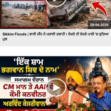
29-06-2026
Sikkim Floods | ਭਾਰੀ ਮੀਂਹ ਨੇ ਮਚਾਈ ਤਬਾਹੀ ! ਦੇਖਦੇ ਹੀ ਦੇਖਦੇ ਪਾਣੀ 'ਚ ਰੁੜਿਆ
ਪੁਲ