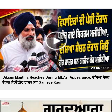
29-06-2026
Bikram Majithia Reaches During MLAs’ Appearance, ਦੱਸਿਆ ਸੈਸ਼ਨ
ਦੌਰਾਨ ਕਿਉਂ ਗ਼ੈਰ ਹਾਜ਼ਰ ਸਨ Ganieve Kaur