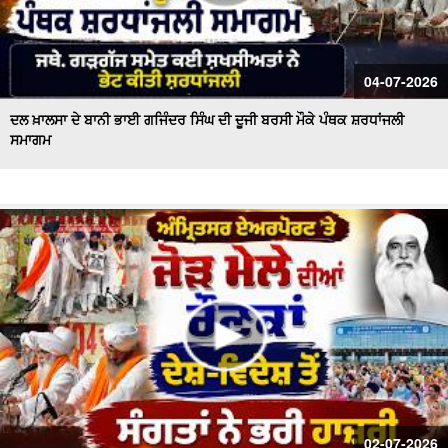
04-07-2026
ਦਲ ਖ਼ਾਲਸਾ ਦੇ ਬਾਨੀ ਭਾਈ ਗਜਿੰਦਰ ਸਿੰਘ ਦੀ ਦੂਜੀ ਬਰਸੀ ਮੌਕੇ ਪੰਥਕ ਸ਼ਰਧਾਂਜਲੀ
ਸਮਾਗਮ
02-07-2026