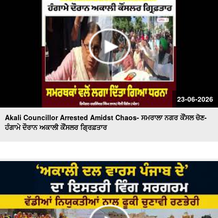
23-06-2026
Akali Councillor Arrested Amidst Chaos- ਸਮਰਾਲਾ ਨਗਰ ਕੌਂਸਲ ਚੋਣ-
ਹੰਗਾਮੇ ਦੌਰਾਨ ਅਕਾਲੀ ਕੌਂਸਲਰ ਗ੍ਰਿਫ਼ਤਾਰ