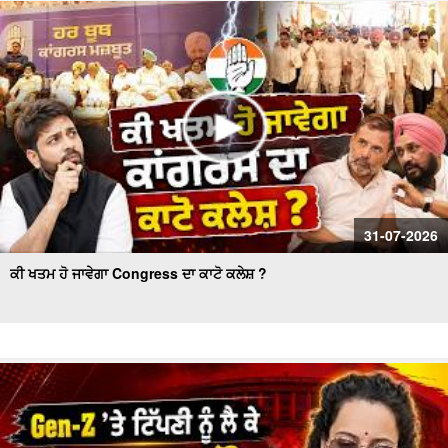
ਕੌਂਸਲ ਚੋਣ- ਹੰਗਾਮੇ ਦੌਰਾਨ ਅਕਾਲੀ ਕੌਂਸਲਰ ਗ੍ਰਿਫ਼ਤਾਰ
Women’s Wing Gets New Leadership in Akali Dal Waris
Punjab: 'Harpreet Kaur ਬਣੇ ਪ੍ਰਧਾਨ
31-07-2026
ਕੀ ਖਤਮ ਹੋ ਜਾਵੇਗਾ Congress ਦਾ ਕਾਟੋ ਕਲੇਸ਼ ?