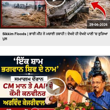
29-06-2026
Sikkim Floods | ਭਾਰੀ ਮੀਂਹ ਨੇ ਮਚਾਈ ਤਬਾਹੀ ! ਦੇਖਦੇ ਹੀ ਦੇਖਦੇ ਪਾਣੀ 'ਚ ਰੁੜਿਆ
ਪੁਲ