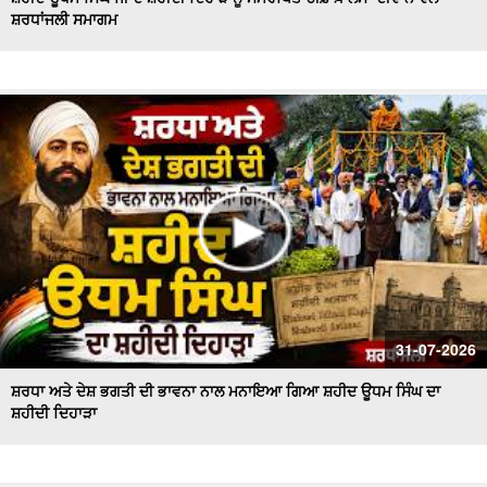
ਸ਼ਰਧਾਂਜਲੀ ਸਮਾਗਮ
Majha, Malwa and Doaba I ਬਿਜਲੀ ਦੇ ਕੱਟਾਂ ਤੋਂ ਕਿਸਾਨ ਹੋਏ ਤੰਗ
ਅਤੇ ਪ੍ਰੇਸ਼ਾਨ
Bikram Majithia Reaches During MLAs’ Appearance,
ਦੱਸਿਆ ਸੈਸ਼ਨ ਦੌਰਾਨ ਕਿਉਂ ਗ਼ੈਰ ਹਾਜ਼ਰ ਸਨ Ganieve Kaur
LIVE : Gurdwara Bangla Sahib Delhi ਤੋਂ Gurbani Kirtan ਦਾ
ਸਿੱਧਾ ਪ੍ਰਸਾਰਣ |DSGMC
Sikkim Floods | ਭਾਰੀ ਮੀਂਹ ਨੇ ਮਚਾਈ ਤਬਾਹੀ ! ਦੇਖਦੇ ਹੀ ਦੇਖਦੇ
ਪਾਣੀ 'ਚ ਰੁੜਿਆ ਪੁਲ
'ਇਕ ਸ਼ਾਮ ਭਗਵਾਨ ਸ਼ਿਵ ਦੇ ਨਾਮ' ਸਮਾਗਮ ਦੌਰਾਨ CM ਮਾਨ ਤੇ AAP
ਦੇ ਕੌਮੀ ਕਨਵੀਨਰ ਅਰਵਿੰਦ ਕੇਜਰੀਵਾਲ ਅੰਮ੍ਰਿਤਸਰ
#LIVE : Gurdwara Bangla Sahib Delhi ਤੋਂ Gurbani Vichar
31-07-2026
ਦਾ ਸਿੱਧਾ ਪ੍ਰਸਾਰਣ
ਸ਼ਰਧਾ ਅਤੇ ਦੇਸ਼ ਭਗਤੀ ਦੀ ਭਾਵਨਾ ਨਾਲ ਮਨਾਇਆ ਗਿਆ ਸ਼ਹੀਦ ਊਧਮ ਸਿੰਘ ਦਾ
ਸ਼ਹੀਦੀ ਦਿਹਾੜਾ
Majha Malwa Doaba News | SIR ਲਈ BLO's ਨੇ ਫਾਰਮ ਲੋਕਾਂ
ਦੇ ਘਰ ਘਰ ਪਹੁੰਚਾਉਣੇ ਕੀਤੇ ਸ਼ੁਰੂ
Akali Councillor Arrested Amidst Chaos- ਸਮਰਾਲਾ ਨਗਰ