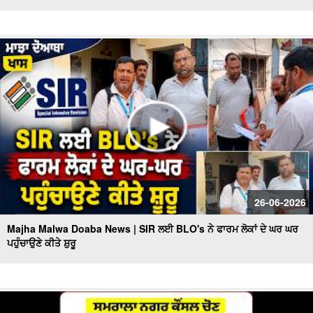
26-06-2026
Majha Malwa Doaba News | SIR ਲਈ BLO's ਨੇ ਫਾਰਮ ਲੋਕਾਂ ਦੇ ਘਰ ਘਰ
ਪਹੁੰਚਾਉਣੇ ਕੀਤੇ ਸ਼ੁਰੂ