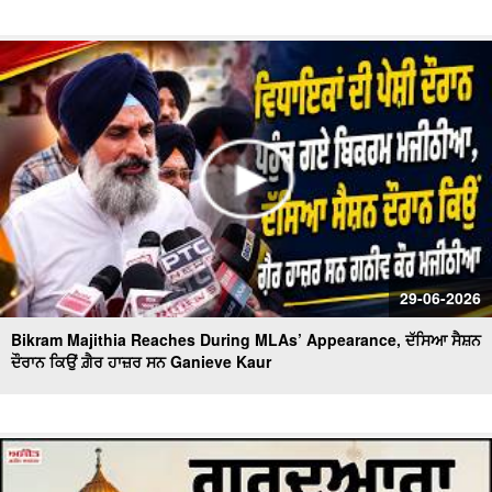
29-06-2026
Bikram Majithia Reaches During MLAs’ Appearance, ਦੱਸਿਆ ਸੈਸ਼ਨ
ਦੌਰਾਨ ਕਿਉਂ ਗ਼ੈਰ ਹਾਜ਼ਰ ਸਨ Ganieve Kaur