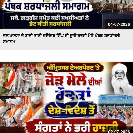
04-07-2026
ਦਲ ਖ਼ਾਲਸਾ ਦੇ ਬਾਨੀ ਭਾਈ ਗਜਿੰਦਰ ਸਿੰਘ ਦੀ ਦੂਜੀ ਬਰਸੀ ਮੌਕੇ ਪੰਥਕ ਸ਼ਰਧਾਂਜਲੀ
ਸਮਾਗਮ
02-07-2026