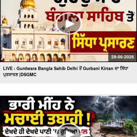
29-06-2026
LIVE : Gurdwara Bangla Sahib Delhi ਤੋਂ Gurbani Kirtan ਦਾ ਸਿੱਧਾ
ਪ੍ਰਸਾਰਣ |DSGMC