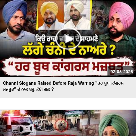
Massive Blast in Coal Mine | 32 ਮਜ਼ਦੂਰਾਂ ਦੀ ਮੌ.ਤ
02-08-2026
Channi Slogans Raised Before Raja Warring "ਹਰ ਬੂਥ ਕਾਂਗਰਸ
ਮਜਬੂਤ" ਦੇ ਨਾਲ ਬਣੂ ਕੋਈ ਗਲ਼ ?