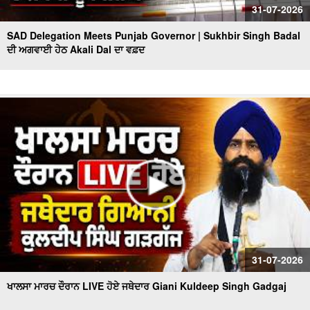
31-07-2026
SAD Delegation Meets Punjab Governor | Sukhbir Singh Badal
ਦੀ ਅਗਵਾਈ ਹੇਠ Akali Dal ਦਾ ਵਫ਼ਦ
31-07-2026
ਖਾਲਸਾ ਮਾਰਚ ਦੌਰਾਨ LIVE ਹੋਏ ਜਥੇਦਾਰ Giani Kuldeep Singh Gadgaj