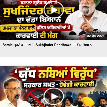
02-08-2026
Batala ਗ੍ਰਨੇ.ਡ ਹਮਲੇ 'ਤੇ Sukhjinder Randhawa ਦਾ ਵੱਡਾ ਬਿਆਨ