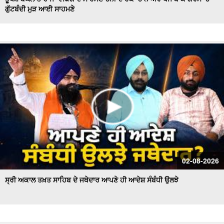
ਗੁੱਟਬੰਦੀ ਮੁੜ ਆਈ ਸਾਹਮਣੇ
Hockey Team to Wear Saffron Jersey | ਸਿਆਸਤ 'ਚ ਮਚਿਆ
ਬਵਾਲ
CM Mann LIVE | ਸੁਨਾਮ ਵਿਖੇ ਵਿਕਾਸ ਕਾਰਜਾਂ ਦਾ ਉਦਘਾਟਨ ਕਰਦੇ
ਸਮੇਂ
Uproar Erupts at Chandigarh House Meeting | ‘AAP’ ਤੇ
Congress Councilor ਆਹਮੋ ਸਾਹਮਣੇ
CM Bhagwant Mann Pays Tribute to Shaheed Udham
Singh, ਸੁਨਾਮ ਤੋਂ Live
SAD Delegation Meets Punjab Governor | Sukhbir Singh
Badal ਦੀ ਅਗਵਾਈ ਹੇਠ Akali Dal ਦਾ ਵਫ਼ਦ
ਖਾਲਸਾ ਮਾਰਚ ਦੌਰਾਨ LIVE ਹੋਏ ਜਥੇਦਾਰ Giani Kuldeep Singh
02-08-2026
Gadgaj
ਸ੍ਰੀ ਅਕਾਲ ਤਖ਼ਤ ਸਾਹਿਬ ਦੇ ਜਥੇਦਾਰ ਆਪਣੇ ਹੀ ਆਦੇਸ਼ ਸੰਬੰਧੀ ਉਲਝੇ
Pappu Yadav’s Unique Protest Outside Parliament |
Ayodhya ਰਾਮ ਮੰਦਰ ਚੋਰੀ ਮਾਮਲੇ
Day 10 of Monsoon Session, ਕਾਰਵਾਈ ਸ਼ੁਰੂ