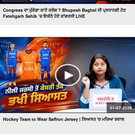
Congress ਦਾ ਮੁੱਕੇਗਾ ਕਾਟੋ ਕਲੇਸ਼ ? Bhupesh Baghel ਦੀ ਪ੍ਰਧਾਨਗੀ ਹੇਠ
Fatehgarh Sahib ’ਚ ਇਕੱਠੇ ਹੋਏ ਕਾਂਗਰਸੀ LIVE
31-07-2026
Hockey Team to Wear Saffron Jersey | ਸਿਆਸਤ 'ਚ ਮਚਿਆ ਬਵਾਲ