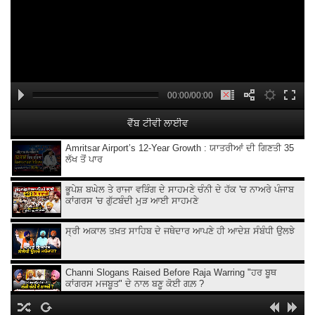
00:00/00:00
ਵੈੱਬ ਟੀਵੀ ਲਾਈਵ
Amritsar Airport’s 12-Year Growth : ਯਾਤਰੀਆਂ ਦੀ ਗਿਣਤੀ 35
ਲੱਖ ਤੋਂ ਪਾਰ
ਭੂਪੇਸ਼ ਬਘੇਲ ਤੇ ਰਾਜਾ ਵੜਿੰਗ ਦੇ ਸਾਹਮਣੇ ਚੰਨੀ ਦੇ ਹੱਕ 'ਚ ਨਾਅਰੇ ਪੰਜਾਬ
ਕਾਂਗਰਸ 'ਚ ਗੁੱਟਬੰਦੀ ਮੁੜ ਆਈ ਸਾਹਮਣੇ
ਸ੍ਰੀ ਅਕਾਲ ਤਖ਼ਤ ਸਾਹਿਬ ਦੇ ਜਥੇਦਾਰ ਆਪਣੇ ਹੀ ਆਦੇਸ਼ ਸੰਬੰਧੀ ਉਲਝੇ
Channi Slogans Raised Before Raja Warring "ਹਰ ਬੂਥ
ਕਾਂਗਰਸ ਮਜਬੂਤ" ਦੇ ਨਾਲ ਬਣੂ ਕੋਈ ਗਲ਼ ?
Batala ਗ੍ਰਨੇ.ਡ ਹਮਲੇ 'ਤੇ Sukhjinder Randhawa ਦਾ ਵੱਡਾ