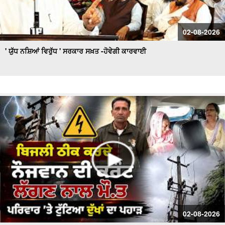
02-08-2026
' ਯੁੱਧ ਨਸ਼ਿਆਂ ਵਿਰੁੱਧ ' ਸਰਕਾਰ ਸਖ਼ਤ -ਹੋਵੇਗੀ ਕਾਰਵਾਈ
02-08-2026