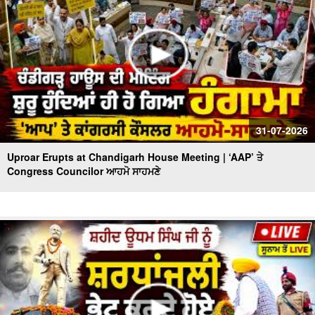
31-07-2026
Uproar Erupts at Chandigarh House Meeting | ‘AAP’ ਤੇ
Congress Councilor ਆਹਮੋ ਸਾਹਮਣੇ