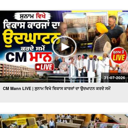
31-07-2026
CM Mann LIVE | ਸੁਨਾਮ ਵਿਖੇ ਵਿਕਾਸ ਕਾਰਜਾਂ ਦਾ ਉਦਘਾਟਨ ਕਰਦੇ ਸਮੇਂ