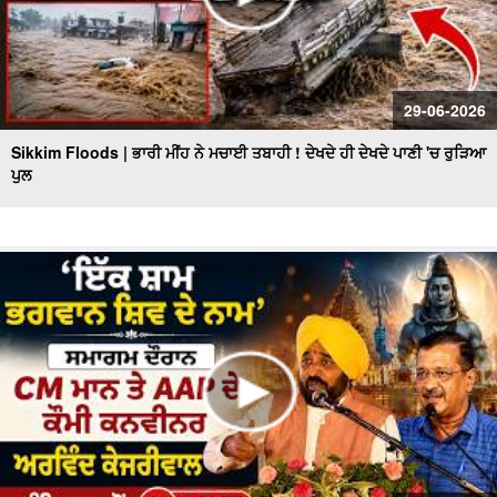
29-06-2026
Sikkim Floods | ਭਾਰੀ ਮੀਂਹ ਨੇ ਮਚਾਈ ਤਬਾਹੀ ! ਦੇਖਦੇ ਹੀ ਦੇਖਦੇ ਪਾਣੀ 'ਚ ਰੁੜਿਆ
ਪੁਲ