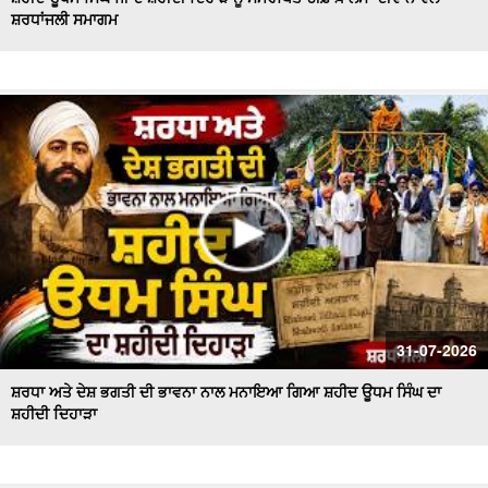
ਸ਼ਰਧਾਂਜਲੀ ਸਮਾਗਮ
Majha, Malwa and Doaba I ਬਿਜਲੀ ਦੇ ਕੱਟਾਂ ਤੋਂ ਕਿਸਾਨ ਹੋਏ ਤੰਗ
ਅਤੇ ਪ੍ਰੇਸ਼ਾਨ
Bikram Majithia Reaches During MLAs’ Appearance,
ਦੱਸਿਆ ਸੈਸ਼ਨ ਦੌਰਾਨ ਕਿਉਂ ਗ਼ੈਰ ਹਾਜ਼ਰ ਸਨ Ganieve Kaur
LIVE : Gurdwara Bangla Sahib Delhi ਤੋਂ Gurbani Kirtan ਦਾ
ਸਿੱਧਾ ਪ੍ਰਸਾਰਣ |DSGMC
Sikkim Floods | ਭਾਰੀ ਮੀਂਹ ਨੇ ਮਚਾਈ ਤਬਾਹੀ ! ਦੇਖਦੇ ਹੀ ਦੇਖਦੇ
ਪਾਣੀ 'ਚ ਰੁੜਿਆ ਪੁਲ
'ਇਕ ਸ਼ਾਮ ਭਗਵਾਨ ਸ਼ਿਵ ਦੇ ਨਾਮ' ਸਮਾਗਮ ਦੌਰਾਨ CM ਮਾਨ ਤੇ AAP
ਦੇ ਕੌਮੀ ਕਨਵੀਨਰ ਅਰਵਿੰਦ ਕੇਜਰੀਵਾਲ ਅੰਮ੍ਰਿਤਸਰ
#LIVE : Gurdwara Bangla Sahib Delhi ਤੋਂ Gurbani Vichar
31-07-2026
ਦਾ ਸਿੱਧਾ ਪ੍ਰਸਾਰਣ
ਸ਼ਰਧਾ ਅਤੇ ਦੇਸ਼ ਭਗਤੀ ਦੀ ਭਾਵਨਾ ਨਾਲ ਮਨਾਇਆ ਗਿਆ ਸ਼ਹੀਦ ਊਧਮ ਸਿੰਘ ਦਾ
ਸ਼ਹੀਦੀ ਦਿਹਾੜਾ
Majha Malwa Doaba News | SIR ਲਈ BLO's ਨੇ ਫਾਰਮ ਲੋਕਾਂ
ਦੇ ਘਰ ਘਰ ਪਹੁੰਚਾਉਣੇ ਕੀਤੇ ਸ਼ੁਰੂ
Akali Councillor Arrested Amidst Chaos- ਸਮਰਾਲਾ ਨਗਰ