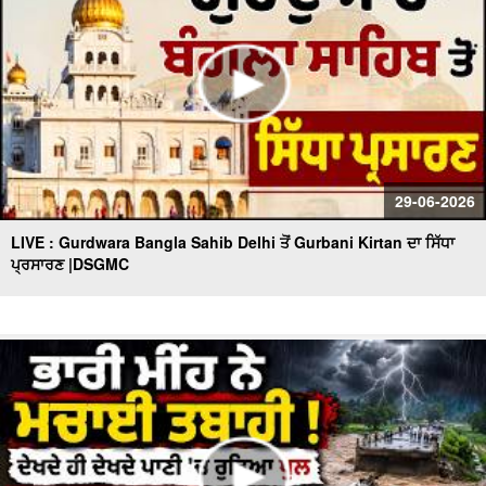
29-06-2026
LIVE : Gurdwara Bangla Sahib Delhi ਤੋਂ Gurbani Kirtan ਦਾ ਸਿੱਧਾ
ਪ੍ਰਸਾਰਣ |DSGMC