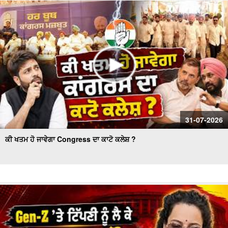
ਕੌਂਸਲ ਚੋਣ- ਹੰਗਾਮੇ ਦੌਰਾਨ ਅਕਾਲੀ ਕੌਂਸਲਰ ਗ੍ਰਿਫ਼ਤਾਰ
Women’s Wing Gets New Leadership in Akali Dal Waris
Punjab: 'Harpreet Kaur ਬਣੇ ਪ੍ਰਧਾਨ
31-07-2026
ਕੀ ਖਤਮ ਹੋ ਜਾਵੇਗਾ Congress ਦਾ ਕਾਟੋ ਕਲੇਸ਼ ?