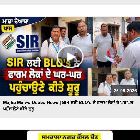
26-06-2026
Majha Malwa Doaba News | SIR ਲਈ BLO's ਨੇ ਫਾਰਮ ਲੋਕਾਂ ਦੇ ਘਰ ਘਰ
ਪਹੁੰਚਾਉਣੇ ਕੀਤੇ ਸ਼ੁਰੂ