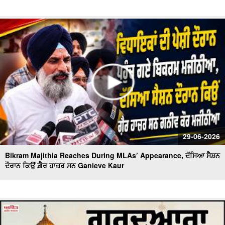
29-06-2026
Bikram Majithia Reaches During MLAs’ Appearance, ਦੱਸਿਆ ਸੈਸ਼ਨ
ਦੌਰਾਨ ਕਿਉਂ ਗ਼ੈਰ ਹਾਜ਼ਰ ਸਨ Ganieve Kaur