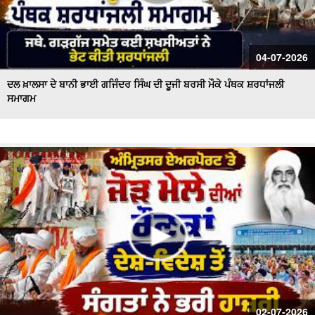
04-07-2026
ਦਲ ਖ਼ਾਲਸਾ ਦੇ ਬਾਨੀ ਭਾਈ ਗਜਿੰਦਰ ਸਿੰਘ ਦੀ ਦੂਜੀ ਬਰਸੀ ਮੌਕੇ ਪੰਥਕ ਸ਼ਰਧਾਂਜਲੀ
ਸਮਾਗਮ
02-07-2026