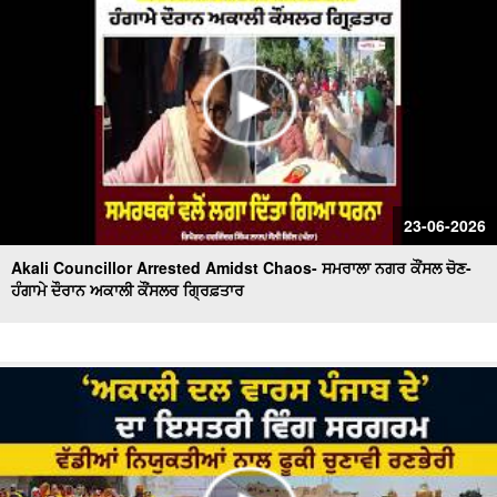
23-06-2026
Akali Councillor Arrested Amidst Chaos- ਸਮਰਾਲਾ ਨਗਰ ਕੌਂਸਲ ਚੋਣ-
ਹੰਗਾਮੇ ਦੌਰਾਨ ਅਕਾਲੀ ਕੌਂਸਲਰ ਗ੍ਰਿਫ਼ਤਾਰ