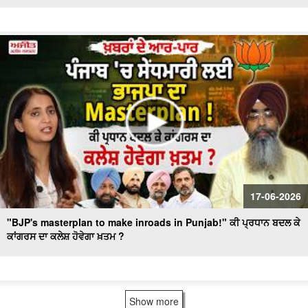
17-06-2026
"BJP's masterplan to make inroads in Punjab!" ਕੀ ਪ੍ਰਧਾਨ ਬਦਲ ਕੇ
ਕਾਂਗਰਸ ਦਾ ਕਲੇਸ਼ ਹੋਵੇਗਾ ਖ਼ਤਮ ?
Show more