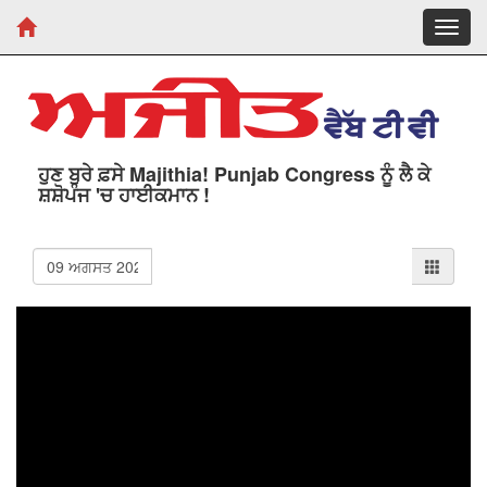
Toggl
navig
ਹੁਣ ਬੁਰੇ ਫ਼ਸੇ Majithia! Punjab Congress ਨੂੰ ਲੈ ਕੇ
ਸ਼ਸ਼ੋਪੰਜ 'ਚ ਹਾਈਕਮਾਨ !