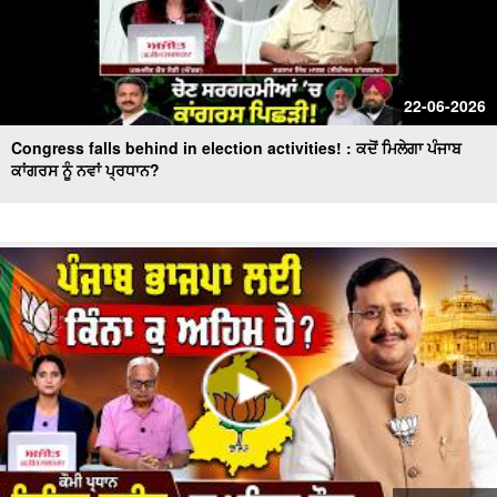
22-06-2026
Congress falls behind in election activities! : ਕਦੋਂ ਮਿਲੇਗਾ ਪੰਜਾਬ
ਕਾਂਗਰਸ ਨੂੰ ਨਵਾਂ ਪ੍ਰਧਾਨ?