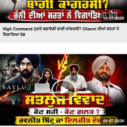
10-07-2026
High Command ਨੁਕਰੇ ਲਗਾਵੇਗੀ ਬਾਗੀ ਕਾਂਗਰਸੀ? Channi ਦੀਆਂ ਸ਼ਰਤਾਂ ਨੇ
ਵਿਗਾੜਿਆ ਖ਼ੇਡ
09-07-2026