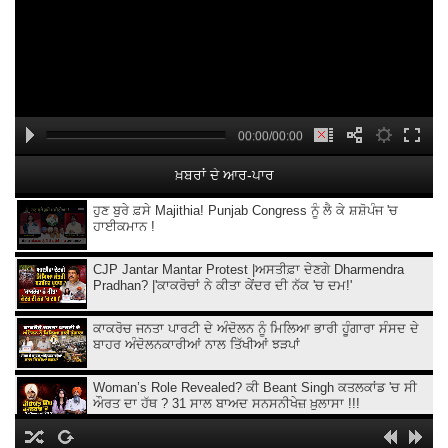
00:00/00:00
ਖ਼ਬਰਾਂ ਦੇ ਆਰ-ਪਾਰ
ਹੁਣ ਬੁਰੇ ਫ਼ਸੇ Majithia! Punjab Congress ਨੂੰ ਲੈ ਕੇ ਸ਼ਸ਼ੋਪੰਜ 'ਚ
ਹਾਈਕਮਾਨ !
CJP Jantar Mantar Protest |ਅਸਤੀਫ਼ਾ ਦੇਣਗੇ Dharmendra
Pradhan? |'ਕਾਕਰੋਚਾਂ ਨੇ ਕੀਤਾ ਕੇਂਦਰ ਦੀ ਨੱਕ 'ਚ ਦਮ!'
ਕਾਕਰੋਚ ਜਨਤਾ ਪਾਰਟੀ ਦੇ ਅੰਦੋਲਨ ਨੂੰ ਮਿਲਿਆ ਭਾਰੀ ਹੂੰਗਾਰਾ ਸੰਸਦ ਦੇ
ਬਾਹਰ ਅੰਦੋਲਨਕਾਰੀਆਂ ਨਾਲ ਤਿੱਖੀਆਂ ਝੜਪਾਂ
Woman’s Role Revealed? ਕੀ Beant Singh ਕਤਲਕਾਂਡ 'ਚ ਸੀ
ਔਰਤ ਦਾ ਹੱਥ ? 31 ਸਾਲ ਬਾਅਦ ਸਨਸਨੀਖੇਜ਼ ਖ਼ੁਲਾਸਾ !!!
Ethanol ਵਾਲਾ Petrol,ਲੋਕਾਂ ਨਾਲ ਧੱਕਾ ਕਿਉਂ ?