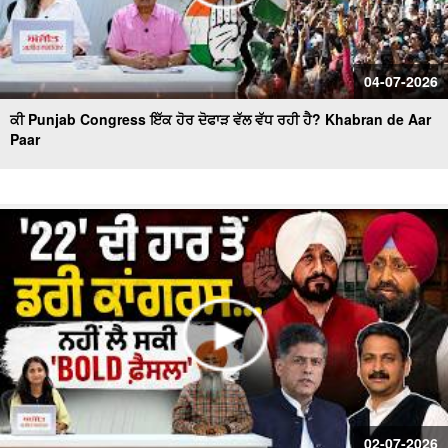
04-07-2026
ਕੀ Punjab Congress ਇੱਕ ਹੋਰ ਦੋਫਾੜ ਵੱਲ ਵੱਧ ਰਹੀ ਹੈ? Khabran de Aar
Paar
02-07-2026