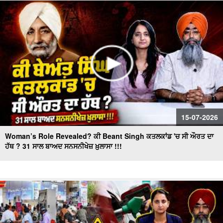
"BJP's masterplan to make inroads in Punjab!" ਕੀ ਪ੍ਰਧਾਨ
ਬਦਲ ਕੇ ਕਾਂਗਰਸ ਦਾ ਕਲੇਸ਼ ਹੋਵੇਗਾ ਖ਼ਤਮ ?
15-07-2026
Woman’s Role Revealed? ਕੀ Beant Singh ਕਤਲਕਾਂਡ 'ਚ ਸੀ ਔਰਤ ਦਾ
ਹੱਥ ? 31 ਸਾਲ ਬਾਅਦ ਸਨਸਨੀਖੇਜ਼ ਖ਼ੁਲਾਸਾ !!!