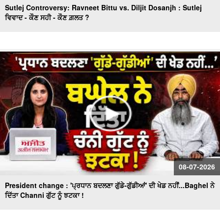
Sutlej Controversy: Ravneet Bittu vs. Diljit Dosanjh : Sutlej
ਵਿਵਾਦ - ਕੌਣ ਸਹੀ - ਕੌਣ ਗ਼ਲਤ ?
08-07-2026
President change : 'ਪ੍ਰਧਾਨ ਬਦਲਣਾ ਗੁੱਡੇ-ਗੁੱਡੀਆਂ' ਦੀ ਖੇਡ ਨਹੀਂ...Baghel ਨੇ
ਦਿੱਤਾ Channi ਗੁੱਟ ਨੂੰ ਝਟਕਾ !