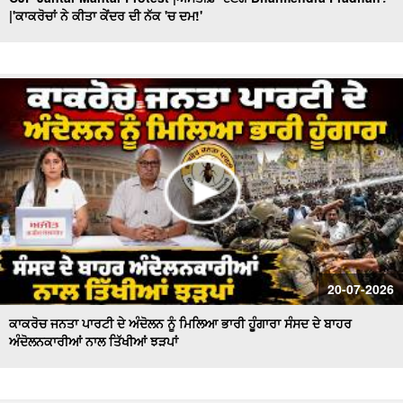
|'ਕਾਕਰੋਚਾਂ ਨੇ ਕੀਤਾ ਕੇਂਦਰ ਦੀ ਨੱਕ 'ਚ ਦਮ!'
'Nirvair ' ਦੀ ਮੌ/ਤ ਦਾ ਕੌਣ ਜ਼ਿੰਮੇਵਾਰ ? ਕਦੋਂ ਬੰਦ ਹੋਣਗੇ 'ਖ਼ੂਨੀ
Borewell'? Khabran De Aar Paar
Government ਦੀ ਪੇਸ਼ੀ ਤੋਂ ਬਾਅਦ ਉੱਠੇ ਸਵਾਲ ! ਕੌਣ ਕਰੂ ਬੇਅਦਬੀ
ਕਾਨੂੰਨ 'ਚ ਸੋਧਾਂ ? Khabran De Aar Paar
Ministers and MLAs Summoned at Sri Akal Takht Sahib
I ਸਰਕਾਰ ਸੰਜੀਦਾ ਹੁੰਦੀ ਤਾਂ ਇਹ ਨੌਬਤ ਨਾ ਆਉਂਦੀ
Hazur Sahib : ਸ੍ਰੀ ਹਜ਼ੂਰ ਸਾਹਿਬ ਦੇ ਐਕਟ ’ਚ ਤਬਦੀਲੀ ਦਾ ਫ਼ੈਸਲਾ
ਟਲਿਆਸਿੱਖ ਪ੍ਰਤੀਨਿਧੀਆਂ ਨਾਲ ਸਰਕਾਰ ਕਰੇਗੀ ਗੱਲ
AAP government’s dominance in Punjab,ਵਿਰੋਧੀ ਧਿਰ ਕਿਉਂ
ਫਿੱਕੀ? Khabran De Aar Paar
Congress falls behind in election activities! : ਕਦੋਂ ਮਿਲੇਗਾ
20-07-2026
ਪੰਜਾਬ ਕਾਂਗਰਸ ਨੂੰ ਨਵਾਂ ਪ੍ਰਧਾਨ?
ਕਾਕਰੋਚ ਜਨਤਾ ਪਾਰਟੀ ਦੇ ਅੰਦੋਲਨ ਨੂੰ ਮਿਲਿਆ ਭਾਰੀ ਹੂੰਗਾਰਾ ਸੰਸਦ ਦੇ ਬਾਹਰ
ਅੰਦੋਲਨਕਾਰੀਆਂ ਨਾਲ ਤਿੱਖੀਆਂ ਝੜਪਾਂ
How Important Is Punjab for BJP? ਕੌਮੀ ਪ੍ਰਧਾਨ Nitin
Nabin ਦਾ ਪਹਿਲਾ ਦੌਰਾ...
Nihang Singhs to Reimpose ‘Khalsa Tax’! ਕਿਥੋਂ ਤੱਕ ਸਹੀ ?