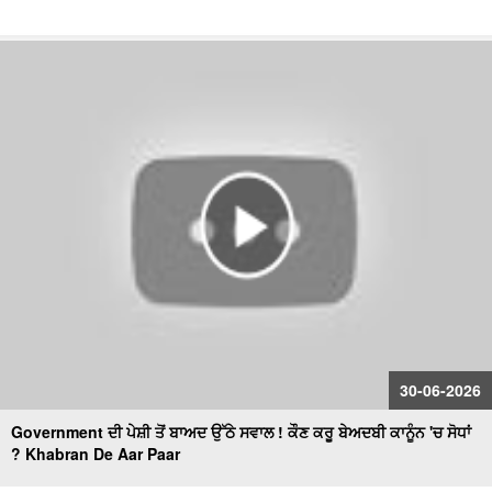
30-06-2026
Government ਦੀ ਪੇਸ਼ੀ ਤੋਂ ਬਾਅਦ ਉੱਠੇ ਸਵਾਲ ! ਕੌਣ ਕਰੂ ਬੇਅਦਬੀ ਕਾਨੂੰਨ 'ਚ ਸੋਧਾਂ
? Khabran De Aar Paar