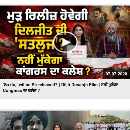
07-07-2026
‘Sa.tluj’ wil be Re-released? | Diljit Dosanjh Film | ਨਹੀਂ ਮੁੱਕੇਗਾ
Congress ਦਾ ਕਲੇਸ਼ ?