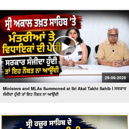
29-06-2026
Ministers and MLAs Summoned at Sri Akal Takht Sahib I ਸਰਕਾਰ
ਸੰਜੀਦਾ ਹੁੰਦੀ ਤਾਂ ਇਹ ਨੌਬਤ ਨਾ ਆਉਂਦੀ