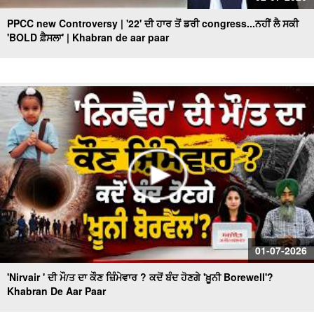
PPCC new Controversy | '22' ਦੀ ਹਾਰ ਤੋਂ ਡਰੀ congress...ਨਹੀਂ ਲੈ ਸਕੀ
'BOLD ਫ਼ੈਸਲਾ' | Khabran de aar paar
01-07-2026
'Nirvair ' ਦੀ ਮੌ/ਤ ਦਾ ਕੌਣ ਜ਼ਿੰਮੇਵਾਰ ? ਕਦੋਂ ਬੰਦ ਹੋਣਗੇ 'ਖ਼ੂਨੀ Borewell'?
Khabran De Aar Paar