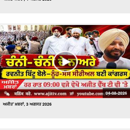
04-08-2026
ਅਜੀਤ' ਖ਼ਬਰਾਂ, 3 ਅਗਸਤ 2026