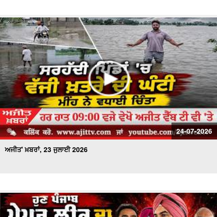
24-07-2026
ਅਜੀਤ' ਖ਼ਬਰਾਂ, 23 ਜੁਲਾਈ 2026