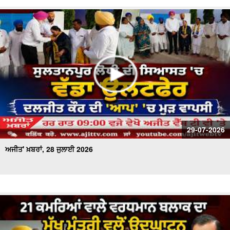
29-07-2026
ਅਜੀਤ' ਖ਼ਬਰਾਂ, 28 ਜੁਲਾਈ 2026