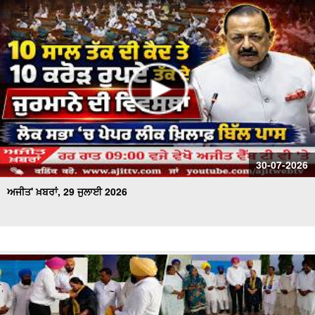
30-07-2026
ਅਜੀਤ' ਖ਼ਬਰਾਂ, 29 ਜੁਲਾਈ 2026