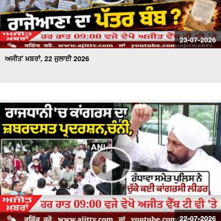
23-07-2026
ਅਜੀਤ' ਖ਼ਬਰਾਂ, 22 ਜੁਲਾਈ 2026
22-07-2026