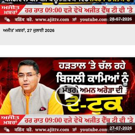
28-07-2026
ਅਜੀਤ' ਖ਼ਬਰਾਂ, 27 ਜੁਲਾਈ 2026
27-07-2026