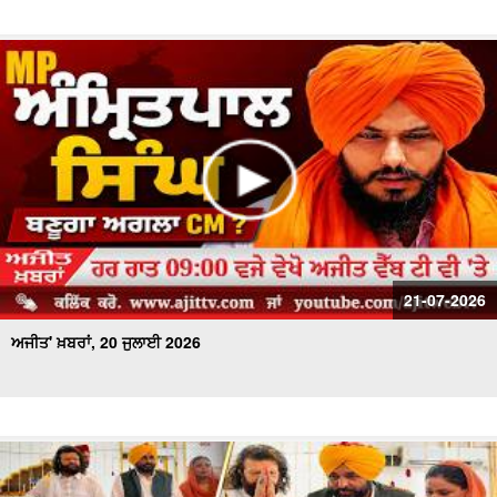
21-07-2026
ਅਜੀਤ' ਖ਼ਬਰਾਂ, 20 ਜੁਲਾਈ 2026