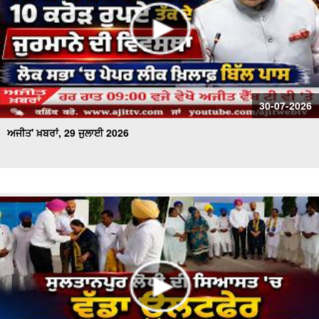
30-07-2026
ਅਜੀਤ' ਖ਼ਬਰਾਂ, 29 ਜੁਲਾਈ 2026