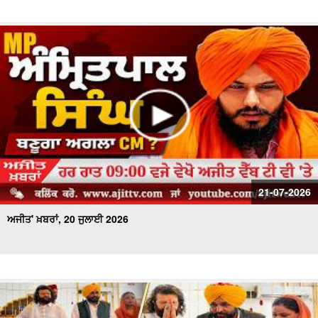
21-07-2026
ਅਜੀਤ' ਖ਼ਬਰਾਂ, 20 ਜੁਲਾਈ 2026