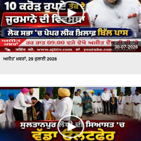
30-07-2026
ਅਜੀਤ' ਖ਼ਬਰਾਂ, 29 ਜੁਲਾਈ 2026