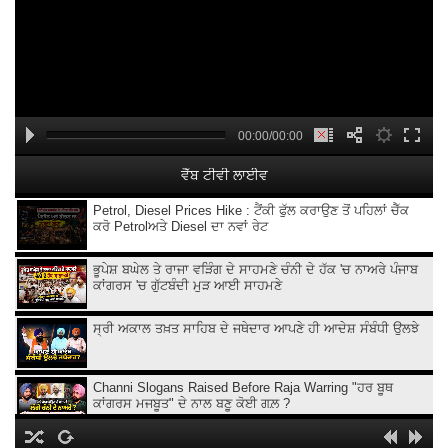
00:00/00:00
ਵੈੱਬ ਟੀਵੀ ਲਾਈਵ
Petrol, Diesel Prices Hike : ਟੈਂਕੀ ਫੁੱਲ ਕਰਾਉਣ ਤੋਂ ਪਹਿਲਾਂ ਚੈੱਕ
ਕਰੋ Petrolਅਤੇ Diesel ਦਾ ਨਵਾਂ ਰੇਟ
ਭੂਪੇਸ਼ ਬਘੇਲ ਤੇ ਰਾਜਾ ਵੜਿੰਗ ਦੇ ਸਾਹਮਣੇ ਚੰਨੀ ਦੇ ਹੱਕ 'ਚ ਨਾਅਰੇ ਪੰਜਾਬ
ਕਾਂਗਰਸ 'ਚ ਗੁੱਟਬੰਦੀ ਮੁੜ ਆਈ ਸਾਹਮਣੇ
ਸ੍ਰੀ ਅਕਾਲ ਤਖ਼ਤ ਸਾਹਿਬ ਦੇ ਜਥੇਦਾਰ ਆਪਣੇ ਹੀ ਆਦੇਸ਼ ਸੰਬੰਧੀ ਉਲਝੇ
Channi Slogans Raised Before Raja Warring "ਹਰ ਬੂਥ
ਕਾਂਗਰਸ ਮਜਬੂਤ" ਦੇ ਨਾਲ ਬਣੂ ਕੋਈ ਗਲ਼ ?
Batala ਗ੍ਰਨੇ.ਡ ਹਮਲੇ 'ਤੇ Sukhjinder Randhawa ਦਾ ਵੱਡਾ