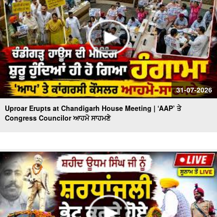
31-07-2026
Uproar Erupts at Chandigarh House Meeting | ‘AAP’ ਤੇ
Congress Councilor ਆਹਮੋ ਸਾਹਮਣੇ