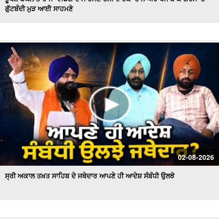
ਗੁੱਟਬੰਦੀ ਮੁੜ ਆਈ ਸਾਹਮਣੇ
Hockey Team to Wear Saffron Jersey | ਸਿਆਸਤ 'ਚ ਮਚਿਆ
ਬਵਾਲ
CM Mann LIVE | ਸੁਨਾਮ ਵਿਖੇ ਵਿਕਾਸ ਕਾਰਜਾਂ ਦਾ ਉਦਘਾਟਨ ਕਰਦੇ
ਸਮੇਂ
Uproar Erupts at Chandigarh House Meeting | ‘AAP’ ਤੇ
Congress Councilor ਆਹਮੋ ਸਾਹਮਣੇ
CM Bhagwant Mann Pays Tribute to Shaheed Udham
Singh, ਸੁਨਾਮ ਤੋਂ Live
SAD Delegation Meets Punjab Governor | Sukhbir Singh
Badal ਦੀ ਅਗਵਾਈ ਹੇਠ Akali Dal ਦਾ ਵਫ਼ਦ
ਖਾਲਸਾ ਮਾਰਚ ਦੌਰਾਨ LIVE ਹੋਏ ਜਥੇਦਾਰ Giani Kuldeep Singh
02-08-2026
Gadgaj
ਸ੍ਰੀ ਅਕਾਲ ਤਖ਼ਤ ਸਾਹਿਬ ਦੇ ਜਥੇਦਾਰ ਆਪਣੇ ਹੀ ਆਦੇਸ਼ ਸੰਬੰਧੀ ਉਲਝੇ
Pappu Yadav’s Unique Protest Outside Parliament |
Ayodhya ਰਾਮ ਮੰਦਰ ਚੋਰੀ ਮਾਮਲੇ
Day 10 of Monsoon Session, ਕਾਰਵਾਈ ਸ਼ੁਰੂ