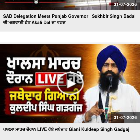
31-07-2026
SAD Delegation Meets Punjab Governor | Sukhbir Singh Badal
ਦੀ ਅਗਵਾਈ ਹੇਠ Akali Dal ਦਾ ਵਫ਼ਦ
31-07-2026
ਖਾਲਸਾ ਮਾਰਚ ਦੌਰਾਨ LIVE ਹੋਏ ਜਥੇਦਾਰ Giani Kuldeep Singh Gadgaj