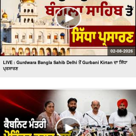
02-08-2026
LIVE : Gurdwara Bangla Sahib Delhi ਤੋਂ Gurbani Kirtan ਦਾ ਸਿੱਧਾ
ਪ੍ਰਸਾਰਣ