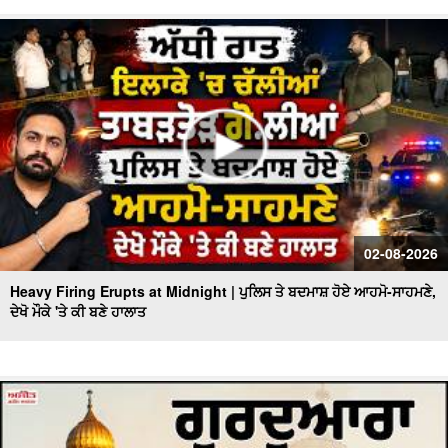
02-08-2026
Heavy Firing Erupts at Midnight | ਪੁਲਿਸ ਤੇ ਬਦਮਾਸ਼ ਹੋਏ ਆਹਮੋ-ਸਾਹਮਣੇ,
ਦੇਖੋ ਮੌਕੇ 'ਤੇ ਕੀ ਬਣੇ ਹਾਲਾਤ