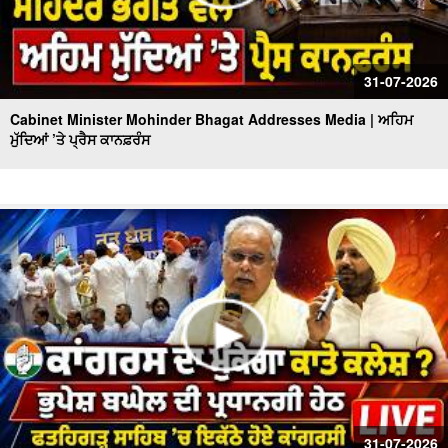
31-07-2026
Cabinet Minister Mohinder Bhagat Addresses Media | ਅਹਿਮ
ਮੁੱਦਿਆਂ ’ਤੇ ਪ੍ਰੈਸ ਕਾਨਫ਼ਰੰਸ
31-07-2026