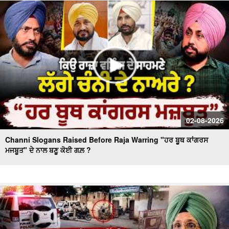
Massive Blast in Coal Mine | 32 ਮਜ਼ਦੂਰਾਂ ਦੀ ਮੌ.ਤ
02-08-2026
Channi Slogans Raised Before Raja Warring "ਹਰ ਬੂਥ ਕਾਂਗਰਸ
ਮਜਬੂਤ" ਦੇ ਨਾਲ ਬਣੂ ਕੋਈ ਗਲ਼ ?