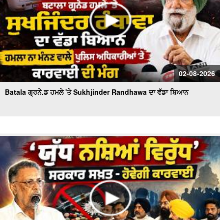
02-08-2026
Batala ਗ੍ਰਨੇ.ਡ ਹਮਲੇ 'ਤੇ Sukhjinder Randhawa ਦਾ ਵੱਡਾ ਬਿਆਨ