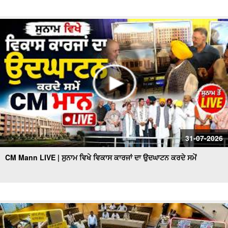
31-07-2026
CM Mann LIVE | ਸੁਨਾਮ ਵਿਖੇ ਵਿਕਾਸ ਕਾਰਜਾਂ ਦਾ ਉਦਘਾਟਨ ਕਰਦੇ ਸਮੇਂ