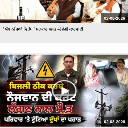
02-08-2026
' ਯੁੱਧ ਨਸ਼ਿਆਂ ਵਿਰੁੱਧ ' ਸਰਕਾਰ ਸਖ਼ਤ -ਹੋਵੇਗੀ ਕਾਰਵਾਈ
02-08-2026