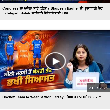
Congress ਦਾ ਮੁੱਕੇਗਾ ਕਾਟੋ ਕਲੇਸ਼ ? Bhupesh Baghel ਦੀ ਪ੍ਰਧਾਨਗੀ ਹੇਠ
Fatehgarh Sahib ’ਚ ਇਕੱਠੇ ਹੋਏ ਕਾਂਗਰਸੀ LIVE
31-07-2026
Hockey Team to Wear Saffron Jersey | ਸਿਆਸਤ 'ਚ ਮਚਿਆ ਬਵਾਲ