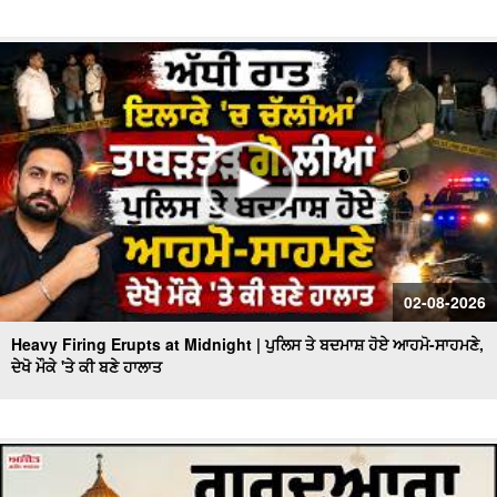
02-08-2026
Heavy Firing Erupts at Midnight | ਪੁਲਿਸ ਤੇ ਬਦਮਾਸ਼ ਹੋਏ ਆਹਮੋ-ਸਾਹਮਣੇ,
ਦੇਖੋ ਮੌਕੇ 'ਤੇ ਕੀ ਬਣੇ ਹਾਲਾਤ