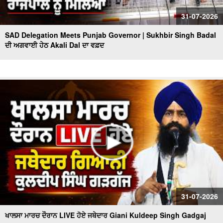
31-07-2026
SAD Delegation Meets Punjab Governor | Sukhbir Singh Badal
ਦੀ ਅਗਵਾਈ ਹੇਠ Akali Dal ਦਾ ਵਫ਼ਦ
31-07-2026
ਖਾਲਸਾ ਮਾਰਚ ਦੌਰਾਨ LIVE ਹੋਏ ਜਥੇਦਾਰ Giani Kuldeep Singh Gadgaj