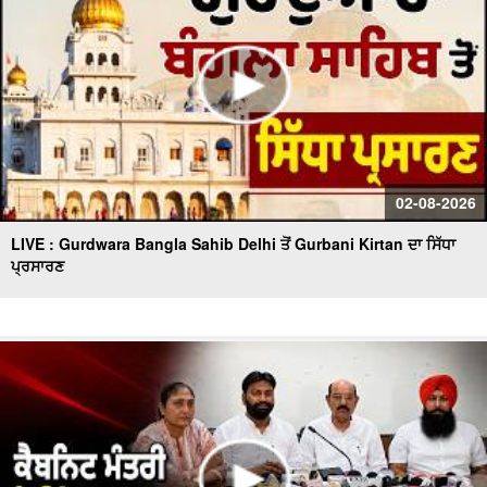
02-08-2026
LIVE : Gurdwara Bangla Sahib Delhi ਤੋਂ Gurbani Kirtan ਦਾ ਸਿੱਧਾ
ਪ੍ਰਸਾਰਣ