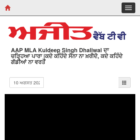
Toggl
navig
AAP MLA Kuldeep Singh Dhaliwal ਦਾ
ਚੜਿ੍ਹਆ ਪਾਰਾ |ਕਦੇ ਕਹਿੰਦੇ ਸੋਨਾ ਨਾ ਖ਼ਰੀਦੋ, ਕਦੇ ਕਹਿੰਦੇ
ਗੱਡੀਆਂ ਨਾ ਵਰਤੋਂ