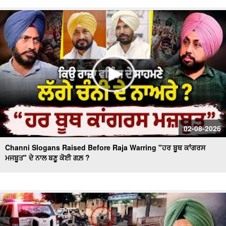
Day 10 of Monsoon Session, ਕਾਰਵਾਈ ਸ਼ੁਰੂ
Massive Blast in Coal Mine | 32 ਮਜ਼ਦੂਰਾਂ ਦੀ ਮੌ.ਤ
02-08-2026
Channi Slogans Raised Before Raja Warring "ਹਰ ਬੂਥ ਕਾਂਗਰਸ
ਮਜਬੂਤ" ਦੇ ਨਾਲ ਬਣੂ ਕੋਈ ਗਲ਼ ?