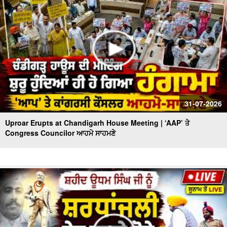
31-07-2026
Uproar Erupts at Chandigarh House Meeting | ‘AAP’ ਤੇ
Congress Councilor ਆਹਮੋ ਸਾਹਮਣੇ