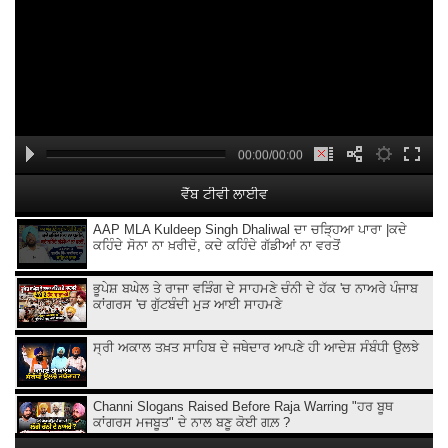
00:00/00:00
ਵੈੱਬ ਟੀਵੀ ਲਾਈਵ
AAP MLA Kuldeep Singh Dhaliwal ਦਾ ਚੜਿ੍ਹਆ ਪਾਰਾ |ਕਦੇ
ਕਹਿੰਦੇ ਸੋਨਾ ਨਾ ਖ਼ਰੀਦੋ, ਕਦੇ ਕਹਿੰਦੇ ਗੱਡੀਆਂ ਨਾ ਵਰਤੋਂ
ਭੂਪੇਸ਼ ਬਘੇਲ ਤੇ ਰਾਜਾ ਵੜਿੰਗ ਦੇ ਸਾਹਮਣੇ ਚੰਨੀ ਦੇ ਹੱਕ 'ਚ ਨਾਅਰੇ ਪੰਜਾਬ
ਕਾਂਗਰਸ 'ਚ ਗੁੱਟਬੰਦੀ ਮੁੜ ਆਈ ਸਾਹਮਣੇ
ਸ੍ਰੀ ਅਕਾਲ ਤਖ਼ਤ ਸਾਹਿਬ ਦੇ ਜਥੇਦਾਰ ਆਪਣੇ ਹੀ ਆਦੇਸ਼ ਸੰਬੰਧੀ ਉਲਝੇ
Channi Slogans Raised Before Raja Warring "ਹਰ ਬੂਥ
ਕਾਂਗਰਸ ਮਜਬੂਤ" ਦੇ ਨਾਲ ਬਣੂ ਕੋਈ ਗਲ਼ ?