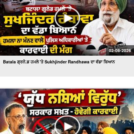
02-08-2026
Batala ਗ੍ਰਨੇ.ਡ ਹਮਲੇ 'ਤੇ Sukhjinder Randhawa ਦਾ ਵੱਡਾ ਬਿਆਨ