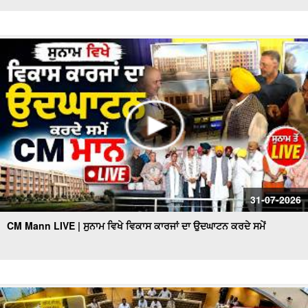
31-07-2026
CM Mann LIVE | ਸੁਨਾਮ ਵਿਖੇ ਵਿਕਾਸ ਕਾਰਜਾਂ ਦਾ ਉਦਘਾਟਨ ਕਰਦੇ ਸਮੇਂ