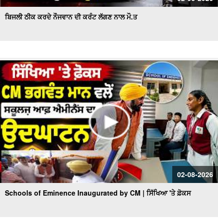
ਬਿਜਲੀ ਠੀਕ ਕਰਦੇ ਨੌਜਵਾਨ ਦੀ ਕਰੰਟ ਲੱਗਣ ਨਾਲ ਮੌ.ਤ
02-08-2026
Schools of Eminence Inaugurated by CM | ਸਿੱਖਿਆ 'ਤੇ ਫ਼ੋਕਸ