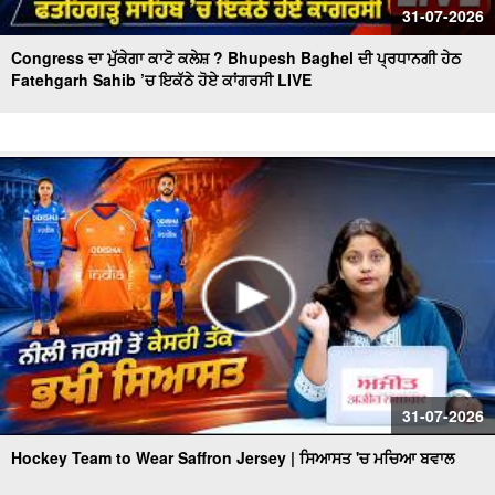
31-07-2026
Congress ਦਾ ਮੁੱਕੇਗਾ ਕਾਟੋ ਕਲੇਸ਼ ? Bhupesh Baghel ਦੀ ਪ੍ਰਧਾਨਗੀ ਹੇਠ
Fatehgarh Sahib ’ਚ ਇਕੱਠੇ ਹੋਏ ਕਾਂਗਰਸੀ LIVE
31-07-2026
Hockey Team to Wear Saffron Jersey | ਸਿਆਸਤ 'ਚ ਮਚਿਆ ਬਵਾਲ