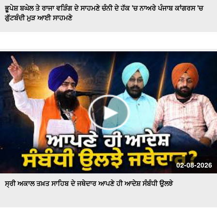
ਭੂਪੇਸ਼ ਬਘੇਲ ਤੇ ਰਾਜਾ ਵੜਿੰਗ ਦੇ ਸਾਹਮਣੇ ਚੰਨੀ ਦੇ ਹੱਕ 'ਚ ਨਾਅਰੇ ਪੰਜਾਬ ਕਾਂਗਰਸ 'ਚ
ਗੁੱਟਬੰਦੀ ਮੁੜ ਆਈ ਸਾਹਮਣੇ
Hockey Team to Wear Saffron Jersey | ਸਿਆਸਤ 'ਚ ਮਚਿਆ
ਬਵਾਲ
CM Mann LIVE | ਸੁਨਾਮ ਵਿਖੇ ਵਿਕਾਸ ਕਾਰਜਾਂ ਦਾ ਉਦਘਾਟਨ ਕਰਦੇ
ਸਮੇਂ
Uproar Erupts at Chandigarh House Meeting | ‘AAP’ ਤੇ
Congress Councilor ਆਹਮੋ ਸਾਹਮਣੇ
CM Bhagwant Mann Pays Tribute to Shaheed Udham
Singh, ਸੁਨਾਮ ਤੋਂ Live
SAD Delegation Meets Punjab Governor | Sukhbir Singh
Badal ਦੀ ਅਗਵਾਈ ਹੇਠ Akali Dal ਦਾ ਵਫ਼ਦ
ਖਾਲਸਾ ਮਾਰਚ ਦੌਰਾਨ LIVE ਹੋਏ ਜਥੇਦਾਰ Giani Kuldeep Singh
02-08-2026
Gadgaj
ਸ੍ਰੀ ਅਕਾਲ ਤਖ਼ਤ ਸਾਹਿਬ ਦੇ ਜਥੇਦਾਰ ਆਪਣੇ ਹੀ ਆਦੇਸ਼ ਸੰਬੰਧੀ ਉਲਝੇ
Pappu Yadav’s Unique Protest Outside Parliament |
Ayodhya ਰਾਮ ਮੰਦਰ ਚੋਰੀ ਮਾਮਲੇ