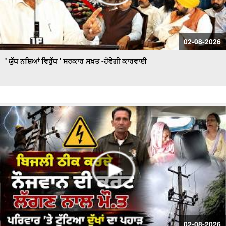
02-08-2026
' ਯੁੱਧ ਨਸ਼ਿਆਂ ਵਿਰੁੱਧ ' ਸਰਕਾਰ ਸਖ਼ਤ -ਹੋਵੇਗੀ ਕਾਰਵਾਈ
02-08-2026