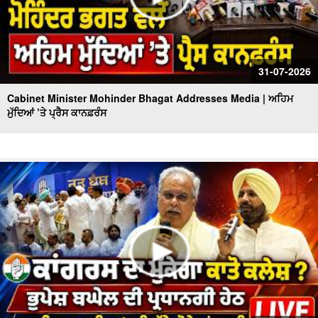
31-07-2026
Cabinet Minister Mohinder Bhagat Addresses Media | ਅਹਿਮ
ਮੁੱਦਿਆਂ ’ਤੇ ਪ੍ਰੈਸ ਕਾਨਫ਼ਰੰਸ